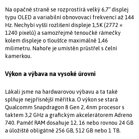
Na opačné straně se rozprostírá velký 6,7″ displej
typu OLED a variabilní obnovovací frekvencí až 144
Hz. Nechybí vyšší rozlišení displeje 1,5K (2772 ×
1240 pixelů) a samozřejmě tenoučké rámečky
kolem displeje o tloušťce maximálně 1,46
milimetru. Nahoře je umístěn průstřel s čelní
kamerkou.
Výkon a výbava na vysoké úrovni
Lákali jsme na hardwarovou výbavu a ta také
splňuje nejpřísnější měřítka. O výkon se stará
Qualcomm Snapdragon 8 Gen 2, 4nm procesor s
taktem 3,2 GHz a grafickým akcelerátorem Adreno
740. Paměť RAM dosahuje 12, 16 nebo rovnou 24 GB
a úložiště obligátně 256 GB, 512 GB nebo 1 TB.