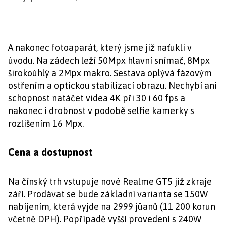
A nakonec fotoaparát, který jsme již naťukli v
úvodu. Na zádech leží 50Mpx hlavní snímač, 8Mpx
širokoúhlý a 2Mpx makro. Sestava oplývá fázovým
ostřením a optickou stabilizací obrazu. Nechybí ani
schopnost natáčet videa 4K při 30 i 60 fps a
nakonec i drobnost v podobě selfie kamerky s
rozlišením 16 Mpx.
Cena a dostupnost
Na čínský trh vstupuje nové Realme GT5 již zkraje
září. Prodávat se bude základní varianta se 150W
nabíjením, která vyjde na 2999 jüanů (11 200 korun
včetně DPH). Popřípadě vyšší provedení s 240W