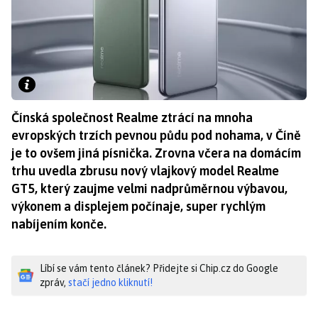
Čínská společnost Realme ztrácí na mnoha
evropských trzích pevnou půdu pod nohama, v Číně
je to ovšem jiná písnička. Zrovna včera na domácím
trhu uvedla zbrusu nový vlajkový model Realme
GT5, který zaujme velmi nadprůměrnou výbavou,
výkonem a displejem počínaje, super rychlým
nabíjením konče.
Líbí se vám tento článek? Přidejte si Chip.cz do Google
zpráv,
stačí jedno kliknutí!