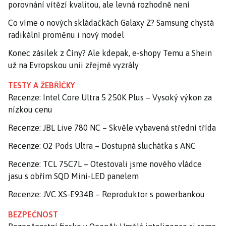
porovnání vítězí kvalitou, ale levná rozhodně není
Co víme o nových skládačkách Galaxy Z? Samsung chystá
radikální proměnu i nový model
Konec zásilek z Číny? Ale kdepak, e-shopy Temu a Shein
už na Evropskou unii zřejmě vyzrály
TESTY A ŽEBŘÍČKY
Recenze: Intel Core Ultra 5 250K Plus – Vysoký výkon za
nízkou cenu
Recenze: JBL Live 780 NC – Skvěle vybavená střední třída
Recenze: O2 Pods Ultra – Dostupná sluchátka s ANC
Recenze: TCL 75C7L – Otestovali jsme nového vládce
jasu s obřím SQD Mini-LED panelem
Recenze: JVC XS-E934B – Reproduktor s powerbankou
BEZPEČNOST