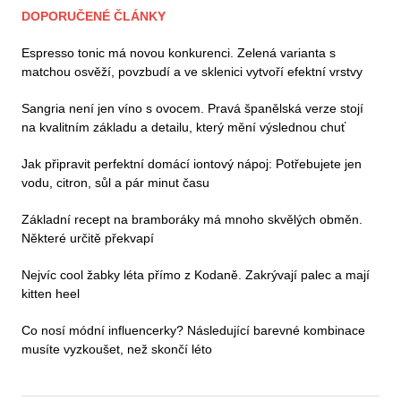
DOPORUČENÉ ČLÁNKY
Espresso tonic má novou konkurenci. Zelená varianta s
matchou osvěží, povzbudí a ve sklenici vytvoří efektní vrstvy
Sangria není jen víno s ovocem. Pravá španělská verze stojí
na kvalitním základu a detailu, který mění výslednou chuť
Jak připravit perfektní domácí iontový nápoj: Potřebujete jen
vodu, citron, sůl a pár minut času
Základní recept na bramboráky má mnoho skvělých obměn.
Některé určitě překvapí
Nejvíc cool žabky léta přímo z Kodaně. Zakrývají palec a mají
kitten heel
Co nosí módní influencerky? Následující barevné kombinace
musíte vyzkoušet, než skončí léto