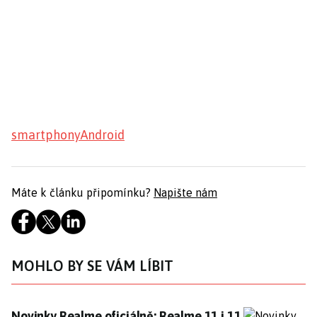
smartphony
Android
Máte k článku připomínku?
Napište nám
MOHLO BY SE VÁM LÍBIT
Novinky Realme oficiálně: Realme 11 i 11 Pro překvap
Novinky Realme oficiálně: Realme 11 i 11