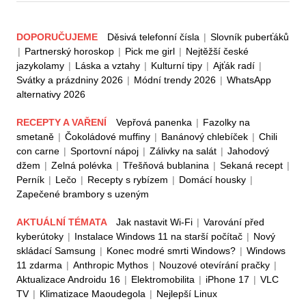
DOPORUČUJEME
Děsivá telefonní čísla
|
Slovník puberťáků
|
Partnerský horoskop
|
Pick me girl
|
Nejtěžší české
jazykolamy
|
Láska a vztahy
|
Kulturní tipy
|
Ajťák radí
|
Svátky a prázdniny 2026
|
Módní trendy 2026
|
WhatsApp
alternativy 2026
RECEPTY A VAŘENÍ
Vepřová panenka
|
Fazolky na
smetaně
|
Čokoládové muffiny
|
Banánový chlebíček
|
Chili
con carne
|
Sportovní nápoj
|
Zálivky na salát
|
Jahodový
džem
|
Zelná polévka
|
Třešňová bublanina
|
Sekaná recept
|
Perník
|
Lečo
|
Recepty s rybízem
|
Domácí housky
|
Zapečené brambory s uzeným
AKTUÁLNÍ TÉMATA
Jak nastavit Wi-Fi
|
Varování před
kyberútoky
|
Instalace Windows 11 na starší počítač
|
Nový
skládací Samsung
|
Konec modré smrti Windows?
|
Windows
11 zdarma
|
Anthropic Mythos
|
Nouzové otevírání pračky
|
Aktualizace Androidu 16
|
Elektromobilita
|
iPhone 17
|
VLC
TV
|
Klimatizace Maoudegola
|
Nejlepší Linux