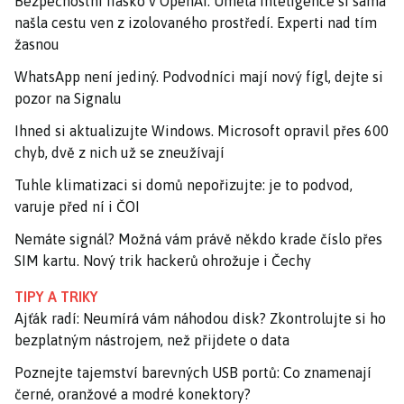
Bezpečnostní fiasko v OpenAI: Umělá inteligence si sama
našla cestu ven z izolovaného prostředí. Experti nad tím
žasnou
WhatsApp není jediný. Podvodníci mají nový fígl, dejte si
pozor na Signalu
Ihned si aktualizujte Windows. Microsoft opravil přes 600
chyb, dvě z nich už se zneužívají
Tuhle klimatizaci si domů nepořizujte: je to podvod,
varuje před ní i ČOI
Nemáte signál? Možná vám právě někdo krade číslo přes
SIM kartu. Nový trik hackerů ohrožuje i Čechy
TIPY A TRIKY
Ajťák radí: Neumírá vám náhodou disk? Zkontrolujte si ho
bezplatným nástrojem, než přijdete o data
Poznejte tajemství barevných USB portů: Co znamenají
černé, oranžové a modré konektory?