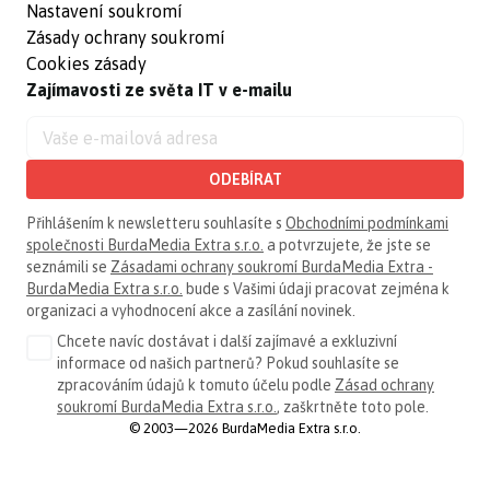
Nastavení soukromí
Zásady ochrany soukromí
Cookies zásady
Zajímavosti ze světa IT v e-mailu
ODEBÍRAT
Přihlášením k newsletteru souhlasíte s
Obchodními podmínkami
společnosti BurdaMedia Extra s.r.o.
a potvrzujete, že jste se
seznámili se
Zásadami ochrany soukromí BurdaMedia Extra -
BurdaMedia Extra s.r.o.
bude s Vašimi údaji pracovat zejména k
organizaci a vyhodnocení akce a zasílání novinek.
Chcete navíc dostávat i další zajímavé a exkluzivní
informace od našich partnerů? Pokud souhlasíte se
zpracováním údajů k tomuto účelu podle
Zásad ochrany
soukromí BurdaMedia Extra s.r.o.
, zaškrtněte toto pole.
© 2003—2026 BurdaMedia Extra s.r.o.