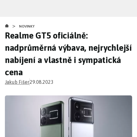
Přejít
k
hlavnímu
>
obsahu
NOVINKY
Realme GT5 oficiálně:
nadprůměrná výbava, nejrychlejší
nabíjení a vlastně i sympatická
cena
Jakub Fišer
29.08.2023