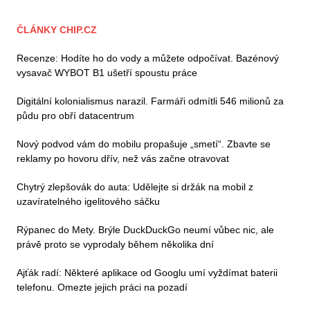
ČLÁNKY CHIP.CZ
Recenze: Hodíte ho do vody a můžete odpočívat. Bazénový
vysavač WYBOT B1 ušetří spoustu práce
Digitální kolonialismus narazil. Farmáři odmítli 546 milionů za
půdu pro obří datacentrum
Nový podvod vám do mobilu propašuje „smetí“. Zbavte se
reklamy po hovoru dřív, než vás začne otravovat
Chytrý zlepšovák do auta: Udělejte si držák na mobil z
uzavíratelného igelitového sáčku
Rýpanec do Mety. Brýle DuckDuckGo neumí vůbec nic, ale
právě proto se vyprodaly během několika dní
Ajťák radí: Některé aplikace od Googlu umí vyždímat baterii
telefonu. Omezte jejich práci na pozadí