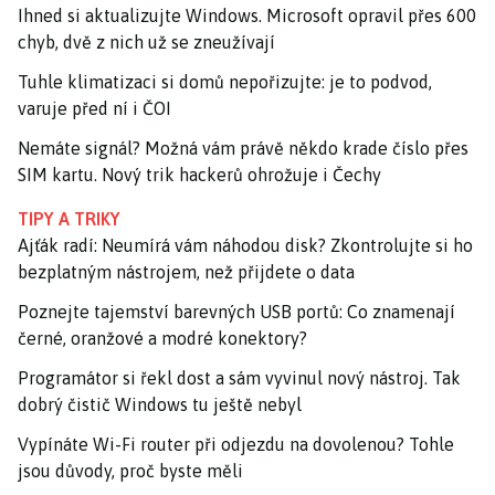
Ihned si aktualizujte Windows. Microsoft opravil přes 600
chyb, dvě z nich už se zneužívají
Tuhle klimatizaci si domů nepořizujte: je to podvod,
varuje před ní i ČOI
Nemáte signál? Možná vám právě někdo krade číslo přes
SIM kartu. Nový trik hackerů ohrožuje i Čechy
TIPY A TRIKY
Ajťák radí: Neumírá vám náhodou disk? Zkontrolujte si ho
bezplatným nástrojem, než přijdete o data
Poznejte tajemství barevných USB portů: Co znamenají
černé, oranžové a modré konektory?
Programátor si řekl dost a sám vyvinul nový nástroj. Tak
dobrý čistič Windows tu ještě nebyl
Vypínáte Wi-Fi router při odjezdu na dovolenou? Tohle
jsou důvody, proč byste měli