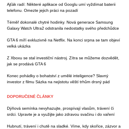
Ajťák radí: Některé aplikace od Googlu umí vyždímat baterii
telefonu. Omezte jejich práci na pozadí
Téměř dokonalé chytré hodinky. Nová generace Samsung
Galaxy Watch Ultra2 odstranila nedostatky svého předchůdce
GTA 6 míří exkluzivně na Netflix. Na konci srpna se tam objeví
velká ukázka
Z Xboxu se stal investiční nástroj. Zítra se můžeme dozvědět,
jak se prodává GTA 6
Konec pohádky o bohatství z umělé inteligence? Slavný
investor z filmu Sázka na nejistotu věští trhům drsný pád
DOPORUČENÉ ČLÁNKY
Dýňová semínka nevyhazujte, prospívají vlasům, trávení či
srdci. Upravte je a využijte jako zdravou svačinu i do vaření
Hubnutí, trávení i chutě na sladké. Víme, kdy skořice, zázvor a