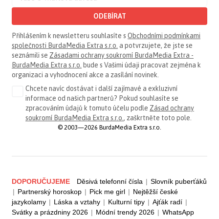
ODEBÍRAT
Přihlášením k newsletteru souhlasíte s
Obchodními podmínkami
společnosti BurdaMedia Extra s.r.o.
a potvrzujete, že jste se
seznámili se
Zásadami ochrany soukromí BurdaMedia Extra -
BurdaMedia Extra s.r.o.
bude s Vašimi údaji pracovat zejména k
organizaci a vyhodnocení akce a zasílání novinek.
Chcete navíc dostávat i další zajímavé a exkluzivní
informace od našich partnerů? Pokud souhlasíte se
zpracováním údajů k tomuto účelu podle
Zásad ochrany
soukromí BurdaMedia Extra s.r.o.
, zaškrtněte toto pole.
© 2003—2026 BurdaMedia Extra s.r.o.
DOPORUČUJEME
Děsivá telefonní čísla
|
Slovník puberťáků
|
Partnerský horoskop
|
Pick me girl
|
Nejtěžší české
jazykolamy
|
Láska a vztahy
|
Kulturní tipy
|
Ajťák radí
|
Svátky a prázdniny 2026
|
Módní trendy 2026
|
WhatsApp