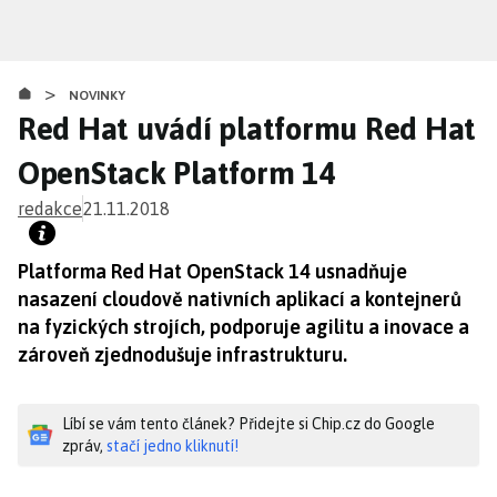
Přejít
k
hlavnímu
>
obsahu
NOVINKY
Red Hat uvádí platformu Red Hat
OpenStack Platform 14
redakce
21.11.2018
Platforma Red Hat OpenStack 14 usnadňuje
nasazení cloudově nativních aplikací a kontejnerů
na fyzických strojích, podporuje agilitu a inovace a
zároveň zjednodušuje infrastrukturu.
Líbí se vám tento článek? Přidejte si Chip.cz do Google
zpráv,
stačí jedno kliknutí!