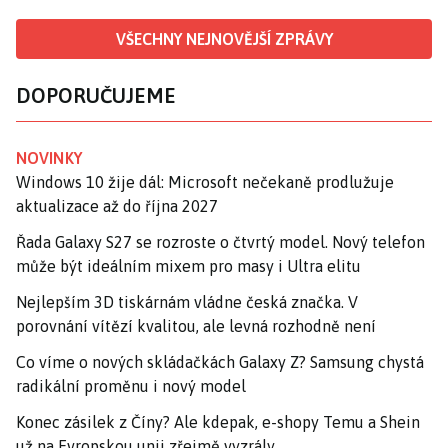
VŠECHNY NEJNOVĚJŠÍ ZPRÁVY
DOPORUČUJEME
NOVINKY
Windows 10 žije dál: Microsoft nečekaně prodlužuje
aktualizace až do října 2027
Řada Galaxy S27 se rozroste o čtvrtý model. Nový telefon
může být ideálním mixem pro masy i Ultra elitu
Nejlepším 3D tiskárnám vládne česká značka. V
porovnání vítězí kvalitou, ale levná rozhodně není
Co víme o nových skládačkách Galaxy Z? Samsung chystá
radikální proměnu i nový model
Konec zásilek z Číny? Ale kdepak, e-shopy Temu a Shein
už na Evropskou unii zřejmě vyzrály