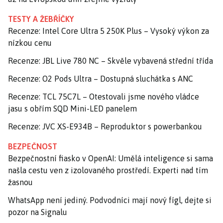
TESTY A ŽEBŘÍČKY
Recenze: Intel Core Ultra 5 250K Plus – Vysoký výkon za
nízkou cenu
Recenze: JBL Live 780 NC – Skvěle vybavená střední třída
Recenze: O2 Pods Ultra – Dostupná sluchátka s ANC
Recenze: TCL 75C7L – Otestovali jsme nového vládce
jasu s obřím SQD Mini-LED panelem
Recenze: JVC XS-E934B – Reproduktor s powerbankou
BEZPEČNOST
Bezpečnostní fiasko v OpenAI: Umělá inteligence si sama
našla cestu ven z izolovaného prostředí. Experti nad tím
žasnou
WhatsApp není jediný. Podvodníci mají nový fígl, dejte si
pozor na Signalu