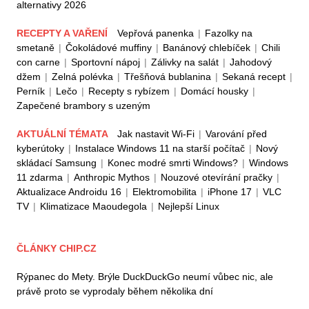
alternativy 2026
RECEPTY A VAŘENÍ
Vepřová panenka
|
Fazolky na
smetaně
|
Čokoládové muffiny
|
Banánový chlebíček
|
Chili
con carne
|
Sportovní nápoj
|
Zálivky na salát
|
Jahodový
džem
|
Zelná polévka
|
Třešňová bublanina
|
Sekaná recept
|
Perník
|
Lečo
|
Recepty s rybízem
|
Domácí housky
|
Zapečené brambory s uzeným
AKTUÁLNÍ TÉMATA
Jak nastavit Wi-Fi
|
Varování před
kyberútoky
|
Instalace Windows 11 na starší počítač
|
Nový
skládací Samsung
|
Konec modré smrti Windows?
|
Windows
11 zdarma
|
Anthropic Mythos
|
Nouzové otevírání pračky
|
Aktualizace Androidu 16
|
Elektromobilita
|
iPhone 17
|
VLC
TV
|
Klimatizace Maoudegola
|
Nejlepší Linux
ČLÁNKY CHIP.CZ
Rýpanec do Mety. Brýle DuckDuckGo neumí vůbec nic, ale
právě proto se vyprodaly během několika dní