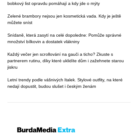
bobkový list opravdu pomáhají a kdy jde o mýty
Zelené brambory nejsou jen kosmetická vada. Kdy je ještě
můžete sníst
Snídaně, která zasytí na celé dopoledne: Pomůže správné
množství bílkovin a dostatek vlákniny
Každý večer jen scrollování na gauči a ticho? Zkuste s
partnerem rutinu, díky které uklidíte dům i zažehnete starou
jiskru
Letní trendy podle vášnivých Italek. Stylové outfity, na které
nedají dopustit, budou slušet i českým ženám