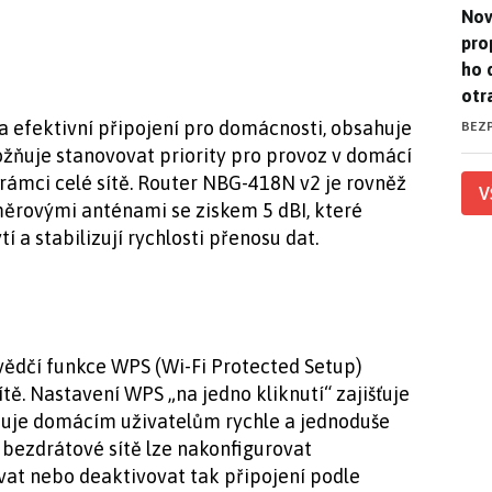
Nov
Nov
pro
ho 
otr
a efektivní připojení pro domácnosti, obsahuje
BEZ
žňuje stanovovat priority pro provoz v domácí
 v rámci celé sítě. Router NBG-418N v2 je rovněž
V
rovými anténami se ziskem 5 dBI, které
 a stabilizují rychlosti přenosu dat.
svědčí funkce WPS (Wi-Fi Protected Setup)
ě. Nastavení WPS „na jedno kliknutí“ zajišťuje
uje domácím uživatelům rychle a jednoduše
bezdrátové sítě lze nakonfigurovat
at nebo deaktivovat tak připojení podle