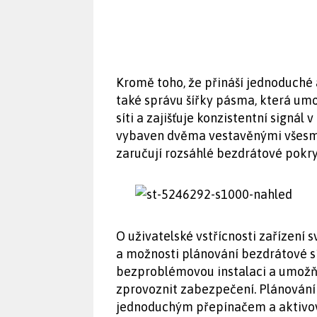
Kromě toho, že přináší jednoduché 
také správu šířky pásma, která umo
síti a zajišťuje konzistentní signál
vybaven dvěma vestavěnými všesmě
zaručují rozsáhlé bezdrátové pokrytí
O uživatelské vstřícnosti zařízení 
a možnosti plánování bezdrátové sít
bezproblémovou instalaci a umožň
zprovoznit zabezpečení. Plánování 
jednoduchým přepínačem a aktivov