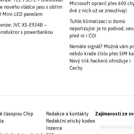
Microsoft opravil přes 600 ch
e nového vládce jasu s obřím
dvě z nich už se zneužívají
 Mini-LED panelem
Tuhle klimatizaci si domů
enze: JVC XS-E934B –
nepořizujte: je to podvod, var
roduktor s powerbankou
před ní i ČOI
Nemáte signál? Možná vám p
někdo krade číslo přes SIM ka
Nový trik hackerů ohrožuje i
Čechy
é časopisu Chip
Redakce a kontakty
Zajímavosti ze sv
ta
Redakční etický kodex
Inzerce