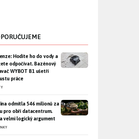
PORUČUJEME
enze: Hodíte ho do vody a můžete odpočívat. Bazénový vysava
enze: Hodíte ho do vody a
ete odpočívat. Bazénový
avač WYBOT B1 ušetří
ustu práce
TY
ina odmítla 546 milionů za půdu pro obří datacentrum. Měla 
ina odmítla 546 milionů za
u pro obří datacentrum.
a velmi logický argument
INKY