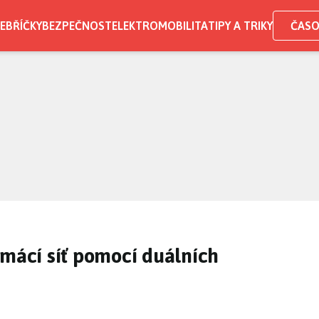
EBŘÍČKY
BEZPEČNOST
ELEKTROMOBILITA
TIPY A TRIKY
ČASO
omácí síť pomocí duálních