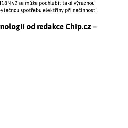
418N v2 se může pochlubit také výraznou
bytečnou spotřebu elektřiny při nečinnosti.
hnologií od redakce Chip.cz –