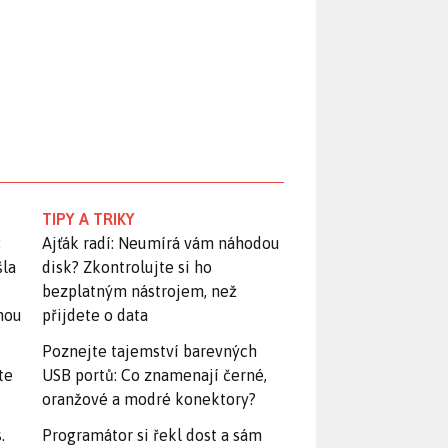
TIPY A TRIKY
:
Ajťák radí: Neumírá vám náhodou
šla
disk? Zkontrolujte si ho
bezplatným nástrojem, než
snou
přijdete o data
Poznejte tajemství barevných
te
USB portů: Co znamenají černé,
oranžové a modré konektory?
.
Programátor si řekl dost a sám