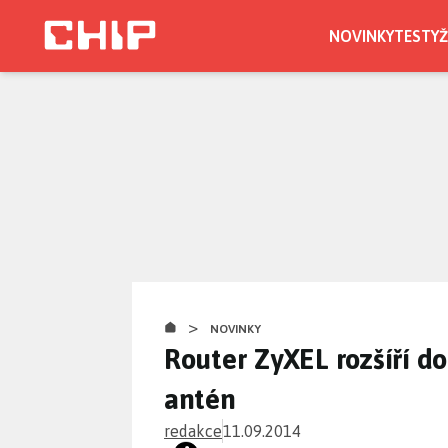
Přejít
k
NOVINKY
TESTY
Ž
hlavnímu
obsahu
>
NOVINKY
Router ZyXEL rozšíří d
antén
redakce
11.09.2014