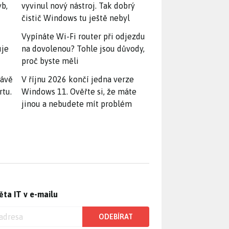
yb,
vyvinul nový nástroj. Tak dobrý
čistič Windows tu ještě nebyl
Vypínáte Wi-Fi router při odjezdu
uje
na dovolenou? Tohle jsou důvody,
proč byste měli
rávě
V říjnu 2026 končí jedna verze
rtu.
Windows 11. Ověřte si, že máte
jinou a nebudete mít problém
ěta IT v e-mailu
ODEBÍRAT