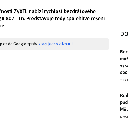
nosti ZyXEL nabízí rychlost bezdrátového
ii 802.11n. Představuje tedy spolehlivé řešení
her.
DO
hip.cz do Google zpráv,
stačí jedno kliknutí!
Rec
Rec
můž
vys
spo
TES
Rod
Rod
půd
Měl
NOV