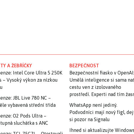
TY A ŽEBŘÍČKY
BEZPEČNOST
enze: Intel Core Ultra 5 250K
Bezpečnostní fiasko v OpenAI
s – Vysoký výkon za nízkou
Umělá inteligence si sama na
nu
cestu ven z izolovaného
prostředí. Experti nad tím ža
enze: JBL Live 780 NC –
ěle vybavená střední třída
WhatsApp není jediný.
Podvodníci mají nový fígl, dej
enze: O2 Pods Ultra –
si pozor na Signalu
tupná sluchátka s ANC
Ihned si aktualizujte Windows
enze: TCL 75C7L – Otestovali