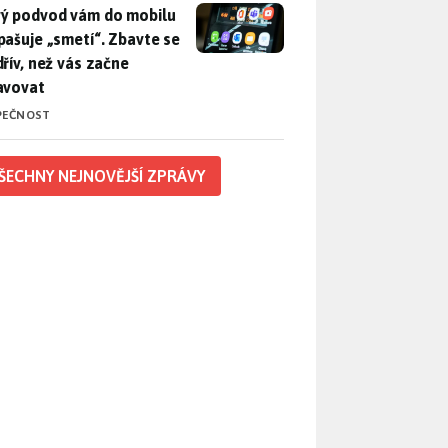
ý podvod vám do mobilu propašuje „smetí“. Zbavte se ho dřív, 
ý podvod vám do mobilu
pašuje „smetí“. Zbavte se
dřív, než vás začne
avovat
PEČNOST
ŠECHNY NEJNOVĚJŠÍ ZPRÁVY