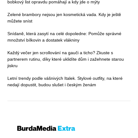
bobkový list opravdu pomáhají a kdy jde o mýty
Zelené brambory nejsou jen kosmetická vada. Kdy je ještě
můžete sníst
Snídaně, která zasytí na celé dopoledne: Pomůže správné
množství bílkovin a dostatek vlákniny
Každý večer jen scrollování na gauči a ticho? Zkuste s
partnerem rutinu, díky které uklidíte dům i zažehnete starou
jiskru
Letní trendy podle vášnivých Italek. Stylové outfity, na které
nedají dopustit, budou slušet i českým ženám