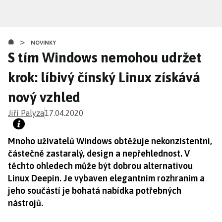
Přejít
k
hlavnímu
>
obsahu
NOVINKY
S tím Windows nemohou udržet
krok: líbivý čínský Linux získává
nový vzhled
Jiří Palyza
17.04.2020
Mnoho uživatelů Windows obtěžuje nekonzistentní,
částečně zastaralý, design a nepřehlednost. V
těchto ohledech může být dobrou alternativou
Linux Deepin. Je vybaven elegantním rozhraním a
jeho součástí je bohatá nabídka potřebných
nástrojů.