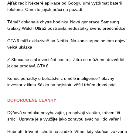
Ajťák radí: Některé aplikace od Googlu umí vyždímat baterii
telefonu. Omezte jejich práci na pozadí
Téměř dokonalé chytré hodinky. Nová generace Samsung
Galaxy Watch Ultra2 odstranila nedostatky svého předchůdce
GTA 6 míří exkluzivně na Netflix. Na konci srpna se tam objeví
velká ukázka
Z Xboxu se stal investiční nástroj. Zítra se můžeme dozvědět,
jak se prodává GTA 6
Konec pohádky o bohatství z umělé inteligence? Slavný
investor z filmu Sázka na nejistotu věští trhům drsný pád
DOPORUČENÉ ČLÁNKY
Dýňová semínka nevyhazujte, prospívají vlasům, trávení či
srdci. Upravte je a využijte jako zdravou svačinu i do vaření
Hubnutí, trávení i chutě na sladké. Víme, kdy skořice, zázvor a