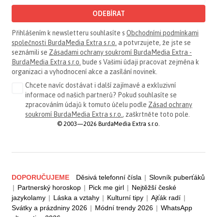
ODEBÍRAT
Přihlášením k newsletteru souhlasíte s
Obchodními podmínkami
společnosti BurdaMedia Extra s.r.o.
a potvrzujete, že jste se
seznámili se
Zásadami ochrany soukromí BurdaMedia Extra -
BurdaMedia Extra s.r.o.
bude s Vašimi údaji pracovat zejména k
organizaci a vyhodnocení akce a zasílání novinek.
Chcete navíc dostávat i další zajímavé a exkluzivní
informace od našich partnerů? Pokud souhlasíte se
zpracováním údajů k tomuto účelu podle
Zásad ochrany
soukromí BurdaMedia Extra s.r.o.
, zaškrtněte toto pole.
© 2003—2026 BurdaMedia Extra s.r.o.
DOPORUČUJEME
Děsivá telefonní čísla
|
Slovník puberťáků
|
Partnerský horoskop
|
Pick me girl
|
Nejtěžší české
jazykolamy
|
Láska a vztahy
|
Kulturní tipy
|
Ajťák radí
|
Svátky a prázdniny 2026
|
Módní trendy 2026
|
WhatsApp