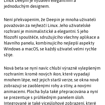
Linux Deepin je vybaven elegantním a
jednoduchým designem.
Není překvapením, že Deepin je mnoha uživateli
považován za nejhezčí Linux. Jeho uživatelské
rozhraní je minimalistické a elegantní. S jeho
filozofií spouštěče, sdružujícího všechny aplikace a
hlavního panelu, kombinujícího nejlepší aspekty
Windows a macOS, se každý uživatel velmi rychle
sžije.
Nová beta se nyní navíc chlubí výrazně vylepšeným
rozhraním: kromě nových ikon, které vypadají
mnohem lépe, než jejich starší verze, se okna nově
zobrazují se zaoblenými rohy a stíny, a novými
animacemi. Plocha byla také přepracována a nyní
se prezentuje s průhledným panelem úloh.
Integrované je také víceúlohové zobrazení, které