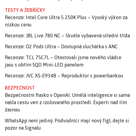
TESTY A ŽEBŘÍČKY
Recenze: Intel Core Ultra 5 250K Plus – Vysoký výkon za
nízkou cenu
Recenze: JBL Live 780 NC – Skvěle vybavená střední třída
Recenze: O2 Pods Ultra – Dostupná sluchátka s ANC
Recenze: TCL 75C7L – Otestovali jsme nového vládce
jasu s obřím SQD Mini-LED panelem
Recenze: JVC XS-E934B – Reproduktor s powerbankou
BEZPEČNOST
Bezpečnostní fiasko v OpenAI: Umělá inteligence si sama
našla cestu ven z izolovaného prostředí. Experti nad tím
žasnou
WhatsApp není jediný. Podvodníci mají nový fígl, dejte si
pozor na Signalu