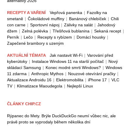
alternativy 2026
RECEPTY A VAŘENÍ
Vepřová panenka
|
Fazolky na
smetaně
|
Čokoládové muffiny
|
Banánový chlebíček
|
Chili
con carne
|
Sportovní nápoj
|
Zálivky na salát
|
Jahodový
džem
|
Zelná polévka
|
Třešňová bublanina
|
Sekaná recept
|
Perník
|
Lečo
|
Recepty s rybízem
|
Domácí housky
|
Zapečené brambory s uzeným
AKTUÁLNÍ TÉMATA
Jak nastavit Wi-Fi
|
Varování před
kyberútoky
|
Instalace Windows 11 na starší počítač
|
Nový
skládací Samsung
|
Konec modré smrti Windows?
|
Windows
11 zdarma
|
Anthropic Mythos
|
Nouzové otevírání pračky
|
Aktualizace Androidu 16
|
Elektromobilita
|
iPhone 17
|
VLC
TV
|
Klimatizace Maoudegola
|
Nejlepší Linux
ČLÁNKY CHIP.CZ
Rýpanec do Mety. Brýle DuckDuckGo neumí vůbec nic, ale
právě proto se vyprodaly během několika dní