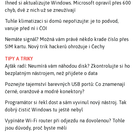
Ihned si aktualizujte Windows. Microsoft opravil přes 600
chyb, dvě z nich už se zneužívají
Tuhle klimatizaci si domů nepořizujte: je to podvod,
varuje před ní i ČOI
Nemáte signál? Možná vám právě někdo krade číslo přes
SIM kartu. Nový trik hackerů ohrožuje i Čechy
TIPY A TRIKY
Ajťák radí: Neumírá vám náhodou disk? Zkontrolujte si ho
bezplatným nástrojem, než přijdete o data
Poznejte tajemství barevných USB portů: Co znamenají
černé, oranžové a modré konektory?
Programátor si řekl dost a sám vyvinul nový nástroj. Tak
dobrý čistič Windows tu ještě nebyl
Vypínáte Wi-Fi router při odjezdu na dovolenou? Tohle
jsou důvody, proč byste měli