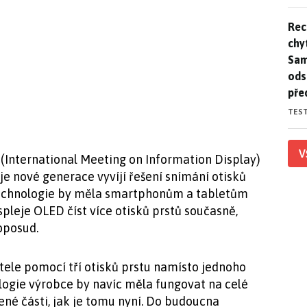
Rec
Rec
chy
Sam
ods
pře
TES
V
(International Meeting on Information Display)
je nové generace vyvíjí řešení snímání otisků
 technologie by měla smartphonům a tabletům
pleje OLED číst více otisků prstů současně,
oposud.
ele pomocí tří otisků prstu namísto jednoho
ogie výrobce by navíc měla fungovat na celé
ené části, jak je tomu nyní. Do budoucna