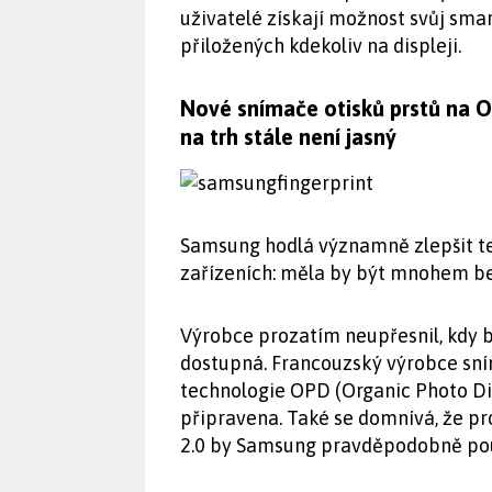
uživatelé získají možnost svůj sm
přiložených kdekoliv na displeji.
Nové snímače otisků prstů na O
na trh stále není jasný
Samsung hodlá významně zlepšit te
zařízeních: měla by být mnohem be
Výrobce prozatím neupřesnil, kdy b
dostupná. Francouzský výrobce sním
technologie OPD (Organic Photo Dio
připravena. Také se domnívá, že pr
2.0 by Samsung pravděpodobně pou