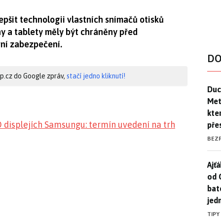
epšit technologii vlastních snímačů otisků
ny a tablety měly být chráněny před
ní zabezpečení.
DO
hip.cz do Google zpráv,
stačí jedno kliknutí!
Duck
Duc
Mety
kte
 displejích Samsungu: termín uvedení na trh
pře
BEZ
Ajť
Ajťá
od 
bat
jed
TIPY