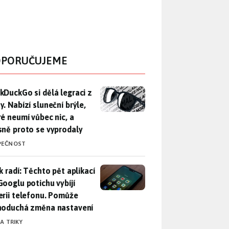
PORUČUJEME
DuckGo si dělá legraci z Mety. Nabízí sluneční brýle, které n
kDuckGo si dělá legraci z
. Nabízí sluneční brýle,
ré neumí vůbec nic, a
sně proto se vyprodaly
PEČNOST
ák radí: Těchto pět aplikací od Googlu potichu vybíjí baterii
k radí: Těchto pět aplikací
Googlu potichu vybíjí
erii telefonu. Pomůže
noduchá změna nastavení
 A TRIKY