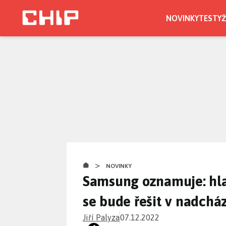
Přejít
k
NOVINKY
TESTY
Ž
hlavnímu
obsahu
>
NOVINKY
Samsung oznamuje: hla
se bude řešit v nadchá
Jiří Palyza
07.12.2022