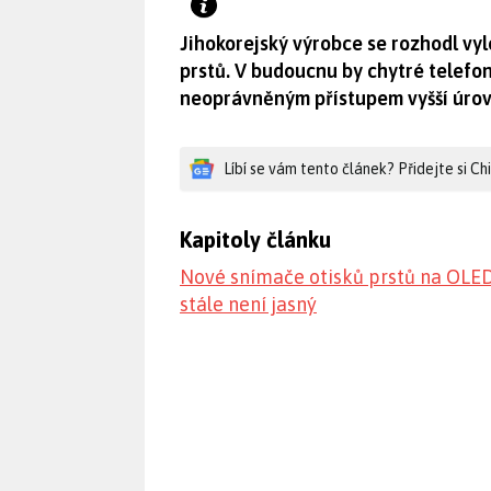
Jihokorejský výrobce se rozhodl vyl
prstů. V budoucnu by chytré telefo
neoprávněným přístupem vyšší úrov
Líbí se vám tento článek? Přidejte si C
Kapitoly článku
Nové snímače otisků prstů na OLED
stále není jasný