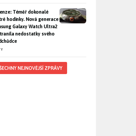
enze: Téměř dokonalé chytré hodinky. Nová generace Samsung
enze: Téměř dokonalé
tré hodinky. Nová generace
sung Galaxy Watch Ultra2
tranila nedostatky svého
dchůdce
TY
ŠECHNY NEJNOVĚJŠÍ ZPRÁVY