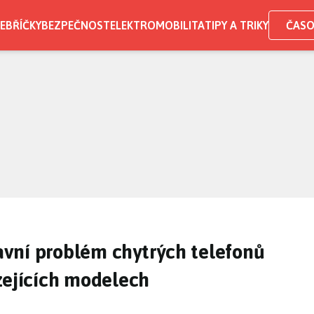
EBŘÍČKY
BEZPEČNOST
ELEKTROMOBILITA
TIPY A TRIKY
ČASO
vní problém chytrých telefonů
zejících modelech