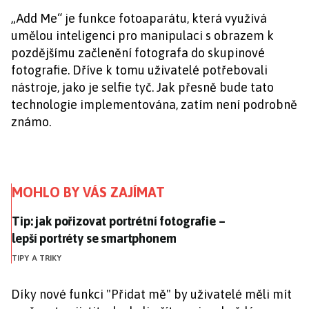
„Add Me“ je funkce fotoaparátu, která využívá
umělou inteligenci pro manipulaci s obrazem k
pozdějšímu začlenění fotografa do skupinové
fotografie. Dříve k tomu uživatelé potřebovali
nástroje, jako je selfie tyč. Jak přesně bude tato
technologie implementována, zatím není podrobně
známo.
MOHLO BY VÁS ZAJÍMAT
Tip: jak pořizovat portrétní fotografie – lepší portr
Tip: jak pořizovat portrétní fotografie –
lepší portréty se smartphonem
TIPY A TRIKY
Díky nové funkci "Přidat mě" by uživatelé měli mít