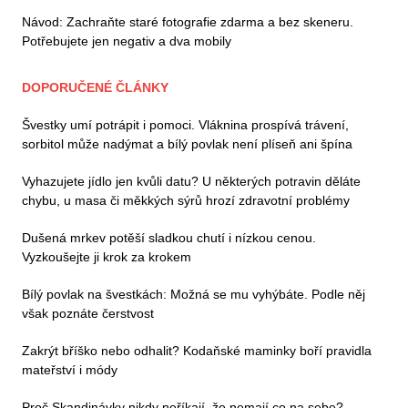
Návod: Zachraňte staré fotografie zdarma a bez skeneru.
Potřebujete jen negativ a dva mobily
DOPORUČENÉ ČLÁNKY
Švestky umí potrápit i pomoci. Vláknina prospívá trávení,
sorbitol může nadýmat a bílý povlak není plíseň ani špína
Vyhazujete jídlo jen kvůli datu? U některých potravin děláte
chybu, u masa či měkkých sýrů hrozí zdravotní problémy
Dušená mrkev potěší sladkou chutí i nízkou cenou.
Vyzkoušejte ji krok za krokem
Bílý povlak na švestkách: Možná se mu vyhýbáte. Podle něj
však poznáte čerstvost
Zakrýt bříško nebo odhalit? Kodaňské maminky boří pravidla
mateřství i módy
Proč Skandinávky nikdy neříkají, že nemají co na sebe?