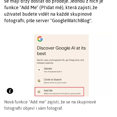
se mají brzy dostat do prodeje. Jednou z nich je
funkce "Add Me" (Přidat mě), která zajistí, že
uživatel budete vidět na každé skupinové
fotografii, píše server "GoogleWatchBlog".
Nová funkce "Add me" zajistí, že se na skupinové
fotografii objeví i sám fotograf.