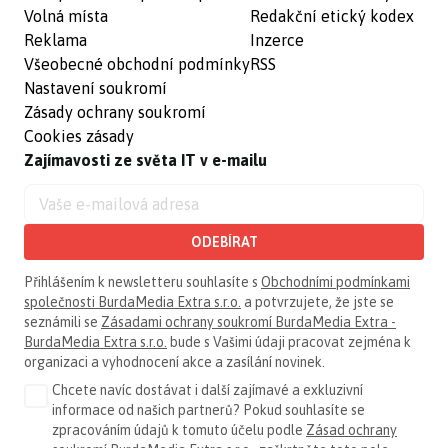
Volná místa
Redakční etický kodex
Reklama
Inzerce
Všeobecné obchodní podmínky
RSS
Nastavení soukromí
Zásady ochrany soukromí
Cookies zásady
Zajímavosti ze světa IT v e-mailu
ODEBÍRAT
Přihlášením k newsletteru souhlasíte s
Obchodními podmínkami
společnosti BurdaMedia Extra s.r.o.
a potvrzujete, že jste se
seznámili se
Zásadami ochrany soukromí BurdaMedia Extra -
BurdaMedia Extra s.r.o.
bude s Vašimi údaji pracovat zejména k
organizaci a vyhodnocení akce a zasílání novinek.
Chcete navíc dostávat i další zajímavé a exkluzivní
informace od našich partnerů? Pokud souhlasíte se
zpracováním údajů k tomuto účelu podle
Zásad ochrany