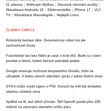
11 zdarma
|
Anthropic Mythos
|
Nouzové otevírání pračky
|
Aktualizace Androidu 16
|
Elektromobilita
|
iPhone 17
|
VLC
TV
|
Klimatizace Maoudegola
|
Nejlepší Linux
ČLÁNKY CHIP.CZ
Robotický kentaur děsí. Dvoumetrový robot má ale
zachraňovat životy
Futuristické taxi bez řidiče je zase o krok blíž. Bude si s vámi
povídat a řekne, kolem kterých památek jedete
Google omezuje možnosti bezplatného Gmailu, zlobí se
uživatelé. V lednu ukončí odesílání zpráv z adres třetích stran
GTA 6 může zvýšit zájem o PS5. Konzolí by měl být dostatek,
otázkou zůstává cena
Vydělal na AI, teď střeží přírodu. Šéf OpenAI poslal přes 100
milionů na záchranu slavného orlího páru