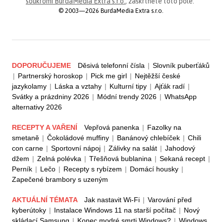
soukromí BurdaMedia Extra s.r.o.
, zaškrtněte toto pole.
© 2003—2026 BurdaMedia Extra s.r.o.
DOPORUČUJEME
Děsivá telefonní čísla
|
Slovník puberťáků
|
Partnerský horoskop
|
Pick me girl
|
Nejtěžší české
jazykolamy
|
Láska a vztahy
|
Kulturní tipy
|
Ajťák radí
|
Svátky a prázdniny 2026
|
Módní trendy 2026
|
WhatsApp
alternativy 2026
RECEPTY A VAŘENÍ
Vepřová panenka
|
Fazolky na
smetaně
|
Čokoládové muffiny
|
Banánový chlebíček
|
Chili
con carne
|
Sportovní nápoj
|
Zálivky na salát
|
Jahodový
džem
|
Zelná polévka
|
Třešňová bublanina
|
Sekaná recept
|
Perník
|
Lečo
|
Recepty s rybízem
|
Domácí housky
|
Zapečené brambory s uzeným
AKTUÁLNÍ TÉMATA
Jak nastavit Wi-Fi
|
Varování před
kyberútoky
|
Instalace Windows 11 na starší počítač
|
Nový
skládací Samsung
|
Konec modré smrti Windows?
|
Windows