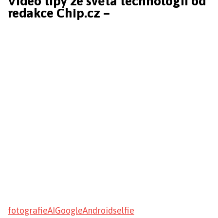
Video tipy ze světa technologií od
redakce Chip.cz –
fotografie
AI
Google
Android
selfie