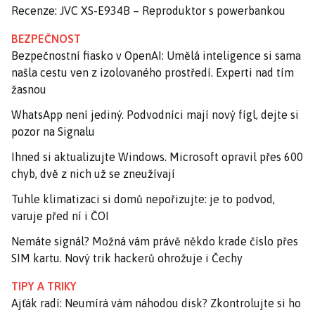
Recenze: JVC XS-E934B – Reproduktor s powerbankou
BEZPEČNOST
Bezpečnostní fiasko v OpenAI: Umělá inteligence si sama
našla cestu ven z izolovaného prostředí. Experti nad tím
žasnou
WhatsApp není jediný. Podvodníci mají nový fígl, dejte si
pozor na Signalu
Ihned si aktualizujte Windows. Microsoft opravil přes 600
chyb, dvě z nich už se zneužívají
Tuhle klimatizaci si domů nepořizujte: je to podvod,
varuje před ní i ČOI
Nemáte signál? Možná vám právě někdo krade číslo přes
SIM kartu. Nový trik hackerů ohrožuje i Čechy
TIPY A TRIKY
Ajťák radí: Neumírá vám náhodou disk? Zkontrolujte si ho