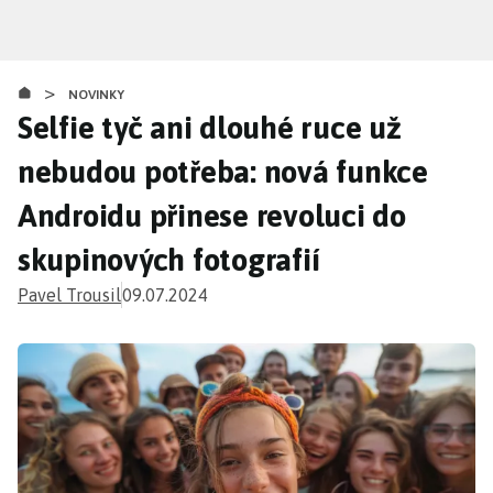
Přejít
k
hlavnímu
>
obsahu
NOVINKY
Selfie tyč ani dlouhé ruce už
nebudou potřeba: nová funkce
Androidu přinese revoluci do
skupinových fotografií
Pavel Trousil
09.07.2024