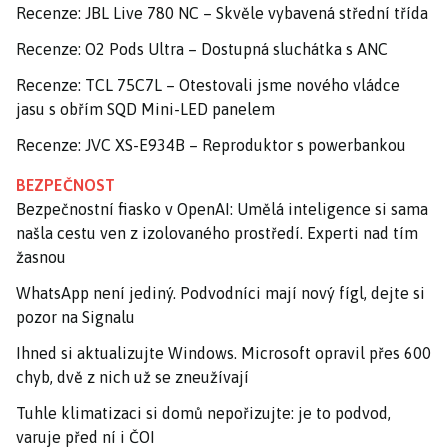
Recenze: JBL Live 780 NC – Skvěle vybavená střední třída
Recenze: O2 Pods Ultra – Dostupná sluchátka s ANC
Recenze: TCL 75C7L – Otestovali jsme nového vládce
jasu s obřím SQD Mini-LED panelem
Recenze: JVC XS-E934B – Reproduktor s powerbankou
BEZPEČNOST
Bezpečnostní fiasko v OpenAI: Umělá inteligence si sama
našla cestu ven z izolovaného prostředí. Experti nad tím
žasnou
WhatsApp není jediný. Podvodníci mají nový fígl, dejte si
pozor na Signalu
Ihned si aktualizujte Windows. Microsoft opravil přes 600
chyb, dvě z nich už se zneužívají
Tuhle klimatizaci si domů nepořizujte: je to podvod,
varuje před ní i ČOI