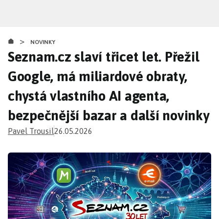
Přejít
k
hlavnímu
>
obsahu
NOVINKY
Seznam.cz slaví třicet let. Přežil
Google, má miliardové obraty,
chystá vlastního AI agenta,
bezpečnější bazar a další novinky
Pavel Trousil
26.05.2026