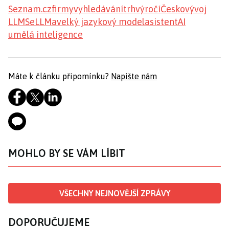
Seznam.cz
firmy
vyhledávání
trh
výročí
Česko
vývoj
LLM
SeLLMa
velký jazykový model
asistent
AI
umělá inteligence
Máte k článku připomínku?
Napište nám
MOHLO BY SE VÁM LÍBIT
VŠECHNY NEJNOVĚJŠÍ ZPRÁVY
DOPORUČUJEME