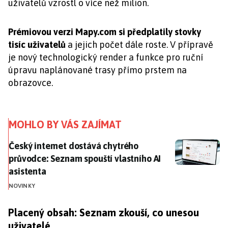
uživatelů vzrostl o více než milion.
Prémiovou verzi Mapy.com si předplatily stovky
tisíc uživatelů
a jejich počet dále roste. V přípravě
je nový technologický render a funkce pro ruční
úpravu naplánované trasy přímo prstem na
obrazovce.
MOHLO BY VÁS ZAJÍMAT
Český internet dostává chytrého průvodce: Seznam spo
Český internet dostává chytrého
průvodce: Seznam spouští vlastního AI
asistenta
NOVINKY
Placený obsah: Seznam zkouší, co unesou
uživatelé