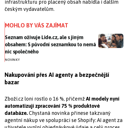
infrastrukturu pro placený obsah nabídla i dalším
českým vydavatelům.
MOHLO BY VÁS ZAJÍMAT
Seznam oživuje Lide.cz, ale s jiným obsahem: S půvo
Seznam oživuje Lide.cz, ale s jiným
obsahem: S původní seznamkou to nemá
nic společného
NOVINKY
Nakupování přes AI agenty a bezpečnější
bazar
Zboží.cz loni rostlo o 16 %, přičemž
AI modely nyní
automatizují zpracování 75 % produktové
databáze.
Chystaná novinka přinese takzvaný
agentní nákup ve spolupráci se Shopify: AI agent za
uživatele vyplní objednávkové údaje a celý proces