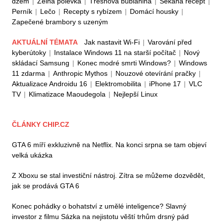
džem
|
Zelná polévka
|
Třešňová bublanina
|
Sekaná recept
|
Perník
|
Lečo
|
Recepty s rybízem
|
Domácí housky
|
Zapečené brambory s uzeným
AKTUÁLNÍ TÉMATA
Jak nastavit Wi-Fi
|
Varování před
kyberútoky
|
Instalace Windows 11 na starší počítač
|
Nový
skládací Samsung
|
Konec modré smrti Windows?
|
Windows
11 zdarma
|
Anthropic Mythos
|
Nouzové otevírání pračky
|
Aktualizace Androidu 16
|
Elektromobilita
|
iPhone 17
|
VLC
TV
|
Klimatizace Maoudegola
|
Nejlepší Linux
ČLÁNKY CHIP.CZ
GTA 6 míří exkluzivně na Netflix. Na konci srpna se tam objeví
velká ukázka
Z Xboxu se stal investiční nástroj. Zítra se můžeme dozvědět,
jak se prodává GTA 6
Konec pohádky o bohatství z umělé inteligence? Slavný
investor z filmu Sázka na nejistotu věští trhům drsný pád