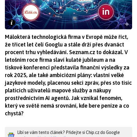
Málokterá technologická firma v Evropě může říct,
že třicet let čelí Googlu a stále drží přes dvanáct
procent trhu vyhledávání. Seznam.cz to dokázal. V
letošním roce firma slaví kulaté jubileum a na
tiskové konferenci představila finanční výsledky za
rok 2025, ale také ambiciózní plány: vlastní velké
jazykové modely, placenou sekci zpráv, přes sto tisíc
platících uživatelů mapové služby a nákupy
prostřednictvím AI agentů. Jak vznikal fenomén,
který ve světě nemá srovnání, kde bere peníze a co
chystá?
Líbí se vám tento článek? Přidejte si Chip.cz do Google