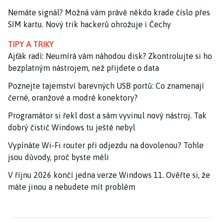
Nemáte signál? Možná vám právě někdo krade číslo přes
SIM kartu. Nový trik hackerů ohrožuje i Čechy
TIPY A TRIKY
Ajťák radí: Neumírá vám náhodou disk? Zkontrolujte si ho
bezplatným nástrojem, než přijdete o data
Poznejte tajemství barevných USB portů: Co znamenají
černé, oranžové a modré konektory?
Programátor si řekl dost a sám vyvinul nový nástroj. Tak
dobrý čistič Windows tu ještě nebyl
Vypínáte Wi-Fi router při odjezdu na dovolenou? Tohle
jsou důvody, proč byste měli
V říjnu 2026 končí jedna verze Windows 11. Ověřte si, že
máte jinou a nebudete mít problém