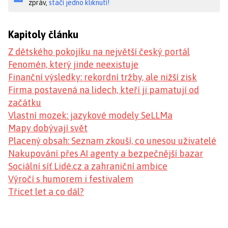
zpráv,
stačí jedno kliknutí!
Kapitoly článku
Z dětského pokojíku na největší český portál
Fenomén, který jinde neexistuje
Finanční výsledky: rekordní tržby, ale nižší zisk
Firma postavená na lidech, kteří ji pamatují od
začátku
Vlastní mozek: jazykové modely SeLLMa
Mapy dobývají svět
Placený obsah: Seznam zkouší, co unesou uživatelé
Nakupování přes AI agenty a bezpečnější bazar
Sociální síť Lidé.cz a zahraniční ambice
Výročí s humorem i festivalem
Třicet let a co dál?