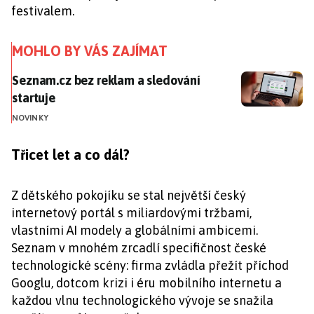
festivalem.
MOHLO BY VÁS ZAJÍMAT
Seznam.cz bez reklam a sledování startuje
Seznam.cz bez reklam a sledování
startuje
NOVINKY
Třicet let a co dál?
Z dětského pokojíku se stal největší český
internetový portál s miliardovými tržbami,
vlastními AI modely a globálními ambicemi.
Seznam v mnohém zrcadlí specifičnost české
technologické scény: firma zvládla přežít příchod
Googlu, dotcom krizi i éru mobilního internetu a
každou vlnu technologického vývoje se snažila