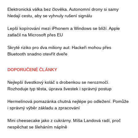
Elektronická válka bez člověka. Autonomní drony si samy
hledají cestu, aby se vyhnuly rušení signálu
Lepší kopírování mezi iPhonem a Windows se blíží. Apple
zatlačil na Microsoft přes EU
Skryté riziko pro dva miliony aut: Hackeři mohou přes
Bluetooth snadno otevřít dveře
DOPORUČENÉ ČLÁNKY
Nejlepší švestkový koláč s drobenkou se nerozmočí.
Rozhoduje typ těsta, úprava švestek i správný postup
Hermelínová pomazánka chutná nejlépe po odležení. Pomůže
i správný výběr základu a zpracování
Mini cheesecake jako z cukrárny. Míša Landová radí, proč
nespěchat se šleháním náplně