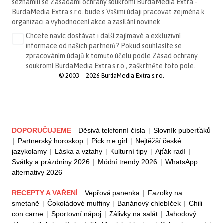
seznámili se
Zásadami ochrany soukromí BurdaMedia Extra -
BurdaMedia Extra s.r.o.
bude s Vašimi údaji pracovat zejména k
organizaci a vyhodnocení akce a zasílání novinek.
Chcete navíc dostávat i další zajímavé a exkluzivní
informace od našich partnerů? Pokud souhlasíte se
zpracováním údajů k tomuto účelu podle
Zásad ochrany
soukromí BurdaMedia Extra s.r.o.
, zaškrtněte toto pole.
© 2003—2026 BurdaMedia Extra s.r.o.
DOPORUČUJEME
Děsivá telefonní čísla
|
Slovník puberťáků
|
Partnerský horoskop
|
Pick me girl
|
Nejtěžší české
jazykolamy
|
Láska a vztahy
|
Kulturní tipy
|
Ajťák radí
|
Svátky a prázdniny 2026
|
Módní trendy 2026
|
WhatsApp
alternativy 2026
RECEPTY A VAŘENÍ
Vepřová panenka
|
Fazolky na
smetaně
|
Čokoládové muffiny
|
Banánový chlebíček
|
Chili
con carne
|
Sportovní nápoj
|
Zálivky na salát
|
Jahodový