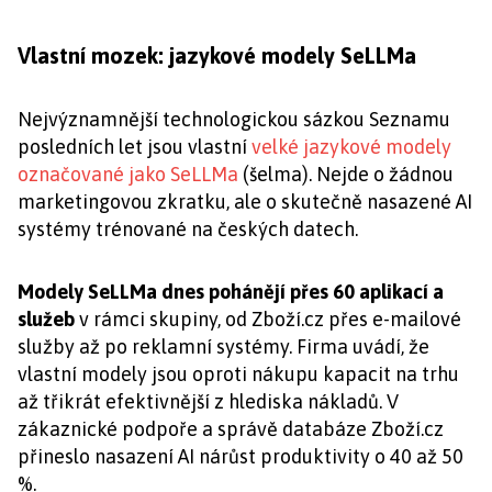
Vlastní mozek: jazykové modely SeLLMa
Nejvýznamnější technologickou sázkou Seznamu
posledních let jsou vlastní
velké jazykové modely
označované jako SeLLMa
(šelma). Nejde o žádnou
marketingovou zkratku, ale o skutečně nasazené AI
systémy trénované na českých datech.
Modely SeLLMa dnes pohánějí přes 60 aplikací a
služeb
v rámci skupiny, od Zboží.cz přes e-mailové
služby až po reklamní systémy. Firma uvádí, že
vlastní modely jsou oproti nákupu kapacit na trhu
až třikrát efektivnější z hlediska nákladů. V
zákaznické podpoře a správě databáze Zboží.cz
přineslo nasazení AI nárůst produktivity o 40 až 50
%.