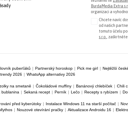
seznámili se
Zásadam
ásady
BurdaMedia Extra s.r
organizaci a vyhodnoc
Chcete navíc dos
od našich partn
tomuto účelu p
s.r.o.
, zaškrtněte
lovník puberťáků
|
Partnerský horoskop
|
Pick me girl
|
Nejtěžší česk
trendy 2026
|
WhatsApp alternativy 2026
zolky na smetaně
|
Čokoládové muffiny
|
Banánový chlebíček
|
Chili 
 bublanina
|
Sekaná recept
|
Perník
|
Lečo
|
Recepty s rybízem
|
Do
rování před kyberútoky
|
Instalace Windows 11 na starší počítač
|
Nov
 Mythos
|
Nouzové otevírání pračky
|
Aktualizace Androidu 16
|
Elektr