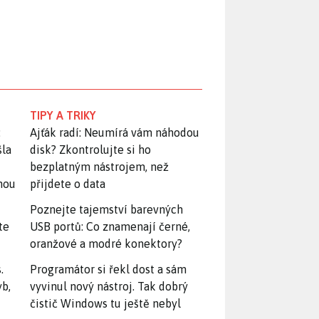
TIPY A TRIKY
:
Ajťák radí: Neumírá vám náhodou
šla
disk? Zkontrolujte si ho
bezplatným nástrojem, než
snou
přijdete o data
Poznejte tajemství barevných
te
USB portů: Co znamenají černé,
oranžové a modré konektory?
.
Programátor si řekl dost a sám
yb,
vyvinul nový nástroj. Tak dobrý
čistič Windows tu ještě nebyl