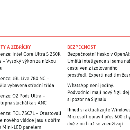
TY A ŽEBŘÍČKY
BEZPEČNOST
enze: Intel Core Ultra 5 250K
Bezpečnostní fiasko v OpenAI
s – Vysoký výkon za nízkou
Umělá inteligence si sama na
nu
cestu ven z izolovaného
prostředí. Experti nad tím ža
enze: JBL Live 780 NC –
ěle vybavená střední třída
WhatsApp není jediný.
Podvodníci mají nový fígl, dej
enze: O2 Pods Ultra –
si pozor na Signalu
tupná sluchátka s ANC
Ihned si aktualizujte Windows
enze: TCL 75C7L – Otestovali
Microsoft opravil přes 600 ch
e nového vládce jasu s obřím
dvě z nich už se zneužívají
 Mini-LED panelem