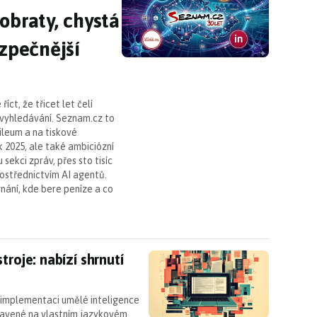
obraty, chystá
ezpečnější
ct, že třicet let čelí
 vyhledávání. Seznam.cz to
bileum a na tiskové
k 2025, ale také ambiciózní
sekci zpráv, přes sto tisíc
ostřednictvím AI agentů.
nání, kde bere peníze a co
troje: nabízí shrnutí článků a další vychytávky
troje: nabízí shrnutí
v implementaci umělé inteligence
tavené na vlastním jazykovém