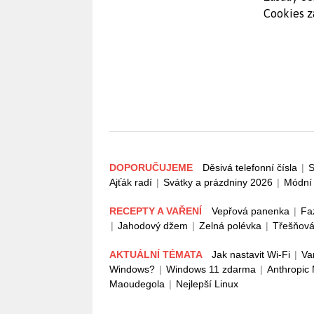
Cookies z
DOPORUČUJEME
Děsivá telefonní čísla
|
S
Ajťák radí
|
Svátky a prázdniny 2026
|
Módní 
RECEPTY A VAŘENÍ
Vepřová panenka
|
Fa
|
Jahodový džem
|
Zelná polévka
|
Třešňová
AKTUÁLNÍ TÉMATA
Jak nastavit Wi-Fi
|
Va
Windows?
|
Windows 11 zdarma
|
Anthropic
Maoudegola
|
Nejlepší Linux