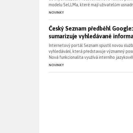
modelu SeLLMa, které mají uživatelům usnad
NOVINKY
Český Seznam předběhl Google:
Český Seznam předběhl Google:
sumarizuje vyhledávané inform
Internetový portál Seznam spustil novou služ
vyhledávání, která představuje významný posun
Nová funkcionalita využívá interního jazykov
NOVINKY