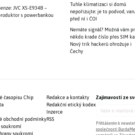
Tuhle klimatizaci si domů
enze: JVC XS-E934B –
nepořizujte: je to podvod, var
roduktor s powerbankou
před ní i ČOI
Nemáte signál? Možná vám p
někdo krade číslo přes SIM ka
Nový trik hackerů ohrožuje i
Čechy
é časopisu Chip
Redakce a kontakty
Zajímavosti ze sv
ta
Redakční etický kodex
Inzerce
é obchodní podmínky
RSS
Přihlášením k newsle
 soukromí
společnosti BurdaMed
hrany soukromí