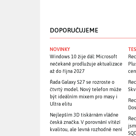
DOPORUČUJEME
NOVINKY
TES
Windows 10 žije dál: Microsoft
Rec
nečekaně prodlužuje aktualizace
Plu
až do října 2027
ce
Řada Galaxy S27 se rozroste o
Rec
čtvrtý model. Nový telefon může
Skv
být ideálním mixem pro masy i
Rec
Ultra elitu
Dos
Nejlepším 3D tiskárnám vládne
Rec
česká značka. V porovnání vítězí
jsm
kvalitou, ale levná rozhodně není
SQD