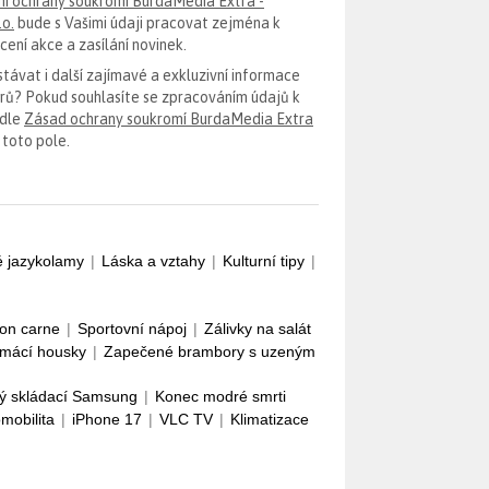
i ochrany soukromí BurdaMedia Extra -
.o.
bude s Vašimi údaji pracovat zejména k
ení akce a zasílání novinek.
távat i další zajímavé a exkluzivní informace
erů? Pokud souhlasíte se zpracováním údajů k
odle
Zásad ochrany soukromí BurdaMedia Extra
 toto pole.
é jazykolamy
|
Láska a vztahy
|
Kulturní tipy
|
con carne
|
Sportovní nápoj
|
Zálivky na salát
mácí housky
|
Zapečené brambory s uzeným
ý skládací Samsung
|
Konec modré smrti
omobilita
|
iPhone 17
|
VLC TV
|
Klimatizace