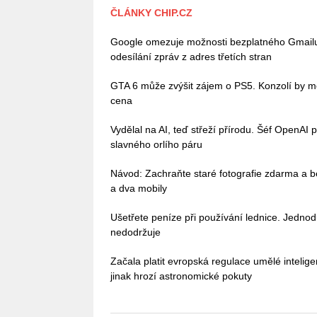
ČLÁNKY CHIP.CZ
Google omezuje možnosti bezplatného Gmailu, 
odesílání zpráv z adres třetích stran
GTA 6 může zvýšit zájem o PS5. Konzolí by mě
cena
Vydělal na AI, teď střeží přírodu. Šéf OpenAI 
slavného orlího páru
Návod: Zachraňte staré fotografie zdarma a b
a dva mobily
Ušetřete peníze při používání lednice. Jedno
nedodržuje
Začala platit evropská regulace umělé intelig
jinak hrozí astronomické pokuty