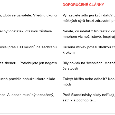
DOPORUČENÉ ČLÁNKY
zlobí se uživatelé. V lednu ukončí
Vyhazujete jídlo jen kvůli datu?
měkkých sýrů hrozí zdravotní p
l být dostatek, otázkou zůstává
Nevíte, co udělat z filo těsta? 
mnohem víc než listové. Inspiruj
poslal přes 100 milionů na záchranu
Dušená mrkev potěší sladkou chu
krokem
ez skeneru. Potřebujete jen negativ
Bílý povlak na švestkách: Možn
čerstvosti
duchá pravidla bohužel skoro nikdo
Zakrýt bříško nebo odhalit? Kod
módy
ence. AI obsah musí být označený,
Proč Skandinávky nikdy neříkají,
šatník a pochopíte...