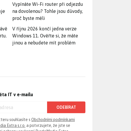
Vypínáte Wi-Fi router při odjezdu
uje
na dovolenou? Tohle jsou důvody,
proč byste měli
rávě
V říjnu 2026 končí jedna verze
rtu.
Windows 11. Ověřte si, že máte
jinou a nebudete mít problém
ěta IT v e-mailu
ODEBÍRAT
tteru souhlasíte s
Obchodními podmínkami
ia Extra s.r.o.
a potvrzujete, že jste se