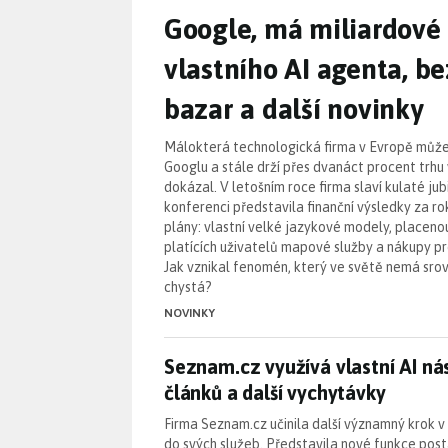
Google, má miliardové 
vlastního AI agenta, b
bazar a další novinky
Málokterá technologická firma v Evropě může ří
Googlu a stále drží přes dvanáct procent trhu
dokázal. V letošním roce firma slaví kulaté ju
konferenci představila finanční výsledky za ro
plány: vlastní velké jazykové modely, placenou 
platících uživatelů mapové služby a nákupy pr
Jak vznikal fenomén, který ve světě nemá srov
chystá?
NOVINKY
Seznam.cz využívá vlastní AI nás
Seznam.cz využívá vlastní AI nás
článků a další vychytávky
Firma Seznam.cz učinila další významný krok 
do svých služeb. Představila nové funkce pos