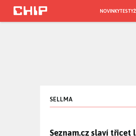
Přejít
k
NOVINKY
TESTY
Ž
hlavnímu
obsahu
SELLMA
Seznam.cz slaví třicet 
Seznam.cz slaví třicet l