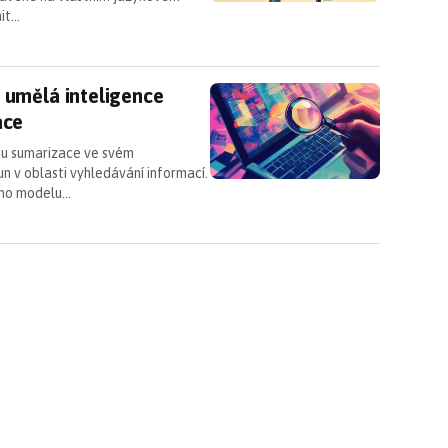
nit…
 umělá inteligence sumarizuje vyhledávané info
 umělá inteligence
ace
bu sumarizace ve svém
 v oblasti vyhledávání informací.
ého modelu…