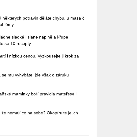
 U některých potravin děláte chybu, u masa či
roblémy
Zvládne sladké i slané náplně a křupe
te se 10 recepty
tí i nízkou cenou. Vyzkoušejte ji krok za
á se mu vyhýbáte, jde však o záruku
aňské maminky boří pravidla mateřství i
 že nemají co na sebe? Okopírujte jejich