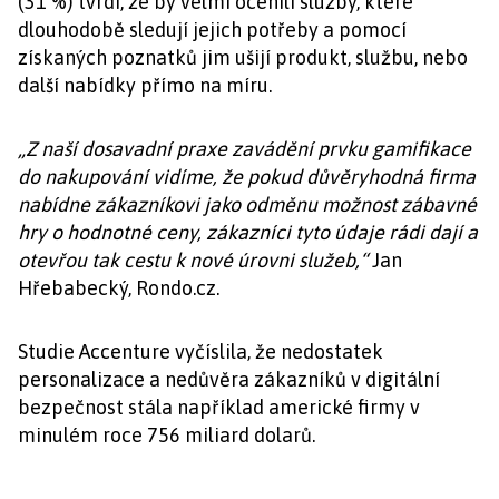
(31 %) tvrdí, že by velmi ocenili služby, které
dlouhodobě sledují jejich potřeby a pomocí
získaných poznatků jim ušijí produkt, službu, nebo
další nabídky přímo na míru.
„Z naší dosavadní praxe zavádění prvku gamifikace
do nakupování vidíme, že pokud důvěryhodná firma
nabídne zákazníkovi jako odměnu možnost zábavné
hry o hodnotné ceny, zákazníci tyto údaje rádi dají a
otevřou tak cestu k nové úrovni služeb,“
Jan
Hřebabecký, Rondo.cz.
Studie Accenture vyčíslila, že nedostatek
personalizace a nedůvěra zákazníků v digitální
bezpečnost stála například americké firmy v
minulém roce 756 miliard dolarů.