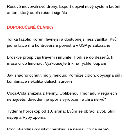
Rusové inovovali své drony. Expert objevil nový systém ladění
antén, který odolá rušení signálu
DOPORUČENÉ ČLÁNKY
Tonka fazole: Koření levnější a dostupnější než vanilka. Kvůli
jedné látce má kontroverzní pověst a v USA je zakázané
Broskve prospívají trávení i imunitě: Hodí se do dezertů, k
masu či do limonád. Vyzkoušejte trik na rychlé loupání
Jak snadno ochutit mdlý meloun: Pomůže citron, obyčejná sůl i
kombinace několika dalších surovin
Coca-Cola zmizela z Penny. Oblíbenou limonádu v regálech
nenajdete, důvodem je spor s výrobcem a „hra nervů“
Týdenní horoskop od 10. srpna: Lvům se obrací život, Štíři
uspějí a Ryby zpomalí
Proč Skandinávky nikdy neříkají, že nemají co na sebe?