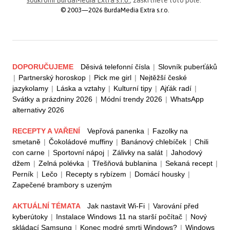
© 2003—2026 BurdaMedia Extra s.r.o.
DOPORUČUJEME
Děsivá telefonní čísla
|
Slovník puberťáků
|
Partnerský horoskop
|
Pick me girl
|
Nejtěžší české
jazykolamy
|
Láska a vztahy
|
Kulturní tipy
|
Ajťák radí
|
Svátky a prázdniny 2026
|
Módní trendy 2026
|
WhatsApp
alternativy 2026
RECEPTY A VAŘENÍ
Vepřová panenka
|
Fazolky na
smetaně
|
Čokoládové muffiny
|
Banánový chlebíček
|
Chili
con carne
|
Sportovní nápoj
|
Zálivky na salát
|
Jahodový
džem
|
Zelná polévka
|
Třešňová bublanina
|
Sekaná recept
|
Perník
|
Lečo
|
Recepty s rybízem
|
Domácí housky
|
Zapečené brambory s uzeným
AKTUÁLNÍ TÉMATA
Jak nastavit Wi-Fi
|
Varování před
kyberútoky
|
Instalace Windows 11 na starší počítač
|
Nový
skládací Samsung
|
Konec modré smrti Windows?
|
Windows