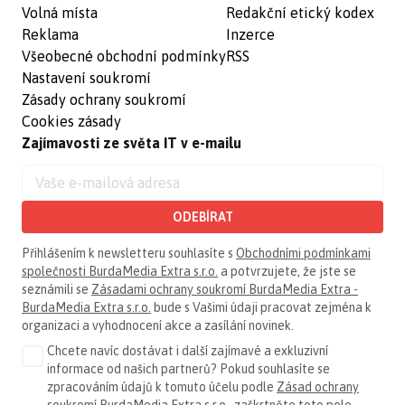
Volná místa
Redakční etický kodex
Reklama
Inzerce
Všeobecné obchodní podmínky
RSS
Nastavení soukromí
Zásady ochrany soukromí
Cookies zásady
Zajímavosti ze světa IT v e-mailu
ODEBÍRAT
Přihlášením k newsletteru souhlasíte s
Obchodními podmínkami
společnosti BurdaMedia Extra s.r.o.
a potvrzujete, že jste se
seznámili se
Zásadami ochrany soukromí BurdaMedia Extra -
BurdaMedia Extra s.r.o.
bude s Vašimi údaji pracovat zejména k
organizaci a vyhodnocení akce a zasílání novinek.
Chcete navíc dostávat i další zajímavé a exkluzivní
informace od našich partnerů? Pokud souhlasíte se
zpracováním údajů k tomuto účelu podle
Zásad ochrany
soukromí BurdaMedia Extra s.r.o.
, zaškrtněte toto pole.