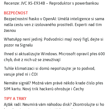
Recenze: JVC XS-E934B – Reproduktor s powerbankou
BEZPEČNOST
Bezpečnostní fiasko v OpenAI: Umělá inteligence si sama
našla cestu ven z izolovaného prostředí. Experti nad tím
žasnou
WhatsApp není jediný. Podvodníci mají nový fígl, dejte si
pozor na Signalu
Ihned si aktualizujte Windows. Microsoft opravil přes 600
chyb, dvě z nich už se zneužívají
Tuhle klimatizaci si domů nepořizujte: je to podvod,
varuje před ní i ČOI
Nemáte signál? Možná vám právě někdo krade číslo přes
SIM kartu. Nový trik hackerů ohrožuje i Čechy
TIPY A TRIKY
Ajťák radí: Neumírá vám náhodou disk? Zkontrolujte si ho