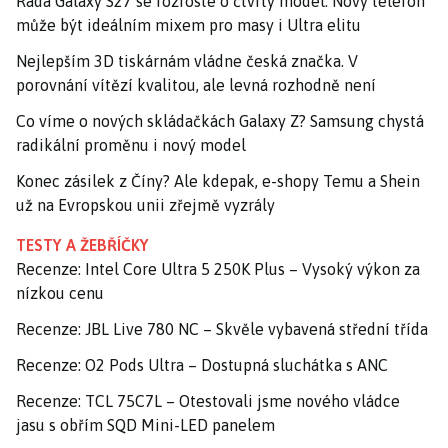
Řada Galaxy S27 se rozroste o čtvrtý model. Nový telefon
může být ideálním mixem pro masy i Ultra elitu
Nejlepším 3D tiskárnám vládne česká značka. V
porovnání vítězí kvalitou, ale levná rozhodně není
Co víme o nových skládačkách Galaxy Z? Samsung chystá
radikální proměnu i nový model
Konec zásilek z Číny? Ale kdepak, e-shopy Temu a Shein
už na Evropskou unii zřejmě vyzrály
TESTY A ŽEBŘÍČKY
Recenze: Intel Core Ultra 5 250K Plus – Vysoký výkon za
nízkou cenu
Recenze: JBL Live 780 NC – Skvěle vybavená střední třída
Recenze: O2 Pods Ultra – Dostupná sluchátka s ANC
Recenze: TCL 75C7L – Otestovali jsme nového vládce
jasu s obřím SQD Mini-LED panelem