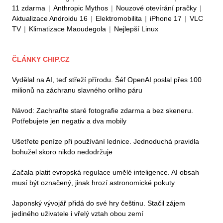
11 zdarma
|
Anthropic Mythos
|
Nouzové otevírání pračky
|
Aktualizace Androidu 16
|
Elektromobilita
|
iPhone 17
|
VLC
TV
|
Klimatizace Maoudegola
|
Nejlepší Linux
ČLÁNKY CHIP.CZ
Vydělal na AI, teď střeží přírodu. Šéf OpenAI poslal přes 100
milionů na záchranu slavného orlího páru
Návod: Zachraňte staré fotografie zdarma a bez skeneru.
Potřebujete jen negativ a dva mobily
Ušetřete peníze při používání lednice. Jednoduchá pravidla
bohužel skoro nikdo nedodržuje
Začala platit evropská regulace umělé inteligence. AI obsah
musí být označený, jinak hrozí astronomické pokuty
Japonský vývojář přidá do své hry češtinu. Stačil zájem
jediného uživatele i vřelý vztah obou zemí