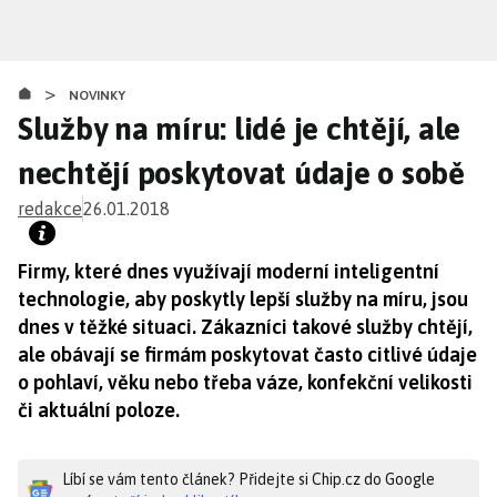
Přejít
k
hlavnímu
>
obsahu
NOVINKY
Služby na míru: lidé je chtějí, ale
nechtějí poskytovat údaje o sobě
redakce
26.01.2018
Firmy, které dnes využívají moderní inteligentní
technologie, aby poskytly lepší služby na míru, jsou
dnes v těžké situaci. Zákazníci takové služby chtějí,
ale obávají se firmám poskytovat často citlivé údaje
o pohlaví, věku nebo třeba váze, konfekční velikosti
či aktuální poloze.
Líbí se vám tento článek? Přidejte si Chip.cz do Google