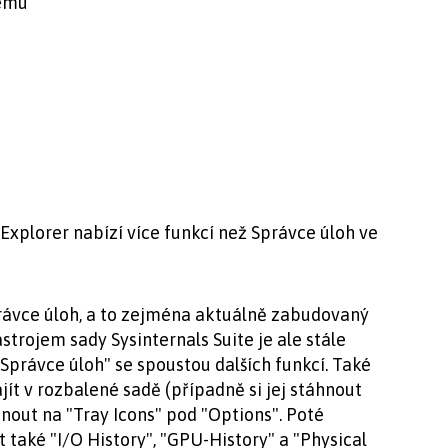
tému
Explorer nabízí více funkcí než Správce úloh ve
právce úloh, a to zejména aktuálně zabudovaný
rojem sady Sysinternals Suite je ale stále
Správce úloh" se spoustou dalších funkcí. Také
jít v rozbalené sadě (případně si jej stáhnout
knout na "Tray Icons" pod "Options". Poté
 také "I/O History", "GPU-History" a "Physical