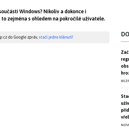
součástí Windows? Nikoliv a dokonce i
a to zejména s ohledem na pokročilé uživatele.
DO
hip.cz do Google zpráv,
stačí jedno kliknutí!
Zač
Zač
reg
obs
hro
BEZ
Stač
Sta
uži
při
vře
NOV