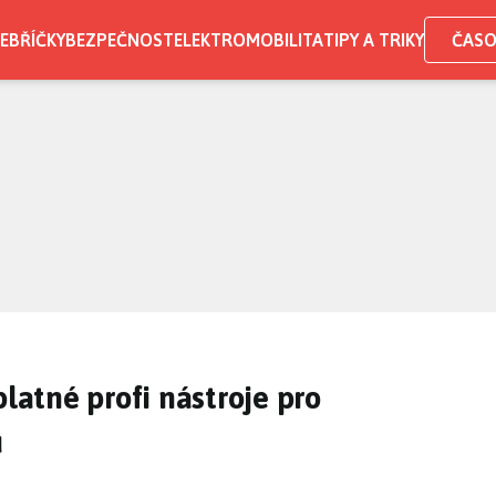
EBŘÍČKY
BEZPEČNOST
ELEKTROMOBILITA
TIPY A TRIKY
ČASO
platné profi nástroje pro
u