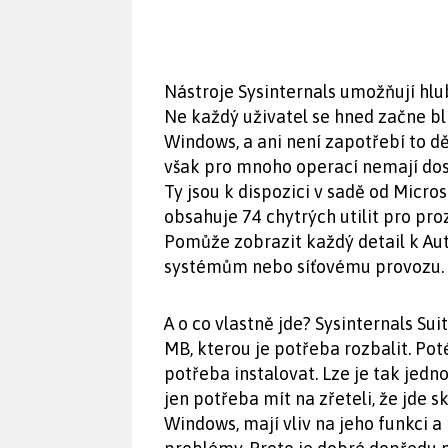
Nástroje Sysinternals umožňují hlu
Ne každý uživatel se hned začne bl
Windows, a ani není zapotřebí to d
však pro mnoho operací nemají dost
Ty jsou k dispozici v sadě od Micro
obsahuje 74 chytrých utilit pro pr
Pomůže zobrazit každý detail k A
systémům nebo síťovému provozu.
A o co vlastně jde? Sysinternals S
MB, kterou je potřeba rozbalit. Pot
potřeba instalovat. Lze je tak jedn
jen potřeba mít na zřeteli, že jde 
Windows, mají vliv na jeho funkci 