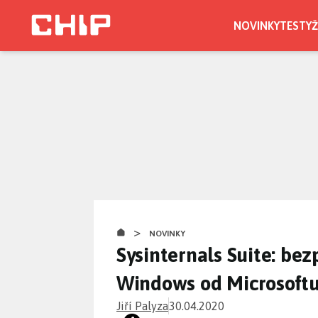
Přejít
k
NOVINKY
TESTY
Ž
hlavnímu
obsahu
>
NOVINKY
Sysinternals Suite: bez
Windows od Microsoft
Jiří Palyza
30.04.2020