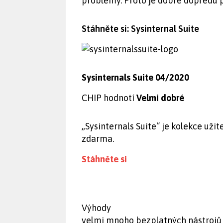
problémy. Proto je dobré dopředu p
Stáhněte si: Sysinternal Suite
Sysinternals Suite 04/2020
CHIP hodnotí
Velmi dobré
„Sysinternals Suite“ je kolekce už
zdarma.
Stáhněte si
Výhody
velmi mnoho bezplatných nástrojů