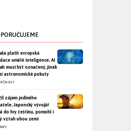
PORUČUJEME
ala platit evropská regulace umělé inteligence. AI obsah musí
ala platit evropská
ulace umělé inteligence. AI
ah musí být označený, jinak
zí astronomické pokuty
PEČNOST
il zájem jediného uživatele. Japonský vývojář přidá do hry češ
čil zájem jediného
vatele. Japonský vývojář
dá do hry češtinu, pomohl i
lý vztah obou zemí
INKY