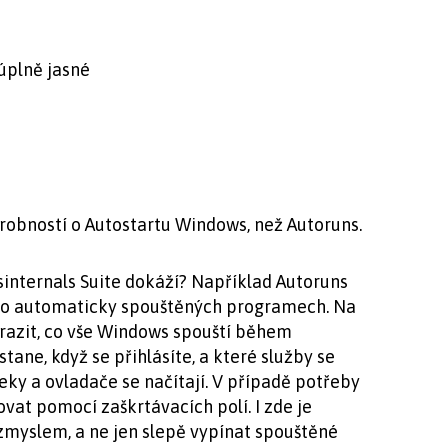
úplně jasné
drobností o Autostartu Windows, než Autoruns.
sinternals Suite dokáží? Například Autoruns
 o automaticky spouštěných programech. Na
razit, co vše Windows spouští během
tane, když se přihlásíte, a které služby se
ky a ovladače se načítají. V případě potřeby
vat pomocí zaškrtávacích polí. I zde je
zmyslem, a ne jen slepě vypínat spouštěné