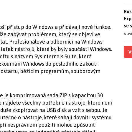
Ruso
Rus
Exp
se 
bší přístup do Windows a přidávají nové funkce.
íže zabývat problémem, který se objeví ve
NOV
ělat. Profesionálové a odborníci na Windows
atek nástrojů, které by byly součástí Windows.
V
softu s názvem Sysinternals Suite, která
ozkoumání Windows do posledního zákoutí.
utostartu, běžícím programům, souborovým
uite je komprimovaná sada ZIP s kapacitou 30
é najdete všechny potřebné nástroje, které není
oduše zkopírovat na USB disk a vzít s sebou. Je
skutečně o nástroje, které sahají dovnitř systému
a při nesprávném použití mohou způsobit