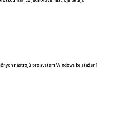
rozkoumat, co jednotlivé nástroje dělají.
itečných nástrojů pro systém Windows ke stažení