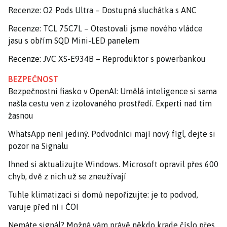
Recenze: O2 Pods Ultra – Dostupná sluchátka s ANC
Recenze: TCL 75C7L – Otestovali jsme nového vládce
jasu s obřím SQD Mini-LED panelem
Recenze: JVC XS-E934B – Reproduktor s powerbankou
BEZPEČNOST
Bezpečnostní fiasko v OpenAI: Umělá inteligence si sama
našla cestu ven z izolovaného prostředí. Experti nad tím
žasnou
WhatsApp není jediný. Podvodníci mají nový fígl, dejte si
pozor na Signalu
Ihned si aktualizujte Windows. Microsoft opravil přes 600
chyb, dvě z nich už se zneužívají
Tuhle klimatizaci si domů nepořizujte: je to podvod,
varuje před ní i ČOI
Nemáte signál? Možná vám právě někdo krade číslo přes