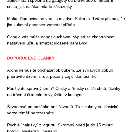
Spider-Man spoléhá na gadgety od BMW. Jde o moderní
cestu, jak nalákat mladé zákazníky
Mafia: Domovina se vrací s mladým Salierim. Tvůrci přiznali, že
jim kultovní gangster zamotal příběh
Google vás může odposlouchávat. Vyplatí se zkontrolovat
nastavení účtu a smazat uložené nahrávky
DOPORUČENÉ ČLÁNKY
Arónii nemusíte obcházet obloukem. Ze svíravých bobulí
připravíte džem, sirup, pečený čaj či domácí likér
Používáte správný kmín? Český a římský se liší chutí, účinky
na trávení či ideálním využitím v kuchyni
Škvarková pomazánka bez škvarků: Tu z cukety od klasické
verze téměř nerozeznáte
Rychlé "halušky" z jogurtu: Skromný oběd je do 15 minut
hotový. Nasladko i naslano