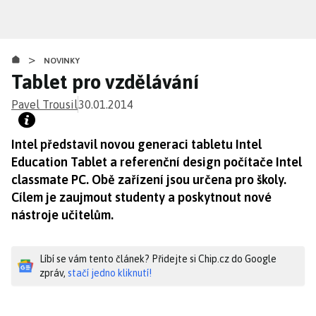
Přejít
k
hlavnímu
>
obsahu
NOVINKY
Tablet pro vzdělávání
Pavel Trousil
30.01.2014
Intel představil novou generaci tabletu Intel
Education Tablet a referenční design počítače Intel
classmate PC. Obě zařízení jsou určena pro školy.
Cílem je zaujmout studenty a poskytnout nové
nástroje učitelům.
Líbí se vám tento článek? Přidejte si Chip.cz do Google
zpráv,
stačí jedno kliknutí!