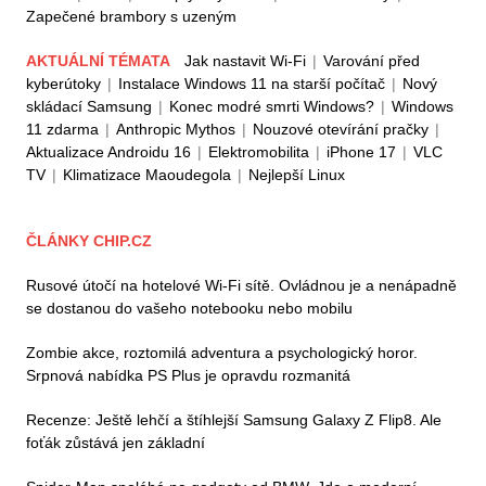
Zapečené brambory s uzeným
AKTUÁLNÍ TÉMATA
Jak nastavit Wi-Fi
|
Varování před
kyberútoky
|
Instalace Windows 11 na starší počítač
|
Nový
skládací Samsung
|
Konec modré smrti Windows?
|
Windows
11 zdarma
|
Anthropic Mythos
|
Nouzové otevírání pračky
|
Aktualizace Androidu 16
|
Elektromobilita
|
iPhone 17
|
VLC
TV
|
Klimatizace Maoudegola
|
Nejlepší Linux
ČLÁNKY CHIP.CZ
Rusové útočí na hotelové Wi-Fi sítě. Ovládnou je a nenápadně
se dostanou do vašeho notebooku nebo mobilu
Zombie akce, roztomilá adventura a psychologický horor.
Srpnová nabídka PS Plus je opravdu rozmanitá
Recenze: Ještě lehčí a štíhlejší Samsung Galaxy Z Flip8. Ale
foťák zůstává jen základní