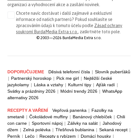
organizaci a vyhodnocení akce a zasílání novinek.
Chcete navíc dostávat i další zajímavé a exkluzivní
informace od našich partnerů? Pokud souhlasíte se
zpracováním údajů k tomuto účelu podle
Zásad ochrany
soukromí BurdaMedia Extra s.r.o.
, zaškrtněte toto pole.
© 2003—2026 BurdaMedia Extra s.r.o.
DOPORUČUJEME
Děsivá telefonní čísla
|
Slovník puberťáků
|
Partnerský horoskop
|
Pick me girl
|
Nejtěžší české
jazykolamy
|
Láska a vztahy
|
Kulturní tipy
|
Ajťák radí
|
Svátky a prázdniny 2026
|
Módní trendy 2026
|
WhatsApp
alternativy 2026
RECEPTY A VAŘENÍ
Vepřová panenka
|
Fazolky na
smetaně
|
Čokoládové muffiny
|
Banánový chlebíček
|
Chili
con carne
|
Sportovní nápoj
|
Zálivky na salát
|
Jahodový
džem
|
Zelná polévka
|
Třešňová bublanina
|
Sekaná recept
|
Perník
|
Lečo
|
Recepty s rybízem
|
Domácí housky
|