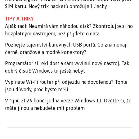
SIM kartu. Nový trik hackerů ohrožuje i Čechy
TIPY A TRIKY
Ajťák radí: Neumírá vám náhodou disk? Zkontrolujte si ho
bezplatným nástrojem, než přijdete o data
Poznejte tajemství barevných USB portů: Co znamenají
černé, oranžové a modré konektory?
Programátor si řekl dost a sám vyvinul nový nástroj. Tak
dobrý čistič Windows tu ještě nebyl
Vypínáte Wi-Fi router při odjezdu na dovolenou? Tohle
jsou důvody, proč byste měli
V říjnu 2026 končí jedna verze Windows 11. Ověřte si, že
máte jinou a nebudete mít problém