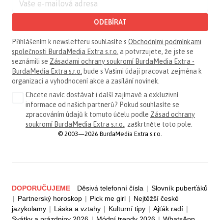
ODEBÍRAT
Přihlášením k newsletteru souhlasíte s
Obchodními podmínkami
společnosti BurdaMedia Extra s.r.o.
a potvrzujete, že jste se
seznámili se
Zásadami ochrany soukromí BurdaMedia Extra -
BurdaMedia Extra s.r.o.
bude s Vašimi údaji pracovat zejména k
organizaci a vyhodnocení akce a zasílání novinek.
Chcete navíc dostávat i další zajímavé a exkluzivní
informace od našich partnerů? Pokud souhlasíte se
zpracováním údajů k tomuto účelu podle
Zásad ochrany
soukromí BurdaMedia Extra s.r.o.
, zaškrtněte toto pole.
© 2003—2026 BurdaMedia Extra s.r.o.
DOPORUČUJEME
Děsivá telefonní čísla
|
Slovník puberťáků
|
Partnerský horoskop
|
Pick me girl
|
Nejtěžší české
jazykolamy
|
Láska a vztahy
|
Kulturní tipy
|
Ajťák radí
|
Svátky a prázdniny 2026
|
Módní trendy 2026
|
WhatsApp