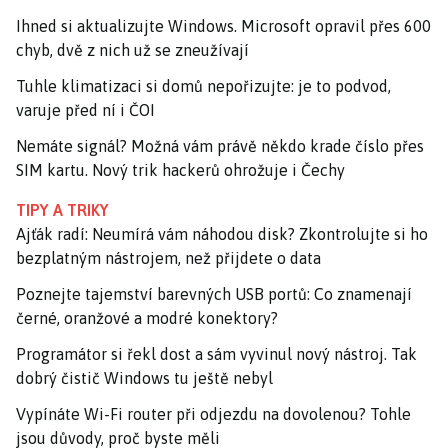
Ihned si aktualizujte Windows. Microsoft opravil přes 600
chyb, dvě z nich už se zneužívají
Tuhle klimatizaci si domů nepořizujte: je to podvod,
varuje před ní i ČOI
Nemáte signál? Možná vám právě někdo krade číslo přes
SIM kartu. Nový trik hackerů ohrožuje i Čechy
TIPY A TRIKY
Ajťák radí: Neumírá vám náhodou disk? Zkontrolujte si ho
bezplatným nástrojem, než přijdete o data
Poznejte tajemství barevných USB portů: Co znamenají
černé, oranžové a modré konektory?
Programátor si řekl dost a sám vyvinul nový nástroj. Tak
dobrý čistič Windows tu ještě nebyl
Vypínáte Wi-Fi router při odjezdu na dovolenou? Tohle
jsou důvody, proč byste měli