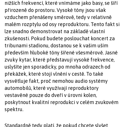
nižších frekvencí, které vnímáme jako basy, se šíří
přirozeně do prostoru. Vysoké tóny jsou však
vzduchem přenášeny směrově, tedy v relativně
malém rozptylu od osy reproduktoru. Tento fakt si
lze snadno demonstrovat na základě vlastní
zkušenosti. Pokud budete poslouchat koncert za
tribunami stadionu, dostanou se k vašim uším
především hluboké tóny šířené všesměrově. Jasné
zvuky kytar, které představují vysoké frekvence,
uslyšíte jen sporadicky, po mnoha odrazech od
překážek, které stojí vlnění v cestě. To také
vysvětluje fakt, proč nemohou audio systémy
automobilů, které využívají reproduktory
vestavěné pouze do dveří v úrovni kolen,
poskytnout kvalitní reprodukci v celém zvukovém
spektru.
Standardně tedy platí, že pokud chcete slyšet