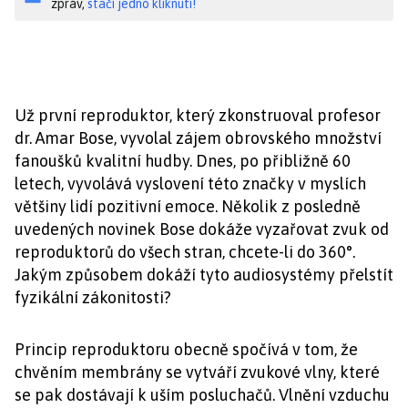
zpráv,
stačí jedno kliknutí!
Už první reproduktor, který zkonstruoval profesor
dr. Amar Bose, vyvolal zájem obrovského množství
fanoušků kvalitní hudby. Dnes, po přibližně 60
letech, vyvolává vyslovení této značky v myslích
většiny lidí pozitivní emoce. Několik z posledně
uvedených novinek Bose dokáže vyzařovat zvuk od
reproduktorů do všech stran, chcete-li do 360°.
Jakým způsobem dokáží tyto audiosystémy přelstít
fyzikální zákonitosti?
Princip reproduktoru obecně spočívá v tom, že
chvěním membrány se vytváří zvukové vlny, které
se pak dostávají k uším posluchačů. Vlnění vzduchu