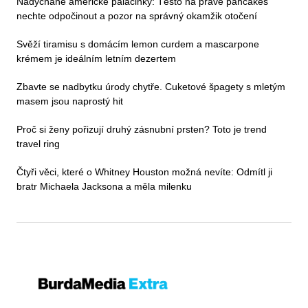
Nadýchané americké palačinky: Těsto na pravé pancakes
nechte odpočinout a pozor na správný okamžik otočení
Svěží tiramisu s domácím lemon curdem a mascarpone
krémem je ideálním letním dezertem
Zbavte se nadbytku úrody chytře. Cuketové špagety s mletým
masem jsou naprostý hit
Proč si ženy pořizují druhý zásnubní prsten? Toto je trend
travel ring
Čtyři věci, které o Whitney Houston možná nevíte: Odmítl ji
bratr Michaela Jacksona a měla milenku