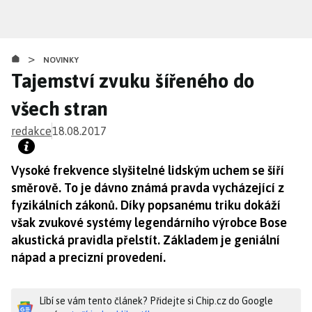
Přejít
k
hlavnímu
>
obsahu
NOVINKY
Tajemství zvuku šířeného do
všech stran
redakce
18.08.2017
Vysoké frekvence slyšitelné lidským uchem se šíří
směrově. To je dávno známá pravda vycházející z
fyzikálních zákonů. Díky popsanému triku dokáží
však zvukové systémy legendárního výrobce Bose
akustická pravidla přelstít. Základem je geniální
nápad a precizní provedení.
Líbí se vám tento článek? Přidejte si Chip.cz do Google