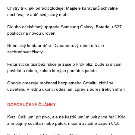
Chytrý trik, jak odradit zloděje: Majitelé karavanů schválně
nechávají v autě svůj starý mobil
Dlouho očekávaný upgrade Samsung Galaxy: Baterie u S27
poskočí na novou úroveň
Robotický kentaur děsí. Dvoumetrový robot má ale
zachraňovat životy
Futuristické taxi bez řidiče je zase o krok blíž. Bude si s vámi
povídat a řekne, kolem kterých památek jedete
Google omezuje možnosti bezplatného Gmailu, zlobí se
uživatelé. V lednu ukončí odesílání zpráv z adres třetích stran
DOPORUČENÉ ČLÁNKY
Kvíz: Češi umí pít pivo, ale ne každý umí mluvit pivní řečí. Kdo
zná pojmy čochtan nebo patok, možná zvládne aspoň 6/10