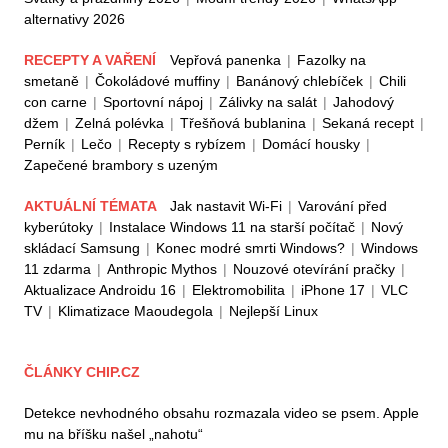
alternativy 2026
RECEPTY A VAŘENÍ
Vepřová panenka
|
Fazolky na
smetaně
|
Čokoládové muffiny
|
Banánový chlebíček
|
Chili
con carne
|
Sportovní nápoj
|
Zálivky na salát
|
Jahodový
džem
|
Zelná polévka
|
Třešňová bublanina
|
Sekaná recept
|
Perník
|
Lečo
|
Recepty s rybízem
|
Domácí housky
|
Zapečené brambory s uzeným
AKTUÁLNÍ TÉMATA
Jak nastavit Wi-Fi
|
Varování před
kyberútoky
|
Instalace Windows 11 na starší počítač
|
Nový
skládací Samsung
|
Konec modré smrti Windows?
|
Windows
11 zdarma
|
Anthropic Mythos
|
Nouzové otevírání pračky
|
Aktualizace Androidu 16
|
Elektromobilita
|
iPhone 17
|
VLC
TV
|
Klimatizace Maoudegola
|
Nejlepší Linux
ČLÁNKY CHIP.CZ
Detekce nevhodného obsahu rozmazala video se psem. Apple
mu na bříšku našel „nahotu“