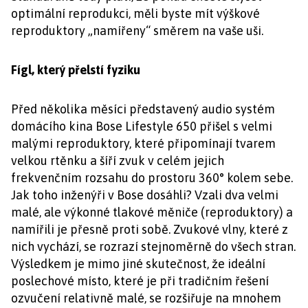
optimální reprodukci, měli byste mít výškové
reproduktory „namířeny“ směrem na vaše uši.
Fígl, který přelstí fyziku
Před několika měsíci představený audio systém
domácího kina Bose Lifestyle 650 přišel s velmi
malými reproduktory, které připomínají tvarem
velkou rtěnku a šíří zvuk v celém jejich
frekvenčním rozsahu do prostoru 360° kolem sebe.
Jak toho inženýři v Bose dosáhli? Vzali dva velmi
malé, ale výkonné tlakové měniče (reproduktory) a
namířili je přesně proti sobě. Zvukové vlny, které z
nich vychází, se rozrazí stejnoměrně do všech stran.
Výsledkem je mimo jiné skutečnost, že ideální
poslechové místo, které je při tradičním řešení
ozvučení relativně malé, se rozšiřuje na mnohem