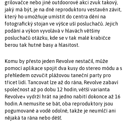
grilovačce nebo jiné outdoorové akci zvuk takový,
jaký má být, je na dně reproduktoru vestavěn závit,
který ho umožňuje umístit do centra dění na
fotografický stojan ve výšce uší posluchačů. Jejich
podání a výkon vyvolává v hlavách většiny
posluchačů otázku, kde se v tak malé krabičce
berou tak hutné basy a hlasitost.
Komu by přesto jeden Revolve nestačil, může
pomocí aplikace spojit dva kusy do stereo módu a s
přehledem ozvučit plážovou taneční party pro
třicet lidí. Tancovat lze až do rána, Revolve zabaví
společnost až po dobu 12 hodin, větší varianta
Revolve+ vydrží hrát na jedno nabití dokonce až 16
hodin. A nemusíte se bát, oba reproduktory jsou
pogumované a vodě odolné, takže je neumlčí ani
nějaká ta rána nebo déšť.