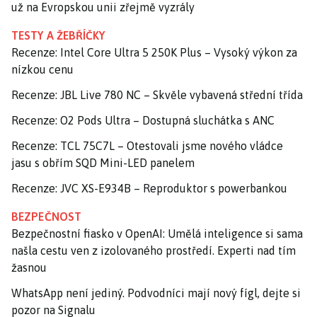
už na Evropskou unii zřejmě vyzrály
TESTY A ŽEBŘÍČKY
Recenze: Intel Core Ultra 5 250K Plus – Vysoký výkon za
nízkou cenu
Recenze: JBL Live 780 NC – Skvěle vybavená střední třída
Recenze: O2 Pods Ultra – Dostupná sluchátka s ANC
Recenze: TCL 75C7L – Otestovali jsme nového vládce
jasu s obřím SQD Mini-LED panelem
Recenze: JVC XS-E934B – Reproduktor s powerbankou
BEZPEČNOST
Bezpečnostní fiasko v OpenAI: Umělá inteligence si sama
našla cestu ven z izolovaného prostředí. Experti nad tím
žasnou
WhatsApp není jediný. Podvodníci mají nový fígl, dejte si
pozor na Signalu