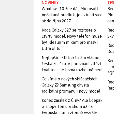
NOVINKY
TES
Windows 10 žije dál: Microsoft
Rec
nečekaně prodlužuje aktualizace
Plu
až do října 2027
ce
Řada Galaxy S27 se rozroste o
Rec
čtvrtý model. Nový telefon může
Skv
být ideálním mixem pro masy i
Rec
Ultra elitu
Dos
Nejlepším 3D tiskárnám vládne
Rec
česká značka. V porovnání vítězí
jsm
kvalitou, ale levná rozhodně není
SQD
Co víme o nových skládačkách
Rec
Galaxy Z? Samsung chystá
Rep
radikální proměnu i nový model
Konec zásilek z Číny? Ale kdepak,
e-shopy Temu a Shein už na
Evropskou unii zřejmě vyzrály