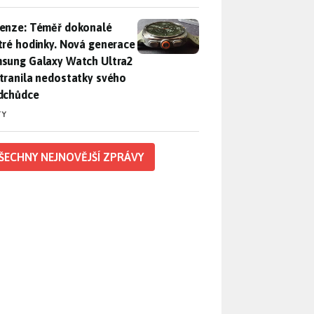
enze: Téměř dokonalé chytré hodinky. Nová generace Samsung
enze: Téměř dokonalé
tré hodinky. Nová generace
sung Galaxy Watch Ultra2
tranila nedostatky svého
dchůdce
TY
ŠECHNY NEJNOVĚJŠÍ ZPRÁVY