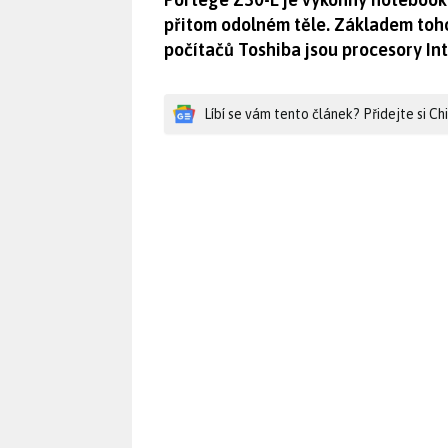
přitom odolném těle. Základem toho
počítačů Toshiba jsou procesory In
Líbí se vám tento článek? Přidejte si C