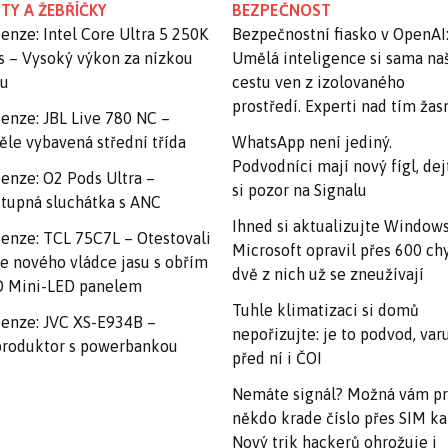
TY A ŽEBŘÍČKY
BEZPEČNOST
enze: Intel Core Ultra 5 250K
Bezpečnostní fiasko v OpenAI
s – Vysoký výkon za nízkou
Umělá inteligence si sama na
nu
cestu ven z izolovaného
prostředí. Experti nad tím ža
enze: JBL Live 780 NC –
ěle vybavená střední třída
WhatsApp není jediný.
Podvodníci mají nový fígl, dej
enze: O2 Pods Ultra –
si pozor na Signalu
tupná sluchátka s ANC
Ihned si aktualizujte Windows
enze: TCL 75C7L – Otestovali
Microsoft opravil přes 600 ch
e nového vládce jasu s obřím
dvě z nich už se zneužívají
 Mini-LED panelem
Tuhle klimatizaci si domů
enze: JVC XS-E934B –
nepořizujte: je to podvod, var
roduktor s powerbankou
před ní i ČOI
Nemáte signál? Možná vám p
někdo krade číslo přes SIM ka
Nový trik hackerů ohrožuje i