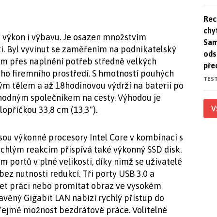
Rec
Rec
chy
í výkon i výbavu. Je osazen množstvím
Sam
ti. Byl vyvinut se zaměřením na podnikatelský
ods
m přes naplnění potřeb středně velkých
pře
ého firemního prostředí. S hmotností pouhých
TES
ým tělem a až 18hodinovou výdrží na baterii po
vhodným společníkem na cesty. Výhodou je
V
opříčkou 33,8 cm (13,3").
ou výkonné procesory Intel Core v kombinaci s
hlým reakcím přispívá také výkonný SSD disk.
 portů v plné velikosti, díky nimž se uživatelé
bez nutnosti redukcí. Tři porty USB 3.0 a
let práci nebo promítat obraz ve vysokém
avěný Gigabit LAN nabízí rychlý přístup do
zřejmě možnost bezdrátové práce. Volitelné