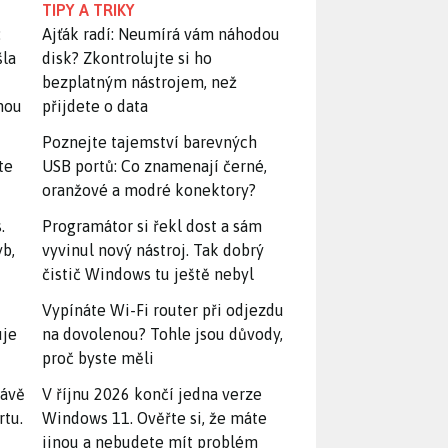
TIPY A TRIKY
:
Ajťák radí: Neumírá vám náhodou
šla
disk? Zkontrolujte si ho
bezplatným nástrojem, než
snou
přijdete o data
Poznejte tajemství barevných
te
USB portů: Co znamenají černé,
oranžové a modré konektory?
.
Programátor si řekl dost a sám
yb,
vyvinul nový nástroj. Tak dobrý
čistič Windows tu ještě nebyl
Vypínáte Wi-Fi router při odjezdu
uje
na dovolenou? Tohle jsou důvody,
proč byste měli
rávě
V říjnu 2026 končí jedna verze
rtu.
Windows 11. Ověřte si, že máte
jinou a nebudete mít problém