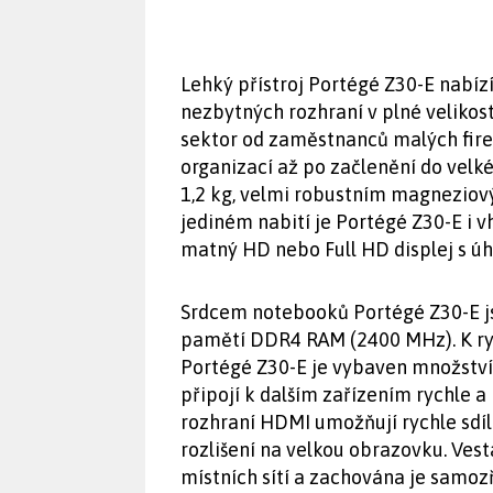
Lehký přístroj Portégé Z30-E nabíz
nezbytných rozhraní v plné velikos
sektor od zaměstnanců malých fire
organizací až po začlenění do velk
1,2 kg, velmi robustním magneziov
jediném nabití je Portégé Z30-E i 
matný HD nebo Full HD displej s úhl
Srdcem notebooků Portégé Z30-E js
pamětí DDR4 RAM (2400 MHz). K ryc
Portégé Z30-E je vybaven množstvím
připojí k dalším zařízením rychle a 
rozhraní HDMI umožňují rychle sdí
rozlišení na velkou obrazovku. Vest
místních sítí a zachována je samo