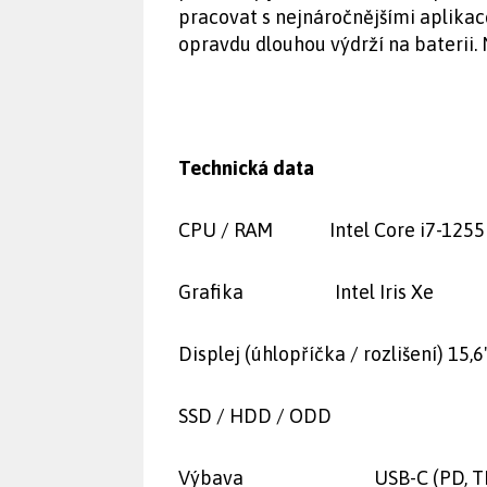
pracovat s nejnáročnějšími aplikac
opravdu dlouhou výdrží na baterii. 
Technická data
CPU / RAM Intel Core i7-1255U /
Grafika Intel Iris Xe
Displej (úhlopříčka / rozlišení) 15,
SSD / HDD / ODD 1 TB
Výbava USB-C (PD, TB4), HDMI