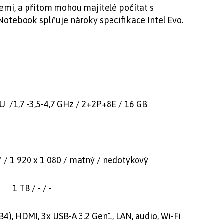
emi, a přitom mohou majitelé počítat s
Notebook splňuje nároky specifikace Intel Evo.
1,7 -3,5-4,7 GHz / 2+2P+8E / 16 GB
6" / 1 920 x 1 080 / matný / nedotykový
 / - / -
, 3x USB-A 3.2 Gen1, LAN, audio, Wi-Fi