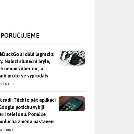
PORUČUJEME
DuckGo si dělá legraci z Mety. Nabízí sluneční brýle, které n
kDuckGo si dělá legraci z
. Nabízí sluneční brýle,
ré neumí vůbec nic, a
sně proto se vyprodaly
PEČNOST
ák radí: Těchto pět aplikací od Googlu potichu vybíjí baterii
k radí: Těchto pět aplikací
Googlu potichu vybíjí
erii telefonu. Pomůže
noduchá změna nastavení
 A TRIKY