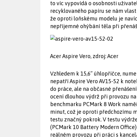
to víc vypovídá o osobnosti uživate
recyklovaného papíru se nám vlastn
že oproti loňskému modelu je nav
nepříjemné ohýbání těla při přenáš
Acer Aspire Vero, zdroj: Acer
Vzhledem k 15,6” úhlopříčce, nume
nepatří Aspire Vero AV15-52 k not
do práce, ale na občasné přenášení
ocení dlouhou výdrž při provozu na
benchmarku PCMark 8 Work naměřili
minut, což je oproti předchozímu m
testu značný pokrok. V testu výdrž
(PCMark 10 Battery Modern Office) 
reálném provozu při práci s kance