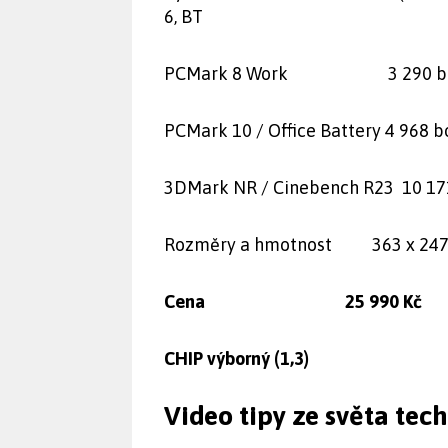
6, BT
PCMark 8 Work 3 290 bodů 
PCMark 10 / Office Battery 4 968 b
3DMark NR / Cinebench R23 10 171
Rozměry a hmotnost 363 x 247 x
Cena 25 990 Kč
CHIP výborný (1,3)
Video tipy ze světa tec