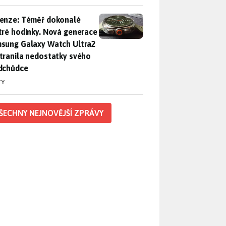
enze: Téměř dokonalé chytré hodinky. Nová generace Samsung
enze: Téměř dokonalé
tré hodinky. Nová generace
sung Galaxy Watch Ultra2
tranila nedostatky svého
dchůdce
TY
ŠECHNY NEJNOVĚJŠÍ ZPRÁVY