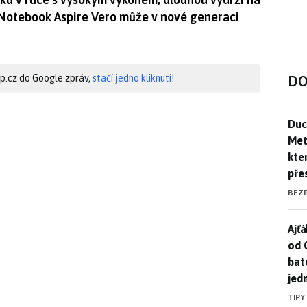
 Notebook Aspire Vero může v nové generaci
hip.cz do Google zpráv,
stačí jedno kliknutí!
DO
Duck
Duc
Mety
kte
pře
BEZ
Ajť
Ajťá
od 
bat
jed
TIPY