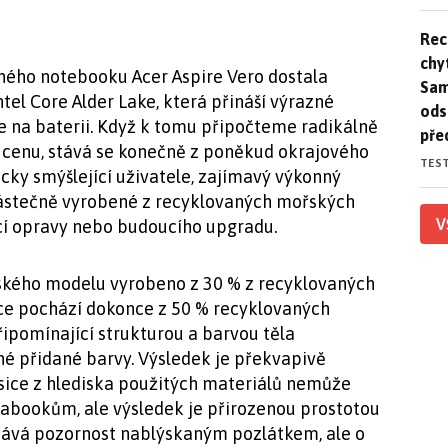
Rec
Rec
chy
rného notebooku Acer Aspire Vero dostala
Sam
ntel Core Alder Lake, která přináší výrazné
ods
e na baterii. Když k tomu připočteme radikálně
pře
cí cenu, stává se konečně z poněkud okrajového
TES
icky smýšlející uživatele, zajímavý výkonný
i částečně vyrobené z recyklovaných mořských
V
cí opravy nebo budoucího upgradu.
ňského modelu vyrobeno z 30 % z recyklovaných
nice pochází dokonce z 50 % recyklovaných
řipomínající strukturou a barvou těla
né přidané barvy. Výsledek je překvapivě
 sice z hlediska použitých materiálů nemůže
abookům, ale výsledek je přirozenou prostotou
kává pozornost nablýskaným pozlátkem, ale o