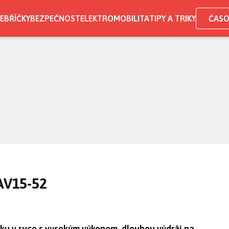
EBŘÍČKY
BEZPEČNOST
ELEKTROMOBILITA
TIPY A TRIKY
ČASO
 AV15-52
uku v ruce s vysokým výkonem, dlouhou výdrží na