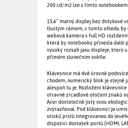
200 cd/m2 lze s tímto notebookem p
15,6” matný displej bez dotykové 
tlustým rámem, v tomto ohledu by u
webová kamera s Full HD rozlišením
která by notebooku přinesla další 
vysoký rozsah jasu displeje, který 
přímém slunečním světle.
Klávesnice má dvě úrovně podsvíce
chodem, numerický blok je stejně 
alespoň tu je. Rozložení klávesnice 
otravné zrcadlové otočení znaků na 
Acer dostatečně jistý svou ekologic
zvýrazňoval. Pod klávesnicí je umí
otisků prstů integrovanou do levého
dispozici dostatek portů (HDMI, LA