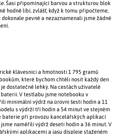
le. Šasi připomínající barvou a strukturou blok
ě hodně líbí, zvlášť, když k tomu připočteme,
íc dokonale pevné a nezaznamenali jsme žádné
ení.
rické klávesnici a hmotnosti 1 795 gramů
ebookům, které bychom chtěli nosit každý den
 je dostatečně lehký. Na cestách uživatelé
 baterii. V testlabu jsme notebooku v
 minimální výdrž na úrovni šesti hodin a 11
odelu s výdrží tří hodin a 54 minut ve stejném
e baterie při provozu kancelářských aplikací
jsme naměřili výdrž deseti hodin a 36 minut. V
lářskými aplikacemi a jasu displeje staženém