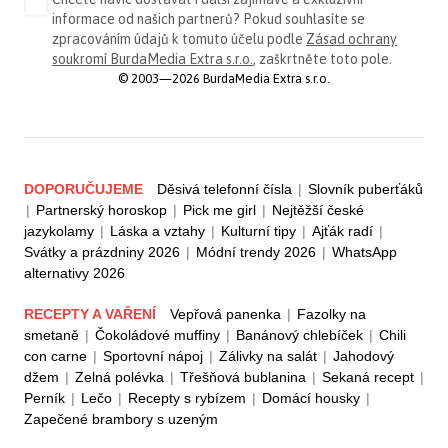
informace od našich partnerů? Pokud souhlasíte se
zpracováním údajů k tomuto účelu podle
Zásad ochrany
soukromí BurdaMedia Extra s.r.o.
, zaškrtněte toto pole.
© 2003—2026 BurdaMedia Extra s.r.o.
DOPORUČUJEME
Děsivá telefonní čísla
|
Slovník puberťáků
|
Partnerský horoskop
|
Pick me girl
|
Nejtěžší české
jazykolamy
|
Láska a vztahy
|
Kulturní tipy
|
Ajťák radí
|
Svátky a prázdniny 2026
|
Módní trendy 2026
|
WhatsApp
alternativy 2026
RECEPTY A VAŘENÍ
Vepřová panenka
|
Fazolky na
smetaně
|
Čokoládové muffiny
|
Banánový chlebíček
|
Chili
con carne
|
Sportovní nápoj
|
Zálivky na salát
|
Jahodový
džem
|
Zelná polévka
|
Třešňová bublanina
|
Sekaná recept
|
Perník
|
Lečo
|
Recepty s rybízem
|
Domácí housky
|
Zapečené brambory s uzeným