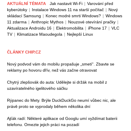
AKTUÁLNÍ TÉMATA
Jak nastavit Wi-Fi
|
Varování před
kyberútoky
|
Instalace Windows 11 na starší počítač
|
Nový
skládací Samsung
|
Konec modré smrti Windows?
|
Windows
11 zdarma
|
Anthropic Mythos
|
Nouzové otevírání pračky
|
Aktualizace Androidu 16
|
Elektromobilita
|
iPhone 17
|
VLC
TV
|
Klimatizace Maoudegola
|
Nejlepší Linux
ČLÁNKY CHIP.CZ
Nový podvod vám do mobilu propašuje „smetí“. Zbavte se
reklamy po hovoru dřív, než vás začne otravovat
Chytrý zlepšovák do auta: Udělejte si držák na mobil z
uzavíratelného igelitového sáčku
Rýpanec do Mety. Brýle DuckDuckGo neumí vůbec nic, ale
právě proto se vyprodaly během několika dní
Ajťák radí: Některé aplikace od Googlu umí vyždímat baterii
telefonu. Omezte jejich práci na pozadí