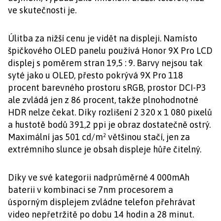
ve skutečnosti je.
Úlitba za nižší cenu je vidět na displeji. Namísto
špičkového OLED panelu používá Honor 9X Pro LCD
displej s poměrem stran 19,5 : 9. Barvy nejsou tak
syté jako u OLED, přesto pokrývá 9X Pro 118
procent barevného prostoru sRGB, prostor DCI-P3
ale zvládá jen z 86 procent, takže plnohodnotné
HDR nelze čekat. Díky rozlišení 2 320 x 1 080 pixelů
a hustotě bodů 391,2 ppi je obraz dostatečně ostrý.
Maximální jas 501 cd/m² většinou stačí, jen za
extrémního slunce je obsah displeje hůře čitelný.
Díky ve své kategorii nadprůměrné 4 000mAh
baterii v kombinaci se 7nm procesorem a
úsporným displejem zvládne telefon přehrávat
video nepřetržitě po dobu 14 hodin a 28 minut.