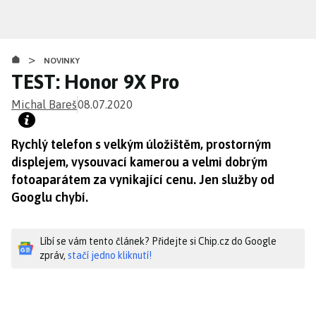
Přejít
k
hlavnímu
>
obsahu
NOVINKY
TEST: Honor 9X Pro
Michal Bareš
08.07.2020
Rychlý telefon s velkým úložištěm, prostorným
displejem, vysouvací kamerou a velmi dobrým
fotoaparátem za vynikající cenu. Jen služby od
Googlu chybí.
Líbí se vám tento článek? Přidejte si Chip.cz do Google
zpráv,
stačí jedno kliknutí!