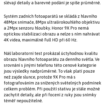
slévají detaily a barevné podání je spíše průměrné.
Systém zadních fotoaparátů se skládá z hlavního
48Mpx snímače, 8Mpx ultraširokouhlého objektivu
a 2Mpx senzoru hloubky. Honor 9X Pro nemá
optickou stabilizaci obrazu a nelze s ním nahrávat
4K videa, maximálně Full HD při 60 Hz.
Náš laboratorní test prokázal úctyhodnou kvalitu
obrazu hlavního fotoaparátu za denního světla. Ve
srovnání s jinými telefonu této cenové kategorie
jsou výsledky nadprůměrné. To však platí pouze
než zajde slunce, protože 9X Pro má s
fotografováním za snížených světelných podmínek
celkem problém. Při použití stativu je stále možné
zachytit detaily, ale při focení z ruky jsou snímky
téměř nepoužitelné.