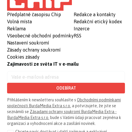
Předplatné časopisu Chip
Redakce a kontakty
Volná místa
Redakční etický kodex
Reklama
Inzerce
Všeobecné obchodní podmínky
RSS
Nastavení soukromí
Zásady ochrany soukromí
Cookies zásady
Zajímavosti ze světa IT v e-mailu
ODEBÍRAT
Přihlášením k newsletteru souhlasíte s
Obchodními podmínkami
společnosti BurdaMedia Extra s.r.o.
a potvrzujete, že jste se
seznámili se
Zásadami ochrany soukromí BurdaMedia Extra -
BurdaMedia Extra s.r.o.
bude s Vašimi údaji pracovat zejména k
organizaci a vyhodnocení akce a zasílání novinek.
Chcete navíc dostávat i další zajímavé a exkluzivní