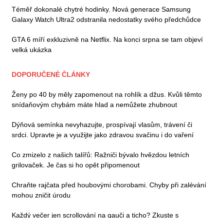
Téměř dokonalé chytré hodinky. Nová generace Samsung
Galaxy Watch Ultra2 odstranila nedostatky svého předchůdce
GTA 6 míří exkluzivně na Netflix. Na konci srpna se tam objeví
velká ukázka
DOPORUČENÉ ČLÁNKY
Ženy po 40 by měly zapomenout na rohlík a džus. Kvůli těmto
snídaňovým chybám máte hlad a nemůžete zhubnout
Dýňová semínka nevyhazujte, prospívají vlasům, trávení či
srdci. Upravte je a využijte jako zdravou svačinu i do vaření
Co zmizelo z našich talířů: Ražniči bývalo hvězdou letních
grilovaček. Je čas si ho opět připomenout
Chraňte rajčata před houbovými chorobami. Chyby při zalévání
mohou zničit úrodu
Každý večer jen scrollování na gauči a ticho? Zkuste s