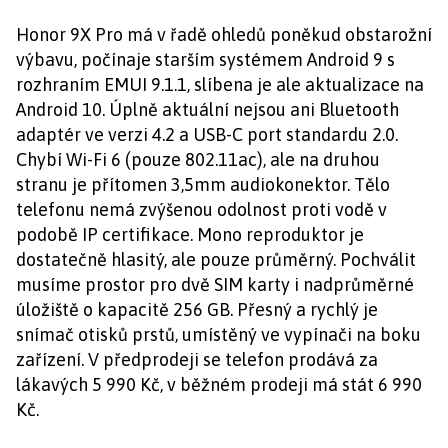
Honor 9X Pro má v řadě ohledů poněkud obstarožní
výbavu, počínaje starším systémem Android 9 s
rozhraním EMUI 9.1.1, slíbena je ale aktualizace na
Android 10. Úplně aktuální nejsou ani Bluetooth
adaptér ve verzi 4.2 a USB-C port standardu 2.0.
Chybí Wi-Fi 6 (pouze 802.11ac), ale na druhou
stranu je přítomen 3,5mm audiokonektor. Tělo
telefonu nemá zvýšenou odolnost proti vodě v
podobě IP certifikace. Mono reproduktor je
dostatečně hlasitý, ale pouze průměrný. Pochválit
musíme prostor pro dvě SIM karty i nadprůměrné
úložiště o kapacitě 256 GB. Přesný a rychlý je
snímač otisků prstů, umístěný ve vypínači na boku
zařízení. V předprodeji se telefon prodává za
lákavých 5 990 Kč, v běžném prodeji má stát 6 990
Kč.