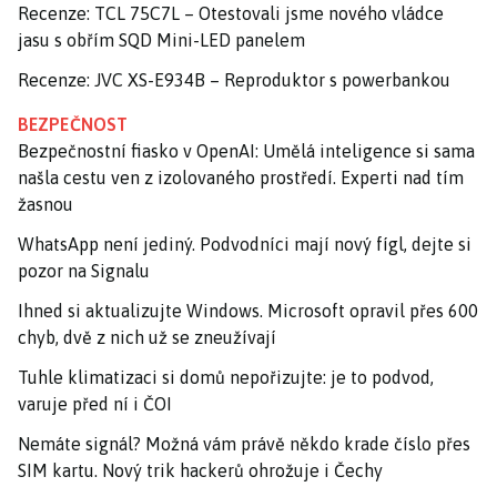
Recenze: TCL 75C7L – Otestovali jsme nového vládce
jasu s obřím SQD Mini-LED panelem
Recenze: JVC XS-E934B – Reproduktor s powerbankou
BEZPEČNOST
Bezpečnostní fiasko v OpenAI: Umělá inteligence si sama
našla cestu ven z izolovaného prostředí. Experti nad tím
žasnou
WhatsApp není jediný. Podvodníci mají nový fígl, dejte si
pozor na Signalu
Ihned si aktualizujte Windows. Microsoft opravil přes 600
chyb, dvě z nich už se zneužívají
Tuhle klimatizaci si domů nepořizujte: je to podvod,
varuje před ní i ČOI
Nemáte signál? Možná vám právě někdo krade číslo přes
SIM kartu. Nový trik hackerů ohrožuje i Čechy