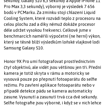
sekundy, Galaxy S10 6,3 sekundy a Apple iPhone 11
Pro Max 3,3 sekundy), výborný je výsledek 7 656
bodů v PCMarku. Za zmínku stojí chlazení Liquid
Cooling System, které rozvádí teplo z procesoru na
celou plochu zad a díky němuž dokáže procesor
déle udržet vysokou frekvenci. Celkově jsme v
benchmarcích naměřili výpočetní (ne herní) výkon,
který se těsně blíží výsledkům loňské vlajkové lodi
Samsung Galaxy S10.
Honor 9X Pro umí fotografovat prostřednictvím
čtyř objektivů, ale vidět jsou většinou jen tři. Přední
kamera je totiž skryta v rámu a motoricky se
vysouvá pouze po přepnutí fotoaparátu do selfie
režimu. Po zavření aplikace fotoaparátu nebo v
případě detekce pádu se kamera automaticky
zasune. Vysunutí a zasunutí trvá cca dvě sekundy.
Selfie fotografie jsou výborné, i když se v nich lehce