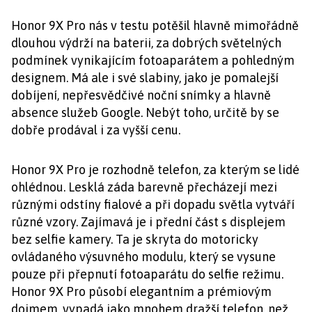
Honor 9X Pro nás v testu potěšil hlavně mimořádně
dlouhou výdrží na baterii, za dobrých světelných
podmínek vynikajícím fotoaparátem a pohledným
designem. Má ale i své slabiny, jako je pomalejší
dobíjení, nepřesvědčivé noční snímky a hlavně
absence služeb Google. Nebýt toho, určitě by se
dobře prodával i za vyšší cenu.
Honor 9X Pro je rozhodně telefon, za kterým se lidé
ohlédnou. Lesklá záda barevně přecházejí mezi
různými odstíny fialové a při dopadu světla vytváří
různé vzory. Zajímavá je i přední část s displejem
bez selfie kamery. Ta je skryta do motoricky
ovládaného výsuvného modulu, který se vysune
pouze při přepnutí fotoaparátu do selfie režimu.
Honor 9X Pro působí elegantním a prémiovým
dojmem, vypadá jako mnohem dražší telefon, než