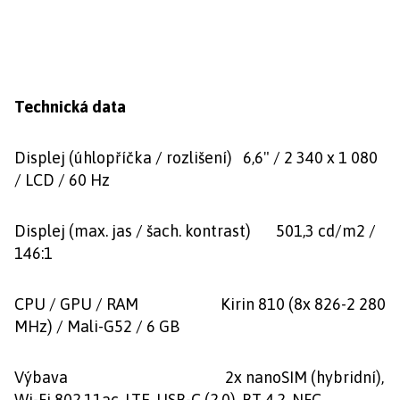
Technická data
Displej (úhlopříčka / rozlišení) 6,6" / 2 340 x 1 080
/ LCD / 60 Hz
Displej (max. jas / šach. kontrast) 501,3 cd/m2 /
146:1
CPU / GPU / RAM Kirin 810 (8x 826-2 280
MHz) / Mali-G52 / 6 GB
Výbava 2x nanoSIM (hybridní),
Wi-Fi 802.11ac, LTE, USB-C (2.0), BT 4.2, NFC,