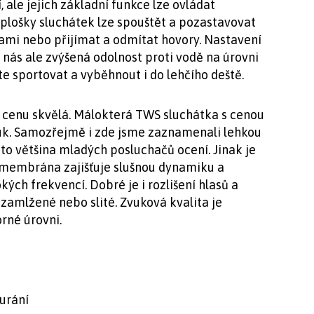
 ale jejich základní funkce lze ovládat
plošky sluchátek lze spouštět a pozastavovat
ami nebo přijímat a odmítat hovory. Nastavení
 nás ale zvýšená odolnost proti vodě na úrovni
te sportovat a vyběhnout i do lehčího deště.
a cenu skvělá. Málokterá TWS sluchátka s cenou
vuk. Samozřejmě i zde jsme zaznamenali lehkou
to většina mladých posluchačů ocení. Jinak je
 membrána zajišťuje slušnou dynamiku a
kých frekvencí. Dobré je i rozlišení hlasů a
 zamlžené nebo slité. Zvuková kvalita je
rné úrovni.
aurání