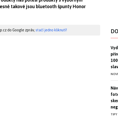
sně takové jsou bluetooth špunty Honor
hip.cz do Google zpráv,
stačí jedno kliknutí!
DO
Vydě
Vydě
pří
100
sla
NOV
Náv
Náv
fot
ske
neg
TIPY