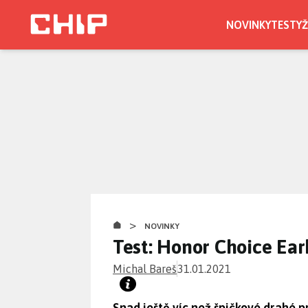
Přejít
k
NOVINKY
TESTY
Ž
hlavnímu
obsahu
>
NOVINKY
Test: Honor Choice Ea
Michal Bareš
31.01.2021
Snad ještě víc než špičkové drahé 