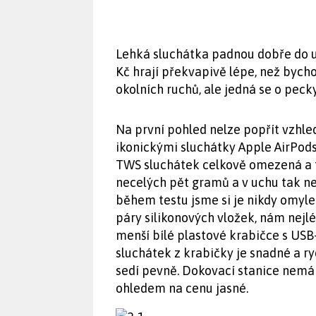
Lehká sluchátka padnou dobře do uc
Kč hrají překvapivě lépe, než bycho
okolních ruchů, ale jedná se o peck
Na první pohled nelze popřít vzh
ikonickými sluchátky Apple AirPods 
TWS sluchátek celkově omezená a t
necelých pět gramů a v uchu tak ne
během testu jsme si je nikdy omylem
páry silikonových vložek, nám nejlép
menší bílé plastové krabičce s US
sluchátek z krabičky je snadné a ry
sedí pevně. Dokovací stanice nemá 
ohledem na cenu jasné.