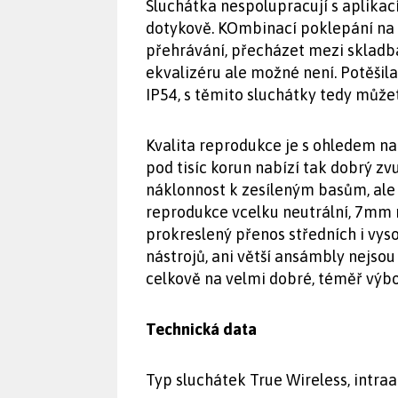
Sluchátka nespolupracují s aplikací,
dotykově. KOmbinací poklepání na 
přehrávání, přecházet mezi skladb
ekvalizéru ale možné není. Potěšila
IP54, s těmito sluchátky tedy může
Kvalita reprodukce je s ohledem n
pod tisíc korun nabízí tak dobrý z
náklonnost k zesíleným basům, ale 
reprodukce vcelku neutrální, 7mm
prokreslený přenos středních i vyso
nástrojů, ani větší ansámbly nejsou
celkově na velmi dobré, téměř výbo
Technická data
Typ sluchátek True Wireless, intra