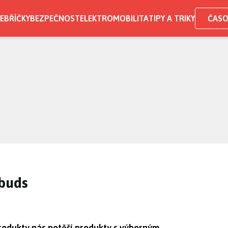
EBŘÍČKY
BEZPEČNOST
ELEKTROMOBILITA
TIPY A TRIKY
ČASO
rbuds
produkty nás potěší produkty s výborným