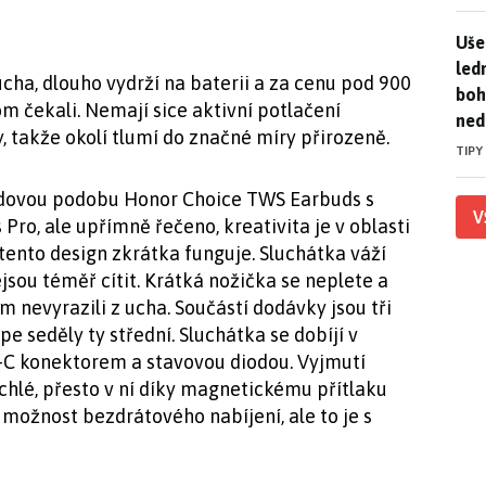
Uše
Uše
led
ha, dlouho vydrží na baterii a za cenu pod 900
boh
m čekali. Nemají sice aktivní potlačení
ned
y, takže okolí tlumí do značné míry přirozeně.
TIPY
ledovou podobu Honor Choice TWS Earbuds s
V
Pro, ale upřímně řečeno, kreativita je v oblasti
ento design zkrátka funguje. Sluchátka váží
jsou téměř cítit. Krátká nožička se neplete a
 nevyrazili z ucha. Součástí dodávky jsou tři
e seděly ty střední. Sluchátka se dobíjí v
B-C konektorem a stavovou diodou. Vyjmutí
chlé, přesto v ní díky magnetickému přítlaku
možnost bezdrátového nabíjení, ale to je s