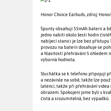
Honor Choice Earbuds, zdroj: Honor
Špunty obsahují 55mAh baterii a 
jedno nabití okolo šesti hodin čist
nabíjecí stanici je lze bez přístupu
provozu na baterii dosahuje se pohy
a hlasitosti přehrávání S ohledem 
výborná hodnota.
Sluchátka se k telefonu připojují p
a nezávisle na sobě, takže lze použ
latenci, takže při přehrávání vide
obrazem. Spokojeni jsme byli s kv
čistá a srozumitelná, bez výpadků.