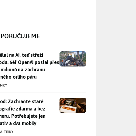
PORUČUJEME
lal na AI, teď střeží přírodu. Šéf OpenAI poslal přes 100 mili
lal na AI, teď střeží
rodu. Šéf OpenAI poslal přes
 milionů na záchranu
vného orlího páru
INKY
od: Zachraňte staré fotografie zdarma a bez skeneru. Potřebuje
od: Zachraňte staré
ografie zdarma a bez
neru. Potřebujete jen
ativ a dva mobily
 A TRIKY