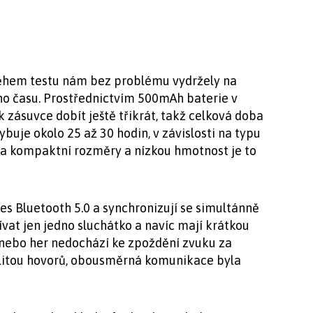
během testu nám bez problému vydržely na
ého času. Prostřednictvím 500mAh baterie v
 k zásuvce dobít ještě třikrát, takž celková doba
buje okolo 25 až 30 hodin, v závislosti na typu
na kompaktní rozměry a nízkou hmotnost je to
řes Bluetooth 5.0 a synchronizují se simultánně
ívat jen jedno sluchátko a navíc mají krátkou
a nebo her nedochází ke zpoždění zvuku za
alitou hovorů, obousměrná komunikace byla