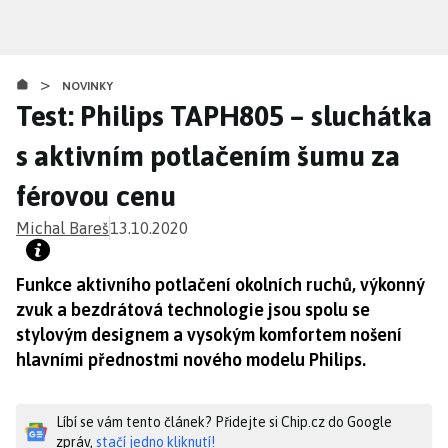
Přejít
k
hlavnímu
>
obsahu
NOVINKY
Test: Philips TAPH805 – sluchátka
s aktivním potlačením šumu za
férovou cenu
Michal Bareš
13.10.2020
Funkce aktivního potlačení okolních ruchů, výkonný
zvuk a bezdrátová technologie jsou spolu se
stylovým designem a vysokým komfortem nošení
hlavními přednostmi nového modelu Philips.
Líbí se vám tento článek? Přidejte si Chip.cz do Google
zpráv,
stačí jedno kliknutí!