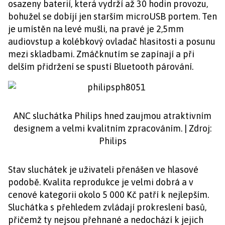
osazeny baterií, která vydrží až 30 hodin provozu,
bohužel se dobíjí jen starším microUSB portem. Ten
je umístěn na levé mušli, na pravé je 2,5mm
audiovstup a kolébkový ovladač hlasitosti a posunu
mezi skladbami. Zmáčknutím se zapínají a při
delším přidržení se spustí Bluetooth párování.
ANC sluchátka Philips hned zaujmou atraktivním
designem a velmi kvalitním zpracováním. | Zdroj:
Philips
Stav sluchátek je uživateli přenášen ve hlasové
podobě. Kvalita reprodukce je velmi dobrá a v
cenové kategorii okolo 5 000 Kč patří k nejlepším.
Sluchátka s přehledem zvládají prokreslení basů,
přičemž ty nejsou přehnané a nedochází k jejich