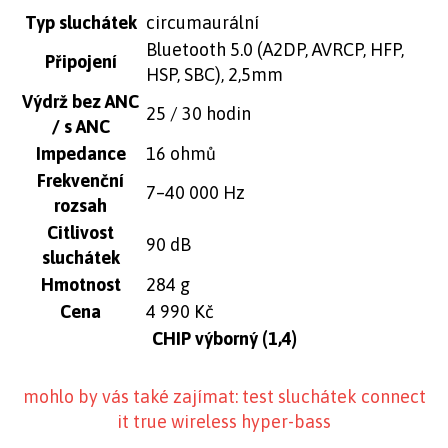
Typ sluchátek
circumaurální
Bluetooth 5.0 (A2DP, AVRCP, HFP,
Připojení
HSP, SBC), 2,5mm
Výdrž bez ANC
25 / 30 hodin
/ s ANC
Impedance
16 ohmů
Frekvenční
7–40 000 Hz
rozsah
Citlivost
90 dB
sluchátek
Hmotnost
284 g
Cena
4 990 Kč
CHIP výborný (1,4)
mohlo by vás také zajímat: test sluchátek connect
it true wireless hyper-bass