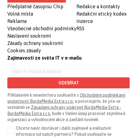
Předplatné časopisu Chip
Redakce a kontakty
Volná místa
Redakční etický kodex
Reklama
Inzerce
Všeobecné obchodní podmínky
RSS
Nastavení soukromí
Zásady ochrany soukromí
Cookies zásady
Zajímavosti ze světa IT v e-mailu
ODEBÍRAT
Přihlášením k newsletteru souhlasíte s
Obchodními podmínkami
společnosti BurdaMedia Extra s.r.o.
a potvrzujete, že jste se
seznámili se
Zásadami ochrany soukromí BurdaMedia Extra -
BurdaMedia Extra s.r.o.
bude s Vašimi údaji pracovat zejména k
organizaci a vyhodnocení akce a zasílání novinek.
Chcete navíc dostávat i další zajímavé a exkluzivní
informace od našich partnerů? Pokud souhlasíte se