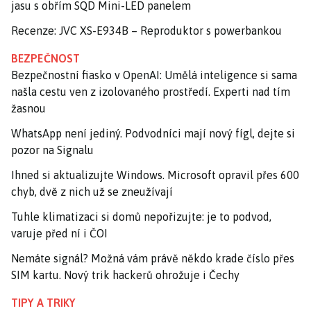
jasu s obřím SQD Mini-LED panelem
Recenze: JVC XS-E934B – Reproduktor s powerbankou
BEZPEČNOST
Bezpečnostní fiasko v OpenAI: Umělá inteligence si sama
našla cestu ven z izolovaného prostředí. Experti nad tím
žasnou
WhatsApp není jediný. Podvodníci mají nový fígl, dejte si
pozor na Signalu
Ihned si aktualizujte Windows. Microsoft opravil přes 600
chyb, dvě z nich už se zneužívají
Tuhle klimatizaci si domů nepořizujte: je to podvod,
varuje před ní i ČOI
Nemáte signál? Možná vám právě někdo krade číslo přes
SIM kartu. Nový trik hackerů ohrožuje i Čechy
TIPY A TRIKY