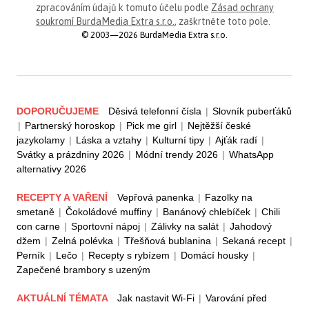
zpracováním údajů k tomuto účelu podle
Zásad ochrany
soukromí BurdaMedia Extra s.r.o.
, zaškrtněte toto pole.
© 2003—2026 BurdaMedia Extra s.r.o.
DOPORUČUJEME
Děsivá telefonní čísla
|
Slovník puberťáků
|
Partnerský horoskop
|
Pick me girl
|
Nejtěžší české
jazykolamy
|
Láska a vztahy
|
Kulturní tipy
|
Ajťák radí
|
Svátky a prázdniny 2026
|
Módní trendy 2026
|
WhatsApp
alternativy 2026
RECEPTY A VAŘENÍ
Vepřová panenka
|
Fazolky na
smetaně
|
Čokoládové muffiny
|
Banánový chlebíček
|
Chili
con carne
|
Sportovní nápoj
|
Zálivky na salát
|
Jahodový
džem
|
Zelná polévka
|
Třešňová bublanina
|
Sekaná recept
|
Perník
|
Lečo
|
Recepty s rybízem
|
Domácí housky
|
Zapečené brambory s uzeným
AKTUÁLNÍ TÉMATA
Jak nastavit Wi-Fi
|
Varování před