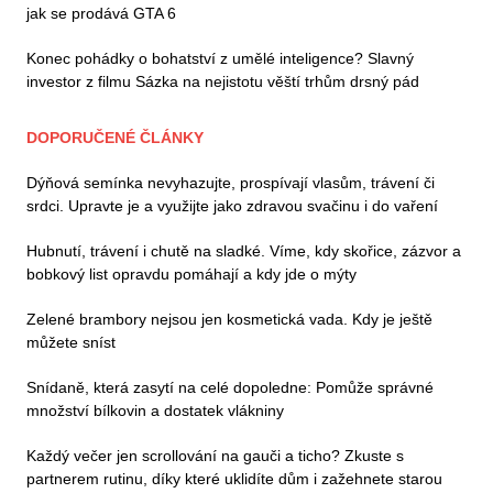
jak se prodává GTA 6
Konec pohádky o bohatství z umělé inteligence? Slavný
investor z filmu Sázka na nejistotu věští trhům drsný pád
DOPORUČENÉ ČLÁNKY
Dýňová semínka nevyhazujte, prospívají vlasům, trávení či
srdci. Upravte je a využijte jako zdravou svačinu i do vaření
Hubnutí, trávení i chutě na sladké. Víme, kdy skořice, zázvor a
bobkový list opravdu pomáhají a kdy jde o mýty
Zelené brambory nejsou jen kosmetická vada. Kdy je ještě
můžete sníst
Snídaně, která zasytí na celé dopoledne: Pomůže správné
množství bílkovin a dostatek vlákniny
Každý večer jen scrollování na gauči a ticho? Zkuste s
partnerem rutinu, díky které uklidíte dům i zažehnete starou