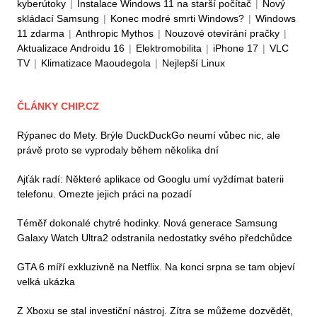
kyberútoky
|
Instalace Windows 11 na starší počítač
|
Nový
skládací Samsung
|
Konec modré smrti Windows?
|
Windows
11 zdarma
|
Anthropic Mythos
|
Nouzové otevírání pračky
|
Aktualizace Androidu 16
|
Elektromobilita
|
iPhone 17
|
VLC
TV
|
Klimatizace Maoudegola
|
Nejlepší Linux
ČLÁNKY CHIP.CZ
Rýpanec do Mety. Brýle DuckDuckGo neumí vůbec nic, ale
právě proto se vyprodaly během několika dní
Ajťák radí: Některé aplikace od Googlu umí vyždímat baterii
telefonu. Omezte jejich práci na pozadí
Téměř dokonalé chytré hodinky. Nová generace Samsung
Galaxy Watch Ultra2 odstranila nedostatky svého předchůdce
GTA 6 míří exkluzivně na Netflix. Na konci srpna se tam objeví
velká ukázka
Z Xboxu se stal investiční nástroj. Zítra se můžeme dozvědět,