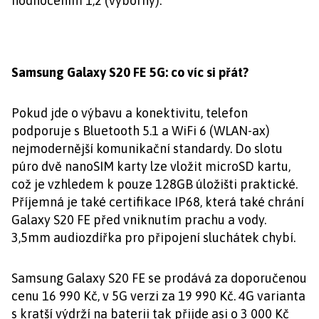
hodnocením 1,2 (výborný).
Samsung Galaxy S20 FE 5G: co víc si přát?
Pokud jde o výbavu a konektivitu, telefon
podporuje s Bluetooth 5.1 a WiFi 6 (WLAN-ax)
nejmodernější komunikační standardy. Do slotu
púro dvě nanoSIM karty lze vložit microSD kartu,
což je vzhledem k pouze 128GB úložišti praktické.
Příjemná je také certifikace IP68, která také chrání
Galaxy S20 FE před vniknutím prachu a vody.
3,5mm audiozdířka pro připojení sluchátek chybí.
Samsung Galaxy S20 FE se prodává za doporučenou
cenu 16 990 Kč, v 5G verzi za 19 990 Kč. 4G varianta
s kratší výdrží na baterii tak přijde asi o 3 000 Kč