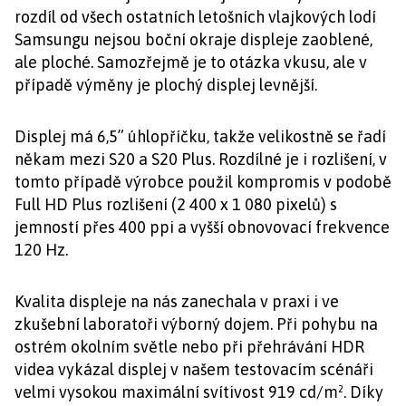
rozdíl od všech ostatních letošních vlajkových lodí
Samsungu nejsou boční okraje displeje zaoblené,
ale ploché. Samozřejmě je to otázka vkusu, ale v
případě výměny je plochý displej levnější.
Displej má 6,5” úhlopříčku, takže velikostně se řadí
někam mezi S20 a S20 Plus. Rozdílné je i rozlišení, v
tomto případě výrobce použil kompromis v podobě
Full HD Plus rozlišení (2 400 x 1 080 pixelů) s
jemností přes 400 ppi a vyšší obnovovací frekvence
120 Hz.
Kvalita displeje na nás zanechala v praxi i ve
zkušební laboratoři výborný dojem. Při pohybu na
ostrém okolním světle nebo při přehrávání HDR
videa vykázal displej v našem testovacím scénáři
velmi vysokou maximální svítivost 919 cd/m². Díky