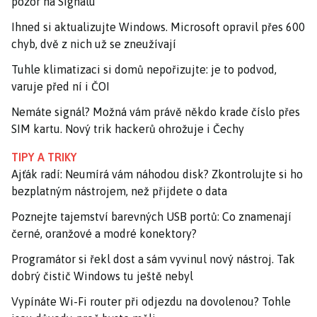
pozor na Signalu
Ihned si aktualizujte Windows. Microsoft opravil přes 600
chyb, dvě z nich už se zneužívají
Tuhle klimatizaci si domů nepořizujte: je to podvod,
varuje před ní i ČOI
Nemáte signál? Možná vám právě někdo krade číslo přes
SIM kartu. Nový trik hackerů ohrožuje i Čechy
TIPY A TRIKY
Ajťák radí: Neumírá vám náhodou disk? Zkontrolujte si ho
bezplatným nástrojem, než přijdete o data
Poznejte tajemství barevných USB portů: Co znamenají
černé, oranžové a modré konektory?
Programátor si řekl dost a sám vyvinul nový nástroj. Tak
dobrý čistič Windows tu ještě nebyl
Vypínáte Wi-Fi router při odjezdu na dovolenou? Tohle