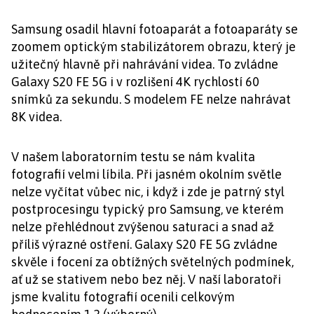
Samsung osadil hlavní fotoaparát a fotoaparáty se
zoomem optickým stabilizátorem obrazu, který je
užitečný hlavně při nahrávání videa. To zvládne
Galaxy S20 FE 5G i v rozlišení 4K rychlostí 60
snímků za sekundu. S modelem FE nelze nahrávat
8K videa.
V našem laboratorním testu se nám kvalita
fotografií velmi líbila. Při jasném okolním světle
nelze vyčítat vůbec nic, i když i zde je patrný styl
postprocesingu typický pro Samsung, ve kterém
nelze přehlédnout zvýšenou saturaci a snad až
příliš výrazné ostření. Galaxy S20 FE 5G zvládne
skvěle i focení za obtížných světelných podmínek,
ať už se stativem nebo bez něj. V naší laboratoři
jsme kvalitu fotografií ocenili celkovým