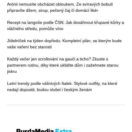
Arónii nemusíte obcházet obloukem. Ze svíravých bobulí
připravíte džem, sirup, pečený čaj či domácí likér
Recept na langoše podle ČSN: Jak dosáhnout křupavé kůrky a
vláčného středu, pomůže víno
Jídelníček na týden dopředu: Kompletní plán, se kterým bude
vaše vaření bez starostí
Každý večer jen scrollování na gauči a ticho? Zkuste s
partnerem rutinu, díky které uklidíte dům i zažehnete starou
jiskru
Letní trendy podle vášnivých Italek. Stylové outfity, na které
nedají dopustit, budou slušet i českým ženám