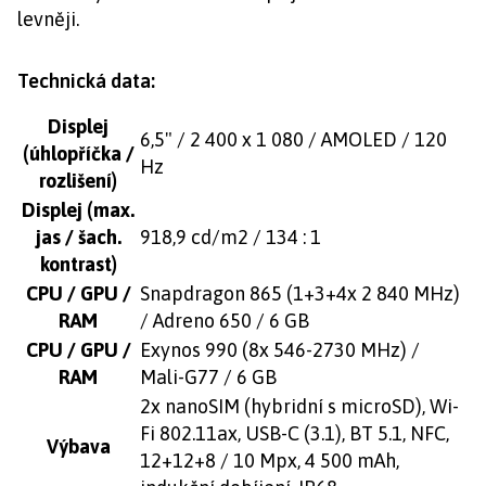
levněji.
Technická data:
Displej
6,5" / 2 400 x 1 080 / AMOLED / 120
(úhlopříčka /
Hz
rozlišení)
Displej (max.
jas / šach.
918,9 cd/m2 / 134 : 1
kontrast)
CPU / GPU /
Snapdragon 865 (1+3+4x 2 840 MHz)
RAM
/ Adreno 650 / 6 GB
CPU / GPU /
Exynos 990 (8x 546-2730 MHz) /
RAM
Mali-G77 / 6 GB
2x nanoSIM (hybridní s microSD), Wi-
Fi 802.11ax, USB-C (3.1), BT 5.1, NFC,
Výbava
12+12+8 / 10 Mpx, 4 500 mAh,