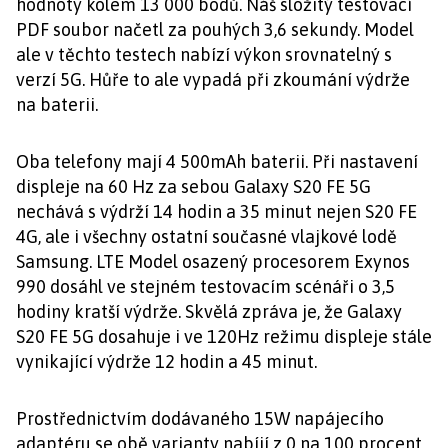
hodnoty kolem 13 000 bodů. Náš složitý testovací
PDF soubor načetl za pouhých 3,6 sekundy. Model
ale v těchto testech nabízí výkon srovnatelný s
verzí 5G. Hůře to ale vypadá při zkoumání výdrže
na baterii.
Oba telefony mají 4 500mAh baterii. Při nastavení
displeje na 60 Hz za sebou Galaxy S20 FE 5G
nechává s výdrží 14 hodin a 35 minut nejen S20 FE
4G, ale i všechny ostatní současné vlajkové lodě
Samsung. LTE Model osazený procesorem Exynos
990 dosáhl ve stejném testovacím scénáři o 3,5
hodiny kratší výdrže. Skvělá zpráva je, že Galaxy
S20 FE 5G dosahuje i ve 120Hz režimu displeje stále
vynikající výdrže 12 hodin a 45 minut.
Prostřednictvím dodávaného 15W napájecího
adaptéru se obě varianty nabíjí z 0 na 100 procent