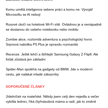
Komu umělá inteligence sebere práci a komu ne: Vývojář
Microsoftu se AI nebojí
Rusové útočí na hotelové Wi-Fi sítě. Ovládnou je a nenápadně
se dostanou do vašeho notebooku nebo mobilu
Zombie akce, roztomilá adventura a psychologický horor.
Srpnová nabídka PS Plus je opravdu rozmanitá
Recenze: Ještě lehčí a štíhlejší Samsung Galaxy Z Flip8. Ale
foťák zůstává jen základní
Spider-Man spoléhá na gadgety od BMW. Jde o moderní
cestu, jak nalákat mladé zákazníky
DOPORUČENÉ ČLÁNKY
Jídelníček na mateřské: Někdy jsem celý den nejedla a večer
vybílila lednici, říká čtyřnásobná máma a radí, jak to změnit