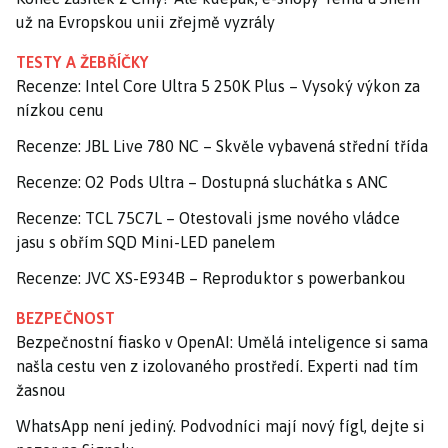
už na Evropskou unii zřejmě vyzrály
TESTY A ŽEBŘÍČKY
Recenze: Intel Core Ultra 5 250K Plus – Vysoký výkon za
nízkou cenu
Recenze: JBL Live 780 NC – Skvěle vybavená střední třída
Recenze: O2 Pods Ultra – Dostupná sluchátka s ANC
Recenze: TCL 75C7L – Otestovali jsme nového vládce
jasu s obřím SQD Mini-LED panelem
Recenze: JVC XS-E934B – Reproduktor s powerbankou
BEZPEČNOST
Bezpečnostní fiasko v OpenAI: Umělá inteligence si sama
našla cestu ven z izolovaného prostředí. Experti nad tím
žasnou
WhatsApp není jediný. Podvodníci mají nový fígl, dejte si