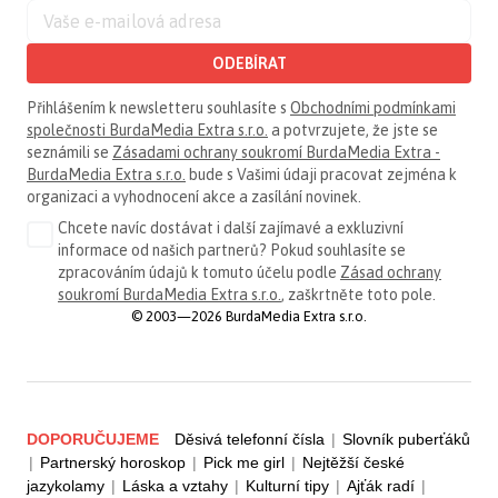
ODEBÍRAT
Přihlášením k newsletteru souhlasíte s
Obchodními podmínkami
společnosti BurdaMedia Extra s.r.o.
a potvrzujete, že jste se
seznámili se
Zásadami ochrany soukromí BurdaMedia Extra -
BurdaMedia Extra s.r.o.
bude s Vašimi údaji pracovat zejména k
organizaci a vyhodnocení akce a zasílání novinek.
Chcete navíc dostávat i další zajímavé a exkluzivní
informace od našich partnerů? Pokud souhlasíte se
zpracováním údajů k tomuto účelu podle
Zásad ochrany
soukromí BurdaMedia Extra s.r.o.
, zaškrtněte toto pole.
© 2003—2026 BurdaMedia Extra s.r.o.
DOPORUČUJEME
Děsivá telefonní čísla
|
Slovník puberťáků
|
Partnerský horoskop
|
Pick me girl
|
Nejtěžší české
jazykolamy
|
Láska a vztahy
|
Kulturní tipy
|
Ajťák radí
|