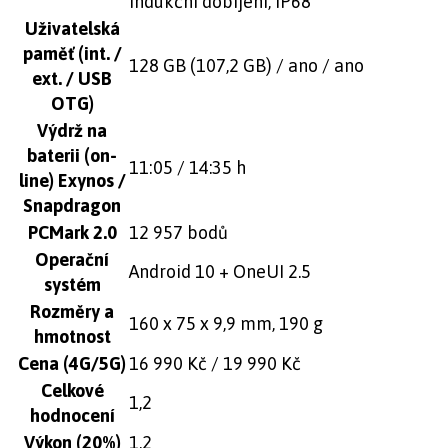
indukční dobíjení, IP68
Uživatelská
paměť (int. /
128 GB (107,2 GB) / ano / ano
ext. / USB
OTG)
Výdrž na
baterii (on-
11:05 / 14:35 h
line) Exynos /
Snapdragon
PCMark 2.0
12 957 bodů
Operační
Android 10 + OneUI 2.5
systém
Rozměry a
160 x 75 x 9,9 mm, 190 g
hmotnost
Cena (4G/5G)
16 990 Kč / 19 990 Kč
Celkové
1,2
hodnocení
Výkon (20%)
1,2