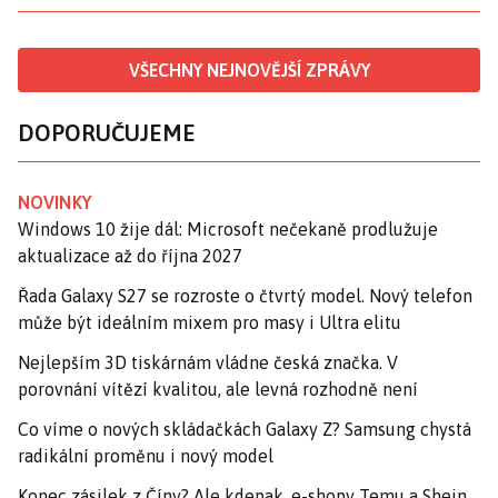
VŠECHNY NEJNOVĚJŠÍ ZPRÁVY
DOPORUČUJEME
NOVINKY
Windows 10 žije dál: Microsoft nečekaně prodlužuje
aktualizace až do října 2027
Řada Galaxy S27 se rozroste o čtvrtý model. Nový telefon
může být ideálním mixem pro masy i Ultra elitu
Nejlepším 3D tiskárnám vládne česká značka. V
porovnání vítězí kvalitou, ale levná rozhodně není
Co víme o nových skládačkách Galaxy Z? Samsung chystá
radikální proměnu i nový model
Konec zásilek z Číny? Ale kdepak, e-shopy Temu a Shein