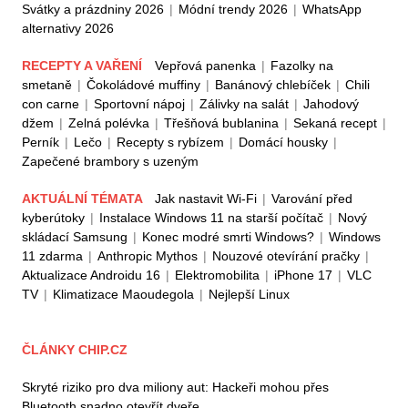
Svátky a prázdniny 2026
|
Módní trendy 2026
|
WhatsApp
alternativy 2026
RECEPTY A VAŘENÍ
Vepřová panenka
|
Fazolky na
smetaně
|
Čokoládové muffiny
|
Banánový chlebíček
|
Chili
con carne
|
Sportovní nápoj
|
Zálivky na salát
|
Jahodový
džem
|
Zelná polévka
|
Třešňová bublanina
|
Sekaná recept
|
Perník
|
Lečo
|
Recepty s rybízem
|
Domácí housky
|
Zapečené brambory s uzeným
AKTUÁLNÍ TÉMATA
Jak nastavit Wi-Fi
|
Varování před
kyberútoky
|
Instalace Windows 11 na starší počítač
|
Nový
skládací Samsung
|
Konec modré smrti Windows?
|
Windows
11 zdarma
|
Anthropic Mythos
|
Nouzové otevírání pračky
|
Aktualizace Androidu 16
|
Elektromobilita
|
iPhone 17
|
VLC
TV
|
Klimatizace Maoudegola
|
Nejlepší Linux
ČLÁNKY CHIP.CZ
Skryté riziko pro dva miliony aut: Hackeři mohou přes
Bluetooth snadno otevřít dveře