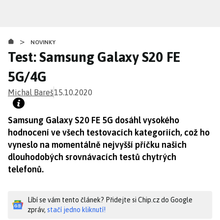
Přejít
k
hlavnímu
>
obsahu
NOVINKY
Test: Samsung Galaxy S20 FE
5G/4G
Michal Bareš
15.10.2020
Samsung Galaxy S20 FE 5G dosáhl vysokého
hodnocení ve všech testovacích kategoriích, což ho
vyneslo na momentálně nejvyšší příčku našich
dlouhodobých srovnávacích testů chytrých
telefonů.
Líbí se vám tento článek? Přidejte si Chip.cz do Google
zpráv,
stačí jedno kliknutí!