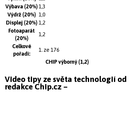
Výbava (20%)
1,3
Výdrž (20%)
1,0
Displej (20%)
1,2
Fotoaparát
1,2
(20%)
Celkové
1. ze 176
pořadí:
CHIP výborný (1,2)
Video tipy ze světa technologií od
redakce Chip.cz –