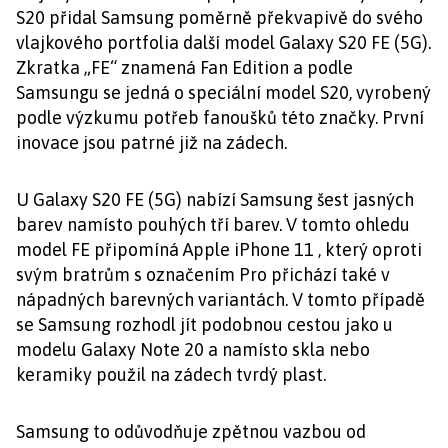
S20 přidal Samsung poměrně překvapivě do svého
vlajkového portfolia další model Galaxy S20 FE (5G).
Zkratka „FE“ znamená Fan Edition a podle
Samsungu se jedná o speciální model S20, vyrobený
podle výzkumu potřeb fanoušků této značky. První
inovace jsou patrné již na zádech.
U Galaxy S20 FE (5G) nabízí Samsung šest jasných
barev namísto pouhých tří barev. V tomto ohledu
model FE připomíná Apple iPhone 11 , který oproti
svým bratrům s označením Pro přichází také v
nápadných barevných variantách. V tomto případě
se Samsung rozhodl jít podobnou cestou jako u
modelu Galaxy Note 20 a namísto skla nebo
keramiky použil na zádech tvrdý plast.
Samsung to odůvodňuje zpětnou vazbou od