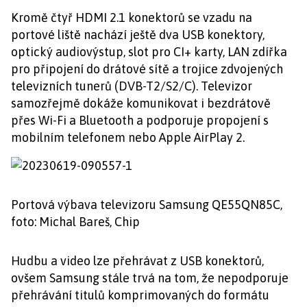
Kromě čtyř HDMI 2.1 konektorů se vzadu na
portové liště nachází ještě dva USB konektory,
optický audiovýstup, slot pro CI+ karty, LAN zdířka
pro připojení do drátové sítě a trojice zdvojených
televizních tunerů (DVB-T2/S2/C). Televizor
samozřejmě dokáže komunikovat i bezdrátově
přes Wi-Fi a Bluetooth a podporuje propojení s
mobilním telefonem nebo Apple AirPlay 2.
Portová výbava televizoru Samsung QE55QN85C,
foto: Michal Bareš, Chip
Hudbu a video lze přehrávat z USB konektorů,
ovšem Samsung stále trvá na tom, že nepodporuje
přehrávání titulů komprimovaných do formátu