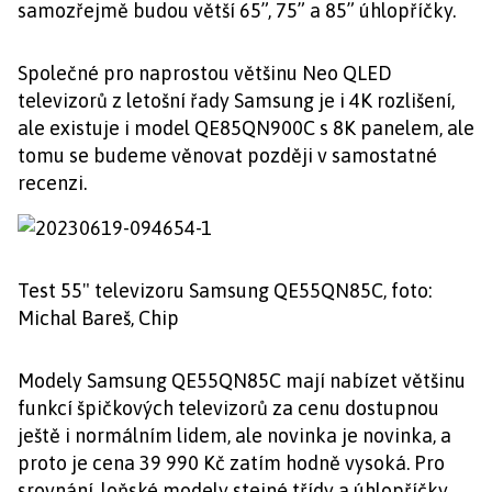
samozřejmě budou větší 65”, 75” a 85” úhlopříčky.
Společné pro naprostou většinu Neo QLED
televizorů z letošní řady Samsung je i 4K rozlišení,
ale existuje i model QE85QN900C s 8K panelem, ale
tomu se budeme věnovat později v samostatné
recenzi.
Test 55" televizoru Samsung QE55QN85C, foto:
Michal Bareš, Chip
Modely Samsung QE55QN85C mají nabízet většinu
funkcí špičkových televizorů za cenu dostupnou
ještě i normálním lidem, ale novinka je novinka, a
proto je cena 39 990 Kč zatím hodně vysoká. Pro
srovnání, loňské modely stejné třídy a úhlopříčky