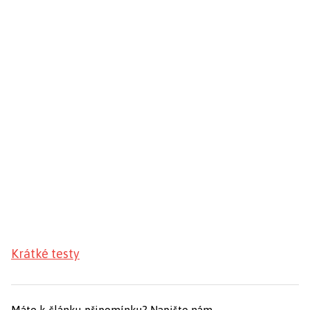
Krátké testy
Máte k článku připomínku?
Napište nám