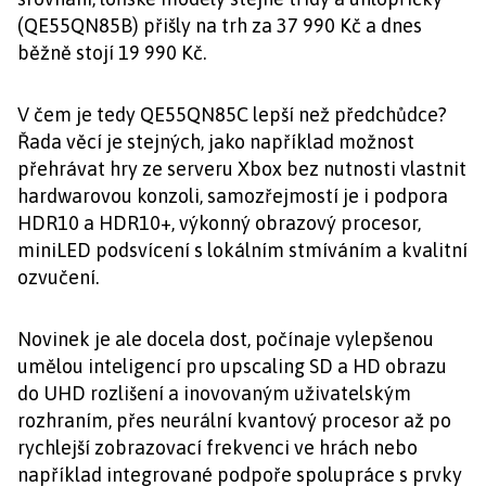
(QE55QN85B) přišly na trh za 37 990 Kč a dnes
běžně stojí 19 990 Kč.
V čem je tedy QE55QN85C lepší než předchůdce?
Řada věcí je stejných, jako například možnost
přehrávat hry ze serveru Xbox bez nutnosti vlastnit
hardwarovou konzoli, samozřejmostí je i podpora
HDR10 a HDR10+, výkonný obrazový procesor,
miniLED podsvícení s lokálním stmíváním a kvalitní
ozvučení.
Novinek je ale docela dost, počínaje vylepšenou
umělou inteligencí pro upscaling SD a HD obrazu
do UHD rozlišení a inovovaným uživatelským
rozhraním, přes neurální kvantový procesor až po
rychlejší zobrazovací frekvenci ve hrách nebo
například integrované podpoře spolupráce s prvky