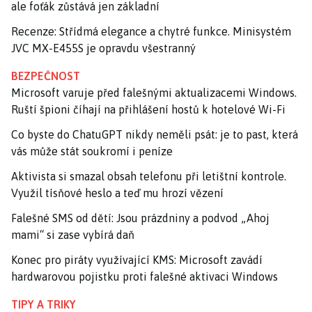
ale foťák zůstává jen základní
Recenze: Střídmá elegance a chytré funkce. Minisystém
JVC MX-E455S je opravdu všestranný
BEZPEČNOST
Microsoft varuje před falešnými aktualizacemi Windows.
Ruští špioni číhají na přihlášení hostů k hotelové Wi-Fi
Co byste do ChatuGPT nikdy neměli psát: je to past, která
vás může stát soukromí i peníze
Aktivista si smazal obsah telefonu při letištní kontrole.
Využil tísňové heslo a teď mu hrozí vězení
Falešné SMS od dětí: Jsou prázdniny a podvod „Ahoj
mami“ si zase vybírá daň
Konec pro piráty využívající KMS: Microsoft zavádí
hardwarovou pojistku proti falešné aktivaci Windows
TIPY A TRIKY