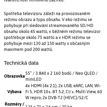
Spotřeba televizoru záleží na provozovaném
režimu obrazu a typu obsahu. V eko režimu se
pohybuje při sledování streamovaného SD/HD
obsahu okolo 45 wattů, v běžném režimu televizor
spotřebuje okolo 75 wattů a v HDR režimu se
pohybuje mezi 130 až 150 watty s občasným
maximem pod 200 wattů.
Technická data
55” / 3 840 x 2 160 bodů / Neo QLED /
Obrazovka
miniLED
4x HDMI (4x 2.1), 2x USB, eARC, LAN, Wi-
Výbava
Fi 5, HDR 10+, BT 5.2, CI/+, Multi View, 60
W repro, 2x DVB-T2 (HEVC)/S2/C
Rozměry /
123 x 71 x 2,6 cm / 20 kg