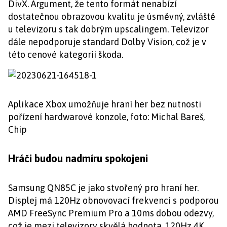
DivX. Argument, že tento formát nenabízí
dostatečnou obrazovou kvalitu je úsměvný, zvláště
u televizoru s tak dobrým upscalingem. Televizor
dále nepodporuje standard Dolby Vision, což je v
této cenové kategorii škoda.
Aplikace Xbox umožňuje hraní her bez nutnosti
pořízení hardwarové konzole, foto: Michal Bareš,
Chip
Hráči budou nadmíru spokojeni
Samsung QN85C je jako stvořený pro hraní her.
Displej má 120Hz obnovovací frekvenci s podporou
AMD FreeSync Premium Pro a 10ms dobou odezvy,
což je mezi televizory skvělá hodnota. 120Hz 4K