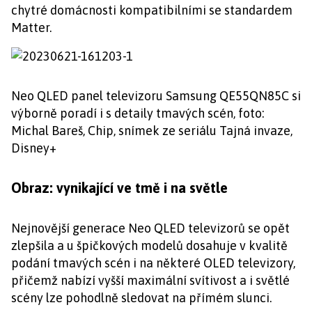
chytré domácnosti kompatibilními se standardem
Matter.
Neo QLED panel televizoru Samsung QE55QN85C si
výborně poradí i s detaily tmavých scén, foto:
Michal Bareš, Chip, snímek ze seriálu Tajná invaze,
Disney+
Obraz: vynikající ve tmě i na světle
Nejnovější generace Neo QLED televizorů se opět
zlepšila a u špičkových modelů dosahuje v kvalitě
podání tmavých scén i na některé OLED televizory,
přičemž nabízí vyšší maximální svítivost a i světlé
scény lze pohodlně sledovat na přímém slunci.