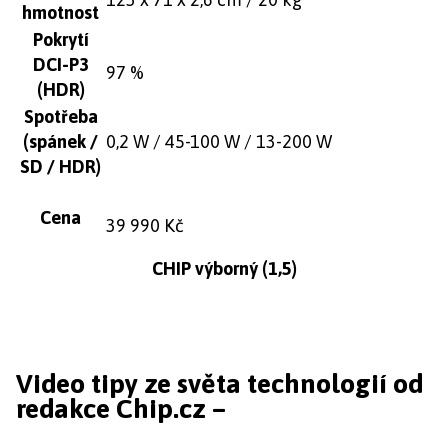
hmotnost
Pokrytí
DCI-P3
97 %
(HDR)
Spotřeba
(spánek /
0,2 W / 45-100 W / 13-200 W
SD / HDR)
Cena
39 990 Kč
CHIP výborný (1,5)
Video tipy ze světa technologií od
redakce Chip.cz –