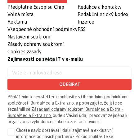
Předplatné časopisu Chip
Redakce a kontakty
Volná místa
Redakční etický kodex
Reklama
Inzerce
Všeobecné obchodní podmínky
RSS
Nastavení soukromí
Zásady ochrany soukromí
Cookies zásady
Zajímavosti ze světa IT v e-mailu
ODEBÍRAT
Přihlášením k newsletteru souhlasíte s
Obchodními podmínkami
společnosti BurdaMedia Extra s.r.o.
a potvrzujete, že jste se
seznámili se
Zásadami ochrany soukromí BurdaMedia Extra -
BurdaMedia Extra s.r.o.
bude s Vašimi údaji pracovat zejména k
organizaci a vyhodnocení akce a zasílání novinek.
Chcete navíc dostávat i další zajímavé a exkluzivní
informace od našich partnerů? Pokud souhlasíte se