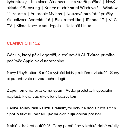
kyberútoky
|
Instalace Windows 11 na starší počítač
|
Nový
skládací Samsung
|
Konec modré smrti Windows?
|
Windows
11 zdarma
|
Anthropic Mythos
|
Nouzové otevírání pračky
|
Aktualizace Androidu 16
|
Elektromobilita
|
iPhone 17
|
VLC
TV
|
Klimatizace Maoudegola
|
Nejlepší Linux
ČLÁNKY CHIP.CZ
Génius, který pájel v garáži, a teď nevěří AI. Tvůrce prvního
počítače Apple slaví narozeniny
Nový PlayStation 6 může vyřešit letitý problém ovladačů. Sony
si patentovalo novou technologii
Zapomeňte na prášky na spaní. Vědci představili speciální
náplast, která vás ukolébá ultrazvukem
České soudy řeší kauzu s falešnými účty na sociálních sítích.
Spor o fakturu odhalil, jak se ovlivňuje online prostor
Náhlé zdražení o 400 %. Ceny pamětí se v krátké době vrátily