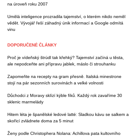
na úroveň roku 2007
Umělá inteligence prozradila tajemství, o kterém nikdo neměl
vědět. Vývojář řeší záhadný únik informací a Google odmítá
vinu
DOPORUČENÉ ČLÁNKY
Proč je vídeňský štrúdl tak křehký? Tajemství začíná u těsta,
ale nepodceňte ani přípravu jablek, máslo či strouhanku
Zapomeňte na recepty na gram přesně. Italská minestrone
stojí na pár sezonních surovinách a velké volnosti
Důchodci z Moravy sklízí kýble fíků. Každý rok zavaříme 30
sklenic marmelády
Hitem léta je španělské ledové latté: Sladkou kávu se salkem a
skořicí zvládnete doma za 5 minut
Ženy podle Christophera Nolana: Achillova pata kultovního