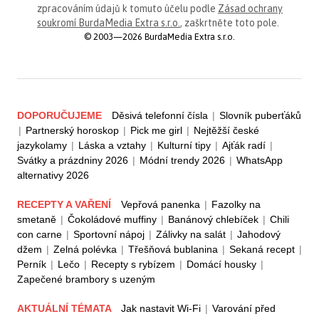
zpracováním údajů k tomuto účelu podle
Zásad ochrany
soukromí BurdaMedia Extra s.r.o.
, zaškrtněte toto pole.
© 2003—2026 BurdaMedia Extra s.r.o.
DOPORUČUJEME
Děsivá telefonní čísla
|
Slovník puberťáků
|
Partnerský horoskop
|
Pick me girl
|
Nejtěžší české
jazykolamy
|
Láska a vztahy
|
Kulturní tipy
|
Ajťák radí
|
Svátky a prázdniny 2026
|
Módní trendy 2026
|
WhatsApp
alternativy 2026
RECEPTY A VAŘENÍ
Vepřová panenka
|
Fazolky na
smetaně
|
Čokoládové muffiny
|
Banánový chlebíček
|
Chili
con carne
|
Sportovní nápoj
|
Zálivky na salát
|
Jahodový
džem
|
Zelná polévka
|
Třešňová bublanina
|
Sekaná recept
|
Perník
|
Lečo
|
Recepty s rybízem
|
Domácí housky
|
Zapečené brambory s uzeným
AKTUÁLNÍ TÉMATA
Jak nastavit Wi-Fi
|
Varování před