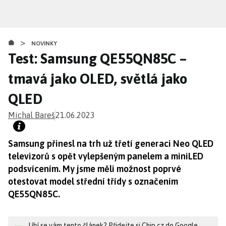
Přejít
k
hlavnímu
>
obsahu
NOVINKY
Test: Samsung QE55QN85C –
tmavá jako OLED, světlá jako
QLED
Michal Bareš
21.06.2023
Samsung přinesl na trh už třetí generaci Neo QLED
televizorů s opět vylepšeným panelem a miniLED
podsvícením. My jsme měli možnost poprvé
otestovat model střední třídy s označením
QE55QN85C.
Líbí se vám tento článek? Přidejte si Chip.cz do Google