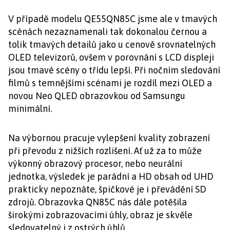
V případě modelu QE55QN85C jsme ale v tmavých
scénách nezaznamenali tak dokonalou černou a
tolik tmavých detailů jako u cenově srovnatelných
OLED televizorů, ovšem v porovnání s LCD displeji
jsou tmavé scény o třídu lepší. Při nočním sledování
filmů s temnějšími scénami je rozdíl mezi OLED a
novou Neo QLED obrazovkou od Samsungu
minimální.
Na výbornou pracuje vylepšení kvality zobrazení
při převodu z nižších rozlišení. Ať už za to může
výkonný obrazový procesor, nebo neurální
jednotka, výsledek je parádní a HD obsah od UHD
prakticky nepoznáte, špičkové je i převádění SD
zdrojů. Obrazovka QN85C nás dále potěšila
širokými zobrazovacími úhly, obraz je skvěle
sledovatelný i z ostrých úhlů.