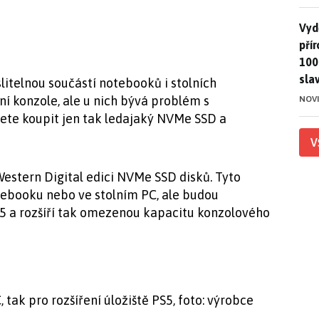
Vydě
Vydě
pří
100
sla
itelnou součástí notebooků i stolních
rní konzole, ale u nich bývá problém s
NOV
žete koupit jen tak ledajaký NVMe SSD a
V
Western Digital edici NVMe SSD disků. Tyto
tebooku nebo ve stolním PC, ale budou
n 5 a rozšíří tak omezenou kapacitu konzolového
 tak pro rozšíření úložiště PS5, foto: výrobce