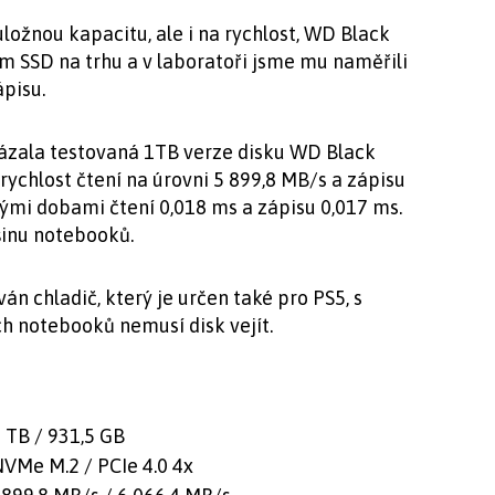
úložnou kapacitu, ale i na rychlost, WD Black
ím SSD na trhu a v laboratoři jsme mu naměřili
ápisu.
zala testovaná 1TB verze disku WD Black
chlost čtení na úrovni 5 899,8 MB/s a zápisu
ými dobami čtení 0,018 ms a zápisu 0,017 ms.
tšinu notebooků.
án chladič, který je určen také pro PS5, s
h notebooků nemusí disk vejít.
 TB / 931,5 GB
VMe M.2 / PCIe 4.0 4x