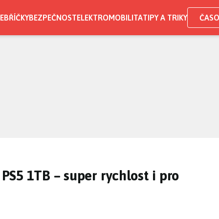
EBŘÍČKY
BEZPEČNOST
ELEKTROMOBILITA
TIPY A TRIKY
ČASO
S5 1TB – super rychlost i pro