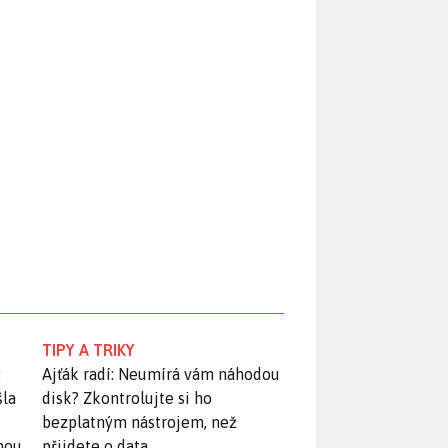
TIPY A TRIKY
:
Ajťák radí: Neumírá vám náhodou
šla
disk? Zkontrolujte si ho
bezplatným nástrojem, než
snou
přijdete o data