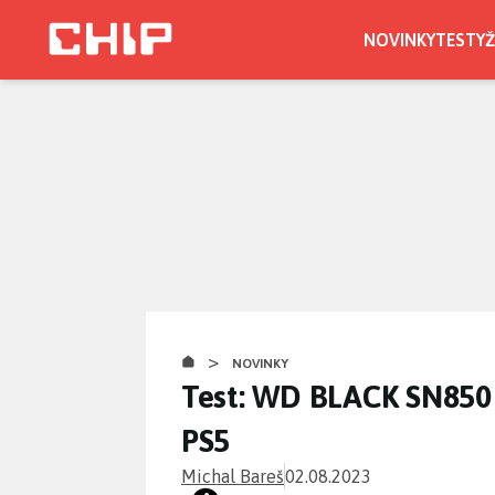
Přejít
k
NOVINKY
TESTY
Ž
hlavnímu
obsahu
>
NOVINKY
Test: WD BLACK SN850 P
PS5
Michal Bareš
02.08.2023