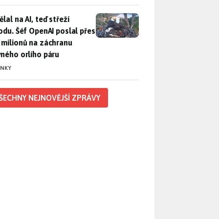
lal na AI, teď střeží přírodu. Šéf OpenAI poslal přes 100 mili
lal na AI, teď střeží
rodu. Šéf OpenAI poslal přes
 milionů na záchranu
vného orlího páru
INKY
ŠECHNY NEJNOVĚJŠÍ ZPRÁVY