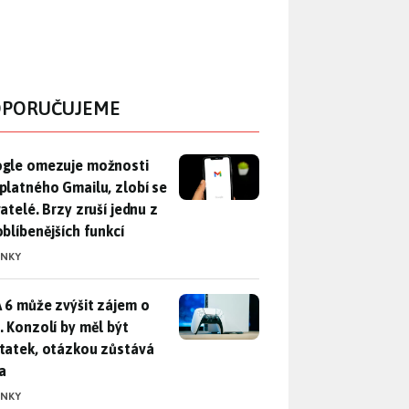
PORUČUJEME
gle omezuje možnosti bezplatného Gmailu, zlobí se uživatelé. 
gle omezuje možnosti
platného Gmailu, zlobí se
atelé. Brzy zruší jednu z
oblíbenějších funkcí
INKY
 6 může zvýšit zájem o PS5. Konzolí by měl být dostatek, otáz
 6 může zvýšit zájem o
. Konzolí by měl být
tatek, otázkou zůstává
a
INKY