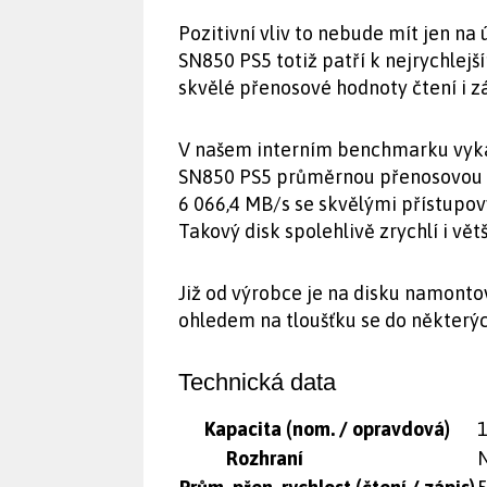
Pozitivní vliv to nebude mít jen na 
SN850 PS5 totiž patří k nejrychlejš
skvělé přenosové hodnoty čtení i z
V našem interním benchmarku vyká
SN850 PS5 průměrnou přenosovou ry
6 066,4 MB/s se skvělými přístupov
Takový disk spolehlivě zrychlí i vě
Již od výrobce je na disku namontov
ohledem na tloušťku se do některýc
Technická data
Kapacita (nom. / opravdová)
1
Rozhraní
N