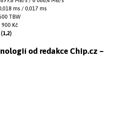
899,8 MB/s / 6 066,4 MB/s
,018 ms / 0,017 ms
600 TBW
 900 Kč
(1,2)
hnologií od redakce Chip.cz –