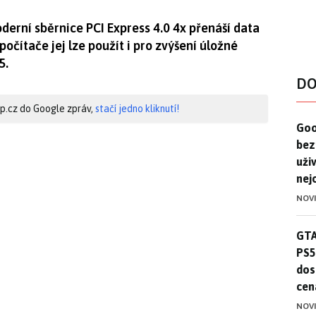
erní sběrnice PCI Express 4.0 4x přenáší data
očítače jej lze použít i pro zvýšení úložné
5.
DO
hip.cz do Google zpráv,
stačí jedno kliknutí!
Goo
Goo
bez
uživ
nej
NOV
GTA
GTA
PS5
dos
cen
NOV