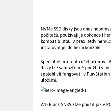
NVMe SSD disky jsou dnes neodmysl
počítačů, používají je dokonce i he
kompatibilitou. V praxi tedy nemů
instalovat jej do herní konzole.
Speciálně pro tento účel připravil 
disky lze samozřejmě použít i v no
spolehlivě fungovat i v PlayStatio
úložiště.
WD Black SN850 lze použít jak v PC,