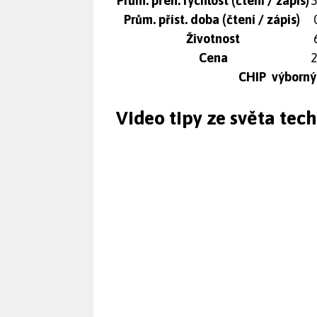
Prům. přen. rychlost (čtení / zápis)
5
Prům. příst. doba (čtení / zápis)
0
Životnost
Cena
2
CHIP výborný 
Video tipy ze světa tec