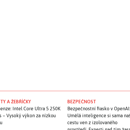
TY A ŽEBŘÍČKY
BEZPEČNOST
enze: Intel Core Ultra 5 250K
Bezpečnostní fiasko v OpenAI
s – Vysoký výkon za nízkou
Umělá inteligence si sama na
nu
cestu ven z izolovaného
prostředí. Experti nad tím ža