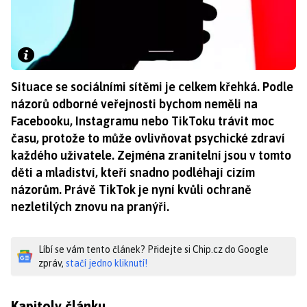
Situace se sociálními sítěmi je celkem křehká. Podle
názorů odborné veřejnosti bychom neměli na
Facebooku, Instagramu nebo TikToku trávit moc
času, protože to může ovlivňovat psychické zdraví
každého uživatele. Zejména zranitelní jsou v tomto
děti a mladiství, kteří snadno podléhají cizím
názorům. Právě TikTok je nyní kvůli ochraně
nezletilých znovu na pranýři.
Líbí se vám tento článek? Přidejte si Chip.cz do Google
zpráv,
stačí jedno kliknutí!
Kapitoly článku