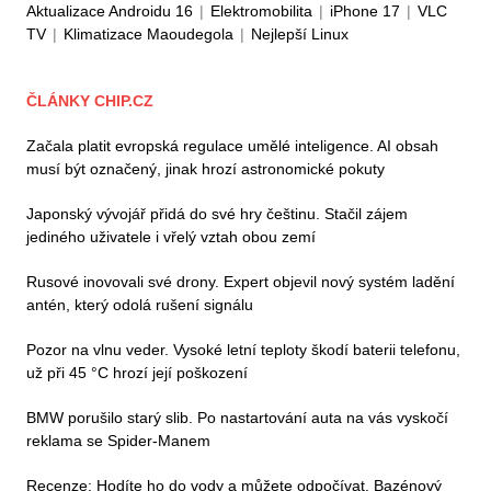
Aktualizace Androidu 16
|
Elektromobilita
|
iPhone 17
|
VLC
TV
|
Klimatizace Maoudegola
|
Nejlepší Linux
ČLÁNKY CHIP.CZ
Začala platit evropská regulace umělé inteligence. AI obsah
musí být označený, jinak hrozí astronomické pokuty
Japonský vývojář přidá do své hry češtinu. Stačil zájem
jediného uživatele i vřelý vztah obou zemí
Rusové inovovali své drony. Expert objevil nový systém ladění
antén, který odolá rušení signálu
Pozor na vlnu veder. Vysoké letní teploty škodí baterii telefonu,
už při 45 °C hrozí její poškození
BMW porušilo starý slib. Po nastartování auta na vás vyskočí
reklama se Spider-Manem
Recenze: Hodíte ho do vody a můžete odpočívat. Bazénový