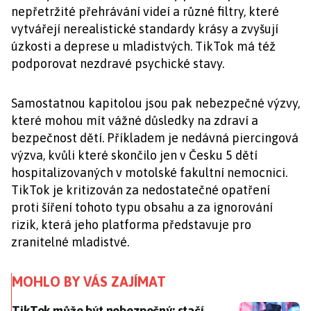
nepřetržité přehrávání videí a různé filtry, které
vytvářejí nerealistické standardy krásy a zvyšují
úzkosti a deprese u mladistvých. TikTok má též
podporovat nezdravé psychické stavy.
Samostatnou kapitolou jsou pak nebezpečné výzvy,
které mohou mít vážné důsledky na zdraví a
bezpečnost dětí. Příkladem je nedávná piercingová
výzva, kvůli které skončilo jen v Česku 5 dětí
hospitalizovaných v motolské fakultní nemocnici.
TikTok je kritizován za nedostatečné opatření
proti šíření tohoto typu obsahu a za ignorování
rizik, která jeho platforma představuje pro
zranitelné mladistvé.
MOHLO BY VÁS ZAJÍMAT
TikTok může být nebezpečný: stačí otevřít zprávu a
TikTok může být nebezpečný: stačí