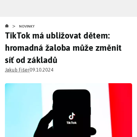
Přejít
k
hlavnímu
>
obsahu
NOVINKY
TikTok má ubližovat dětem:
hromadná žaloba může změnit
síť od základů
Jakub Fišer
09.10.2024