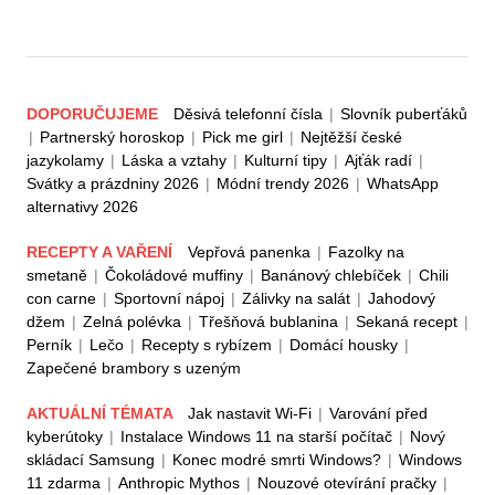
DOPORUČUJEME
Děsivá telefonní čísla
|
Slovník puberťáků
|
Partnerský horoskop
|
Pick me girl
|
Nejtěžší české
jazykolamy
|
Láska a vztahy
|
Kulturní tipy
|
Ajťák radí
|
Svátky a prázdniny 2026
|
Módní trendy 2026
|
WhatsApp
alternativy 2026
RECEPTY A VAŘENÍ
Vepřová panenka
|
Fazolky na
smetaně
|
Čokoládové muffiny
|
Banánový chlebíček
|
Chili
con carne
|
Sportovní nápoj
|
Zálivky na salát
|
Jahodový
džem
|
Zelná polévka
|
Třešňová bublanina
|
Sekaná recept
|
Perník
|
Lečo
|
Recepty s rybízem
|
Domácí housky
|
Zapečené brambory s uzeným
AKTUÁLNÍ TÉMATA
Jak nastavit Wi-Fi
|
Varování před
kyberútoky
|
Instalace Windows 11 na starší počítač
|
Nový
skládací Samsung
|
Konec modré smrti Windows?
|
Windows
11 zdarma
|
Anthropic Mythos
|
Nouzové otevírání pračky
|