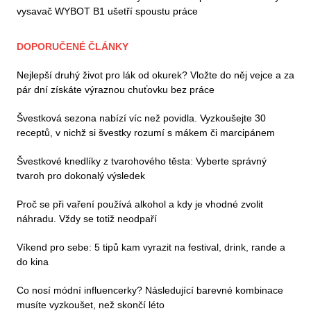
vysavač WYBOT B1 ušetří spoustu práce
DOPORUČENÉ ČLÁNKY
Nejlepší druhý život pro lák od okurek? Vložte do něj vejce a za
pár dní získáte výraznou chuťovku bez práce
Švestková sezona nabízí víc než povidla. Vyzkoušejte 30
receptů, v nichž si švestky rozumí s mákem či marcipánem
Švestkové knedlíky z tvarohového těsta: Vyberte správný
tvaroh pro dokonalý výsledek
Proč se při vaření používá alkohol a kdy je vhodné zvolit
náhradu. Vždy se totiž neodpaří
Víkend pro sebe: 5 tipů kam vyrazit na festival, drink, rande a
do kina
Co nosí módní influencerky? Následující barevné kombinace
musíte vyzkoušet, než skončí léto