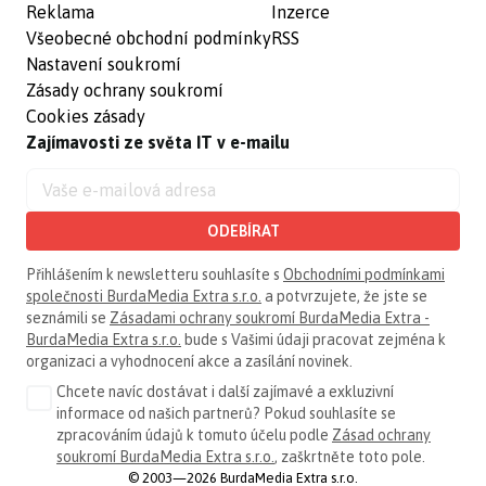
Reklama
Inzerce
Všeobecné obchodní podmínky
RSS
Nastavení soukromí
Zásady ochrany soukromí
Cookies zásady
Zajímavosti ze světa IT v e-mailu
ODEBÍRAT
Přihlášením k newsletteru souhlasíte s
Obchodními podmínkami
společnosti BurdaMedia Extra s.r.o.
a potvrzujete, že jste se
seznámili se
Zásadami ochrany soukromí BurdaMedia Extra -
BurdaMedia Extra s.r.o.
bude s Vašimi údaji pracovat zejména k
organizaci a vyhodnocení akce a zasílání novinek.
Chcete navíc dostávat i další zajímavé a exkluzivní
informace od našich partnerů? Pokud souhlasíte se
zpracováním údajů k tomuto účelu podle
Zásad ochrany
soukromí BurdaMedia Extra s.r.o.
, zaškrtněte toto pole.
© 2003—2026 BurdaMedia Extra s.r.o.