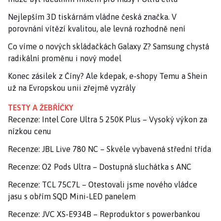
Nejlepším 3D tiskárnám vládne česká značka. V
porovnání vítězí kvalitou, ale levná rozhodně není
Co víme o nových skládačkách Galaxy Z? Samsung chystá
radikální proměnu i nový model
Konec zásilek z Číny? Ale kdepak, e-shopy Temu a Shein
už na Evropskou unii zřejmě vyzrály
TESTY A ŽEBŘÍČKY
Recenze: Intel Core Ultra 5 250K Plus – Vysoký výkon za
nízkou cenu
Recenze: JBL Live 780 NC – Skvěle vybavená střední třída
Recenze: O2 Pods Ultra – Dostupná sluchátka s ANC
Recenze: TCL 75C7L – Otestovali jsme nového vládce
jasu s obřím SQD Mini-LED panelem
Recenze: JVC XS-E934B – Reproduktor s powerbankou