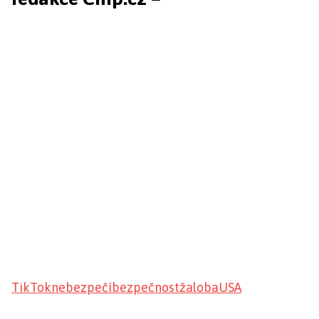
TikTok
nebezpečí
bezpečnost
žaloba
USA