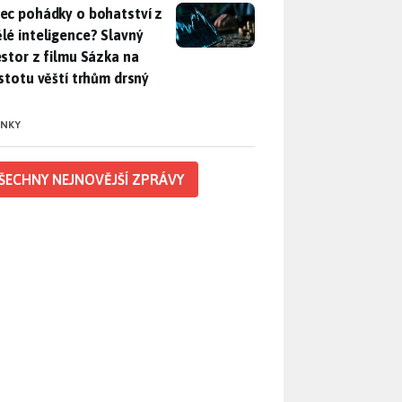
ec pohádky o bohatství z umělé inteligence? Slavný investor z 
ec pohádky o bohatství z
lé inteligence? Slavný
estor z filmu Sázka na
istotu věští trhům drsný
INKY
ŠECHNY NEJNOVĚJŠÍ ZPRÁVY