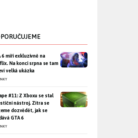
PORUČUJEME
 6 míří exkluzivně na Netflix. Na konci srpna se tam objeví ve
 6 míří exkluzivně na
flix. Na konci srpna se tam
eví velká ukázka
INKY
pe #11: Z Xboxu se stal investiční nástroj. Zítra se můžeme d
ape #11: Z Xboxu se stal
stiční nástroj. Zítra se
eme dozvědět, jak se
dává GTA 6
INKY