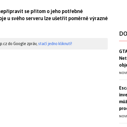
nepřipravit se přitom o jeho potřebné
je u svého serveru lze ušetřit poměrně výrazné
DO
hip.cz do Google zpráv,
stačí jedno kliknutí!
GTA
GTA
Net
obj
NOV
Esca
Esc
inve
můž
pro
NOV