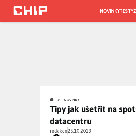
Přejít
k
NOVINKY
TESTY
Ž
hlavnímu
obsahu
>
NOVINKY
Tipy jak ušetřit na spo
datacentru
redakce
25.10.2013