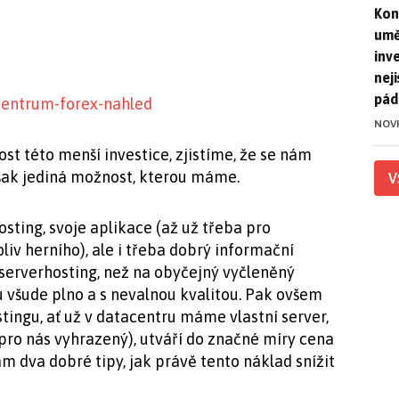
Kon
Kon
umě
inv
nej
pád
NOV
t této menší investice, zjistíme, že se nám
 však jediná možnost, kterou máme.
V
sting, svoje aplikace (až už třeba pro
v herního), ale i třeba dobrý informační
í serverhosting, než na obyčejný vyčleněný
u všude plno a s nevalnou kvalitou. Pak ovšem
tingu, ať už v datacentru máme vlastní server,
pro nás vyhrazený), utváří do značné míry cena
ám dva dobré tipy, jak právě tento náklad snížit