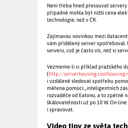
Není třeba hned přesouvat servery 
případně mohla být nižší cena elekt
technologie, než v ČR.
Zajímavou novinkou mezi datacentr
vám přidělený server spotřeboval. U
serveru, což je často víc, než si ser
Vezmeme-li si příklad pražského d
(
http://serverhousing.coolhousing.
i vzdáleně sledovat spotřebu pomoc
měřena pomocí „inteligentních zás
rozvaděče od Eatonu, a to zpětně n
škálovatelnosti už po 10 W. On-line
i spravovat.
Video tipy ze světa tec