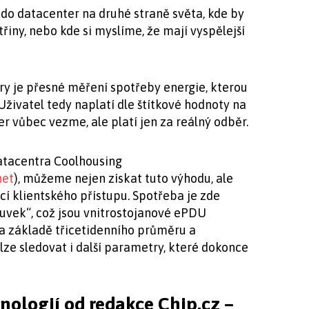
do datacenter na druhé straně světa, kde by
řiny, nebo kde si myslíme, že mají vyspělejší
y je přesné měření spotřeby energie, kterou
živatel tedy naplatí dle štítkové hodnoty na
ver vůbec vezme, ale platí jen za reálný odběr.
atacentra Coolhousing
net
), můžeme nejen získat tuto výhodu, ale
í klientského přístupu. Spotřeba je zde
uvek“, což jsou vnitrostojanové ePDU
a základě třicetidenního průměru a
 lze sledovat i další parametry, které dokonce
hnologií od redakce Chip.cz –