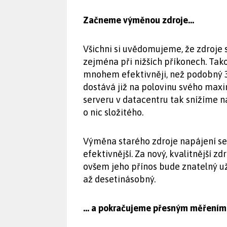
Začneme výměnou zdroje…
Všichni si uvědomujeme, že zdroje s
zejména při nižších příkonech. Ta
mnohem efektivněji, než podobný 3
dostává již na polovinu svého maxi
serveru v datacentru tak snížíme n
o nic složitého.
Výměna starého zdroje napájení se
efektivnější. Za nový, kvalitnější z
ovšem jeho přínos bude znatelný u
až desetinásobný.
… a pokračujeme přesným měřením 