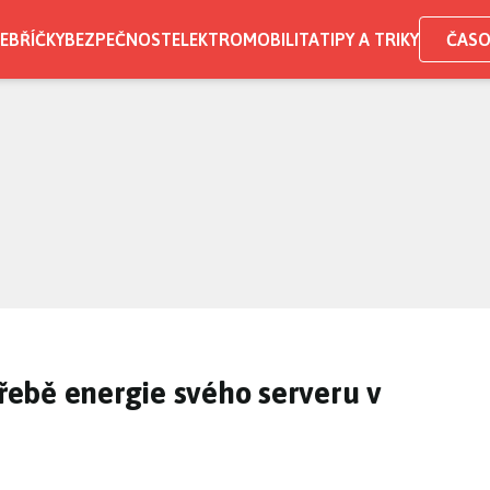
EBŘÍČKY
BEZPEČNOST
ELEKTROMOBILITA
TIPY A TRIKY
ČASO
třebě energie svého serveru v