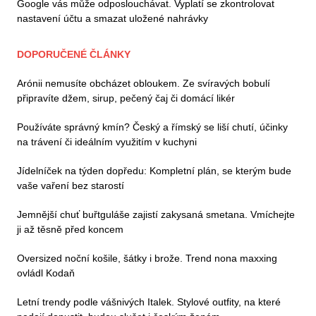
Google vás může odposlouchávat. Vyplatí se zkontrolovat
nastavení účtu a smazat uložené nahrávky
DOPORUČENÉ ČLÁNKY
Arónii nemusíte obcházet obloukem. Ze svíravých bobulí
připravíte džem, sirup, pečený čaj či domácí likér
Používáte správný kmín? Český a římský se liší chutí, účinky
na trávení či ideálním využitím v kuchyni
Jídelníček na týden dopředu: Kompletní plán, se kterým bude
vaše vaření bez starostí
Jemnější chuť buřtguláše zajistí zakysaná smetana. Vmíchejte
ji až těsně před koncem
Oversized noční košile, šátky i brože. Trend nona maxxing
ovládl Kodaň
Letní trendy podle vášnivých Italek. Stylové outfity, na které