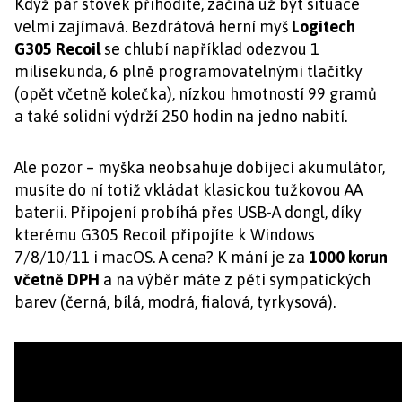
Když pár stovek přihodíte, začíná už být situace
velmi zajímavá. Bezdrátová herní myš
Logitech
G305 Recoil
se chlubí například odezvou 1
milisekunda, 6 plně programovatelnými tlačítky
(opět včetně kolečka), nízkou hmotností 99 gramů
a také solidní výdrží 250 hodin na jedno nabití.
Ale pozor – myška neobsahuje dobíjecí akumulátor,
musíte do ní totiž vkládat klasickou tužkovou AA
baterii. Připojení probíhá přes USB-A dongl, díky
kterému G305 Recoil připojíte k Windows
7/8/10/11 i macOS. A cena? K mání je za
1000 korun
včetně DPH
a na výběr máte z pěti sympatických
barev (černá, bílá, modrá, fialová, tyrkysová).