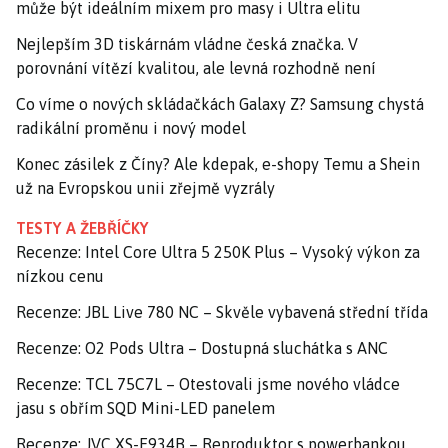
může být ideálním mixem pro masy i Ultra elitu
Nejlepším 3D tiskárnám vládne česká značka. V
porovnání vítězí kvalitou, ale levná rozhodně není
Co víme o nových skládačkách Galaxy Z? Samsung chystá
radikální proměnu i nový model
Konec zásilek z Číny? Ale kdepak, e-shopy Temu a Shein
už na Evropskou unii zřejmě vyzrály
TESTY A ŽEBŘÍČKY
Recenze: Intel Core Ultra 5 250K Plus – Vysoký výkon za
nízkou cenu
Recenze: JBL Live 780 NC – Skvěle vybavená střední třída
Recenze: O2 Pods Ultra – Dostupná sluchátka s ANC
Recenze: TCL 75C7L – Otestovali jsme nového vládce
jasu s obřím SQD Mini-LED panelem
Recenze: JVC XS-E934B – Reproduktor s powerbankou