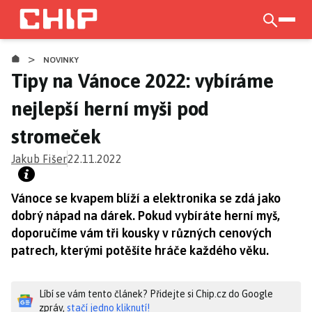
Přejít
k
otevří
hlavnímu
>
obsahu
NOVINKY
Tipy na Vánoce 2022: vybíráme
nejlepší herní myši pod
stromeček
Jakub Fišer
22.11.2022
Vánoce se kvapem blíží a elektronika se zdá jako
dobrý nápad na dárek. Pokud vybíráte herní myš,
doporučíme vám tři kousky v různých cenových
patrech, kterými potěšíte hráče každého věku.
Líbí se vám tento článek? Přidejte si Chip.cz do Google
zpráv,
stačí jedno kliknutí!