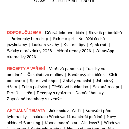
© 2003—2026 BurdaMedia Extra s.r.o.
DOPORUČUJEME
Děsivá telefonní čísla
|
Slovník puberťáků
|
Partnerský horoskop
|
Pick me girl
|
Nejtěžší české
jazykolamy
|
Láska a vztahy
|
Kulturní tipy
|
Ajťák radí
|
Svátky a prázdniny 2026
|
Módní trendy 2026
|
WhatsApp
alternativy 2026
RECEPTY A VAŘENÍ
Vepřová panenka
|
Fazolky na
smetaně
|
Čokoládové muffiny
|
Banánový chlebíček
|
Chili
con carne
|
Sportovní nápoj
|
Zálivky na salát
|
Jahodový
džem
|
Zelná polévka
|
Třešňová bublanina
|
Sekaná recept
|
Perník
|
Lečo
|
Recepty s rybízem
|
Domácí housky
|
Zapečené brambory s uzeným
AKTUÁLNÍ TÉMATA
Jak nastavit Wi-Fi
|
Varování před
kyberútoky
|
Instalace Windows 11 na starší počítač
|
Nový
skládací Samsung
|
Konec modré smrti Windows?
|
Windows
11 zdarma
|
Anthropic Mythos
|
Nouzové otevírání pračky
|