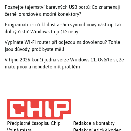
Poznejte tajemství barevných USB portů: Co znamenají
černé, oranžové a modré konektory?
Programátor si řekl dost a sám vyvinul nový nástroj. Tak
dobrý čistič Windows tu ještě nebyl
Vypínáte Wi-Fi router při odjezdu na dovolenou? Tohle
jsou důvody, proč byste měli
V říjnu 2026 končí jedna verze Windows 11. Ověřte si, že
máte jinou a nebudete mít problém
Předplatné časopisu Chip
Redakce a kontakty
Volná místa
Redakční etický kodex