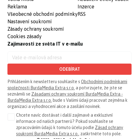
Reklama
Inzerce
Všeobecné obchodní podmínky
RSS
Nastavení soukromí
Zásady ochrany soukromí
Cookies zásady
Zajímavosti ze světa IT v e-mailu
ODEBÍRAT
Přihlášením k newsletteru souhlasíte s
Obchodními podmínkami
společnosti BurdaMedia Extra s.r.o.
a potvrzujete, že jste se
seznámili se
Zásadami ochrany soukromí BurdaMedia Extra -
BurdaMedia Extra s.r.o.
bude s Vašimi údaji pracovat zejména k
organizaci a vyhodnocení akce a zasílání novinek.
Chcete navíc dostávat i další zajímavé a exkluzivní
informace od našich partnerů? Pokud souhlasíte se
zpracováním údajů k tomuto účelu podle
Zásad ochrany
soukromí BurdaMedia Extra s.r.o.
, zaškrtněte toto pole.