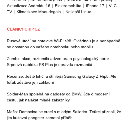
Aktualizace Androidu 16
|
Elektromobilita
|
iPhone 17
|
VLC
TV
|
Klimatizace Maoudegola
|
Nejlepší Linux
ČLÁNKY CHIP.CZ
Rusové útočí na hotelové Wi-Fi sítě. Ovládnou je a nenápadně
se dostanou do vašeho notebooku nebo mobilu
Zombie akce, roztomilá adventura a psychologický horor.
Srpnová nabídka PS Plus je opravdu rozmanitá
Recenze: Ještě lehčí a štíhlejší Samsung Galaxy Z Flip8. Ale
foťák zůstává jen základní
Spider-Man spoléhá na gadgety od BMW. Jde o moderní
cestu, jak nalákat mladé zákazníky
Mafia: Domovina se vrací s mladým Salierim. Tvůrci přiznali, že
jim kultovní gangster zamotal příběh