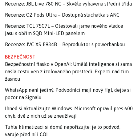
Recenze: JBL Live 780 NC – Skvěle vybavená střední třída
Recenze: O2 Pods Ultra – Dostupná sluchátka s ANC
Recenze: TCL 75C7L – Otestovali jsme nového vládce
jasu s obřím SQD Mini-LED panelem
Recenze: JVC XS-E934B – Reproduktor s powerbankou
BEZPEČNOST
Bezpečnostní fiasko v OpenAI: Umělá inteligence si sama
našla cestu ven z izolovaného prostředí. Experti nad tím
žasnou
WhatsApp není jediný. Podvodníci mají nový fígl, dejte si
pozor na Signalu
Ihned si aktualizujte Windows. Microsoft opravil přes 600
chyb, dvě z nich už se zneužívají
Tuhle klimatizaci si domů nepořizujte: je to podvod,
varuje před ní i ČOI