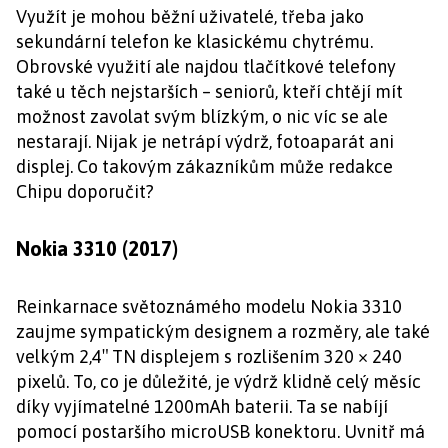
Využít je mohou běžní uživatelé, třeba jako
sekundární telefon ke klasickému chytrému.
Obrovské využití ale najdou tlačítkové telefony
také u těch nejstarších – seniorů, kteří chtějí mít
možnost zavolat svým blízkým, o nic víc se ale
nestarají. Nijak je netrápí výdrž, fotoaparát ani
displej. Co takovým zákazníkům může redakce
Chipu doporučit?
Nokia 3310 (2017)
Reinkarnace světoznámého modelu Nokia 3310
zaujme sympatickým designem a rozměry, ale také
velkým 2,4″ TN displejem s rozlišením 320 × 240
pixelů. To, co je důležité, je výdrž klidně celý měsíc
díky vyjímatelné 1200mAh baterii. Ta se nabíjí
pomocí postaršího microUSB konektoru. Uvnitř má