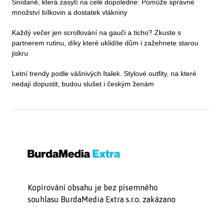
Snídaně, která zasytí na celé dopoledne: Pomůže správné
množství bílkovin a dostatek vlákniny
Každý večer jen scrollování na gauči a ticho? Zkuste s
partnerem rutinu, díky které uklidíte dům i zažehnete starou
jiskru
Letní trendy podle vášnivých Italek. Stylové outfity, na které
nedají dopustit, budou slušet i českým ženám
Kopírování obsahu je bez písemného
souhlasu BurdaMedia Extra s.r.o. zakázano