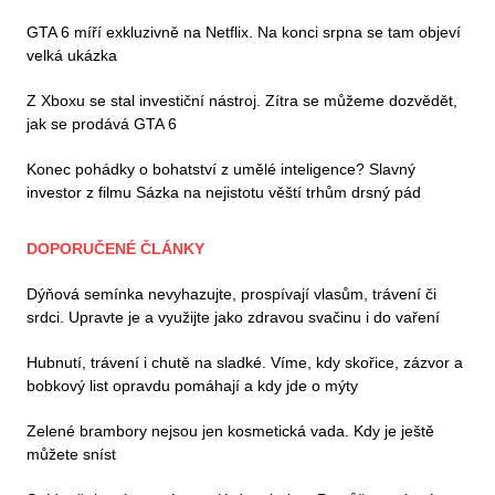
GTA 6 míří exkluzivně na Netflix. Na konci srpna se tam objeví
velká ukázka
Z Xboxu se stal investiční nástroj. Zítra se můžeme dozvědět,
jak se prodává GTA 6
Konec pohádky o bohatství z umělé inteligence? Slavný
investor z filmu Sázka na nejistotu věští trhům drsný pád
DOPORUČENÉ ČLÁNKY
Dýňová semínka nevyhazujte, prospívají vlasům, trávení či
srdci. Upravte je a využijte jako zdravou svačinu i do vaření
Hubnutí, trávení i chutě na sladké. Víme, kdy skořice, zázvor a
bobkový list opravdu pomáhají a kdy jde o mýty
Zelené brambory nejsou jen kosmetická vada. Kdy je ještě
můžete sníst