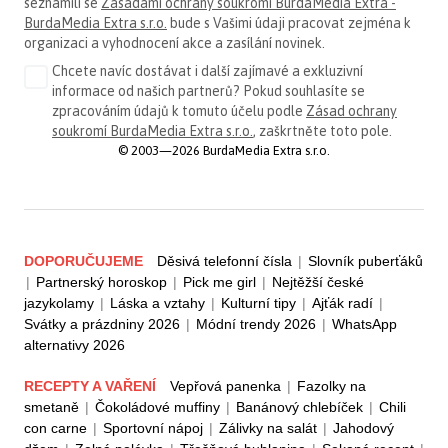
seznámili se
Zásadami ochrany soukromí BurdaMedia Extra -
BurdaMedia Extra s.r.o.
bude s Vašimi údaji pracovat zejména k
organizaci a vyhodnocení akce a zasílání novinek.
Chcete navíc dostávat i další zajímavé a exkluzivní
informace od našich partnerů? Pokud souhlasíte se
zpracováním údajů k tomuto účelu podle
Zásad ochrany
soukromí BurdaMedia Extra s.r.o.
, zaškrtněte toto pole.
© 2003—2026 BurdaMedia Extra s.r.o.
DOPORUČUJEME
Děsivá telefonní čísla
|
Slovník puberťáků
|
Partnerský horoskop
|
Pick me girl
|
Nejtěžší české
jazykolamy
|
Láska a vztahy
|
Kulturní tipy
|
Ajťák radí
|
Svátky a prázdniny 2026
|
Módní trendy 2026
|
WhatsApp
alternativy 2026
RECEPTY A VAŘENÍ
Vepřová panenka
|
Fazolky na
smetaně
|
Čokoládové muffiny
|
Banánový chlebíček
|
Chili
con carne
|
Sportovní nápoj
|
Zálivky na salát
|
Jahodový