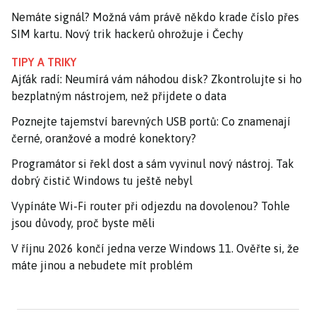
Nemáte signál? Možná vám právě někdo krade číslo přes
SIM kartu. Nový trik hackerů ohrožuje i Čechy
TIPY A TRIKY
Ajťák radí: Neumírá vám náhodou disk? Zkontrolujte si ho
bezplatným nástrojem, než přijdete o data
Poznejte tajemství barevných USB portů: Co znamenají
černé, oranžové a modré konektory?
Programátor si řekl dost a sám vyvinul nový nástroj. Tak
dobrý čistič Windows tu ještě nebyl
Vypínáte Wi-Fi router při odjezdu na dovolenou? Tohle
jsou důvody, proč byste měli
V říjnu 2026 končí jedna verze Windows 11. Ověřte si, že
máte jinou a nebudete mít problém