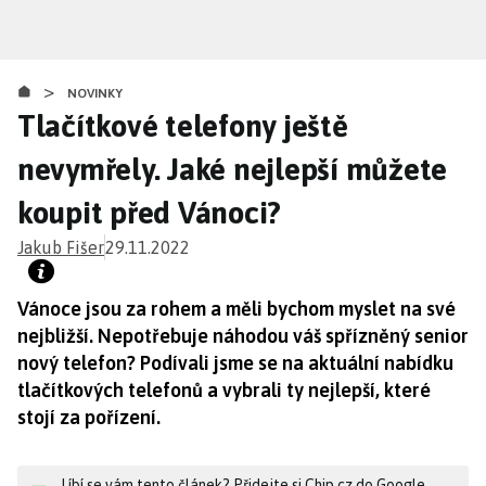
Přejít
k
hlavnímu
>
obsahu
NOVINKY
Tlačítkové telefony ještě
nevymřely. Jaké nejlepší můžete
koupit před Vánoci?
Jakub Fišer
29.11.2022
Vánoce jsou za rohem a měli bychom myslet na své
nejbližší. Nepotřebuje náhodou váš spřízněný senior
nový telefon? Podívali jsme se na aktuální nabídku
tlačítkových telefonů a vybrali ty nejlepší, které
stojí za pořízení.
Líbí se vám tento článek? Přidejte si Chip.cz do Google