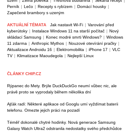
džem
|
Zelná polévka
|
Třešňová bublanina
|
Sekaná recept
|
Perník
|
Lečo
|
Recepty s rybízem
|
Domácí housky
|
Zapečené brambory s uzeným
AKTUÁLNÍ TÉMATA
Jak nastavit Wi-Fi
|
Varování před
kyberútoky
|
Instalace Windows 11 na starší počítač
|
Nový
skládací Samsung
|
Konec modré smrti Windows?
|
Windows
11 zdarma
|
Anthropic Mythos
|
Nouzové otevírání pračky
|
Aktualizace Androidu 16
|
Elektromobilita
|
iPhone 17
|
VLC
TV
|
Klimatizace Maoudegola
|
Nejlepší Linux
ČLÁNKY CHIP.CZ
Rýpanec do Mety. Brýle DuckDuckGo neumí vůbec nic, ale
právě proto se vyprodaly během několika dní
Ajťák radí: Některé aplikace od Googlu umí vyždímat baterii
telefonu. Omezte jejich práci na pozadí
Téměř dokonalé chytré hodinky. Nová generace Samsung
Galaxy Watch Ultra2 odstranila nedostatky svého předchůdce