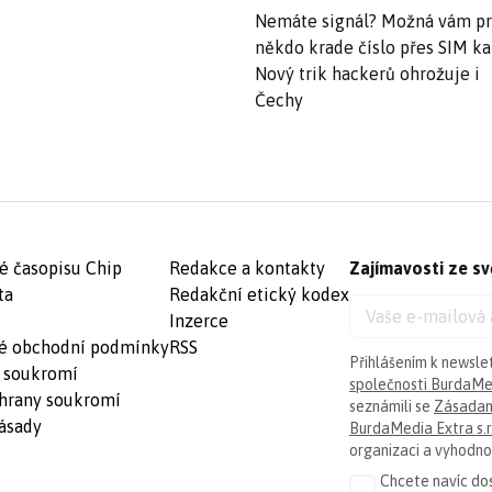
Nemáte signál? Možná vám p
někdo krade číslo přes SIM ka
Nový trik hackerů ohrožuje i
Čechy
é časopisu Chip
Redakce a kontakty
Zajímavosti ze sv
ta
Redakční etický kodex
Inzerce
é obchodní podmínky
RSS
Přihlášením k newsle
 soukromí
společnosti BurdaMed
hrany soukromí
seznámili se
Zásadam
ásady
BurdaMedia Extra s.r
organizaci a vyhodnoc
Chcete navíc dos