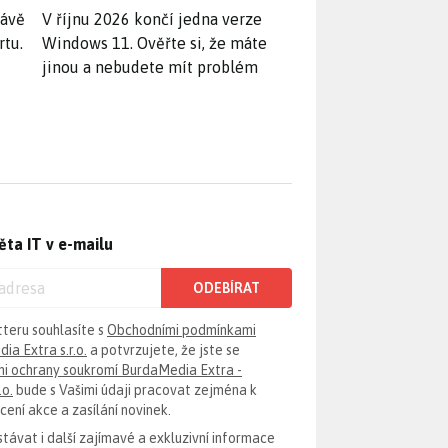
rávě
V říjnu 2026 končí jedna verze
rtu.
Windows 11. Ověřte si, že máte
jinou a nebudete mít problém
ěta IT v e-mailu
ODEBÍRAT
tteru souhlasíte s
Obchodními podmínkami
ia Extra s.r.o.
a potvrzujete, že jste se
i ochrany soukromí BurdaMedia Extra -
.o.
bude s Vašimi údaji pracovat zejména k
ení akce a zasílání novinek.
távat i další zajímavé a exkluzivní informace