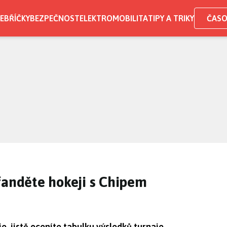
EBŘÍČKY
BEZPEČNOST
ELEKTROMOBILITA
TIPY A TRIKY
ČASO
fanděte hokeji s Chipem
e, jistě oceníte tabulku výsledků turnaje