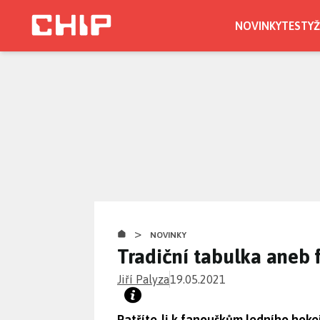
Přejít
k
NOVINKY
TESTY
Ž
hlavnímu
obsahu
>
NOVINKY
Tradiční tabulka aneb 
Jiří Palyza
19.05.2021
Patříte-li k fanouškům ledního hokej