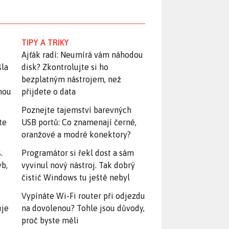
TIPY A TRIKY
:
Ajťák radí: Neumírá vám náhodou
šla
disk? Zkontrolujte si ho
bezplatným nástrojem, než
snou
přijdete o data
Poznejte tajemství barevných
te
USB portů: Co znamenají černé,
oranžové a modré konektory?
.
Programátor si řekl dost a sám
yb,
vyvinul nový nástroj. Tak dobrý
čistič Windows tu ještě nebyl
Vypínáte Wi-Fi router při odjezdu
uje
na dovolenou? Tohle jsou důvody,
proč byste měli