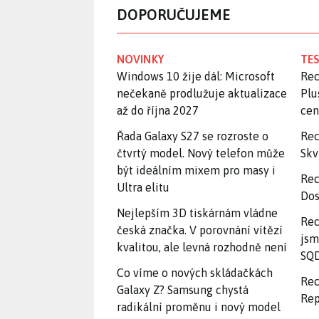
DOPORUČUJEME
NOVINKY
TES
Windows 10 žije dál: Microsoft
Rec
nečekaně prodlužuje aktualizace
Plu
až do října 2027
ce
Řada Galaxy S27 se rozroste o
Rec
čtvrtý model. Nový telefon může
Skv
být ideálním mixem pro masy i
Rec
Ultra elitu
Dos
Nejlepším 3D tiskárnám vládne
Rec
česká značka. V porovnání vítězí
jsm
kvalitou, ale levná rozhodně není
SQD
Co víme o nových skládačkách
Rec
Galaxy Z? Samsung chystá
Rep
radikální proměnu i nový model