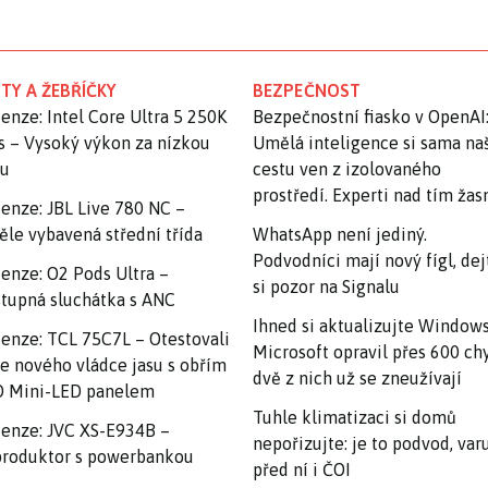
TY A ŽEBŘÍČKY
BEZPEČNOST
enze: Intel Core Ultra 5 250K
Bezpečnostní fiasko v OpenAI
s – Vysoký výkon za nízkou
Umělá inteligence si sama na
nu
cestu ven z izolovaného
prostředí. Experti nad tím ža
enze: JBL Live 780 NC –
ěle vybavená střední třída
WhatsApp není jediný.
Podvodníci mají nový fígl, dej
enze: O2 Pods Ultra –
si pozor na Signalu
tupná sluchátka s ANC
Ihned si aktualizujte Windows
enze: TCL 75C7L – Otestovali
Microsoft opravil přes 600 ch
e nového vládce jasu s obřím
dvě z nich už se zneužívají
 Mini-LED panelem
Tuhle klimatizaci si domů
enze: JVC XS-E934B –
nepořizujte: je to podvod, var
roduktor s powerbankou
před ní i ČOI