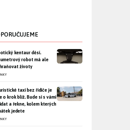
PORUČUJEME
otický kentaur děsí. Dvoumetrový robot má ale zachraňovat ži
otický kentaur děsí.
umetrový robot má ale
hraňovat životy
INKY
ristické taxi bez řidiče je zase o krok blíž. Bude si s vámi p
ristické taxi bez řidiče je
 o krok blíž. Bude si s vámi
ídat a řekne, kolem kterých
átek jedete
INKY