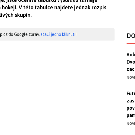
 hokeji. V této tabulce najdete jednak rozpis
livých skupin.
hip.cz do Google zpráv,
stačí jedno kliknutí!
DO
Rob
Rob
Dvo
zac
NOV
Futu
Futu
zase
pov
pam
NOV