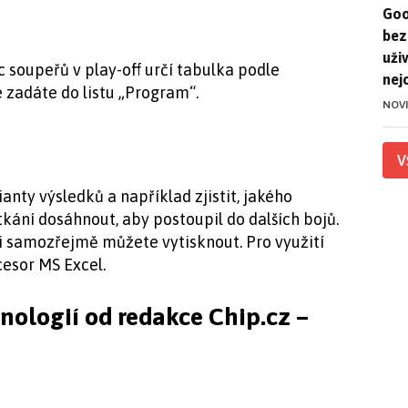
Goo
Goo
bez
uživ
c soupeřů v play-off určí tabulka podle
nej
 zadáte do listu „Program“.
NOV
V
anty výsledků a například zjistit, jakého
ání dosáhnout, aby postoupil do dalších bojů.
si samozřejmě můžete vytisknout. Pro využití
esor MS Excel.
hnologií od redakce Chip.cz –