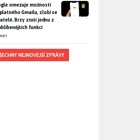
gle omezuje možnosti bezplatného Gmailu, zlobí se uživatelé. 
gle omezuje možnosti
platného Gmailu, zlobí se
atelé. Brzy zruší jednu z
oblíbenějších funkcí
INKY
ŠECHNY NEJNOVĚJŠÍ ZPRÁVY