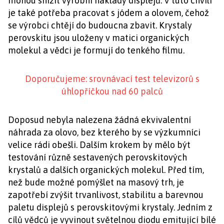
mohou snížit výrobní náklady displejů. V tuto chvíli
je také potřeba pracovat s jódem a olovem, čehož
se výrobci chtějí do budoucna zbavit. Krystaly
perovskitu jsou uloženy v matici organických
molekul a vědci je formují do tenkého filmu.
Doporučujeme: srovnávací test televizorů s
úhlopříčkou nad 60 palců
Doposud nebyla nalezena žádná ekvivalentní
náhrada za olovo, bez kterého by se výzkumníci
velice rádi obešli. Dalším krokem by mělo být
testování různě sestavených perovskitových
krystalů a dalších organických molekul. Před tím,
než bude možné pomýšlet na masový trh, je
zapotřebí zvýšit trvanlivost, stabilitu a barevnou
paletu displejů s perovskitovými krystaly. Jedním z
cílů vědců je vyvinout světelnou diodu emitující bílé