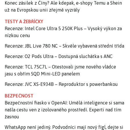
Konec zásilek z Číny? Ale kdepak, e-shopy Temu a Shein
už na Evropskou unii zřejmě vyzrály
TESTY A ŽEBŘÍČKY
Recenze: Intel Core Ultra 5 250K Plus – Vysoký výkon za
nízkou cenu
Recenze: JBL Live 780 NC – Skvěle vybavená střední třída
Recenze: O2 Pods Ultra – Dostupná sluchátka s ANC
Recenze: TCL 75C7L – Otestovali jsme nového vládce
jasu s obřím SQD Mini-LED panelem
Recenze: JVC XS-E934B – Reproduktor s powerbankou
BEZPEČNOST
Bezpečnostní fiasko v OpenAI: Umělá inteligence si sama
našla cestu ven z izolovaného prostředí. Experti nad tím
žasnou
WhatsApp není jediný. Podvodníci mají nový fígl, dejte si