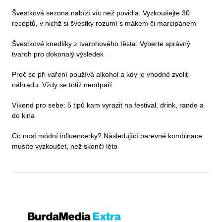
Švestková sezona nabízí víc než povidla. Vyzkoušejte 30
receptů, v nichž si švestky rozumí s mákem či marcipánem
Švestkové knedlíky z tvarohového těsta: Vyberte správný
tvaroh pro dokonalý výsledek
Proč se při vaření používá alkohol a kdy je vhodné zvolit
náhradu. Vždy se totiž neodpaří
Víkend pro sebe: 5 tipů kam vyrazit na festival, drink, rande a
do kina
Co nosí módní influencerky? Následující barevné kombinace
musíte vyzkoušet, než skončí léto