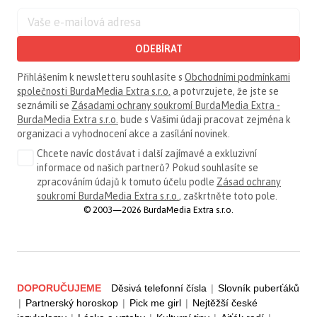
ODEBÍRAT
Přihlášením k newsletteru souhlasíte s
Obchodními podmínkami
společnosti BurdaMedia Extra s.r.o.
a potvrzujete, že jste se
seznámili se
Zásadami ochrany soukromí BurdaMedia Extra -
BurdaMedia Extra s.r.o.
bude s Vašimi údaji pracovat zejména k
organizaci a vyhodnocení akce a zasílání novinek.
Chcete navíc dostávat i další zajímavé a exkluzivní
informace od našich partnerů? Pokud souhlasíte se
zpracováním údajů k tomuto účelu podle
Zásad ochrany
soukromí BurdaMedia Extra s.r.o.
, zaškrtněte toto pole.
© 2003—2026 BurdaMedia Extra s.r.o.
DOPORUČUJEME
Děsivá telefonní čísla
|
Slovník puberťáků
|
Partnerský horoskop
|
Pick me girl
|
Nejtěžší české