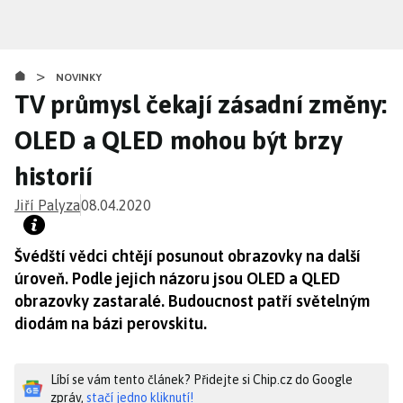
Přejít
k
hlavnímu
>
obsahu
NOVINKY
TV průmysl čekají zásadní změny:
OLED a QLED mohou být brzy
historií
Jiří Palyza
08.04.2020
Švédští vědci chtějí posunout obrazovky na další
úroveň. Podle jejich názoru jsou OLED a QLED
obrazovky zastaralé. Budoucnost patří světelným
diodám na bázi perovskitu.
Líbí se vám tento článek? Přidejte si Chip.cz do Google
zpráv,
stačí jedno kliknutí!