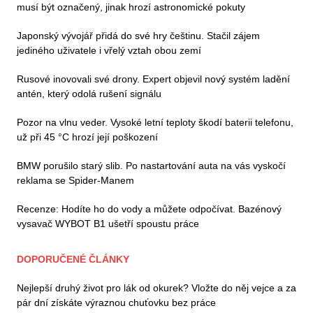
musí být označený, jinak hrozí astronomické pokuty
Japonský vývojář přidá do své hry češtinu. Stačil zájem
jediného uživatele i vřelý vztah obou zemí
Rusové inovovali své drony. Expert objevil nový systém ladění
antén, který odolá rušení signálu
Pozor na vlnu veder. Vysoké letní teploty škodí baterii telefonu,
už při 45 °C hrozí její poškození
BMW porušilo starý slib. Po nastartování auta na vás vyskočí
reklama se Spider-Manem
Recenze: Hodíte ho do vody a můžete odpočívat. Bazénový
vysavač WYBOT B1 ušetří spoustu práce
DOPORUČENÉ ČLÁNKY
Nejlepší druhý život pro lák od okurek? Vložte do něj vejce a za
pár dní získáte výraznou chuťovku bez práce