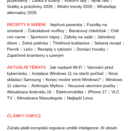
jazykolamy
|
Láska a vztahy
|
Kulturní tipy
|
Ajťák radí
|
Svátky a prázdniny 2026
|
Módní trendy 2026
|
WhatsApp
alternativy 2026
RECEPTY A VAŘENÍ
Vepřová panenka
|
Fazolky na
smetaně
|
Čokoládové muffiny
|
Banánový chlebíček
|
Chili
con carne
|
Sportovní nápoj
|
Zálivky na salát
|
Jahodový
džem
|
Zelná polévka
|
Třešňová bublanina
|
Sekaná recept
|
Perník
|
Lečo
|
Recepty s rybízem
|
Domácí housky
|
Zapečené brambory s uzeným
AKTUÁLNÍ TÉMATA
Jak nastavit Wi-Fi
|
Varování před
kyberútoky
|
Instalace Windows 11 na starší počítač
|
Nový
skládací Samsung
|
Konec modré smrti Windows?
|
Windows
11 zdarma
|
Anthropic Mythos
|
Nouzové otevírání pračky
|
Aktualizace Androidu 16
|
Elektromobilita
|
iPhone 17
|
VLC
TV
|
Klimatizace Maoudegola
|
Nejlepší Linux
ČLÁNKY CHIP.CZ
Začala platit evropská regulace umělé inteligence. AI obsah