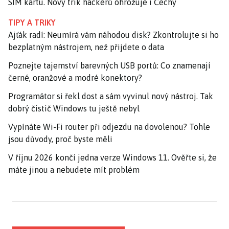
SIM kartu. Nový trik hackerů ohrožuje i Čechy
TIPY A TRIKY
Ajťák radí: Neumírá vám náhodou disk? Zkontrolujte si ho
bezplatným nástrojem, než přijdete o data
Poznejte tajemství barevných USB portů: Co znamenají
černé, oranžové a modré konektory?
Programátor si řekl dost a sám vyvinul nový nástroj. Tak
dobrý čistič Windows tu ještě nebyl
Vypínáte Wi-Fi router při odjezdu na dovolenou? Tohle
jsou důvody, proč byste měli
V říjnu 2026 končí jedna verze Windows 11. Ověřte si, že
máte jinou a nebudete mít problém