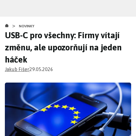
Přejít
k
hlavnímu
>
obsahu
NOVINKY
USB-C pro všechny: Firmy vítají
změnu, ale upozorňují na jeden
háček
Jakub Fišer
29.05.2026