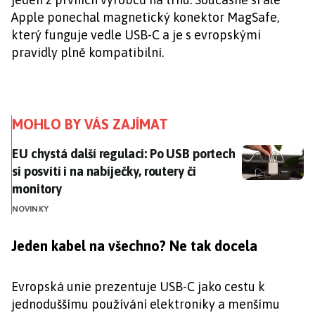
Apple ponechal magnetický konektor MagSafe,
který funguje vedle USB-C a je s evropskými
pravidly plně kompatibilní.
MOHLO BY VÁS ZAJÍMAT
EU chystá další regulaci: Po USB portech si posvítí i n
EU chystá další regulaci: Po USB portech
si posvítí i na nabíječky, routery či
monitory
NOVINKY
Jeden kabel na všechno? Ne tak docela
Evropská unie prezentuje USB-C jako cestu k
jednoduššímu používání elektroniky a menšímu