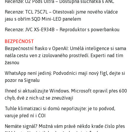
Recenze: O2 Pods Ultra – Dostupná sluchátka s ANC
Recenze: TCL 75C7L – Otestovali jsme nového vládce
jasu s obřím SQD Mini-LED panelem
Recenze: JVC XS-E934B – Reproduktor s powerbankou
BEZPEČNOST
Bezpečnostní fiasko v OpenAI: Umělá inteligence si sama
našla cestu ven z izolovaného prostředí. Experti nad tím
žasnou
WhatsApp není jediný. Podvodníci mají nový fígl, dejte si
pozor na Signalu
Ihned si aktualizujte Windows. Microsoft opravil přes 600
chyb, dvě z nich už se zneužívají
Tuhle klimatizaci si domů nepořizujte: je to podvod,
varuje před ní i ČOI
Nemáte signál? Možná vám právě někdo krade číslo přes