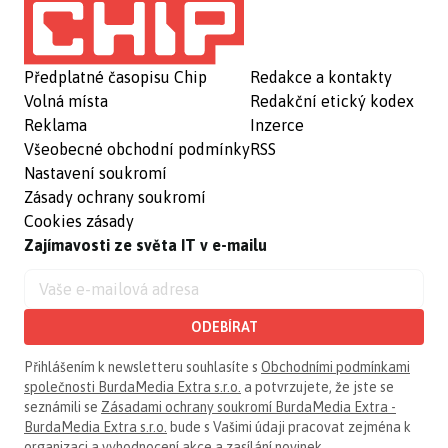
Předplatné časopisu Chip
Redakce a kontakty
Volná místa
Redakční etický kodex
Reklama
Inzerce
Všeobecné obchodní podmínky
RSS
Nastavení soukromí
Zásady ochrany soukromí
Cookies zásady
Zajímavosti ze světa IT v e-mailu
ODEBÍRAT
Přihlášením k newsletteru souhlasíte s
Obchodními podmínkami
společnosti BurdaMedia Extra s.r.o.
a potvrzujete, že jste se
seznámili se
Zásadami ochrany soukromí BurdaMedia Extra -
BurdaMedia Extra s.r.o.
bude s Vašimi údaji pracovat zejména k
organizaci a vyhodnocení akce a zasílání novinek.