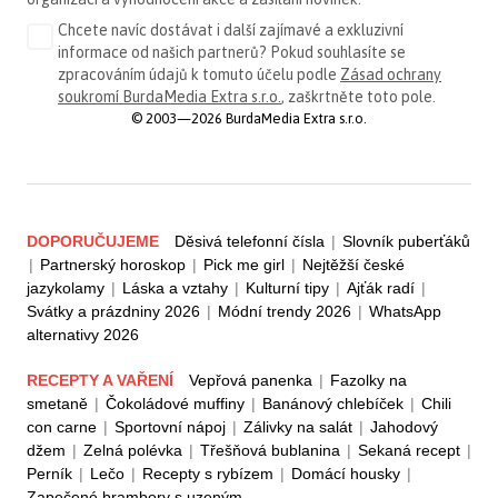
Chcete navíc dostávat i další zajímavé a exkluzivní
informace od našich partnerů? Pokud souhlasíte se
zpracováním údajů k tomuto účelu podle
Zásad ochrany
soukromí BurdaMedia Extra s.r.o.
, zaškrtněte toto pole.
© 2003—2026 BurdaMedia Extra s.r.o.
DOPORUČUJEME
Děsivá telefonní čísla
|
Slovník puberťáků
|
Partnerský horoskop
|
Pick me girl
|
Nejtěžší české
jazykolamy
|
Láska a vztahy
|
Kulturní tipy
|
Ajťák radí
|
Svátky a prázdniny 2026
|
Módní trendy 2026
|
WhatsApp
alternativy 2026
RECEPTY A VAŘENÍ
Vepřová panenka
|
Fazolky na
smetaně
|
Čokoládové muffiny
|
Banánový chlebíček
|
Chili
con carne
|
Sportovní nápoj
|
Zálivky na salát
|
Jahodový
džem
|
Zelná polévka
|
Třešňová bublanina
|
Sekaná recept
|
Perník
|
Lečo
|
Recepty s rybízem
|
Domácí housky
|
Zapečené brambory s uzeným