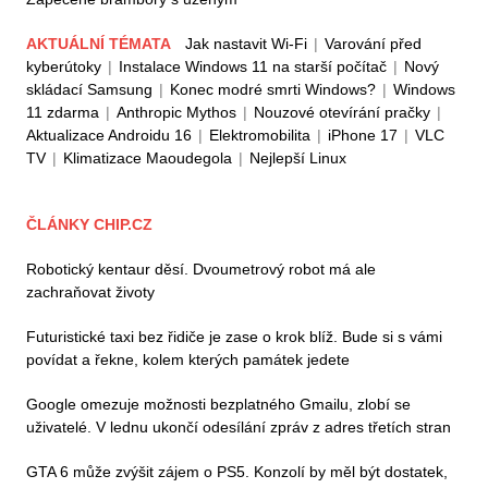
AKTUÁLNÍ TÉMATA
Jak nastavit Wi-Fi
|
Varování před
kyberútoky
|
Instalace Windows 11 na starší počítač
|
Nový
skládací Samsung
|
Konec modré smrti Windows?
|
Windows
11 zdarma
|
Anthropic Mythos
|
Nouzové otevírání pračky
|
Aktualizace Androidu 16
|
Elektromobilita
|
iPhone 17
|
VLC
TV
|
Klimatizace Maoudegola
|
Nejlepší Linux
ČLÁNKY CHIP.CZ
Robotický kentaur děsí. Dvoumetrový robot má ale
zachraňovat životy
Futuristické taxi bez řidiče je zase o krok blíž. Bude si s vámi
povídat a řekne, kolem kterých památek jedete
Google omezuje možnosti bezplatného Gmailu, zlobí se
uživatelé. V lednu ukončí odesílání zpráv z adres třetích stran
GTA 6 může zvýšit zájem o PS5. Konzolí by měl být dostatek,