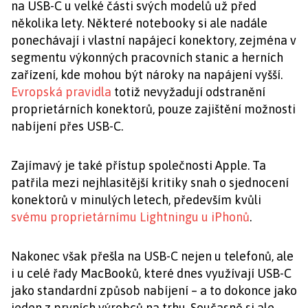
na USB-C u velké části svých modelů už před
několika lety. Některé notebooky si ale nadále
ponechávají i vlastní napájecí konektory, zejména v
segmentu výkonných pracovních stanic a herních
zařízení, kde mohou být nároky na napájení vyšší.
Evropská pravidla
totiž nevyžadují odstranění
proprietárních konektorů, pouze zajištění možnosti
nabíjení přes USB-C.
Zajímavý je také přístup společnosti Apple. Ta
patřila mezi nejhlasitější kritiky snah o sjednocení
konektorů v minulých letech, především kvůli
svému proprietárnímu Lightningu u iPhonů
.
Nakonec však přešla na USB-C nejen u telefonů, ale
i u celé řady MacBooků, které dnes využívají USB-C
jako standardní způsob nabíjení – a to dokonce jako
jeden z prvních výrobců na trhu. Současně si ale