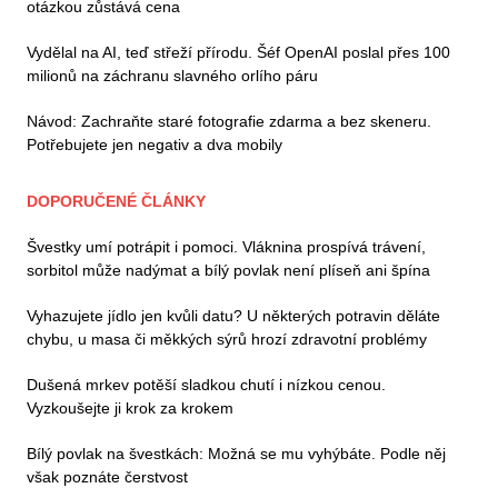
otázkou zůstává cena
Vydělal na AI, teď střeží přírodu. Šéf OpenAI poslal přes 100
milionů na záchranu slavného orlího páru
Návod: Zachraňte staré fotografie zdarma a bez skeneru.
Potřebujete jen negativ a dva mobily
DOPORUČENÉ ČLÁNKY
Švestky umí potrápit i pomoci. Vláknina prospívá trávení,
sorbitol může nadýmat a bílý povlak není plíseň ani špína
Vyhazujete jídlo jen kvůli datu? U některých potravin děláte
chybu, u masa či měkkých sýrů hrozí zdravotní problémy
Dušená mrkev potěší sladkou chutí i nízkou cenou.
Vyzkoušejte ji krok za krokem
Bílý povlak na švestkách: Možná se mu vyhýbáte. Podle něj
však poznáte čerstvost