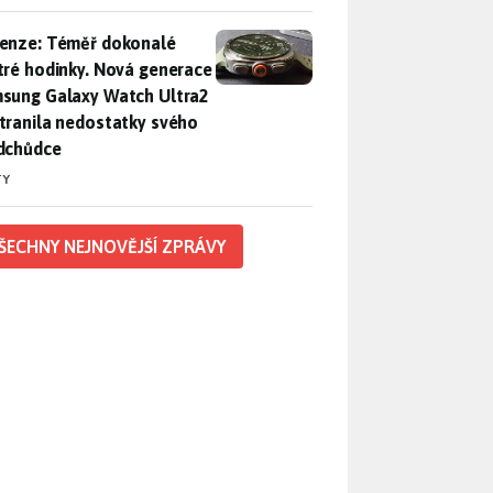
enze: Téměř dokonalé chytré hodinky. Nová generace Samsung
enze: Téměř dokonalé
tré hodinky. Nová generace
sung Galaxy Watch Ultra2
tranila nedostatky svého
dchůdce
TY
ŠECHNY NEJNOVĚJŠÍ ZPRÁVY