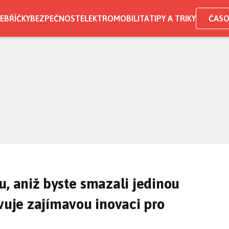
EBŘÍČKY
BEZPEČNOST
ELEKTROMOBILITA
TIPY A TRIKY
ČASO
u, aniž byste smazali jedinou
avuje zajímavou inovaci pro