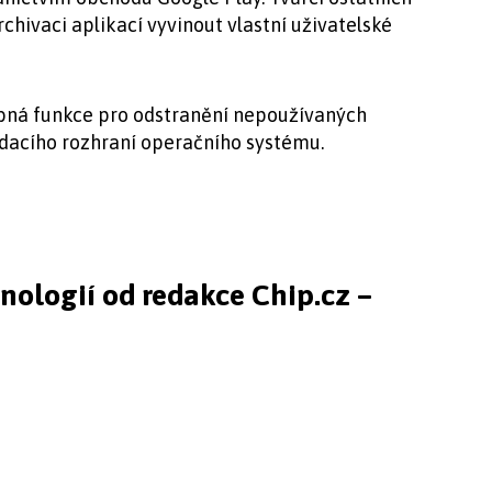
hivaci aplikací vyvinout vlastní uživatelské
bná funkce pro odstranění nepoužívaných
ádacího rozhraní operačního systému.
hnologií od redakce Chip.cz –