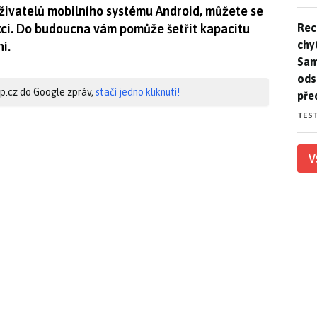
živatelů mobilního systému Android, můžete se
Rec
Rec
nkci. Do budoucna vám pomůže šetřit kapacitu
chy
í.
Sam
ods
hip.cz do Google zpráv,
stačí jedno kliknutí!
pře
TES
V