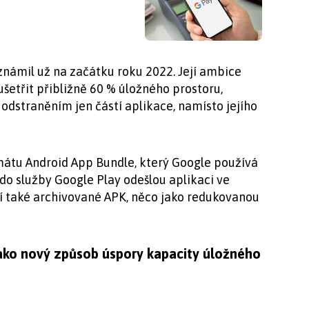
známil už na začátku roku 2022. Její ambice
ušetřit přibližně 60 % úložného prostoru,
odstraněním jen částí aplikace, namísto jejího
mátu Android App Bundle, který Google používá
ří do služby Google Play odešlou aplikaci ve
í také archivované APK, něco jako redukovanou
 jako nový způsob úspory kapacity úložného