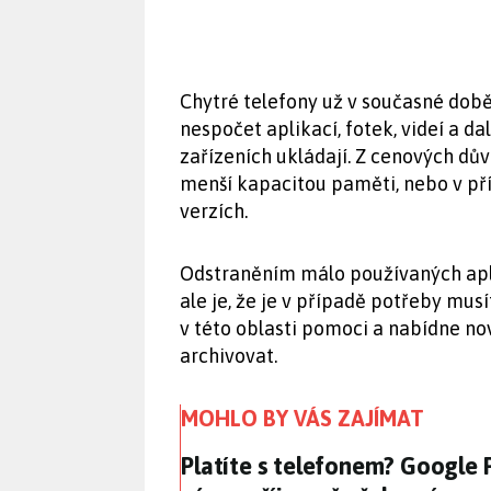
Chytré telefony už v současné době
nespočet aplikací, fotek, videí a da
zařízeních ukládají. Z cenových dův
menší kapacitou paměti, nebo v pří
verzích.
Odstraněním málo používaných apli
ale je, že je v případě potřeby mus
v této oblasti pomoci a nabídne n
archivovat.
MOHLO BY VÁS ZAJÍMAT
Platíte s telefonem? Google
Platíte s telefonem? Google 