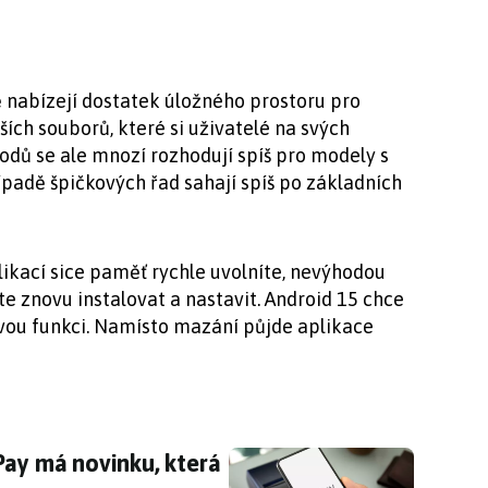
 nabízejí dostatek úložného prostoru pro
lších souborů, které si uživatelé na svých
odů se ale mnozí rozhodují spíš pro modely s
padě špičkových řad sahají spíš po základních
kací sice paměť rychle uvolníte, nevýhodou
íte znovu instalovat a nastavit. Android 15 chce
ovou funkci. Namísto mazání půjde aplikace
 Pay má novinku, která vás nepříjemně překva
Pay má novinku, která