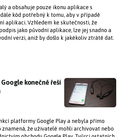
alý a obsahuje pouze ikonu aplikace s
dále kód potřebný k tomu, aby v případě
í aplikaci. Vzhledem ke skutečnosti, že
odpis jako původní aplikace, lze jej snadno a
ní verzi, aniž by došlo k jakékoliv ztrátě dat.
: Google konečně řeší nervující problém s Blu
: Google konečně řeší
h
nkcí platformy Google Play a nebyla přímo
o znamená, že uživatelé mohli archivovat nebo
nictvím obchodu Google Play. Tvůrci ostatních