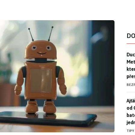
DO
Duck
Duc
Mety
kte
pře
BEZ
Ajť
Ajťá
od 
bat
jed
TIPY