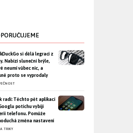
PORUČUJEME
DuckGo si dělá legraci z Mety. Nabízí sluneční brýle, které n
kDuckGo si dělá legraci z
. Nabízí sluneční brýle,
ré neumí vůbec nic, a
sně proto se vyprodaly
PEČNOST
ák radí: Těchto pět aplikací od Googlu potichu vybíjí baterii
k radí: Těchto pět aplikací
Googlu potichu vybíjí
erii telefonu. Pomůže
noduchá změna nastavení
 A TRIKY