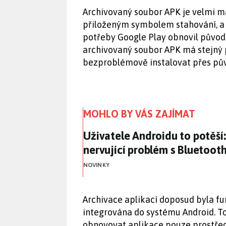
Archivovaný soubor APK je velmi m
přiloženým symbolem stahování, a 
potřeby Google Play obnovil původn
archivovaný soubor APK má stejný p
bezproblémově instalovat přes původ
MOHLO BY VÁS ZAJÍMAT
Uživatele Androidu to potěší
Uživatele Androidu to potěší
nervující problém s Bluetoot
NOVINKY
Archivace aplikací doposud byla fu
integrována do systému Android. T
obnovovat aplikace pouze prostřed