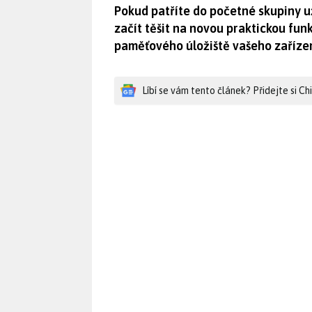
Pokud patříte do početné skupiny u
začít těšit na novou praktickou fu
paměťového úložiště vašeho zařízen
Líbí se vám tento článek? Přidejte si C