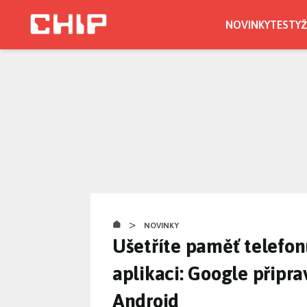
Přejít
k
NOVINKY
TESTY
Ž
hlavnímu
obsahu
>
NOVINKY
Ušetříte paměť telefon
aplikaci: Google připr
Android