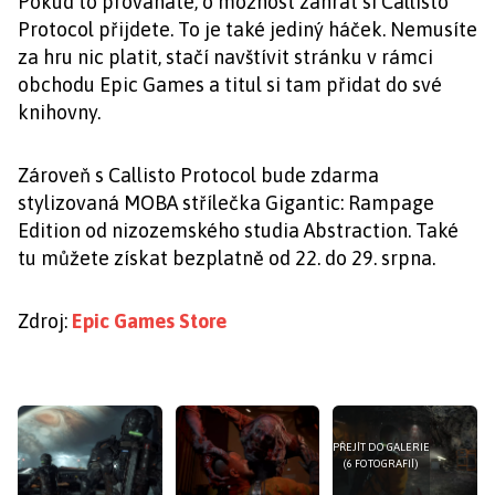
Pokud to prováháte, o možnost zahrát si Callisto
Protocol přijdete. To je také jediný háček. Nemusíte
za hru nic platit, stačí navštívit stránku v rámci
obchodu Epic Games a titul si tam přidat do své
knihovny.
Zároveň s Callisto Protocol bude zdarma
stylizovaná MOBA střílečka Gigantic: Rampage
Edition od nizozemského studia Abstraction. Také
tu můžete získat bezplatně od 22. do 29. srpna.
Zdroj:
Epic Games Store
PŘEJÍT DO GALERIE
(6 FOTOGRAFIÍ)