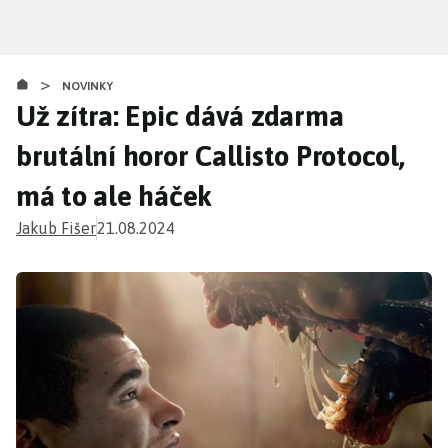
Přejít
k
hlavnímu
>
obsahu
NOVINKY
Už zítra: Epic dává zdarma
brutální horor Callisto Protocol,
má to ale háček
Jakub Fišer
21.08.2024