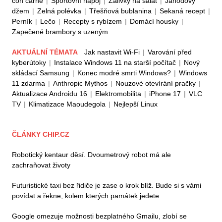
con carne
|
Sportovní nápoj
|
Zálivky na salát
|
Jahodový
džem
|
Zelná polévka
|
Třešňová bublanina
|
Sekaná recept
|
Perník
|
Lečo
|
Recepty s rybízem
|
Domácí housky
|
Zapečené brambory s uzeným
AKTUÁLNÍ TÉMATA
Jak nastavit Wi-Fi
|
Varování před
kyberútoky
|
Instalace Windows 11 na starší počítač
|
Nový
skládací Samsung
|
Konec modré smrti Windows?
|
Windows
11 zdarma
|
Anthropic Mythos
|
Nouzové otevírání pračky
|
Aktualizace Androidu 16
|
Elektromobilita
|
iPhone 17
|
VLC
TV
|
Klimatizace Maoudegola
|
Nejlepší Linux
ČLÁNKY CHIP.CZ
Robotický kentaur děsí. Dvoumetrový robot má ale
zachraňovat životy
Futuristické taxi bez řidiče je zase o krok blíž. Bude si s vámi
povídat a řekne, kolem kterých památek jedete
Google omezuje možnosti bezplatného Gmailu, zlobí se