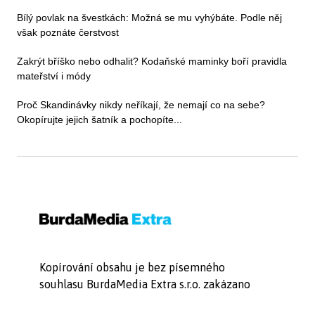
Bílý povlak na švestkách: Možná se mu vyhýbáte. Podle něj
však poznáte čerstvost
Zakrýt bříško nebo odhalit? Kodaňské maminky boří pravidla
mateřství i módy
Proč Skandinávky nikdy neříkají, že nemají co na sebe?
Okopírujte jejich šatník a pochopíte...
Kopírování obsahu je bez písemného
souhlasu BurdaMedia Extra s.r.o. zakázano