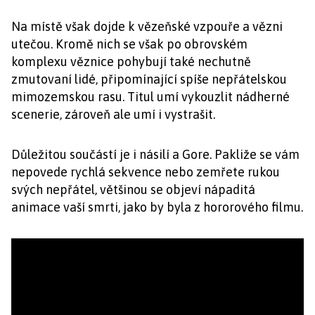
Na místě však dojde k vězeňské vzpouře a vězni
utečou. Kromě nich se však po obrovském
komplexu věznice pohybují také nechutně
zmutovaní lidé, připomínající spíše nepřátelskou
mimozemskou rasu. Titul umí vykouzlit nádherné
scenerie, zároveň ale umí i vystrašit.
Důležitou součástí je i násilí a Gore. Pakliže se vám
nepovede rychlá sekvence nebo zemřete rukou
svých nepřátel, většinou se objeví nápaditá
animace vaší smrti, jako by byla z hororového filmu.