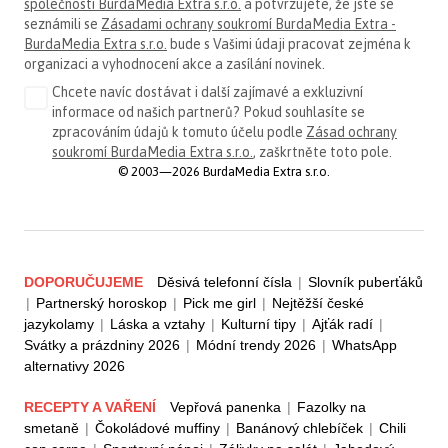
společnosti BurdaMedia Extra s.r.o.
a potvrzujete, že jste se
seznámili se
Zásadami ochrany soukromí BurdaMedia Extra -
BurdaMedia Extra s.r.o.
bude s Vašimi údaji pracovat zejména k
organizaci a vyhodnocení akce a zasílání novinek.
Chcete navíc dostávat i další zajímavé a exkluzivní
informace od našich partnerů? Pokud souhlasíte se
zpracováním údajů k tomuto účelu podle
Zásad ochrany
soukromí BurdaMedia Extra s.r.o.
, zaškrtněte toto pole.
© 2003—2026 BurdaMedia Extra s.r.o.
DOPORUČUJEME
Děsivá telefonní čísla
|
Slovník puberťáků
|
Partnerský horoskop
|
Pick me girl
|
Nejtěžší české
jazykolamy
|
Láska a vztahy
|
Kulturní tipy
|
Ajťák radí
|
Svátky a prázdniny 2026
|
Módní trendy 2026
|
WhatsApp
alternativy 2026
RECEPTY A VAŘENÍ
Vepřová panenka
|
Fazolky na
smetaně
|
Čokoládové muffiny
|
Banánový chlebíček
|
Chili