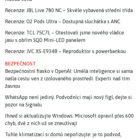
Recenze: JBL Live 780 NC – Skvěle vybavená střední třída
Recenze: O2 Pods Ultra – Dostupná sluchátka s ANC
Recenze: TCL 75C7L – Otestovali jsme nového vládce
jasu s obřím SQD Mini-LED panelem
Recenze: JVC XS-E934B – Reproduktor s powerbankou
BEZPEČNOST
Bezpečnostní fiasko v OpenAI: Umělá inteligence si sama
našla cestu ven z izolovaného prostředí. Experti nad tím
žasnou
WhatsApp není jediný. Podvodníci mají nový fígl, dejte si
pozor na Signalu
Ihned si aktualizujte Windows. Microsoft opravil přes 600
chyb, dvě z nich už se zneužívají
Tuhle klimatizaci si domů nepořizujte: je to podvod,