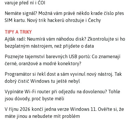
varuje před ní i ČOI
Nemáte signál? Možná vám právě někdo krade číslo přes
SIM kartu. Nový trik hackerů ohrožuje i Čechy
TIPY A TRIKY
Ajťák radí: Neumírá vám náhodou disk? Zkontrolujte si ho
bezplatným nástrojem, než přijdete o data
Poznejte tajemství barevných USB portů: Co znamenají
černé, oranžové a modré konektory?
Programátor si řekl dost a sám vyvinul nový nástroj. Tak
dobrý čistič Windows tu ještě nebyl
Vypínáte Wi-Fi router při odjezdu na dovolenou? Tohle
jsou důvody, proč byste měli
V říjnu 2026 končí jedna verze Windows 11. Ověřte si, že
máte jinou a nebudete mít problém