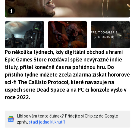
PŘEJÍT DO GALERIE
(6 FOTOGRAFIÍ)
Po několika týdnech, kdy digitální obchod s hrami
Epic Games Store rozdával spíše nevýrazné indie
tituly, přišel konečně čas na pořádnou hru. Do
příštího týdne můžete zcela zdarma získat hororové
sci-fi The Callisto Protocol, které navazuje na
úspěch série Dead Space a na PC či konzole vyšlo v
roce 2022.
Líbí se vám tento článek? Přidejte si Chip.cz do Google
zpráv,
stačí jedno kliknutí!