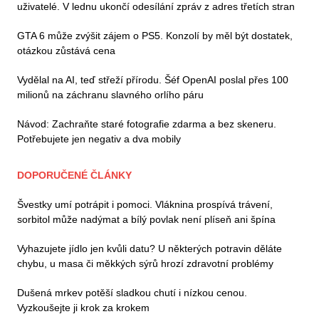
uživatelé. V lednu ukončí odesílání zpráv z adres třetích stran
GTA 6 může zvýšit zájem o PS5. Konzolí by měl být dostatek,
otázkou zůstává cena
Vydělal na AI, teď střeží přírodu. Šéf OpenAI poslal přes 100
milionů na záchranu slavného orlího páru
Návod: Zachraňte staré fotografie zdarma a bez skeneru.
Potřebujete jen negativ a dva mobily
DOPORUČENÉ ČLÁNKY
Švestky umí potrápit i pomoci. Vláknina prospívá trávení,
sorbitol může nadýmat a bílý povlak není plíseň ani špína
Vyhazujete jídlo jen kvůli datu? U některých potravin děláte
chybu, u masa či měkkých sýrů hrozí zdravotní problémy
Dušená mrkev potěší sladkou chutí i nízkou cenou.
Vyzkoušejte ji krok za krokem