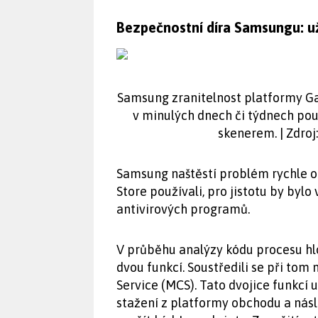
Bezpečnostní díra Samsungu: už
Samsung zranitelnost platformy Gala
v minulých dnech či týdnech použ
skenerem. | Zdroj
Samsung naštěstí problém rychle op
Store používali, pro jistotu by byl
antivirových programů.
V průběhu analýzy kódu procesu hlo
dvou funkcí. Soustředili se při to
Service (MCS). Tato dvojice funkcí 
stažení z platformy obchodu a násle