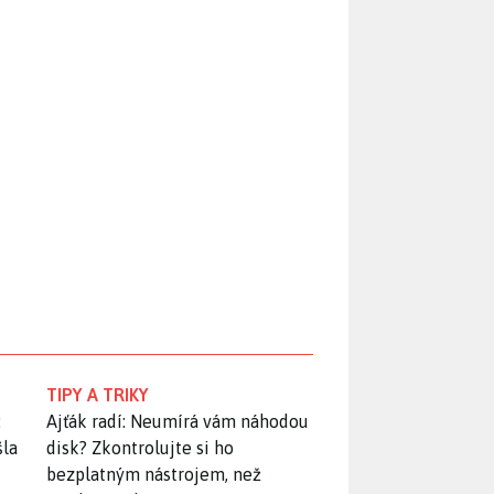
TIPY A TRIKY
:
Ajťák radí: Neumírá vám náhodou
šla
disk? Zkontrolujte si ho
bezplatným nástrojem, než