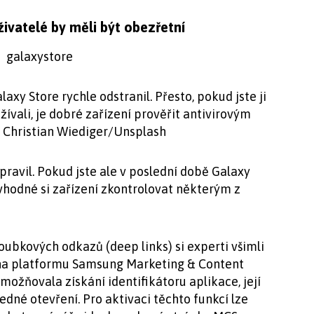
ivatelé by měli být obezřetní
xy Store rychle odstranil. Přesto, pokud jste ji
ívali, je dobré zařízení prověřit antivirovým
: Christian Wiediger/Unsplash
ravil. Pokud jste ale v poslední době Galaxy
o vhodné si zařízení zkontrolovat některým z
ubkových odkazů (deep links) si experti všimli
m na platformu Samsung Marketing & Content
umožňovala získání identifikátoru aplikace, její
dné otevření. Pro aktivaci těchto funkcí lze