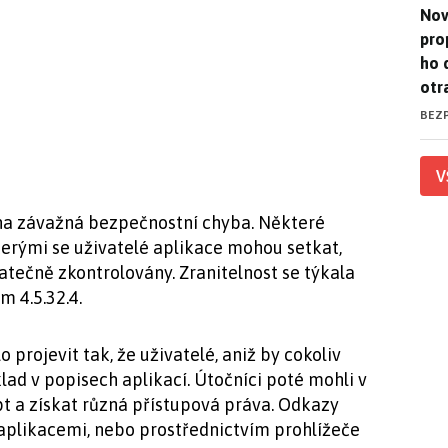
Nov
Nov
pro
ho 
otr
BEZ
V
ěna závažná bezpečnostní chyba. Některé
kterými se uživatelé aplikace mohou setkat,
atečně zkontrolovány. Zranitelnost se týkala
 4.5.32.4.
 projevit tak, že uživatelé, aniž by cokoliv
íklad v popisech aplikací. Útočníci poté mohli v
ipt a získat různá přístupová práva. Odkazy
 aplikacemi, nebo prostřednictvím prohlížeče