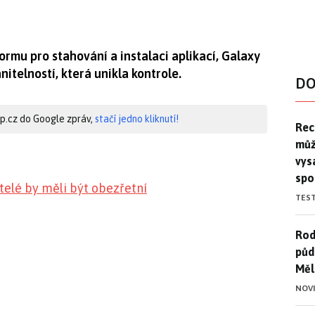
rmu pro stahování a instalaci aplikací, Galaxy
nitelností, která unikla kontrole.
DO
hip.cz do Google zpráv,
stačí jedno kliknutí!
Rec
Rec
můž
vys
spo
telé by měli být obezřetní
TES
Rod
Rod
půd
Měl
NOV