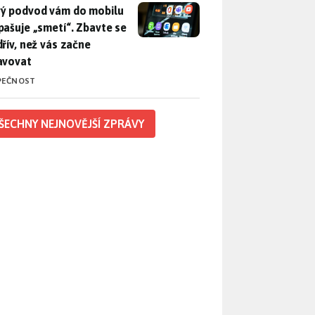
ý podvod vám do mobilu propašuje „smetí“. Zbavte se ho dřív, 
ý podvod vám do mobilu
pašuje „smetí“. Zbavte se
dřív, než vás začne
avovat
PEČNOST
ŠECHNY NEJNOVĚJŠÍ ZPRÁVY