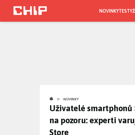
Přejít
k
NOVINKY
TESTY
Ž
hlavnímu
obsahu
>
NOVINKY
Uživatelé smartphonů 
na pozoru: experti varu
Store