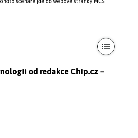
 tohoto scénáře jde do webové stránky MCS
hnologií od redakce Chip.cz –