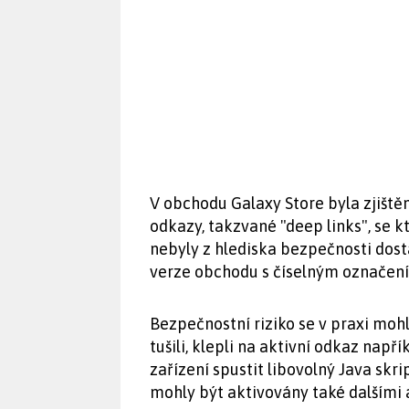
V obchodu Galaxy Store byla zjišt
odkazy, takzvané "deep links", se 
nebyly z hlediska bezpečnosti dost
verze obchodu s číselným označením
Bezpečnostní riziko se v praxi mohlo
tušili, klepli na aktivní odkaz např
zařízení spustit libovolný Java skr
mohly být aktivovány také dalšími