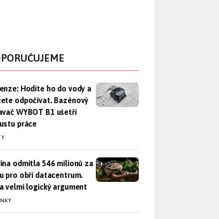
PORUČUJEME
enze: Hodíte ho do vody a můžete odpočívat. Bazénový vysava
enze: Hodíte ho do vody a
ete odpočívat. Bazénový
avač WYBOT B1 ušetří
ustu práce
TY
ina odmítla 546 milionů za půdu pro obří datacentrum. Měla 
ina odmítla 546 milionů za
u pro obří datacentrum.
a velmi logický argument
INKY