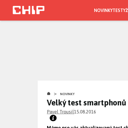
Přejít
k
NOVINKY
TESTY
Ž
hlavnímu
obsahu
>
NOVINKY
Velký test smartphonů
Pavel Trousil
15.08.2016
Máme pro vás aktualizovaný test chy