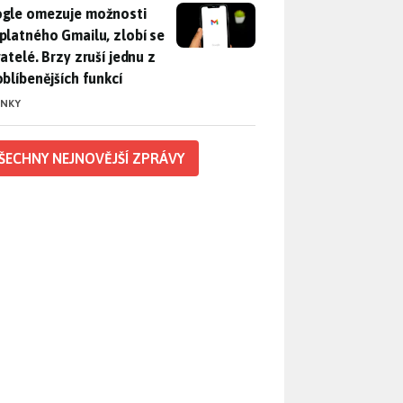
gle omezuje možnosti bezplatného Gmailu, zlobí se uživatelé. 
gle omezuje možnosti
platného Gmailu, zlobí se
atelé. Brzy zruší jednu z
oblíbenějších funkcí
INKY
ŠECHNY NEJNOVĚJŠÍ ZPRÁVY