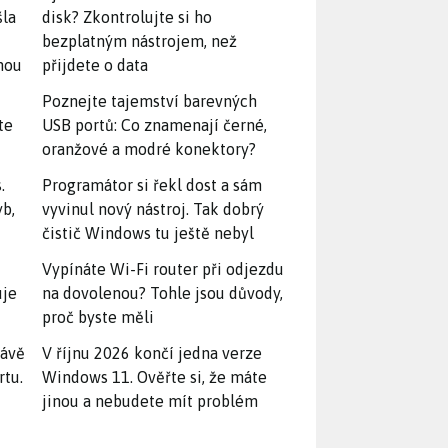
šla
disk? Zkontrolujte si ho
bezplatným nástrojem, než
snou
přijdete o data
Poznejte tajemství barevných
te
USB portů: Co znamenají černé,
oranžové a modré konektory?
.
Programátor si řekl dost a sám
yb,
vyvinul nový nástroj. Tak dobrý
čistič Windows tu ještě nebyl
Vypínáte Wi-Fi router při odjezdu
uje
na dovolenou? Tohle jsou důvody,
proč byste měli
rávě
V říjnu 2026 končí jedna verze
rtu.
Windows 11. Ověřte si, že máte
jinou a nebudete mít problém