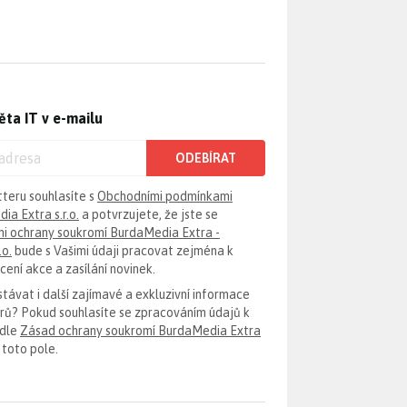
ěta IT v e-mailu
ODEBÍRAT
tteru souhlasíte s
Obchodními podmínkami
ia Extra s.r.o.
a potvrzujete, že jste se
i ochrany soukromí BurdaMedia Extra -
.o.
bude s Vašimi údaji pracovat zejména k
ení akce a zasílání novinek.
távat i další zajímavé a exkluzivní informace
erů? Pokud souhlasíte se zpracováním údajů k
odle
Zásad ochrany soukromí BurdaMedia Extra
 toto pole.