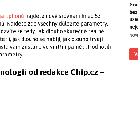
Goo
Goo
bez
martphonů
najdete nově srovnání hned 53
uživ
ů. Najdete zde všechny důležité parametry,
nej
zvíte se tedy, jak dlouho skutečně reálně
NOV
ii, jak dlouho se nabíjí, jak dlouho trvají
ísta vám zůstane ve vnitřní paměti. Hodnotili
parametry.
V
hnologií od redakce Chip.cz –