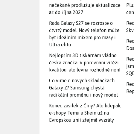
nečekaně prodlužuje aktualizace
Plu
až do října 2027
ce
Řada Galaxy S27 se rozroste o
Rec
čtvrtý model. Nový telefon může
Skv
být ideálním mixem pro masy i
Rec
Ultra elitu
Dos
Nejlepším 3D tiskárnám vládne
Rec
česká značka. V porovnání vítězí
jsm
kvalitou, ale levná rozhodně není
SQD
Co víme o nových skládačkách
Rec
Galaxy Z? Samsung chystá
Rep
radikální proměnu i nový model
Konec zásilek z Číny? Ale kdepak,
e-shopy Temu a Shein už na
Evropskou unii zřejmě vyzrály