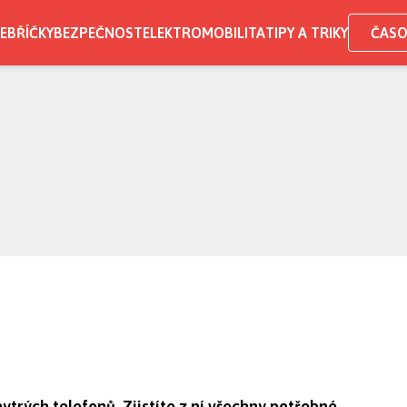
EBŘÍČKY
BEZPEČNOST
ELEKTROMOBILITA
TIPY A TRIKY
ČASO
trých telefonů. Zjistíte z ní všechny potřebné