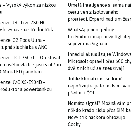
s – Vysoký výkon za nízkou
Umělá inteligence si sama na
nu
cestu ven z izolovaného
prostředí. Experti nad tím ža
enze: JBL Live 780 NC –
ěle vybavená střední třída
WhatsApp není jediný.
Podvodníci mají nový fígl, dej
enze: O2 Pods Ultra –
si pozor na Signalu
tupná sluchátka s ANC
Ihned si aktualizujte Windows
enze: TCL 75C7L – Otestovali
Microsoft opravil přes 600 ch
e nového vládce jasu s obřím
dvě z nich už se zneužívají
 Mini-LED panelem
Tuhle klimatizaci si domů
enze: JVC XS-E934B –
nepořizujte: je to podvod, var
roduktor s powerbankou
před ní i ČOI
Nemáte signál? Možná vám p
někdo krade číslo přes SIM ka
Nový trik hackerů ohrožuje i
Čechy