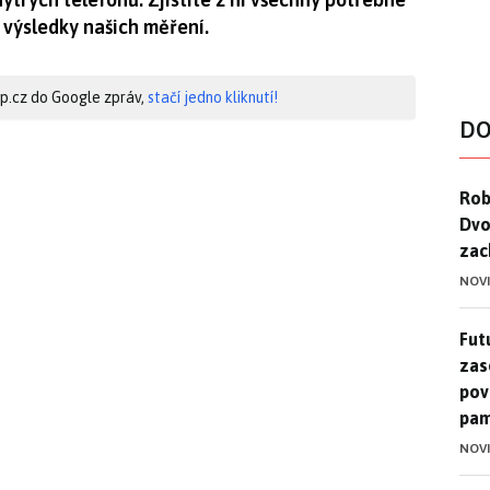
 výsledky našich měření.
hip.cz do Google zpráv,
stačí jedno kliknutí!
DO
Rob
Rob
Dvo
zac
NOV
Futu
Futu
zase
pov
pam
NOV