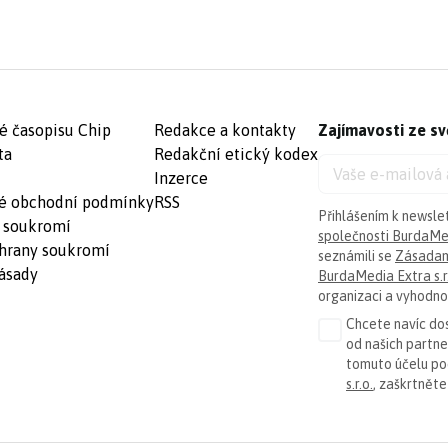
é časopisu Chip
Redakce a kontakty
Zajímavosti ze sv
ta
Redakční etický kodex
Inzerce
é obchodní podmínky
RSS
Přihlášením k newsle
 soukromí
společnosti BurdaMed
hrany soukromí
seznámili se
Zásadam
ásady
BurdaMedia Extra s.r
organizaci a vyhodnoc
Chcete navíc dos
od našich partn
tomuto účelu p
s.r.o.
, zaškrtněte