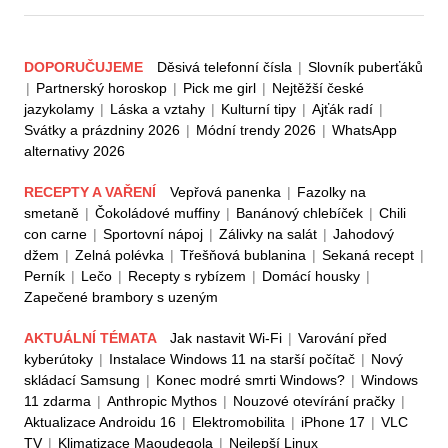
DOPORUČUJEME
Děsivá telefonní čísla
|
Slovník puberťáků
|
Partnerský horoskop
|
Pick me girl
|
Nejtěžší české
jazykolamy
|
Láska a vztahy
|
Kulturní tipy
|
Ajťák radí
|
Svátky a prázdniny 2026
|
Módní trendy 2026
|
WhatsApp
alternativy 2026
RECEPTY A VAŘENÍ
Vepřová panenka
|
Fazolky na
smetaně
|
Čokoládové muffiny
|
Banánový chlebíček
|
Chili
con carne
|
Sportovní nápoj
|
Zálivky na salát
|
Jahodový
džem
|
Zelná polévka
|
Třešňová bublanina
|
Sekaná recept
|
Perník
|
Lečo
|
Recepty s rybízem
|
Domácí housky
|
Zapečené brambory s uzeným
AKTUÁLNÍ TÉMATA
Jak nastavit Wi-Fi
|
Varování před
kyberútoky
|
Instalace Windows 11 na starší počítač
|
Nový
skládací Samsung
|
Konec modré smrti Windows?
|
Windows
11 zdarma
|
Anthropic Mythos
|
Nouzové otevírání pračky
|
Aktualizace Androidu 16
|
Elektromobilita
|
iPhone 17
|
VLC
TV
|
Klimatizace Maoudegola
|
Nejlepší Linux