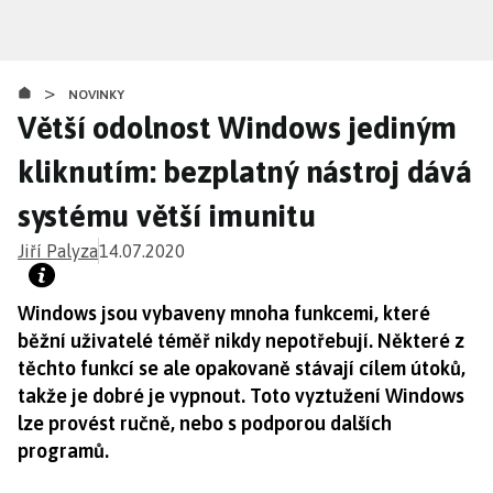
Přejít
k
hlavnímu
>
obsahu
NOVINKY
Větší odolnost Windows jediným
kliknutím: bezplatný nástroj dává
systému větší imunitu
Jiří Palyza
14.07.2020
Windows jsou vybaveny mnoha funkcemi, které
běžní uživatelé téměř nikdy nepotřebují. Některé z
těchto funkcí se ale opakovaně stávají cílem útoků,
takže je dobré je vypnout. Toto vyztužení Windows
lze provést ručně, nebo s podporou dalších
programů.