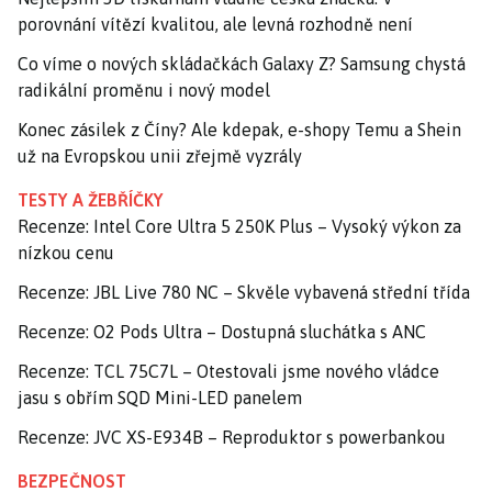
porovnání vítězí kvalitou, ale levná rozhodně není
Co víme o nových skládačkách Galaxy Z? Samsung chystá
radikální proměnu i nový model
Konec zásilek z Číny? Ale kdepak, e-shopy Temu a Shein
už na Evropskou unii zřejmě vyzrály
TESTY A ŽEBŘÍČKY
Recenze: Intel Core Ultra 5 250K Plus – Vysoký výkon za
nízkou cenu
Recenze: JBL Live 780 NC – Skvěle vybavená střední třída
Recenze: O2 Pods Ultra – Dostupná sluchátka s ANC
Recenze: TCL 75C7L – Otestovali jsme nového vládce
jasu s obřím SQD Mini-LED panelem
Recenze: JVC XS-E934B – Reproduktor s powerbankou
BEZPEČNOST