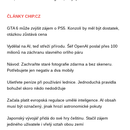
ČLÁNKY CHIP.CZ
GTA 6 může zvýšit zájem o PS5. Konzolí by měl být dostatek,
otázkou zůstává cena
Vydělal na AI, teď střeží přírodu. Šéf OpenAI poslal přes 100
milionů na záchranu slavného orlího páru
Návod: Zachraňte staré fotografie zdarma a bez skeneru.
Potřebujete jen negativ a dva mobily
Ušetřete peníze při používání lednice. Jednoduchá pravidla
bohužel skoro nikdo nedodržuje
Začala platit evropská regulace umělé inteligence. AI obsah
musí být označený, jinak hrozí astronomické pokuty
Japonský vývojář přidá do své hry češtinu. Stačil zájem
jediného uživatele i vřelý vztah obou zemí