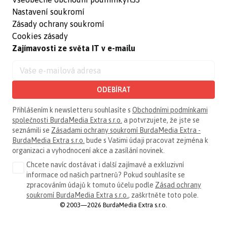
Nastavení soukromí
Zásady ochrany soukromí
Cookies zásady
Zajímavosti ze světa IT v e-mailu
ODEBÍRAT
Přihlášením k newsletteru souhlasíte s
Obchodními podmínkami
společnosti BurdaMedia Extra s.r.o.
a potvrzujete, že jste se
seznámili se
Zásadami ochrany soukromí BurdaMedia Extra -
BurdaMedia Extra s.r.o.
bude s Vašimi údaji pracovat zejména k
organizaci a vyhodnocení akce a zasílání novinek.
Chcete navíc dostávat i další zajímavé a exkluzivní
informace od našich partnerů? Pokud souhlasíte se
zpracováním údajů k tomuto účelu podle
Zásad ochrany
soukromí BurdaMedia Extra s.r.o.
, zaškrtněte toto pole.
© 2003—2026 BurdaMedia Extra s.r.o.