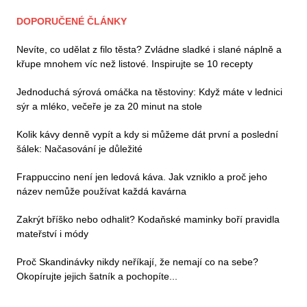
DOPORUČENÉ ČLÁNKY
Nevíte, co udělat z filo těsta? Zvládne sladké i slané náplně a
křupe mnohem víc než listové. Inspirujte se 10 recepty
Jednoduchá sýrová omáčka na těstoviny: Když máte v lednici
sýr a mléko, večeře je za 20 minut na stole
Kolik kávy denně vypít a kdy si můžeme dát první a poslední
šálek: Načasování je důležité
Frappuccino není jen ledová káva. Jak vzniklo a proč jeho
název nemůže používat každá kavárna
Zakrýt bříško nebo odhalit? Kodaňské maminky boří pravidla
mateřství i módy
Proč Skandinávky nikdy neříkají, že nemají co na sebe?
Okopírujte jejich šatník a pochopíte...