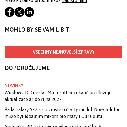
Máte k článku připomínku?
Napište nám
MOHLO BY SE VÁM LÍBIT
VŠECHNY NEJNOVĚJŠÍ ZPRÁVY
DOPORUČUJEME
NOVINKY
Windows 10 žije dál: Microsoft nečekaně prodlužuje
aktualizace až do října 2027
Řada Galaxy S27 se rozroste o čtvrtý model. Nový telefon
může být ideálním mixem pro masy i Ultra elitu
Nejlepším 3D tiskárnám vládne česká značka. V