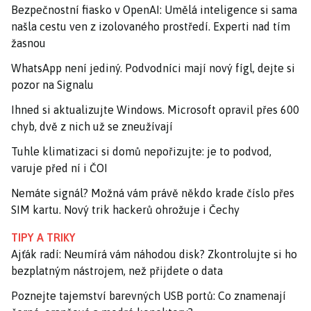
Bezpečnostní fiasko v OpenAI: Umělá inteligence si sama
našla cestu ven z izolovaného prostředí. Experti nad tím
žasnou
WhatsApp není jediný. Podvodníci mají nový fígl, dejte si
pozor na Signalu
Ihned si aktualizujte Windows. Microsoft opravil přes 600
chyb, dvě z nich už se zneužívají
Tuhle klimatizaci si domů nepořizujte: je to podvod,
varuje před ní i ČOI
Nemáte signál? Možná vám právě někdo krade číslo přes
SIM kartu. Nový trik hackerů ohrožuje i Čechy
TIPY A TRIKY
Ajťák radí: Neumírá vám náhodou disk? Zkontrolujte si ho
bezplatným nástrojem, než přijdete o data
Poznejte tajemství barevných USB portů: Co znamenají