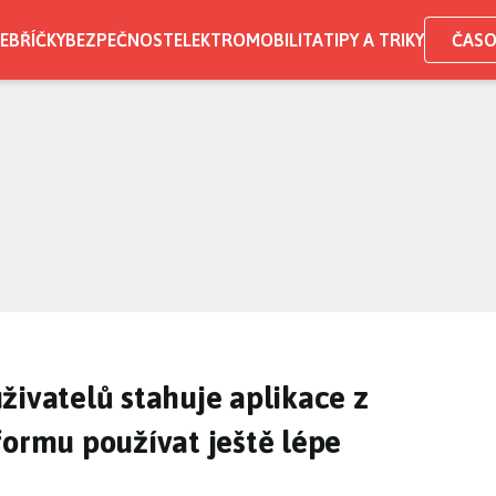
EBŘÍČKY
BEZPEČNOST
ELEKTROMOBILITA
TIPY A TRIKY
ČASO
živatelů stahuje aplikace z
formu používat ještě lépe