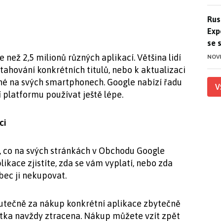
Ruso
Rus
Exp
se 
než 2,5 milionů různých aplikací. Většina lidí
NOV
ahování konkrétních titulů, nebo k aktualizaci
vané na svých smartphonech. Google nabízí řadu
V
 platformu používat ještě lépe.
ci
o, co na svých stránkách v Obchodu Google
likace zjistíte, zda se vám vyplatí, nebo zda
ůbec ji nekupovat.
 skutečně za nákup konkrétní aplikace zbytečně
stka navždy ztracena. Nákup můžete vzít zpět