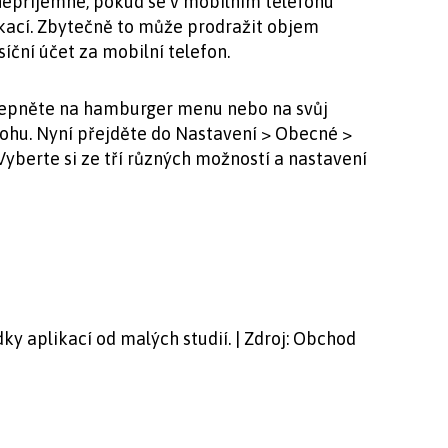
 nepříjemné, pokud se v mobilním telefonu
kací. Zbytečně to může prodražit objem
íční účet za mobilní telefon.
klepněte na hamburger menu nebo na svůj
rohu. Nyní přejděte do Nastavení > Obecné >
Vyberte si ze tří různých možností a nastavení
dky aplikací od malých studií. | Zdroj: Obchod