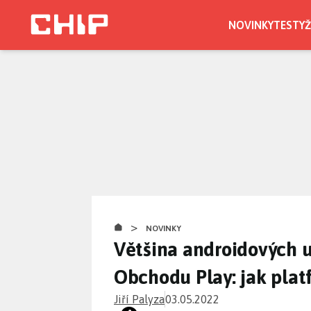
Přejít
k
NOVINKY
TESTY
Ž
hlavnímu
obsahu
>
NOVINKY
Většina androidových u
Obchodu Play: jak plat
Jiří Palyza
03.05.2022