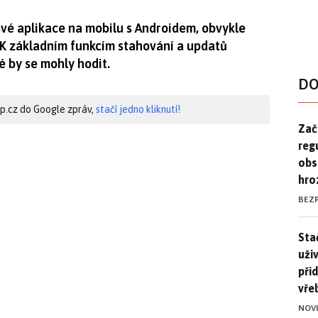
své aplikace na mobilu s Androidem, obvykle
K základním funkcím stahování a updatů
ré by se mohly hodit.
DO
hip.cz do Google zpráv,
stačí jedno kliknutí!
Zač
Zač
reg
obs
hro
BEZ
Stač
Sta
uži
při
vře
NOV