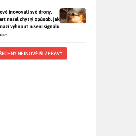
vé inovovali své drony. Expert našel chytrý způsob, jak se sna
ové inovovali své drony.
ert našel chytrý způsob, jak
snaží vyhnout rušení signálu
INKY
ŠECHNY NEJNOVĚJŠÍ ZPRÁVY