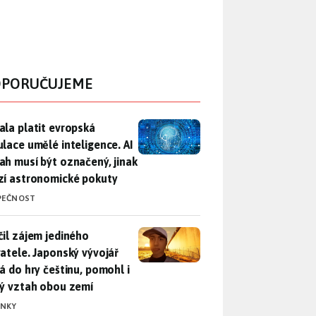
PORUČUJEME
ala platit evropská regulace umělé inteligence. AI obsah musí
ala platit evropská
ulace umělé inteligence. AI
ah musí být označený, jinak
zí astronomické pokuty
PEČNOST
il zájem jediného uživatele. Japonský vývojář přidá do hry češ
čil zájem jediného
vatele. Japonský vývojář
dá do hry češtinu, pomohl i
lý vztah obou zemí
INKY