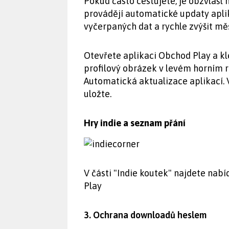
Pokud často cestujete, je obzvlášť
provádějí automatické updaty apli
vyčerpaných dat a rychle zvýšit měs
Otevřete aplikaci Obchod Play a 
profilový obrázek v levém horním 
Automatická aktualizace aplikací. 
uložte.
Hry indie a seznam přání
V části "Indie koutek" najdete nabí
Play
3. Ochrana downloadů heslem