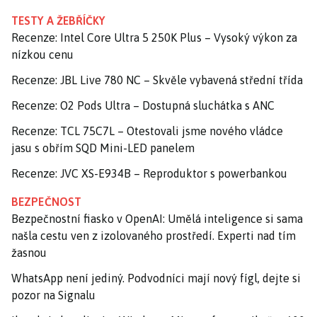
TESTY A ŽEBŘÍČKY
Recenze: Intel Core Ultra 5 250K Plus – Vysoký výkon za
nízkou cenu
Recenze: JBL Live 780 NC – Skvěle vybavená střední třída
Recenze: O2 Pods Ultra – Dostupná sluchátka s ANC
Recenze: TCL 75C7L – Otestovali jsme nového vládce
jasu s obřím SQD Mini-LED panelem
Recenze: JVC XS-E934B – Reproduktor s powerbankou
BEZPEČNOST
Bezpečnostní fiasko v OpenAI: Umělá inteligence si sama
našla cestu ven z izolovaného prostředí. Experti nad tím
žasnou
WhatsApp není jediný. Podvodníci mají nový fígl, dejte si
pozor na Signalu