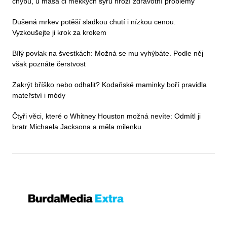
chybu, u masa či měkkých sýrů hrozí zdravotní problémy
Dušená mrkev potěší sladkou chutí i nízkou cenou.
Vyzkoušejte ji krok za krokem
Bílý povlak na švestkách: Možná se mu vyhýbáte. Podle něj
však poznáte čerstvost
Zakrýt bříško nebo odhalit? Kodaňské maminky boří pravidla
mateřství i módy
Čtyři věci, které o Whitney Houston možná nevíte: Odmítl ji
bratr Michaela Jacksona a měla milenku