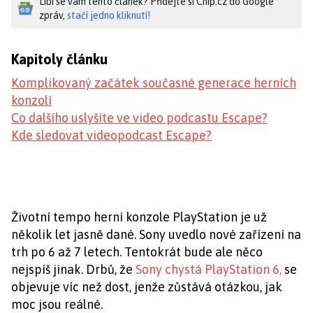
Líbí se vám tento článek? Přidejte si Chip.cz do Google
zpráv,
stačí jedno kliknutí!
Kapitoly článku
Komplikovaný začátek současné generace herních
konzolí
Co dalšího uslyšíte ve video podcastu Escape?
Kde sledovat videopodcast Escape?
Životní tempo herní konzole PlayStation je už
několik let jasně dané. Sony uvedlo nové zařízení na
trh po 6 až 7 letech. Tentokrát bude ale něco
nejspíš jinak. Drbů, že
Sony chystá PlayStation 6,
se
objevuje víc než dost, jenže zůstává otázkou, jak
moc jsou reálné.