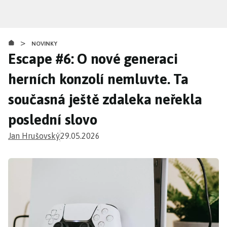
Přejít
k
hlavnímu
>
obsahu
NOVINKY
Escape #6: O nové generaci
herních konzolí nemluvte. Ta
současná ještě zdaleka neřekla
poslední slovo
Jan Hrušovský
29.05.2026