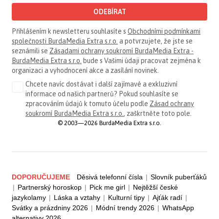
ODEBÍRAT
Přihlášením k newsletteru souhlasíte s
Obchodními podmínkami
společnosti BurdaMedia Extra s.r.o.
a potvrzujete, že jste se
seznámili se
Zásadami ochrany soukromí BurdaMedia Extra -
BurdaMedia Extra s.r.o.
bude s Vašimi údaji pracovat zejména k
organizaci a vyhodnocení akce a zasílání novinek.
Chcete navíc dostávat i další zajímavé a exkluzivní
informace od našich partnerů? Pokud souhlasíte se
zpracováním údajů k tomuto účelu podle
Zásad ochrany
soukromí BurdaMedia Extra s.r.o.
, zaškrtněte toto pole.
© 2003—2026 BurdaMedia Extra s.r.o.
DOPORUČUJEME
Děsivá telefonní čísla
|
Slovník puberťáků
|
Partnerský horoskop
|
Pick me girl
|
Nejtěžší české
jazykolamy
|
Láska a vztahy
|
Kulturní tipy
|
Ajťák radí
|
Svátky a prázdniny 2026
|
Módní trendy 2026
|
WhatsApp
alternativy 2026