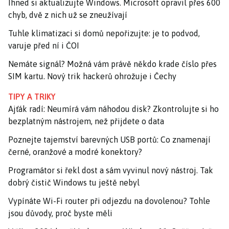
Ihned si aktualizujte Windows. Microsoft opravil přes 600
chyb, dvě z nich už se zneužívají
Tuhle klimatizaci si domů nepořizujte: je to podvod,
varuje před ní i ČOI
Nemáte signál? Možná vám právě někdo krade číslo přes
SIM kartu. Nový trik hackerů ohrožuje i Čechy
TIPY A TRIKY
Ajťák radí: Neumírá vám náhodou disk? Zkontrolujte si ho
bezplatným nástrojem, než přijdete o data
Poznejte tajemství barevných USB portů: Co znamenají
černé, oranžové a modré konektory?
Programátor si řekl dost a sám vyvinul nový nástroj. Tak
dobrý čistič Windows tu ještě nebyl
Vypínáte Wi-Fi router při odjezdu na dovolenou? Tohle
jsou důvody, proč byste měli