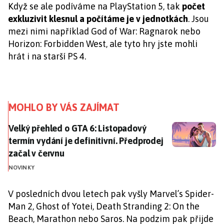
Když se ale podíváme na PlayStation 5, tak
počet
exkluzivit klesnul a počítáme je v jednotkách
. Jsou
mezi nimi například God of War: Ragnarok nebo
Horizon: Forbidden West, ale tyto hry jste mohli
hrát i na starší PS 4.
MOHLO BY VÁS ZAJÍMAT
Velký přehled o GTA 6: Listopadový termín vydání je de
Velký přehled o GTA 6: Listopadový
termín vydání je definitivní. Předprodej
začal v červnu
NOVINKY
V posledních dvou letech pak vyšly Marvel’s Spider-
Man 2, Ghost of Yotei, Death Stranding 2: On the
Beach, Marathon nebo Saros. Na podzim pak přijde