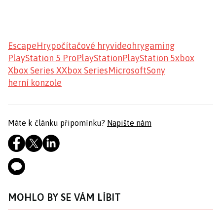
Escape
Hry
počítačové hry
videohry
gaming
PlayStation 5 Pro
PlayStation
PlayStation 5
xbox
Xbox Series X
Xbox Series
Microsoft
Sony
herní konzole
Máte k článku připomínku?
Napište nám
MOHLO BY SE VÁM LÍBIT