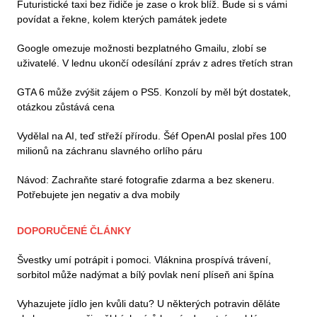
Futuristické taxi bez řidiče je zase o krok blíž. Bude si s vámi
povídat a řekne, kolem kterých památek jedete
Google omezuje možnosti bezplatného Gmailu, zlobí se
uživatelé. V lednu ukončí odesílání zpráv z adres třetích stran
GTA 6 může zvýšit zájem o PS5. Konzolí by měl být dostatek,
otázkou zůstává cena
Vydělal na AI, teď střeží přírodu. Šéf OpenAI poslal přes 100
milionů na záchranu slavného orlího páru
Návod: Zachraňte staré fotografie zdarma a bez skeneru.
Potřebujete jen negativ a dva mobily
DOPORUČENÉ ČLÁNKY
Švestky umí potrápit i pomoci. Vláknina prospívá trávení,
sorbitol může nadýmat a bílý povlak není plíseň ani špína
Vyhazujete jídlo jen kvůli datu? U některých potravin děláte