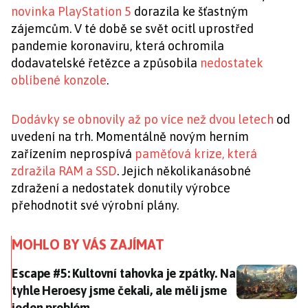
novinka PlayStation 5
dorazila ke šťastným
zájemcům. V té době se svět ocitl uprostřed
pandemie koronaviru, která ochromila
dodavatelské řetězce a způsobila
nedostatek
oblíbené konzole
.
Dodávky se obnovily až po více než dvou letech
od
uvedení na trh. Momentálně novým herním
zařízením neprospívá
paměťová krize, která
zdražila RAM a SSD
. Jejich několikanásobné
zdražení a nedostatek donutily výrobce
přehodnotit své výrobní plány.
MOHLO BY VÁS ZAJÍMAT
Escape #5: Kultovní tahovka je zpátky. Na tyhle Hero
Escape #5: Kultovní tahovka je zpátky. Na
tyhle Heroesy jsme čekali, ale měli jsme
jeden problém