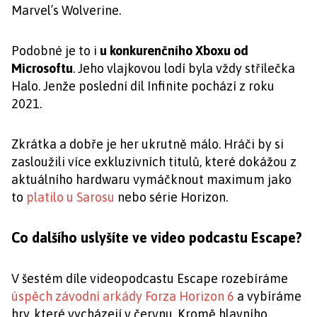
Marvel’s Wolverine.
Podobné je to i
u konkurenčního Xboxu od
Microsoftu
. Jeho vlajkovou lodí byla vždy střílečka
Halo. Jenže poslední díl Infinite pochází z roku
2021.
Zkrátka a dobře je her ukrutně málo. Hráči by si
zasloužili více exkluzivních titulů, které dokážou z
aktuálního hardwaru vymáčknout maximum jako
to
platilo u Sarosu
nebo série Horizon.
Co dalšího uslyšíte ve video podcastu Escape?
V šestém díle videopodcastu Escape rozebíráme
úspěch závodní arkády Forza Horizon 6
a vybíráme
hry, které vycházejí v červnu. Kromě hlavního