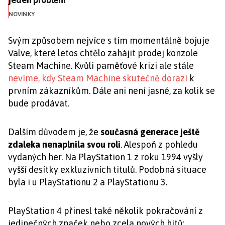
NOVINKY
Svým způsobem nejvíce s tím momentálně bojuje
Valve, které letos chtělo zahájit prodej konzole
Steam Machine. Kvůli paměťové krizi ale stále
nevíme, kdy Steam Machine skutečně dorazí
k
prvním zákazníkům. Dále ani není jasné, za kolik se
bude prodávat.
Dalším důvodem je, že
současná generace ještě
zdaleka nenaplnila svou roli
. Alespoň z pohledu
vydaných her. Na PlayStation 1 z roku 1994 vyšly
vyšší desítky exkluzivních titulů. Podobná situace
byla i u PlayStationu 2 a PlayStationu 3.
PlayStation 4 přinesl také několik pokračování z
jedinečných značek nebo zcela nových hitů: