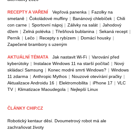
RECEPTY A VAŘENÍ
Vepřová panenka
|
Fazolky na
smetaně
|
Čokoládové muffiny
|
Banánový chlebíček
|
Chili
con carne
|
Sportovní nápoj
|
Zálivky na salát
|
Jahodový
džem
|
Zelná polévka
|
Třešňová bublanina
|
Sekaná recept
|
Perník
|
Lečo
|
Recepty s rybízem
|
Domácí housky
|
Zapečené brambory s uzeným
AKTUÁLNÍ TÉMATA
Jak nastavit Wi-Fi
|
Varování před
kyberútoky
|
Instalace Windows 11 na starší počítač
|
Nový
skládací Samsung
|
Konec modré smrti Windows?
|
Windows
11 zdarma
|
Anthropic Mythos
|
Nouzové otevírání pračky
|
Aktualizace Androidu 16
|
Elektromobilita
|
iPhone 17
|
VLC
TV
|
Klimatizace Maoudegola
|
Nejlepší Linux
ČLÁNKY CHIP.CZ
Robotický kentaur děsí. Dvoumetrový robot má ale
zachraňovat životy