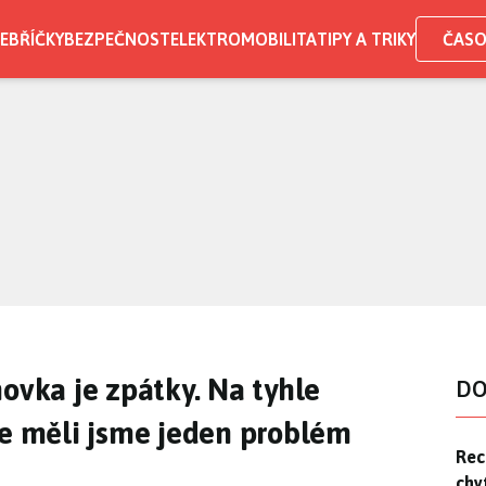
EBŘÍČKY
BEZPEČNOST
ELEKTROMOBILITA
TIPY A TRIKY
ČASO
ovka je zpátky. Na tyhle
DO
le měli jsme jeden problém
Rec
Rec
chy