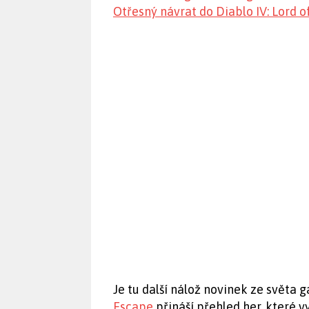
Otřesný návrat do Diablo IV: Lord o
Je tu další nálož novinek ze světa 
Escape
přináší přehled her, které 