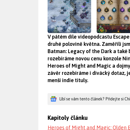
V pátém díle videopodcastu Escape 
druhé polovině května. Zaměřili jsm
Batman: Legacy of the Dark a také 
rozebíráme novou cenu konzole Nin
Heroes of Might and Magic a dojmy 
závěr rozebíráme i divácký dotaz, jes
menší indie tituly.
Líbí se vám tento článek? Přidejte si C
Kapitoly článku
Heroes of Might and Magic: Olden E