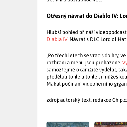
Otřesný návrat do Diablo IV: Lo
Hlubší pohled přináší videopodcast
Diabla IV
. Návrat s DLC Lord of Hat
Po třech letech se vracíš do hry, v
„
rozhraní a menu jsou přeházené.
Vy
samozřejmě okamžitě vydělat, takž
předělali tohle a tohle si můžeš ko
Makal počínání videoherního gigan
zdroj: autorský text, redakce Chip.c