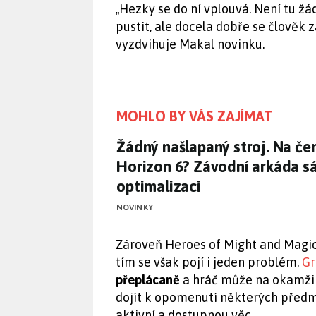
Hezky se do ní vplouvá. Není tu žá
„
pustit, ale docela dobře se člověk z
vyzdvihuje Makal novinku.
MOHLO BY VÁS ZAJÍMAT
Žádný našlapaný stroj. Na če
Žádný našlapaný stroj. Na če
Horizon 6? Závodní arkáda sá
optimalizaci
NOVINKY
Zároveň Heroes of Might and Magic: 
tím se však pojí i jeden problém.
Gr
přeplácaně
a hráč může na okamžik
dojít k opomenutí některých předm
aktivní a dostupnou věc.