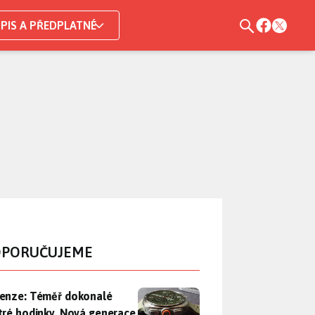
PIS A PŘEDPLATNÉ
PORUČUJEME
enze: Téměř dokonalé chytré hodinky. Nová generace Samsung
enze: Téměř dokonalé
tré hodinky. Nová generace