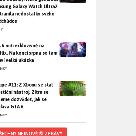
sung Galaxy Watch Ultra2
tranila nedostatky svého
dchůdce
TY
 6 míří exkluzivně na Netflix. Na konci srpna se tam objeví ve
 6 míří exkluzivně na
flix. Na konci srpna se tam
eví velká ukázka
INKY
pe #11: Z Xboxu se stal investiční nástroj. Zítra se můžeme d
ape #11: Z Xboxu se stal
stiční nástroj. Zítra se
eme dozvědět, jak se
dává GTA 6
INKY
ŠECHNY NEJNOVĚJŠÍ ZPRÁVY