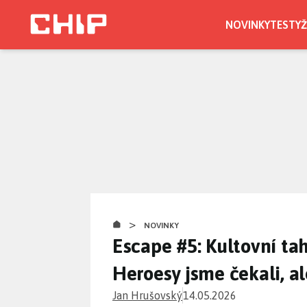
Přejít
k
NOVINKY
TESTY
Ž
hlavnímu
obsahu
>
NOVINKY
Escape #5: Kultovní tah
Heroesy jsme čekali, a
Jan Hrušovský
14.05.2026