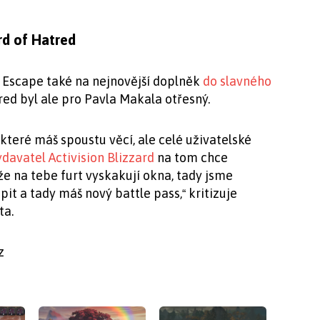
rd of Hatred
 Escape také na nejnovější doplněk
do slavného
red byl ale pro Pavla Makala otřesný.
e které máš spoustu věcí, ale celé uživatelské
davatel Activision Blizzard
na tom chce
e na tebe furt vyskakují okna, tady jsme
upit a tady máš nový battle pass,
kritizuje
“
ta.
z