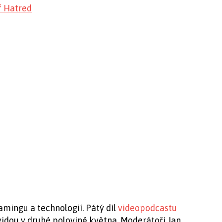
f Hatred
gamingu a technologií. Pátý díl
videopodcastu
vyjdou v druhé polovině května. Moderátoři Jan