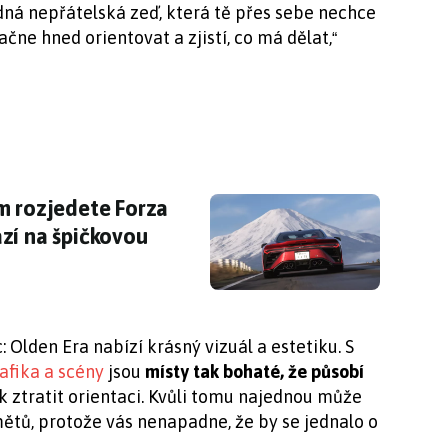
dná nepřátelská zeď, která tě přes sebe nechce
ačne hned orientovat a zjistí, co má dělat,
“
m rozjedete Forza Horizon 6? Závodní arkáda 
m rozjedete Forza
zí na špičkovou
Olden Era nabízí krásný vizuál a estetiku. S
afika a scény
jsou
místy tak bohaté, že působí
 ztratit orientaci. Kvůli tomu najednou může
ětů, protože vás nenapadne, že by se jednalo o