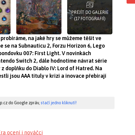
PŘEJÍT DO GALERIE
(17 FOTOGRAFIÍ)
probíráme, na jaké hry se můžeme těšit ve
e se na Subnauticu 2, Forzu Horizon 6, Lego
bondovku 007: First Light. V novinkách
tendo Switch 2, dále hodnotíme návrat série
z doplňku do Diablo IV: Lord of Hatred. Na
tli jsou AAA tituly v krizi a inovace přebírají
hip.cz do Google zpráv,
stačí jedno kliknutí!
ra ocení i nováčci