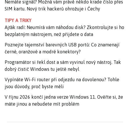
Nemáte signál? Možná vám právě někdo krade číslo přes
SIM kartu. Nový trik hackerů ohrožuje i Čechy
TIPY A TRIKY
Ajťák radí: Neumírá vám náhodou disk? Zkontrolujte si ho
bezplatným nástrojem, než přijdete o data
Poznejte tajemství barevných USB portů: Co znamenají
černé, oranžové a modré konektory?
Programátor si řekl dost a sám vyvinul nový nástroj. Tak
dobrý čistič Windows tu ještě nebyl
Vypínáte Wi-Fi router při odjezdu na dovolenou? Tohle
jsou důvody, proč byste měli
V říjnu 2026 končí jedna verze Windows 11. Ověřte si, že
máte jinou a nebudete mít problém