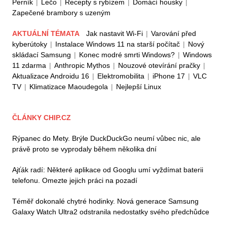
Perník
|
Lečo
|
Recepty s rybízem
|
Domácí housky
|
Zapečené brambory s uzeným
AKTUÁLNÍ TÉMATA
Jak nastavit Wi-Fi
|
Varování před
kyberútoky
|
Instalace Windows 11 na starší počítač
|
Nový
skládací Samsung
|
Konec modré smrti Windows?
|
Windows
11 zdarma
|
Anthropic Mythos
|
Nouzové otevírání pračky
|
Aktualizace Androidu 16
|
Elektromobilita
|
iPhone 17
|
VLC
TV
|
Klimatizace Maoudegola
|
Nejlepší Linux
ČLÁNKY CHIP.CZ
Rýpanec do Mety. Brýle DuckDuckGo neumí vůbec nic, ale
právě proto se vyprodaly během několika dní
Ajťák radí: Některé aplikace od Googlu umí vyždímat baterii
telefonu. Omezte jejich práci na pozadí
Téměř dokonalé chytré hodinky. Nová generace Samsung
Galaxy Watch Ultra2 odstranila nedostatky svého předchůdce