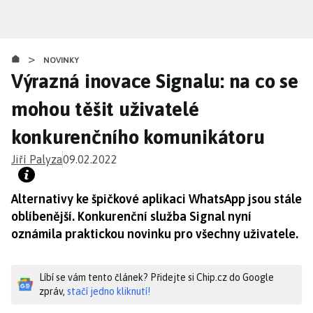
Přejít
k
hlavnímu
>
obsahu
NOVINKY
Výrazná inovace Signalu: na co se
mohou těšit uživatelé
konkurenčního komunikátoru
Jiří Palyza
09.02.2022
Alternativy ke špičkové aplikaci WhatsApp jsou stále
oblíbenější. Konkurenční služba Signal nyní
oznámila praktickou novinku pro všechny uživatele.
Líbí se vám tento článek? Přidejte si Chip.cz do Google
zpráv,
stačí jedno kliknutí!