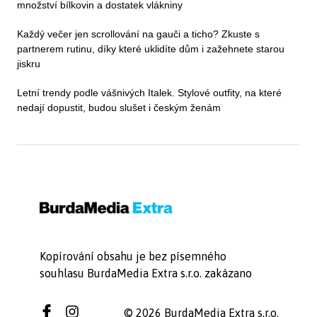
množství bílkovin a dostatek vlákniny
Každý večer jen scrollování na gauči a ticho? Zkuste s
partnerem rutinu, díky které uklidíte dům i zažehnete starou
jiskru
Letní trendy podle vášnivých Italek. Stylové outfity, na které
nedají dopustit, budou slušet i českým ženám
Kopírování obsahu je bez písemného
souhlasu BurdaMedia Extra s.r.o. zakázano
© 2026 BurdaMedia Extra s.r.o.