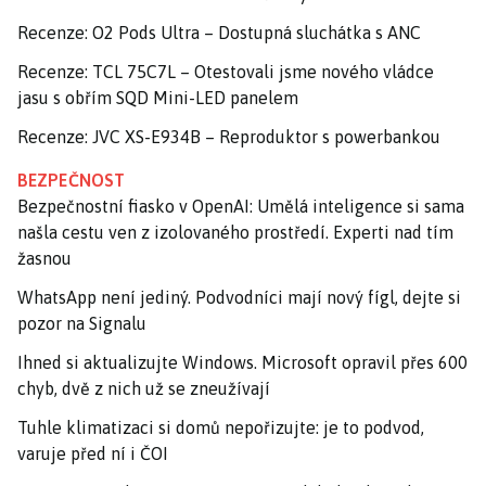
Recenze: O2 Pods Ultra – Dostupná sluchátka s ANC
Recenze: TCL 75C7L – Otestovali jsme nového vládce
jasu s obřím SQD Mini-LED panelem
Recenze: JVC XS-E934B – Reproduktor s powerbankou
BEZPEČNOST
Bezpečnostní fiasko v OpenAI: Umělá inteligence si sama
našla cestu ven z izolovaného prostředí. Experti nad tím
žasnou
WhatsApp není jediný. Podvodníci mají nový fígl, dejte si
pozor na Signalu
Ihned si aktualizujte Windows. Microsoft opravil přes 600
chyb, dvě z nich už se zneužívají
Tuhle klimatizaci si domů nepořizujte: je to podvod,
varuje před ní i ČOI