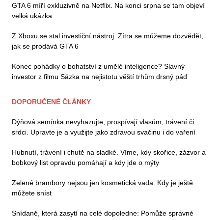
GTA 6 míří exkluzivně na Netflix. Na konci srpna se tam objeví
velká ukázka
Z Xboxu se stal investiční nástroj. Zítra se můžeme dozvědět,
jak se prodává GTA 6
Konec pohádky o bohatství z umělé inteligence? Slavný
investor z filmu Sázka na nejistotu věští trhům drsný pád
DOPORUČENÉ ČLÁNKY
Dýňová semínka nevyhazujte, prospívají vlasům, trávení či
srdci. Upravte je a využijte jako zdravou svačinu i do vaření
Hubnutí, trávení i chutě na sladké. Víme, kdy skořice, zázvor a
bobkový list opravdu pomáhají a kdy jde o mýty
Zelené brambory nejsou jen kosmetická vada. Kdy je ještě
můžete sníst
Snídaně, která zasytí na celé dopoledne: Pomůže správné