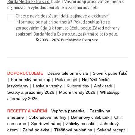
BurdaMedia Extra s.r.o.
bude s Vašimi údaji pracovat zejména k
organizaci a vyhodnocení akce a zasílání novinek.
Chcete navíc dostávat i další zajímavé a exkluzivní
informace od našich partnerů? Pokud souhlasíte se
zpracováním údajů k tomuto účelu podle
Zásad ochrany
soukromí BurdaMedia Extra s.r.o.
, zaškrtněte toto pole.
© 2003—2026 BurdaMedia Extra s.r.o.
DOPORUČUJEME
Děsivá telefonní čísla
|
Slovník puberťáků
|
Partnerský horoskop
|
Pick me girl
|
Nejtěžší české
jazykolamy
|
Láska a vztahy
|
Kulturní tipy
|
Ajťák radí
|
Svátky a prázdniny 2026
|
Módní trendy 2026
|
WhatsApp
alternativy 2026
RECEPTY A VAŘENÍ
Vepřová panenka
|
Fazolky na
smetaně
|
Čokoládové muffiny
|
Banánový chlebíček
|
Chili
con carne
|
Sportovní nápoj
|
Zálivky na salát
|
Jahodový
džem
|
Zelná polévka
|
Třešňová bublanina
|
Sekaná recept
|