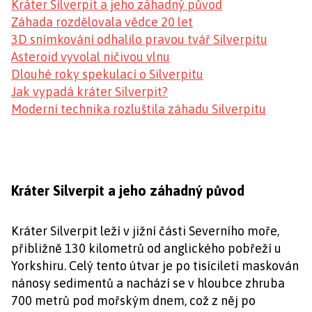
Kráter Silverpit a jeho záhadný původ
Záhada rozdělovala vědce 20 let
3D snímkování odhalilo pravou tvář Silverpitu
Asteroid vyvolal ničivou vlnu
Dlouhé roky spekulací o Silverpitu
Jak vypadá kráter Silverpit?
Moderní technika rozluštila záhadu Silverpitu
Kráter Silverpit a jeho záhadný původ
Kráter Silverpit leží v jižní části Severního moře,
přibližně 130 kilometrů od anglického pobřeží u
Yorkshiru. Celý tento útvar je po tisíciletí maskován
nánosy sedimentů a nachází se v hloubce zhruba
700 metrů pod mořským dnem, což z něj po