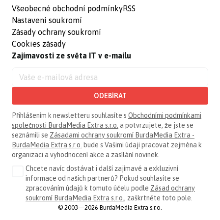
Všeobecné obchodní podmínky
RSS
Nastavení soukromí
Zásady ochrany soukromí
Cookies zásady
Zajímavosti ze světa IT v e-mailu
ODEBÍRAT
Přihlášením k newsletteru souhlasíte s
Obchodními podmínkami
společnosti BurdaMedia Extra s.r.o.
a potvrzujete, že jste se
seznámili se
Zásadami ochrany soukromí BurdaMedia Extra -
BurdaMedia Extra s.r.o.
bude s Vašimi údaji pracovat zejména k
organizaci a vyhodnocení akce a zasílání novinek.
Chcete navíc dostávat i další zajímavé a exkluzivní
informace od našich partnerů? Pokud souhlasíte se
zpracováním údajů k tomuto účelu podle
Zásad ochrany
soukromí BurdaMedia Extra s.r.o.
, zaškrtněte toto pole.
© 2003—2026 BurdaMedia Extra s.r.o.