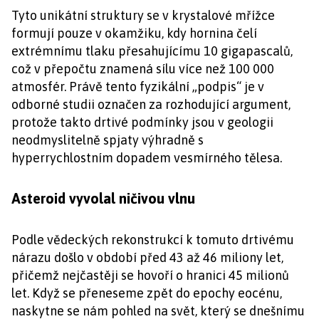
Tyto unikátní struktury se v krystalové mřížce
formují pouze v okamžiku, kdy hornina čelí
extrémnímu tlaku přesahujícímu 10 gigapascalů,
což v přepočtu znamená sílu více než 100 000
atmosfér. Právě tento fyzikální „podpis“ je v
odborné studii označen za rozhodující argument,
protože takto drtivé podmínky jsou v geologii
neodmyslitelně spjaty výhradně s
hyperrychlostním dopadem vesmírného tělesa.
Asteroid vyvolal ničivou vlnu
Podle vědeckých rekonstrukcí k tomuto drtivému
nárazu došlo v období před 43 až 46 miliony let,
přičemž nejčastěji se hovoří o hranici 45 milionů
let. Když se přeneseme zpět do epochy eocénu,
naskytne se nám pohled na svět, který se dnešnímu