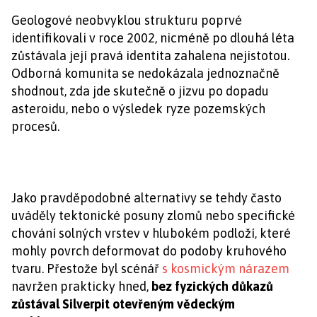
Geologové neobvyklou strukturu poprvé
identifikovali v roce 2002, nicméně po dlouhá léta
zůstávala její pravá identita zahalena nejistotou.
Odborná komunita se nedokázala jednoznačně
shodnout, zda jde skutečně o jizvu po dopadu
asteroidu, nebo o výsledek ryze pozemských
procesů.
Jako pravděpodobné alternativy se tehdy často
uváděly tektonické posuny zlomů nebo specifické
chování solných vrstev v hlubokém podloží, které
mohly povrch deformovat do podoby kruhového
tvaru. Přestože byl scénář
s kosmickým nárazem
navržen prakticky hned,
bez fyzických důkazů
zůstával Silverpit otevřeným vědeckým