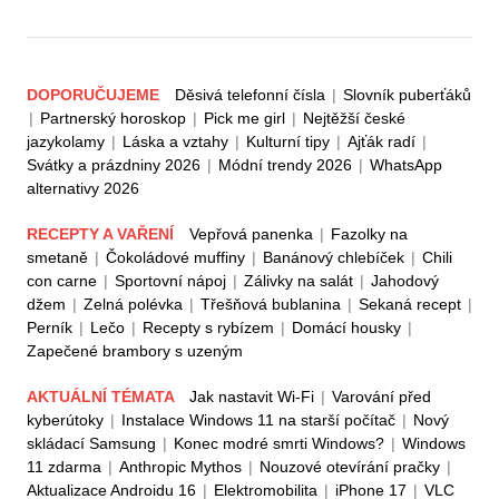
DOPORUČUJEME
Děsivá telefonní čísla
|
Slovník puberťáků
|
Partnerský horoskop
|
Pick me girl
|
Nejtěžší české
jazykolamy
|
Láska a vztahy
|
Kulturní tipy
|
Ajťák radí
|
Svátky a prázdniny 2026
|
Módní trendy 2026
|
WhatsApp
alternativy 2026
RECEPTY A VAŘENÍ
Vepřová panenka
|
Fazolky na
smetaně
|
Čokoládové muffiny
|
Banánový chlebíček
|
Chili
con carne
|
Sportovní nápoj
|
Zálivky na salát
|
Jahodový
džem
|
Zelná polévka
|
Třešňová bublanina
|
Sekaná recept
|
Perník
|
Lečo
|
Recepty s rybízem
|
Domácí housky
|
Zapečené brambory s uzeným
AKTUÁLNÍ TÉMATA
Jak nastavit Wi-Fi
|
Varování před
kyberútoky
|
Instalace Windows 11 na starší počítač
|
Nový
skládací Samsung
|
Konec modré smrti Windows?
|
Windows
11 zdarma
|
Anthropic Mythos
|
Nouzové otevírání pračky
|
Aktualizace Androidu 16
|
Elektromobilita
|
iPhone 17
|
VLC