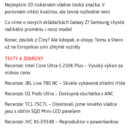
Nejlepším 3D tiskárnám vládne česká značka. V
porovnání vítězí kvalitou, ale levná rozhodně není
Co víme o nových skládačkách Galaxy Z? Samsung chystá
radikální proměnu i nový model
Konec zásilek z Číny? Ale kdepak, e-shopy Temu a Shein
už na Evropskou unii zřejmě vyzrály
TESTY A ŽEBŘÍČKY
Recenze: Intel Core Ultra 5 250K Plus – Vysoký výkon za
nízkou cenu
Recenze: JBL Live 780 NC – Skvěle vybavená střední třída
Recenze: O2 Pods Ultra – Dostupná sluchátka s ANC
Recenze: TCL 75C7L – Otestovali jsme nového vládce
jasu s obřím SQD Mini-LED panelem
Recenze: JVC XS-E934B – Reproduktor s powerbankou