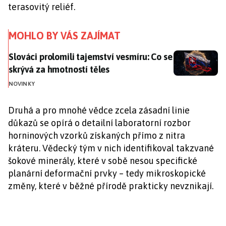
terasovitý reliéf.
MOHLO BY VÁS ZAJÍMAT
Slováci prolomili tajemství vesmíru: Co se skrývá za 
Slováci prolomili tajemství vesmíru: Co se
skrývá za hmotností těles
NOVINKY
Druhá a pro mnohé vědce zcela zásadní linie
důkazů se opírá o detailní laboratorní rozbor
horninových vzorků získaných přímo z nitra
kráteru. Vědecký tým v nich identifikoval takzvané
šokové minerály, které v sobě nesou specifické
planární deformační prvky – tedy mikroskopické
změny, které v běžné přírodě prakticky nevznikají.