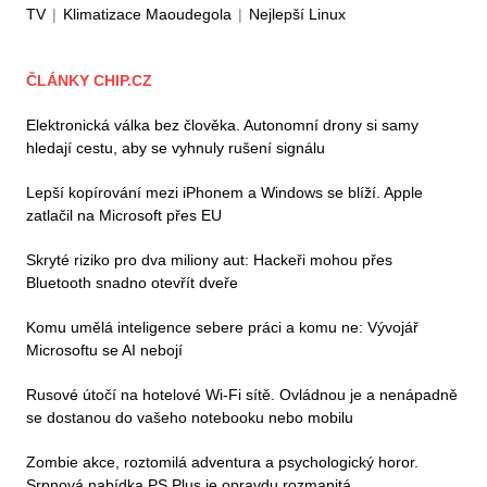
TV
|
Klimatizace Maoudegola
|
Nejlepší Linux
ČLÁNKY CHIP.CZ
Elektronická válka bez člověka. Autonomní drony si samy
hledají cestu, aby se vyhnuly rušení signálu
Lepší kopírování mezi iPhonem a Windows se blíží. Apple
zatlačil na Microsoft přes EU
Skryté riziko pro dva miliony aut: Hackeři mohou přes
Bluetooth snadno otevřít dveře
Komu umělá inteligence sebere práci a komu ne: Vývojář
Microsoftu se AI nebojí
Rusové útočí na hotelové Wi-Fi sítě. Ovládnou je a nenápadně
se dostanou do vašeho notebooku nebo mobilu
Zombie akce, roztomilá adventura a psychologický horor.
Srpnová nabídka PS Plus je opravdu rozmanitá