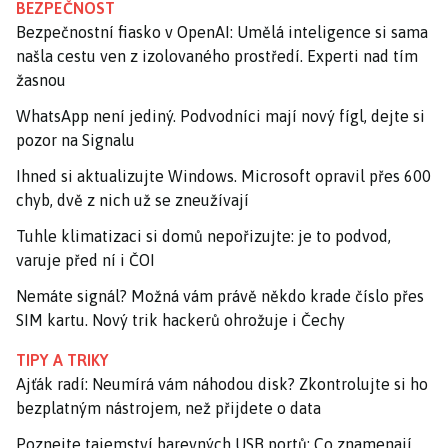
BEZPEČNOST
Bezpečnostní fiasko v OpenAI: Umělá inteligence si sama
našla cestu ven z izolovaného prostředí. Experti nad tím
žasnou
WhatsApp není jediný. Podvodníci mají nový fígl, dejte si
pozor na Signalu
Ihned si aktualizujte Windows. Microsoft opravil přes 600
chyb, dvě z nich už se zneužívají
Tuhle klimatizaci si domů nepořizujte: je to podvod,
varuje před ní i ČOI
Nemáte signál? Možná vám právě někdo krade číslo přes
SIM kartu. Nový trik hackerů ohrožuje i Čechy
TIPY A TRIKY
Ajťák radí: Neumírá vám náhodou disk? Zkontrolujte si ho
bezplatným nástrojem, než přijdete o data
Poznejte tajemství barevných USB portů: Co znamenají