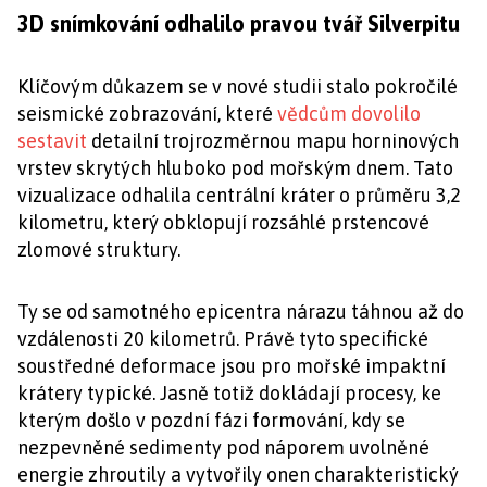
3D snímkování odhalilo pravou tvář Silverpitu
Klíčovým důkazem se v nové studii stalo pokročilé
seismické zobrazování, které
vědcům dovolilo
sestavit
detailní trojrozměrnou mapu horninových
vrstev skrytých hluboko pod mořským dnem. Tato
vizualizace odhalila centrální kráter o průměru 3,2
kilometru, který obklopují rozsáhlé prstencové
zlomové struktury.
Ty se od samotného epicentra nárazu táhnou až do
vzdálenosti 20 kilometrů. Právě tyto specifické
soustředné deformace jsou pro mořské impaktní
krátery typické. Jasně totiž dokládají procesy, ke
kterým došlo v pozdní fázi formování, kdy se
nezpevněné sedimenty pod náporem uvolněné
energie zhroutily a vytvořily onen charakteristický