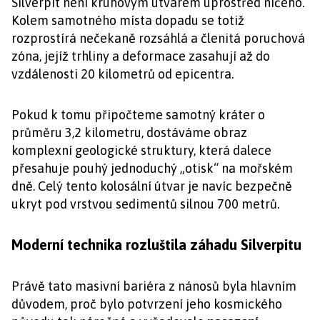
Silverpit není kruhovým útvarem uprostřed ničeho.
Kolem samotného místa dopadu se totiž
rozprostírá nečekaně rozsáhlá a členitá poruchová
zóna, jejíž trhliny a deformace zasahují až do
vzdálenosti 20 kilometrů od epicentra.
Pokud k tomu připočteme samotný kráter o
průměru 3,2 kilometru, dostáváme obraz
komplexní geologické struktury, která dalece
přesahuje pouhý jednoduchý „otisk“ na mořském
dně. Celý tento kolosální útvar je navíc bezpečně
ukryt pod vrstvou sedimentů silnou 700 metrů.
Moderní technika rozluštila záhadu Silverpitu
Právě tato masivní bariéra z nánosů byla hlavním
důvodem, proč bylo potvrzení jeho kosmického