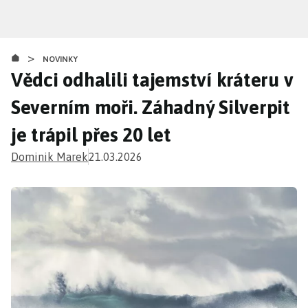
Přejít
k
hlavnímu
>
obsahu
NOVINKY
Vědci odhalili tajemství kráteru v
Severním moři. Záhadný Silverpit
je trápil přes 20 let
Dominik Marek
21.03.2026