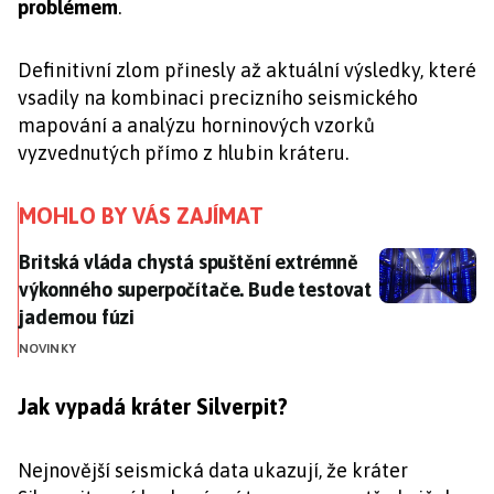
problémem
.
Definitivní zlom přinesly až aktuální výsledky, které
vsadily na kombinaci precizního seismického
mapování a analýzu horninových vzorků
vyzvednutých přímo z hlubin kráteru.
MOHLO BY VÁS ZAJÍMAT
Britská vláda chystá spuštění extrémně výkonného su
Britská vláda chystá spuštění extrémně
výkonného superpočítače. Bude testovat
jadernou fúzi
NOVINKY
Jak vypadá kráter Silverpit?
Nejnovější seismická data ukazují, že kráter