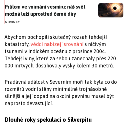
Průlom ve vnímání vesmíru: náš svět možná leží upros
Průlom ve vnímání vesmíru: náš svět
možná leží uprostřed černé díry
NOVINKY
Abychom pochopili skutečný rozsah tehdejší
katastrofy,
vědci nabízejí srovnání
s ničivým
tsunami v Indickém oceánu z prosince 2004.
Tehdejší vlny, které za sebou zanechaly přes 220
000 mrtvých, dosahovaly výšky kolem 30 metrů.
Pradávná událost v Severním moři tak byla co do
rozměrů vodní stěny minimálně trojnásobně
silnější a její dopad na okolní pevninu musel být
naprosto devastující.
Dlouhé roky spekulací o Silverpitu