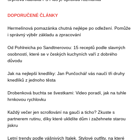
DOPORUČENÉ ČLÁNKY
Hermelínová pomazánka chutná nejlépe po odležení. Pomůže
i správný výběr základu a zpracování
Od Pohlreicha po Sandtnerovou: 15 receptů podle slavných
osobností, které se v českých kuchyních vaří z dobrého
důvodu
Jak na nejlepší knedlíky: Jan Punčochář vás naučí tři druhy
knedlíků z jednoho těsta
Drobenková buchta se švestkami: Video poradí, jak na tuhle
hrnkovou rychlovku
Každý večer jen scrollování na gauči a ticho? Zkuste s
partnerem rutinu, díky které uklidíte dům i zažehnete starou
jiskru
Letní trendy podle vášnivých Italek. Stylové outfity, na které