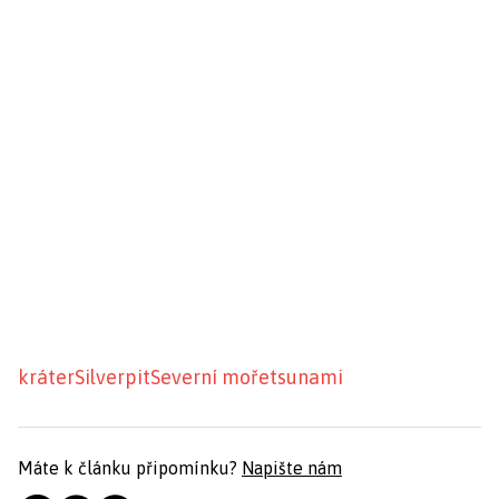
kráter
Silverpit
Severní moře
tsunami
Máte k článku připomínku?
Napište nám