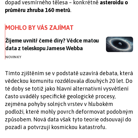
dopad vesmírného tělesa – konkrétně
asteroidu o
průměru zhruba 160 metrů
.
MOHLO BY VÁS ZAJÍMAT
Žijeme uvnitř černé díry? Vědce matou data z teles
Žijeme uvnitř černé díry? Vědce matou
data z teleskopu Jamese Webba
NOVINKY
Tímto zjištěním se v podstatě uzavírá debata, která
vědeckou komunitu rozdělovala dlouhých 20 let. Do
té doby se totiž jako hlavní alternativní vysvětlení
často uváděly specifické geologické procesy,
zejména pohyby solných vrstev v hlubokém
podloží, které mohly povrch deformovat podobným
způsobem. Nová data však tyto teorie odsouvají do
pozadí a potvrzují kosmickou katastrofu.