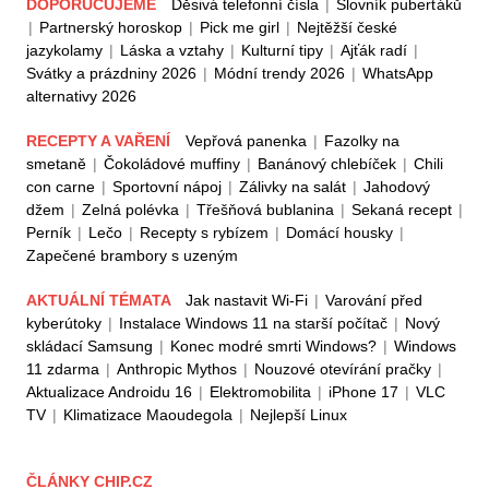
DOPORUČUJEME
Děsivá telefonní čísla
|
Slovník puberťáků
|
Partnerský horoskop
|
Pick me girl
|
Nejtěžší české
jazykolamy
|
Láska a vztahy
|
Kulturní tipy
|
Ajťák radí
|
Svátky a prázdniny 2026
|
Módní trendy 2026
|
WhatsApp
alternativy 2026
RECEPTY A VAŘENÍ
Vepřová panenka
|
Fazolky na
smetaně
|
Čokoládové muffiny
|
Banánový chlebíček
|
Chili
con carne
|
Sportovní nápoj
|
Zálivky na salát
|
Jahodový
džem
|
Zelná polévka
|
Třešňová bublanina
|
Sekaná recept
|
Perník
|
Lečo
|
Recepty s rybízem
|
Domácí housky
|
Zapečené brambory s uzeným
AKTUÁLNÍ TÉMATA
Jak nastavit Wi-Fi
|
Varování před
kyberútoky
|
Instalace Windows 11 na starší počítač
|
Nový
skládací Samsung
|
Konec modré smrti Windows?
|
Windows
11 zdarma
|
Anthropic Mythos
|
Nouzové otevírání pračky
|
Aktualizace Androidu 16
|
Elektromobilita
|
iPhone 17
|
VLC
TV
|
Klimatizace Maoudegola
|
Nejlepší Linux
ČLÁNKY CHIP.CZ