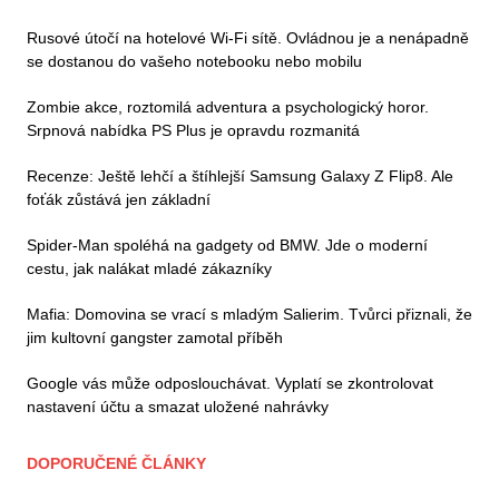
Rusové útočí na hotelové Wi-Fi sítě. Ovládnou je a nenápadně
se dostanou do vašeho notebooku nebo mobilu
Zombie akce, roztomilá adventura a psychologický horor.
Srpnová nabídka PS Plus je opravdu rozmanitá
Recenze: Ještě lehčí a štíhlejší Samsung Galaxy Z Flip8. Ale
foťák zůstává jen základní
Spider-Man spoléhá na gadgety od BMW. Jde o moderní
cestu, jak nalákat mladé zákazníky
Mafia: Domovina se vrací s mladým Salierim. Tvůrci přiznali, že
jim kultovní gangster zamotal příběh
Google vás může odposlouchávat. Vyplatí se zkontrolovat
nastavení účtu a smazat uložené nahrávky
DOPORUČENÉ ČLÁNKY