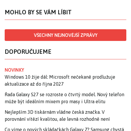
MOHLO BY SE VÁM LÍBIT
VŠECHNY NEJNOVĚJŠÍ ZPRÁVY
DOPORUČUJEME
NOVINKY
Windows 10 žije dál: Microsoft nečekaně prodlužuje
aktualizace až do října 2027
Řada Galaxy S27 se rozroste o čtvrtý model. Nový telefon
může být ideálním mixem pro masy i Ultra elitu
Nejlepším 3D tiskárnám vládne česká značka. V
porovnání vítězí kvalitou, ale levná rozhodně není
Co víme o nových skládačkách Galaxy Z? Samsung chystá