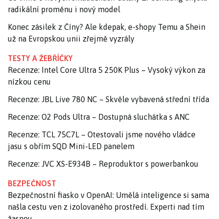
radikální proměnu i nový model
Konec zásilek z Číny? Ale kdepak, e-shopy Temu a Shein
už na Evropskou unii zřejmě vyzrály
TESTY A ŽEBŘÍČKY
Recenze: Intel Core Ultra 5 250K Plus – Vysoký výkon za
nízkou cenu
Recenze: JBL Live 780 NC – Skvěle vybavená střední třída
Recenze: O2 Pods Ultra – Dostupná sluchátka s ANC
Recenze: TCL 75C7L – Otestovali jsme nového vládce
jasu s obřím SQD Mini-LED panelem
Recenze: JVC XS-E934B – Reproduktor s powerbankou
BEZPEČNOST
Bezpečnostní fiasko v OpenAI: Umělá inteligence si sama
našla cestu ven z izolovaného prostředí. Experti nad tím
žasnou