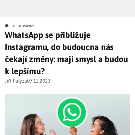
Přejít
k
hlavnímu
>
obsahu
NOVINKY
WhatsApp se přibližuje
Instagramu, do budoucna nás
čekají změny: mají smysl a budou
k lepšímu?
Jiří Palyza
07.12.2023