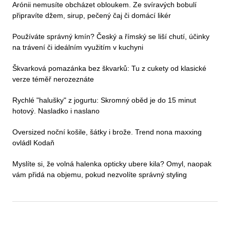
Arónii nemusíte obcházet obloukem. Ze svíravých bobulí
připravíte džem, sirup, pečený čaj či domácí likér
Používáte správný kmín? Český a římský se liší chutí, účinky
na trávení či ideálním využitím v kuchyni
Škvarková pomazánka bez škvarků: Tu z cukety od klasické
verze téměř nerozeznáte
Rychlé "halušky" z jogurtu: Skromný oběd je do 15 minut
hotový. Nasladko i naslano
Oversized noční košile, šátky i brože. Trend nona maxxing
ovládl Kodaň
Myslíte si, že volná halenka opticky ubere kila? Omyl, naopak
vám přidá na objemu, pokud nezvolíte správný styling