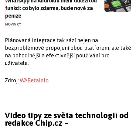
WhatsApp na Androidu mění důležitou funkci: co bylo
WhatsApp na Androidu mění důležitou
funkci: co bylo zdarma, bude nově za
peníze
NOVINKY
Plánovaná integrace tak sází nejen na
bezproblémové propojení obou platforem, ale také
na pohodlnější a efektivnější používání pro
uživatele.
Zdroj:
WABetaInfo
Video tipy ze světa technologií od
redakce Chip.cz –