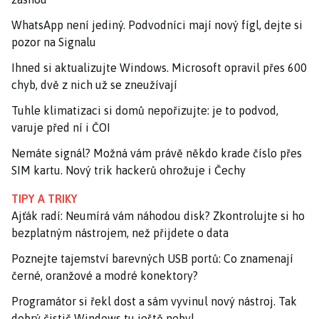
WhatsApp není jediný. Podvodníci mají nový fígl, dejte si
pozor na Signalu
Ihned si aktualizujte Windows. Microsoft opravil přes 600
chyb, dvě z nich už se zneužívají
Tuhle klimatizaci si domů nepořizujte: je to podvod,
varuje před ní i ČOI
Nemáte signál? Možná vám právě někdo krade číslo přes
SIM kartu. Nový trik hackerů ohrožuje i Čechy
TIPY A TRIKY
Ajťák radí: Neumírá vám náhodou disk? Zkontrolujte si ho
bezplatným nástrojem, než přijdete o data
Poznejte tajemství barevných USB portů: Co znamenají
černé, oranžové a modré konektory?
Programátor si řekl dost a sám vyvinul nový nástroj. Tak
dobrý čistič Windows tu ještě nebyl