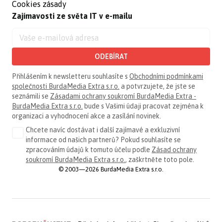
Cookies zásady
Zajímavosti ze světa IT v e-mailu
ODEBÍRAT
Přihlášením k newsletteru souhlasíte s
Obchodními podmínkami
společnosti BurdaMedia Extra s.r.o.
a potvrzujete, že jste se
seznámili se
Zásadami ochrany soukromí BurdaMedia Extra -
BurdaMedia Extra s.r.o.
bude s Vašimi údaji pracovat zejména k
organizaci a vyhodnocení akce a zasílání novinek.
Chcete navíc dostávat i další zajímavé a exkluzivní
informace od našich partnerů? Pokud souhlasíte se
zpracováním údajů k tomuto účelu podle
Zásad ochrany
soukromí BurdaMedia Extra s.r.o.
, zaškrtněte toto pole.
© 2003—2026 BurdaMedia Extra s.r.o.