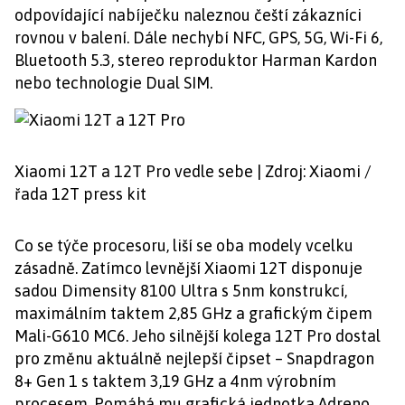
odpovídající nabíječku naleznou čeští zákazníci
rovnou v balení. Dále nechybí NFC, GPS, 5G, Wi-Fi 6,
Bluetooth 5.3, stereo reproduktor Harman Kardon
nebo technologie Dual SIM.
Xiaomi 12T a 12T Pro vedle sebe | Zdroj: Xiaomi /
řada 12T press kit
Co se týče procesoru, liší se oba modely vcelku
zásadně. Zatímco levnější Xiaomi 12T disponuje
sadou Dimensity 8100 Ultra s 5nm konstrukcí,
maximálním taktem 2,85 GHz a grafickým čipem
Mali-G610 MC6. Jeho silnější kolega 12T Pro dostal
pro změnu aktuálně nejlepší čipset – Snapdragon
8+ Gen 1 s taktem 3,19 GHz a 4nm výrobním
procesem. Pomáhá mu grafická jednotka Adreno