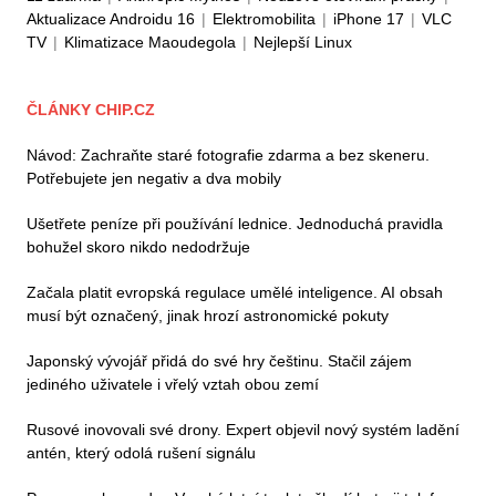
Aktualizace Androidu 16
|
Elektromobilita
|
iPhone 17
|
VLC
TV
|
Klimatizace Maoudegola
|
Nejlepší Linux
ČLÁNKY CHIP.CZ
Návod: Zachraňte staré fotografie zdarma a bez skeneru.
Potřebujete jen negativ a dva mobily
Ušetřete peníze při používání lednice. Jednoduchá pravidla
bohužel skoro nikdo nedodržuje
Začala platit evropská regulace umělé inteligence. AI obsah
musí být označený, jinak hrozí astronomické pokuty
Japonský vývojář přidá do své hry češtinu. Stačil zájem
jediného uživatele i vřelý vztah obou zemí
Rusové inovovali své drony. Expert objevil nový systém ladění
antén, který odolá rušení signálu