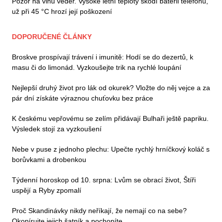
Pozor na vlnu veder. Vysoké letní teploty škodí baterii telefonu,
už při 45 °C hrozí její poškození
DOPORUČENÉ ČLÁNKY
Broskve prospívají trávení i imunitě: Hodí se do dezertů, k
masu či do limonád. Vyzkoušejte trik na rychlé loupání
Nejlepší druhý život pro lák od okurek? Vložte do něj vejce a za
pár dní získáte výraznou chuťovku bez práce
K českému vepřovému se zelím přidávají Bulhaři ještě papriku.
Výsledek stojí za vyzkoušení
Nebe v puse z jednoho plechu: Upečte rychlý hrníčkový koláč s
borůvkami a drobenkou
Týdenní horoskop od 10. srpna: Lvům se obrací život, Štíři
uspějí a Ryby zpomalí
Proč Skandinávky nikdy neříkají, že nemají co na sebe?
Okopírujte jejich šatník a pochopíte...