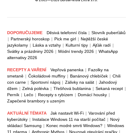
DOPORUČUJEME
Děsivá telefonní čísla
|
Slovník puberťáků
|
Partnerský horoskop
|
Pick me girl
|
Nejtěžší české
jazykolamy
|
Láska a vztahy
|
Kulturní tipy
|
Ajťák radí
|
Svátky a prázdniny 2026
|
Módní trendy 2026
|
WhatsApp
alternativy 2026
RECEPTY A VAŘENÍ
Vepřová panenka
|
Fazolky na
smetaně
|
Čokoládové muffiny
|
Banánový chlebíček
|
Chili
con carne
|
Sportovní nápoj
|
Zálivky na salát
|
Jahodový
džem
|
Zelná polévka
|
Třešňová bublanina
|
Sekaná recept
|
Perník
|
Lečo
|
Recepty s rybízem
|
Domácí housky
|
Zapečené brambory s uzeným
AKTUÁLNÍ TÉMATA
Jak nastavit Wi-Fi
|
Varování před
kyberútoky
|
Instalace Windows 11 na starší počítač
|
Nový
skládací Samsung
|
Konec modré smrti Windows?
|
Windows
11 zdarma
|
Anthropic Mythos
|
Nouzové otevírání pračky
|