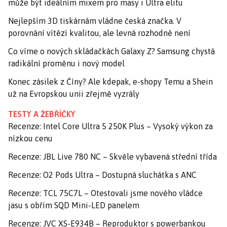
může být ideálním mixem pro masy i Ultra elitu
Nejlepším 3D tiskárnám vládne česká značka. V
porovnání vítězí kvalitou, ale levná rozhodně není
Co víme o nových skládačkách Galaxy Z? Samsung chystá
radikální proměnu i nový model
Konec zásilek z Číny? Ale kdepak, e-shopy Temu a Shein
už na Evropskou unii zřejmě vyzrály
TESTY A ŽEBŘÍČKY
Recenze: Intel Core Ultra 5 250K Plus – Vysoký výkon za
nízkou cenu
Recenze: JBL Live 780 NC – Skvěle vybavená střední třída
Recenze: O2 Pods Ultra – Dostupná sluchátka s ANC
Recenze: TCL 75C7L – Otestovali jsme nového vládce
jasu s obřím SQD Mini-LED panelem
Recenze: JVC XS-E934B – Reproduktor s powerbankou