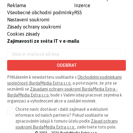
Reklama
Inzerce
Všeobecné obchodní podmínky
RSS
Nastavení soukromí
Zásady ochrany soukromí
Cookies zásady
Zajímavosti ze světa IT v e-mailu
ODEBÍRAT
Přihlášením k newsletteru souhlasíte s
Obchodními podmínkami
společnosti BurdaMedia Extra s.r.o.
a potvrzujete, že jste se
seznámili se
Zásadami ochrany soukromí BurdaMedia Extra -
BurdaMedia Extra s.r.o.
bude s Vašimi údaji pracovat zejména k
organizaci a vyhodnocení akce a zasílání novinek.
Chcete navíc dostávat i další zajímavé a exkluzivní
informace od našich partnerů? Pokud souhlasíte se
zpracováním údajů k tomuto účelu podle
Zásad ochrany
soukromí BurdaMedia Extra s.r.o.
, zaškrtněte toto pole.
© 2003—2026 BurdaMedia Extra s.r.o.