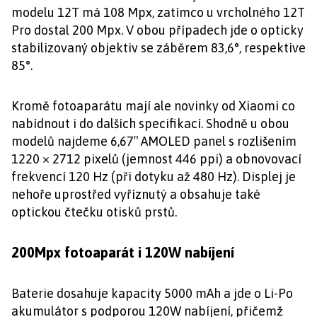
modelu 12T má 108 Mpx, zatímco u vrcholného 12T
Pro dostal 200 Mpx. V obou případech jde o opticky
stabilizovaný objektiv se záběrem 83,6°, respektive
85°.
Kromě fotoaparátu mají ale novinky od Xiaomi co
nabídnout i do dalších specifikací. Shodně u obou
modelů najdeme 6,67″ AMOLED panel s rozlišením
1220 × 2712 pixelů (jemnost 446 ppi) a obnovovací
frekvencí 120 Hz (při dotyku až 480 Hz). Displej je
nehoře uprostřed vyříznutý a obsahuje také
optickou čtečku otisků prstů.
200Mpx fotoaparát i 120W nabíjení
Baterie dosahuje kapacity 5000 mAh a jde o Li-Po
akumulátor s podporou 120W nabíjení, přičemž