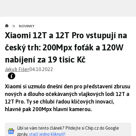
Přejít
k
hlavnímu
>
obsahu
NOVINKY
Xiaomi 12T a 12T Pro vstupují na
český trh: 200Mpx foťák a 120W
nabíjení za 19 tisíc Kč
Jakub Fišer
04.10.2022
Xiaomi si uzmulo dnešní den pro představení zbrusu
nových a dlouho očekávaných vlajkových lodí 12T a
12T Pro. Ty se chlubí řadou klíčových inovací,
hlavně pak 200Mpx hlavní kamerou.
Líbí se vám tento článek? Přidejte si Chip.cz do Google
zpráv,
stačí jedno kliknutí!