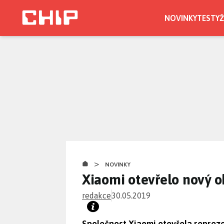
Přejít
k
NOVINKY
TESTY
Ž
hlavnímu
obsahu
>
NOVINKY
Xiaomi otevřelo nový 
redakce
30.05.2019
Společnost Xiaomi otevřela reprez