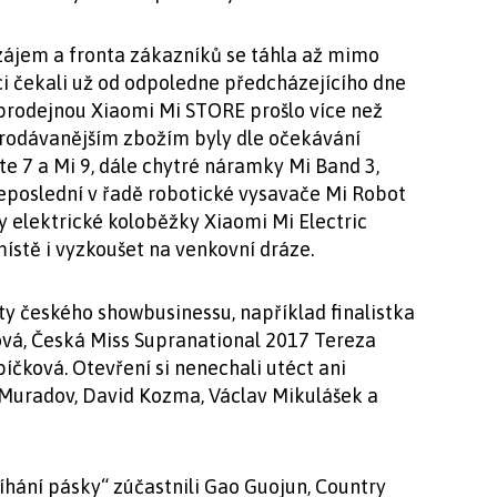
 zájem a fronta zákazníků se táhla až mimo
 čekali už od odpoledne předcházejícího dne
 prodejnou Xiaomi Mi STORE prošlo více než
jprodávanějším zbožím byly dle očekávání
e 7 a Mi 9, dále chytré náramky Mi Band 3,
 neposlední v řadě robotické vysavače Mi Robot
y elektrické koloběžky Xiaomi Mi Electric
místě i vyzkoušet na venkovní dráze.
ity českého showbusinessu, například finalistka
ová, Česká Miss Supranational 2017 Tereza
čková. Otevření si nenechali utéct ani
uradov, David Kozma, Václav Mikulášek a
íhání pásky“ zúčastnili Gao Guojun, Country