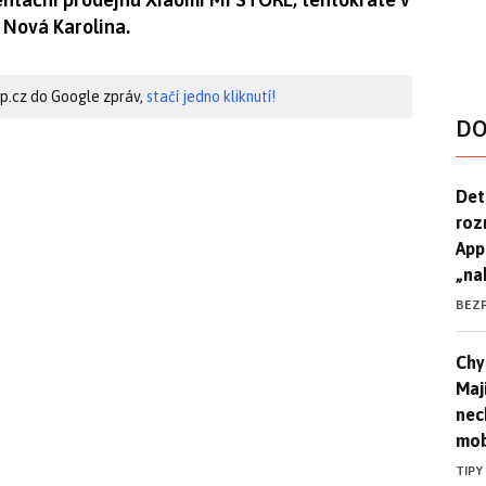
Nová Karolina.
hip.cz do Google zpráv,
stačí jedno kliknutí!
DO
Det
Det
roz
App
„na
BEZ
Chyt
Chyt
Maj
nec
mob
TIPY