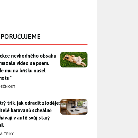
PORUČUJEME
ekce nevhodného obsahu rozmazala video se psem. Apple mu n
ekce nevhodného obsahu
mazala video se psem.
le mu na bříšku našel
hotu“
PEČNOST
rý trik, jak odradit zloděje: Majitelé karavanů schválně necháv
rý trik, jak odradit zloděje:
itelé karavanů schválně
hávají v autě svůj starý
il
 A TRIKY