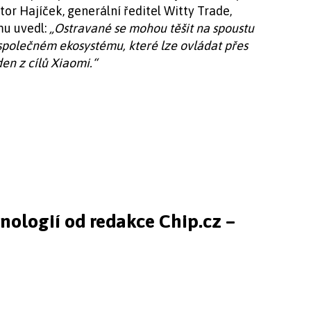
or Hajíček, generální ředitel Witty Trade,
mu uvedl:
„Ostravané se mohou těšit na spoustu
společném ekosystému, které lze ovládat přes
den z cílů Xiaomi.“
hnologií od redakce Chip.cz –