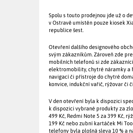
Spolu s touto prodejnou jde už o d
v Ostravě umístěn pouze kiosek Xia
republice šest.
Otevření dalšího designového obch
svým zákazníkům. Zároveň zde pre
mobilních telefonů si zde zákazníc
elektromobility, chytré náramky a 
navigací či přístroje do chytré dom
konvice, indukční vařič, rýžovar či 
V den otevření byla k dispozici spe
k dispozici vybrané produkty za zlo
499 Kč, Redmi Note 5 za 399 Kč, rý
199 Kč nebo zubní kartáček Mi Too
telefony byla plošná sleva 10 % a n