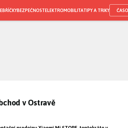
EBŘÍČKY
BEZPEČNOST
ELEKTROMOBILITA
TIPY A TRIKY
ČASO
obchod v Ostravě
entační prodejnu Xiaomi Mi STORE, tentokráte v