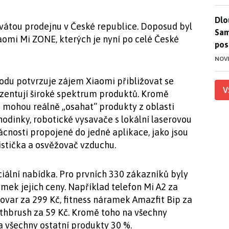
Dlo
Dlo
evátou prodejnu v České republice. Doposud byl
Sam
omi Mi ZONE, kterých je nyní po celé České
pos
NOV
odu potvrzuje zájem Xiaomi přibližovat se
V
zentují široké spektrum produktů. Kromě
i mohou reálně „osahat“ produkty z oblasti
hodinky, robotické vysavače s lokální laserovou
ácnosti propojené do jedné aplikace, jako jsou
čistička a osvěžovač vzduchu.
ciální nabídka. Pro prvních 330 zákazníků byly
mek jejich ceny. Například telefon Mi A2 za
žovar za 299 Kč, fitness náramek Amazfit Bip za
thbrush za 59 Kč. Kromě toho na všechny
a všechny ostatní produkty 30 %.