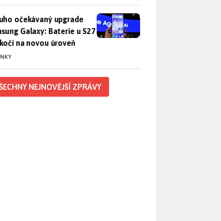
uho očekávaný upgrade Samsung Galaxy: Baterie u S27 poskočí
uho očekávaný upgrade
sung Galaxy: Baterie u S27
kočí na novou úroveň
INKY
ŠECHNY NEJNOVĚJŠÍ ZPRÁVY