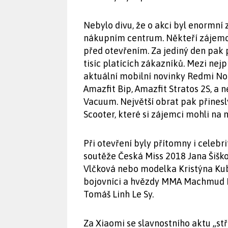
Nebylo divu, že o akci byl enormní
nákupním centrum. Někteří zájemci
před otevřením. Za jediný den pak
tisíc platících zákazníků. Mezi ne
aktuální mobilní novinky Redmi Not
Amazfit Bip, Amazfit Stratos 2S, a
Vacuum. Největší obrat pak přinesl
Scooter, které si zájemci mohli na 
Při otevření byly přítomny i celebr
soutěže Česká Miss 2018 Jana Šišk
Vlčková nebo modelka Kristýna Kubí
bojovníci a hvězdy MMA Machmud M
Tomáš Linh Le Sy.
Za Xiaomi se slavnostního aktu „stř