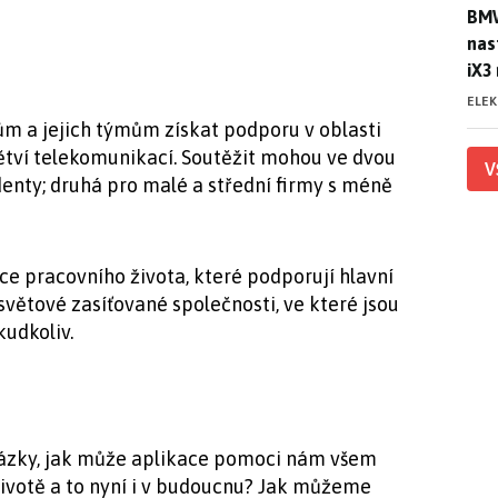
BMW
BMW
nas
iX3
ELE
m a jejich týmům získat podporu v oblasti
dvětví telekomunikací. Soutěžit mohou ve dvou
V
denty; druhá pro malé a střední firmy s méně
e pracovního života, které podporují hlavní
osvětové zasíťované společnosti, ve které jsou
kudkoliv.
tázky, jak může aplikace pomoci nám všem
votě a to nyní i v budoucnu? Jak můžeme