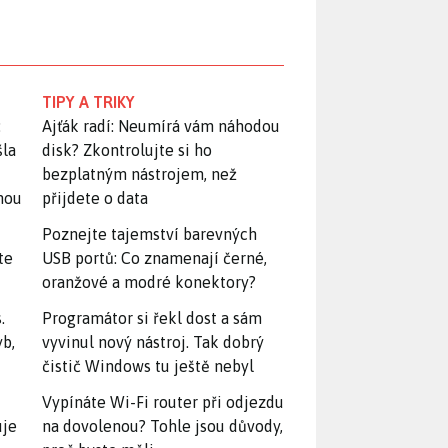
TIPY A TRIKY
:
Ajťák radí: Neumírá vám náhodou
šla
disk? Zkontrolujte si ho
bezplatným nástrojem, než
snou
přijdete o data
Poznejte tajemství barevných
te
USB portů: Co znamenají černé,
oranžové a modré konektory?
.
Programátor si řekl dost a sám
yb,
vyvinul nový nástroj. Tak dobrý
čistič Windows tu ještě nebyl
Vypínáte Wi-Fi router při odjezdu
uje
na dovolenou? Tohle jsou důvody,