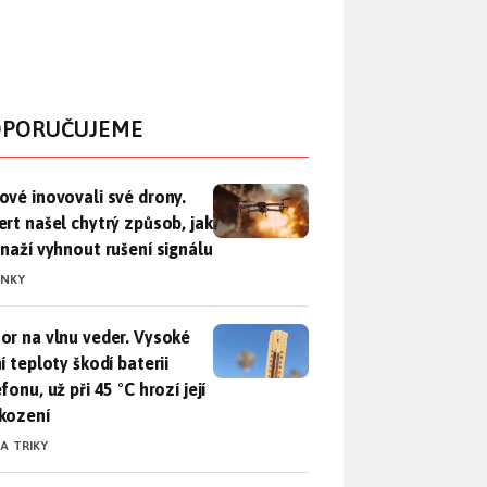
PORUČUJEME
vé inovovali své drony. Expert našel chytrý způsob, jak se sna
ové inovovali své drony.
ert našel chytrý způsob, jak
snaží vyhnout rušení signálu
INKY
r na vlnu veder. Vysoké letní teploty škodí baterii telefonu, už
or na vlnu veder. Vysoké
í teploty škodí baterii
fonu, už při 45 °C hrozí její
kození
 A TRIKY