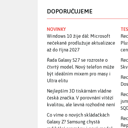
DOPORUČUJEME
NOVINKY
TES
Windows 10 žije dál: Microsoft
Rec
nečekaně prodlužuje aktualizace
Plu
až do října 2027
ce
Řada Galaxy S27 se rozroste o
Rec
čtvrtý model. Nový telefon může
Skv
být ideálním mixem pro masy i
Rec
Ultra elitu
Dos
Nejlepším 3D tiskárnám vládne
Rec
česká značka. V porovnání vítězí
jsm
kvalitou, ale levná rozhodně není
SQD
Co víme o nových skládačkách
Rec
Galaxy Z? Samsung chystá
Rep