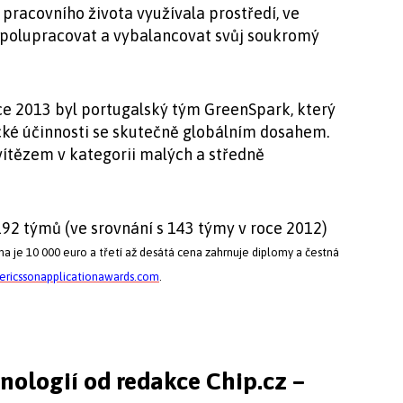
 pracovního života využívala prostředí, ve
spolupracovat a vybalancovat svůj soukromý
ce 2013 byl portugalský tým GreenSpark, který
cké účinnosti se skutečně globálním dosahem.
vítězem v kategorii malých a středně
192 týmů (ve srovnání s 143 týmy v roce 2012)
na je 10 000 euro a třetí až desátá cena zahrnuje diplomy a čestná
ricssonapplicationawards.com
.
hnologií od redakce Chip.cz –