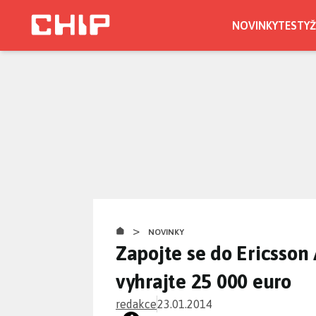
Přejít
k
NOVINKY
TESTY
Ž
hlavnímu
obsahu
>
NOVINKY
Zapojte se do Ericsson
vyhrajte 25 000 euro
redakce
23.01.2014