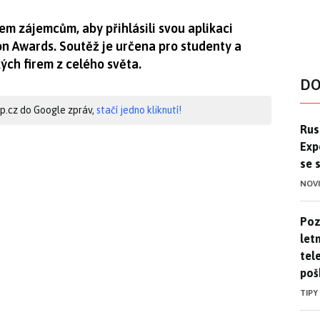
em zájemcům, aby přihlásili svou aplikaci
on Awards. Soutěž je určena pro studenty a
ch firem z celého světa.
DO
hip.cz do Google zpráv,
stačí jedno kliknutí!
Ruso
Rus
Exp
se 
NOV
Pozo
Poz
letn
tele
poš
TIPY