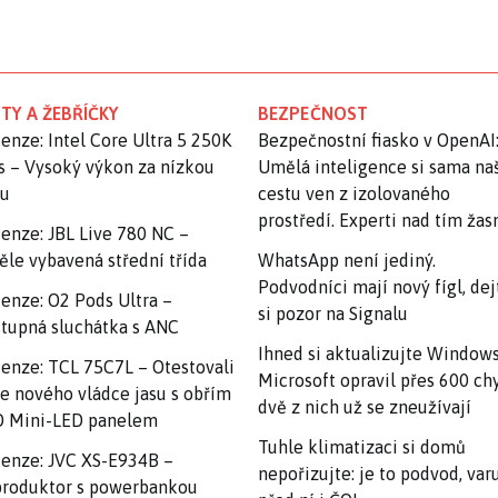
TY A ŽEBŘÍČKY
BEZPEČNOST
enze: Intel Core Ultra 5 250K
Bezpečnostní fiasko v OpenAI
s – Vysoký výkon za nízkou
Umělá inteligence si sama na
nu
cestu ven z izolovaného
prostředí. Experti nad tím ža
enze: JBL Live 780 NC –
ěle vybavená střední třída
WhatsApp není jediný.
Podvodníci mají nový fígl, dej
enze: O2 Pods Ultra –
si pozor na Signalu
tupná sluchátka s ANC
Ihned si aktualizujte Windows
enze: TCL 75C7L – Otestovali
Microsoft opravil přes 600 ch
e nového vládce jasu s obřím
dvě z nich už se zneužívají
 Mini-LED panelem
Tuhle klimatizaci si domů
enze: JVC XS-E934B –
nepořizujte: je to podvod, var
roduktor s powerbankou