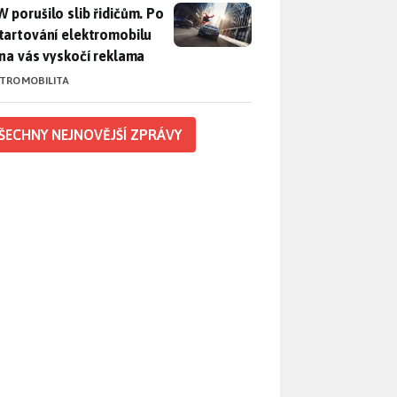
 porušilo slib řidičům. Po nastartování elektromobilu iX3 na 
 porušilo slib řidičům. Po
tartování elektromobilu
 na vás vyskočí reklama
KTROMOBILITA
ŠECHNY NEJNOVĚJŠÍ ZPRÁVY