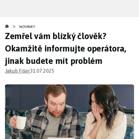
Přejít
k
hlavnímu
>
obsahu
NOVINKY
Zemřel vám blízký člověk?
Okamžitě informujte operátora,
jinak budete mít problém
Jakub Fišer
31.07.2025