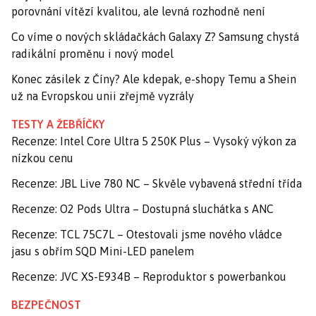
porovnání vítězí kvalitou, ale levná rozhodně není
Co víme o nových skládačkách Galaxy Z? Samsung chystá
radikální proměnu i nový model
Konec zásilek z Číny? Ale kdepak, e-shopy Temu a Shein
už na Evropskou unii zřejmě vyzrály
TESTY A ŽEBŘÍČKY
Recenze: Intel Core Ultra 5 250K Plus – Vysoký výkon za
nízkou cenu
Recenze: JBL Live 780 NC – Skvěle vybavená střední třída
Recenze: O2 Pods Ultra – Dostupná sluchátka s ANC
Recenze: TCL 75C7L – Otestovali jsme nového vládce
jasu s obřím SQD Mini-LED panelem
Recenze: JVC XS-E934B – Reproduktor s powerbankou
BEZPEČNOST