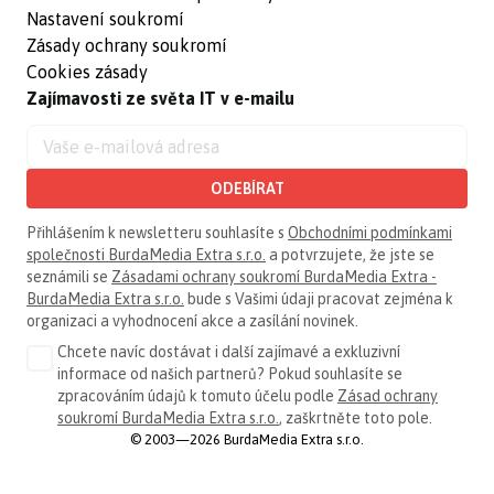
Nastavení soukromí
Zásady ochrany soukromí
Cookies zásady
Zajímavosti ze světa IT v e-mailu
ODEBÍRAT
Přihlášením k newsletteru souhlasíte s
Obchodními podmínkami
společnosti BurdaMedia Extra s.r.o.
a potvrzujete, že jste se
seznámili se
Zásadami ochrany soukromí BurdaMedia Extra -
BurdaMedia Extra s.r.o.
bude s Vašimi údaji pracovat zejména k
organizaci a vyhodnocení akce a zasílání novinek.
Chcete navíc dostávat i další zajímavé a exkluzivní
informace od našich partnerů? Pokud souhlasíte se
zpracováním údajů k tomuto účelu podle
Zásad ochrany
soukromí BurdaMedia Extra s.r.o.
, zaškrtněte toto pole.
© 2003—2026 BurdaMedia Extra s.r.o.