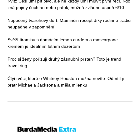
Kvíz: Češi umí pít pivo, ale ne každý umí mluvit pivní řečí. Kdo
zná pojmy čochtan nebo patok, možná zvládne aspoň 6/10
Nepečený tvarohový dort: Maminčin recept díky rodinné tradici
neupadne v zapomnění
Svěží tiramisu s domácím lemon curdem a mascarpone
krémem je ideálním letním dezertem
Proč si ženy pořizují druhý zásnubní prsten? Toto je trend
travel ring
Čtyři věci, které o Whitney Houston možná nevíte: Odmítl ji
bratr Michaela Jacksona a měla milenku