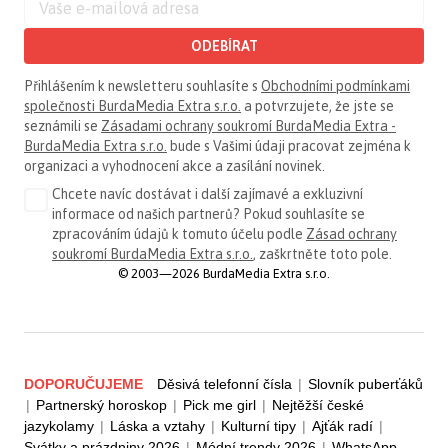
ODEBÍRAT
Přihlášením k newsletteru souhlasíte s
Obchodními podmínkami
společnosti BurdaMedia Extra s.r.o.
a potvrzujete, že jste se
seznámili se
Zásadami ochrany soukromí BurdaMedia Extra -
BurdaMedia Extra s.r.o.
bude s Vašimi údaji pracovat zejména k
organizaci a vyhodnocení akce a zasílání novinek.
Chcete navíc dostávat i další zajímavé a exkluzivní
informace od našich partnerů? Pokud souhlasíte se
zpracováním údajů k tomuto účelu podle
Zásad ochrany
soukromí BurdaMedia Extra s.r.o.
, zaškrtněte toto pole.
© 2003—2026 BurdaMedia Extra s.r.o.
DOPORUČUJEME
Děsivá telefonní čísla
|
Slovník puberťáků
|
Partnerský horoskop
|
Pick me girl
|
Nejtěžší české
jazykolamy
|
Láska a vztahy
|
Kulturní tipy
|
Ajťák radí
|
Svátky a prázdniny 2026
|
Módní trendy 2026
|
WhatsApp