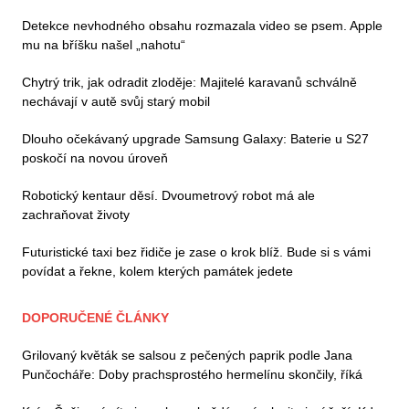
Detekce nevhodného obsahu rozmazala video se psem. Apple
mu na bříšku našel „nahotu“
Chytrý trik, jak odradit zloděje: Majitelé karavanů schválně
nechávají v autě svůj starý mobil
Dlouho očekávaný upgrade Samsung Galaxy: Baterie u S27
poskočí na novou úroveň
Robotický kentaur děsí. Dvoumetrový robot má ale
zachraňovat životy
Futuristické taxi bez řidiče je zase o krok blíž. Bude si s vámi
povídat a řekne, kolem kterých památek jedete
DOPORUČENÉ ČLÁNKY
Grilovaný květák se salsou z pečených paprik podle Jana
Punčocháře: Doby prachsprostého hermelínu skončily, říká