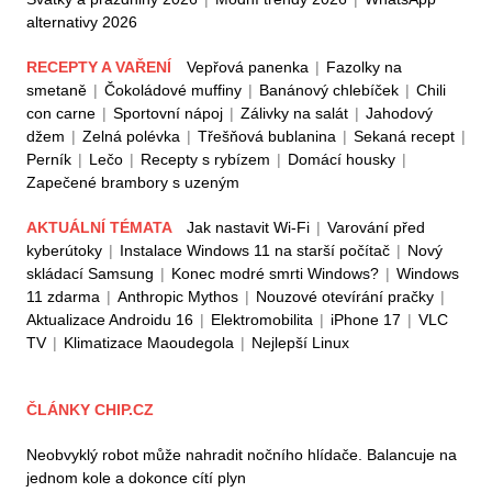
alternativy 2026
RECEPTY A VAŘENÍ
Vepřová panenka
|
Fazolky na
smetaně
|
Čokoládové muffiny
|
Banánový chlebíček
|
Chili
con carne
|
Sportovní nápoj
|
Zálivky na salát
|
Jahodový
džem
|
Zelná polévka
|
Třešňová bublanina
|
Sekaná recept
|
Perník
|
Lečo
|
Recepty s rybízem
|
Domácí housky
|
Zapečené brambory s uzeným
AKTUÁLNÍ TÉMATA
Jak nastavit Wi-Fi
|
Varování před
kyberútoky
|
Instalace Windows 11 na starší počítač
|
Nový
skládací Samsung
|
Konec modré smrti Windows?
|
Windows
11 zdarma
|
Anthropic Mythos
|
Nouzové otevírání pračky
|
Aktualizace Androidu 16
|
Elektromobilita
|
iPhone 17
|
VLC
TV
|
Klimatizace Maoudegola
|
Nejlepší Linux
ČLÁNKY CHIP.CZ
Neobvyklý robot může nahradit nočního hlídače. Balancuje na
jednom kole a dokonce cítí plyn