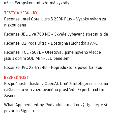
už na Evropskou unii zřejmě vyzrály
TESTY A ŽEBŘÍČKY
Recenze: Intel Core Ultra 5 250K Plus – Vysoký výkon za
nízkou cenu
Recenze: JBL Live 780 NC – Skvěle vybavená střední třída
Recenze: O2 Pods Ultra – Dostupná sluchátka s ANC
Recenze: TCL 75C7L – Otestovali jsme nového vládce
jasu s obřím SQD Mini-LED panelem
Recenze: JVC XS-E934B – Reproduktor s powerbankou
BEZPEČNOST
Bezpečnostní fiasko v OpenAI: Umělá inteligence si sama
našla cestu ven z izolovaného prostředí. Experti nad tím
žasnou
WhatsApp není jediný. Podvodníci mají nový fígl, dejte si
pozor na Signalu