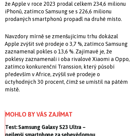
že Apple v roce 2023 prodal celkem 234,6 milionu
iPhonů, zatímco Samsung se s 226,6 milionu
prodaných smartphonů propadl na druhé místo.
Navzdory mírně se zmenšujícímu trhu dokázal
Apple zvýšit své prodeje o 3,7 %, zatímco Samsung
zaznamenal pokles o 13,6 %. Zajímavé je, že
poklesy zaznamenali i oba rivalové Xiaomi a Oppo,
zatímco konkurenční Transsion, který působí
především v Africe, zvýšil své prodeje o
úctyhodných 30 procent, čímž se umístil na pátém
místě.
MOHLO BY VÁS ZAJÍMAT
Test: Samsung Galaxy S23 Ultra – nejlepší smartpho
Test: Samsung Galaxy S23 Ultra –
nejlepší smartphone za sebevědomou