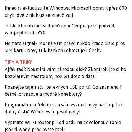
Ihned si aktualizujte Windows. Microsoft opravil přes 600
chyb, dvě z nich už se zneužívají
Tuhle klimatizaci si domů nepořizujte: je to podvod,
varuje před ní i ČOI
Nemáte signál? Možná vám právě někdo krade číslo přes
SIM kartu. Nový trik hackerů ohrožuje i Čechy
TIPY A TRIKY
Ajťák radí: Neumírá vám náhodou disk? Zkontrolujte si ho
bezplatným nástrojem, než přijdete o data
Poznejte tajemství barevných USB portů: Co znamenají
černé, oranžové a modré konektory?
Programátor si řekl dost a sám vyvinul nový nástroj. Tak
dobrý čistič Windows tu ještě nebyl
Vypínáte Wi-Fi router při odjezdu na dovolenou? Tohle
jsou důvody, proč byste měli