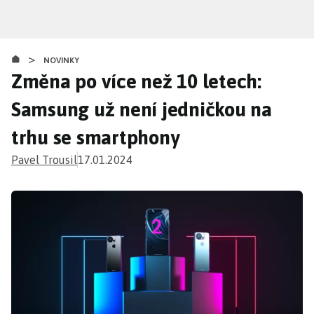
Přejít
k
hlavnímu
>
obsahu
NOVINKY
Změna po více než 10 letech:
Samsung už není jedničkou na
trhu se smartphony
Pavel Trousil
17.01.2024