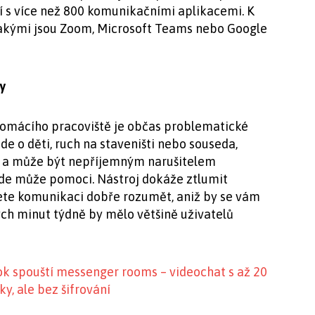
í s více než 800 komunikačními aplikacemi. K
 jakými jsou Zoom, Microsoft Teams nebo Google
y
 domácího pracoviště je občas problematické
 jde o děti, ruch na staveništi nebo souseda,
to a může být nepříjemným narušitelem
zde může pomoci. Nástroj dokáže ztlumit
dete komunikaci dobře rozumět, aniž by se vám
ch minut týdně by mělo většině uživatelů
ok spouští messenger rooms – videochat s až 20
ky, ale bez šifrování