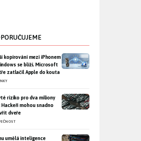
PORUČUJEME
ší kopírování mezi iPhonem a Windows se blíží. Microsoft chyt
ší kopírování mezi iPhonem
indows se blíží. Microsoft
tře zatlačil Apple do kouta
INKY
yté riziko pro dva miliony aut: Hackeři mohou snadno otevřít d
yté riziko pro dva miliony
: Hackeři mohou snadno
vřít dveře
PEČNOST
u umělá inteligence sebere práci a komu ne: Vývojář Microsoft
u umělá inteligence