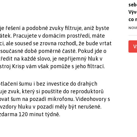
seb
Výv
co 
 řešení a podobné zvuky filtruje, aniž byste
NOV
hátek. Pracujete v domácím prostředí, máte
, ale soused se zrovna rozhodl, že bude vrtat
V
v současné době poměrně časté. Pokud jde o
ředit na každé slovo, je nepříjemný hluk v
troj Krisp vám však pomůže s jeho filtrací.
tlačení šumu i bez investice do drahých
je zvuk, který si pouštíte do reproduktorů
rovat šum na pozadí mikrofonu. Videohovory s
avzdory hluku v pozadí měly být nerušené.
 zdarma 120 minut týdně.