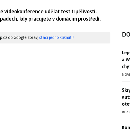
é videokonference udělat test trpělivosti.
řípadech, kdy pracujete v domácím prostředí.
DO
hip.cz do Google zpráv,
stačí jedno kliknutí!
Lep
Lep
a W
chy
NOV
Skr
Skr
aut
ote
BEZ
Kom
Kom