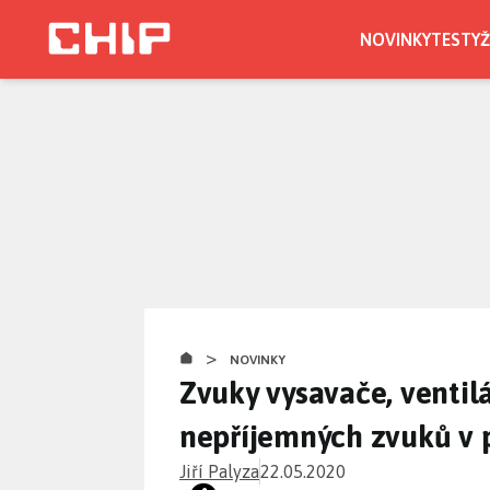
Přejít
k
NOVINKY
TESTY
Ž
hlavnímu
obsahu
>
NOVINKY
Zvuky vysavače, ventilá
nepříjemných zvuků v p
Jiří Palyza
22.05.2020