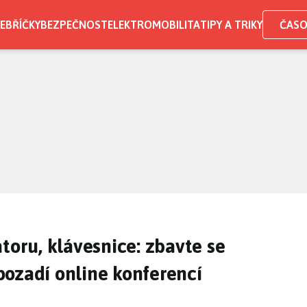
EBŘÍČKY
BEZPEČNOST
ELEKTROMOBILITA
TIPY A TRIKY
ČASO
toru, klávesnice: zbavte se
ozadí online konferencí