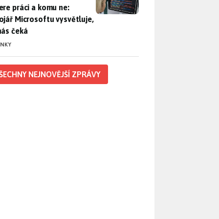
ere práci a komu ne:
ojář Microsoftu vysvětluje,
nás čeká
INKY
ŠECHNY NEJNOVĚJŠÍ ZPRÁVY