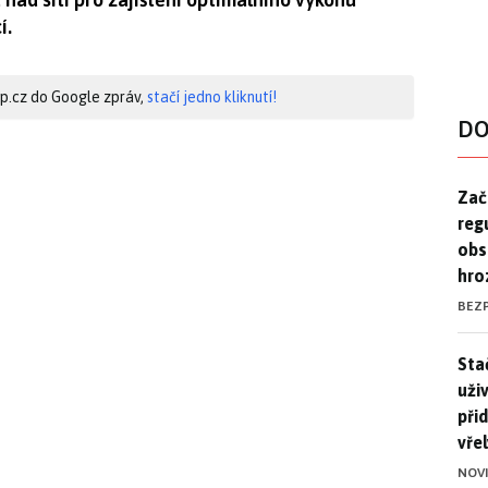
í.
hip.cz do Google zpráv,
stačí jedno kliknutí!
DO
Zač
Zač
reg
obs
hro
BEZ
Stač
Sta
uži
při
vře
NOV