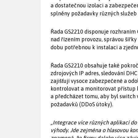
a dostatečnou izolaci a zabezpečení
splněny požadavky různých služeb a
Řada GS2210 disponuje rozhraním C
nad řízením provozu, správou šířk
dobu potřebnou k instalaci a zjed
Řada GS2210 obsahuje také pokroči
zdrojových IP adres, sledování DH
zajišťují vysoce zabezpečené a odo
kontrolovat a monitorovat přístup k
a předcházet tomu, aby byl switch
požadavků (DDoS útoky).
„Integrace více různých aplikací d
výhody. Jde zejména o hlasovou kom
znamená, že firmy daleko více závise