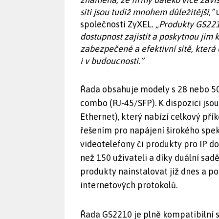
sítí jsou tudíž mnohem důležitější,”
u
společnosti ZyXEL
. „Produkty GS22
dostupnost zajistit a poskytnou jim 
zabezpečené a efektivní sítě, která
i v budoucnosti.”
Řada obsahuje modely s 28 nebo 50
combo (RJ-45/SFP). K dispozici js
Ethernet), který nabízí celkový pří
řešením pro napájení širokého spekt
videotelefony či produkty pro IP do
než 150 uživateli a díky duální sadě
produkty nainstalovat již dnes a p
internetových protokolů.
Řada GS2210 je plně kompatibilní 