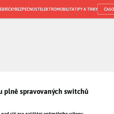
EBŘÍČKY
BEZPEČNOST
ELEKTROMOBILITA
TIPY A TRIKY
ČASO
u plně spravovaných switchů
nad sítí pro zajištění optimálního výkonu