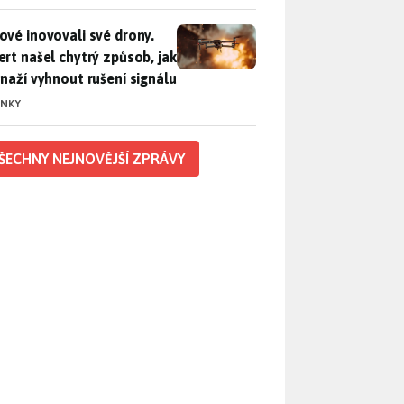
vé inovovali své drony. Expert našel chytrý způsob, jak se sna
ové inovovali své drony.
ert našel chytrý způsob, jak
snaží vyhnout rušení signálu
INKY
ŠECHNY NEJNOVĚJŠÍ ZPRÁVY