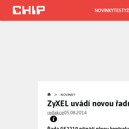
Přejít
k
NOVINKY
TESTY
Ž
hlavnímu
obsahu
>
NOVINKY
ZyXEL uvádí novou řad
redakce
05.08.2014
Řada GS2210 přináší plnou kontrolu 