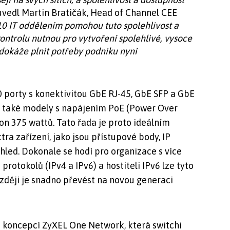
vedl Martin Bratičák, Head of Channel CEE
10 IT oddělením pomohou tuto spolehlivost a
kontrolu nutnou pro vytvoření spolehlivé, vysoce
 dokáže plnit potřeby podniku nyní
 porty s konektivitou GbE RJ-45, GbE SFP a GbE
ou také modely s napájením PoE (Power Over
kon 375 wattů. Tato řada je proto ideálním
ra zařízení, jako jsou přístupové body, IP
hled. Dokonale se hodí pro organizace s více
 protokolů (IPv4 a IPv6) a hostiteli IPv6 lze tyto
ozději je snadno převést na novou generaci
s koncepcí ZyXEL One Network, která switchi