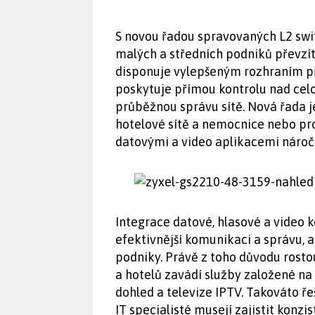
S novou řadou spravovaných L2 swi
malých a středních podniků převzí
disponuje vylepšeným rozhraním př
poskytuje přímou kontrolu nad celou
průběžnou správu sítě. Nová řada je 
hotelové sítě a nemocnice nebo pro
datovými a video aplikacemi náro
Integrace datové, hlasové a video
efektivnější komunikaci a správu, a
podniky. Právě z toho důvodu rostou
a hotelů zavádí služby založené na 
dohled a televize IPTV. Takováto ře
IT specialisté musejí zajistit konzi