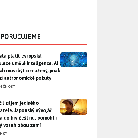
PORUČUJEME
ala platit evropská regulace umělé inteligence. AI obsah musí
ala platit evropská
ulace umělé inteligence. AI
ah musí být označený, jinak
zí astronomické pokuty
PEČNOST
il zájem jediného uživatele. Japonský vývojář přidá do hry češ
čil zájem jediného
vatele. Japonský vývojář
dá do hry češtinu, pomohl i
lý vztah obou zemí
INKY