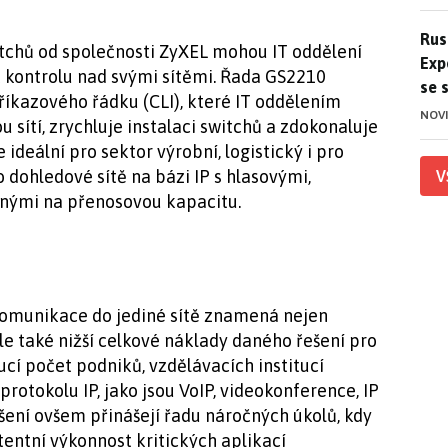
Ruso
Rus
tchů od společnosti ZyXEL mohou IT oddělení
Exp
t kontrolu nad svými sítěmi. Řada GS2210
se 
íkazového řádku (CLI), které IT oddělením
NOV
 sítí, zrychluje instalaci switchů a zdokonaluje
ideální pro sektor výrobní, logistický i pro
 dohledové sítě na bázi IP s hlasovými,
V
čnými na přenosovou kapacitu.
 komunikace do jediné sítě znamená nejen
le také nižší celkové náklady daného řešení pro
cí počet podniků, vzdělávacích institucí
protokolu IP, jako jsou VoIP, videokonference, IP
šení ovšem přinášejí řadu náročných úkolů, kdy
stentní výkonnost kritických aplikací