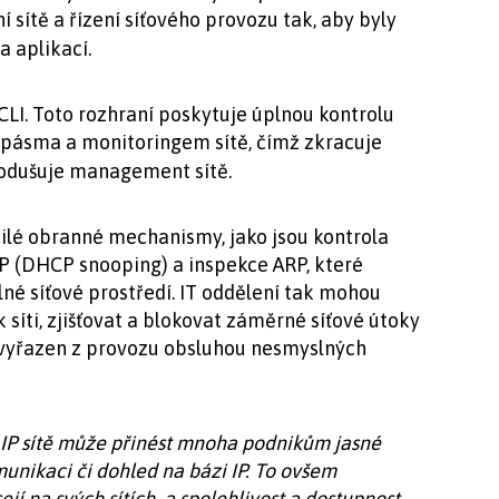
 sítě a řízení síťového provozu tak, aby byly
 aplikací.
LI. Toto rozhraní poskytuje úplnou kontrolu
y pásma a monitoringem sítě, čímž zkracuje
nodušuje management sítě.
lé obranné mechanismy, jako jsou kontrola
CP (DHCP snooping) a inspekce ARP, které
lné síťové prostředí. IT oddělení tak mohou
 síti, zjišťovat a blokovat záměrné síťové útoky
 vyřazen z provozu obsluhou nesmyslných
o IP sítě může přinést mnoha podnikům jasné
unikaci či dohled na bázi IP. To ovšem
jí na svých sítích, a spolehlivost a dostupnost