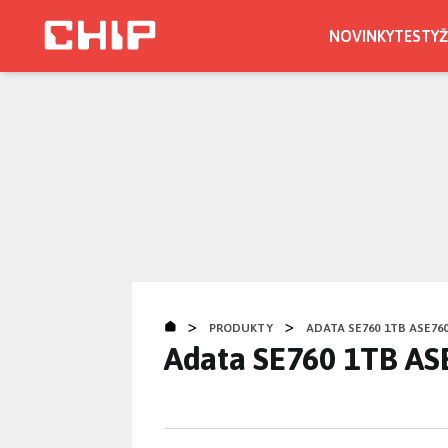
Přejít
k
NOVINKY
TESTY
Ž
hlavnímu
obsahu
>
>
PRODUKTY
ADATA SE760 1TB ASE760
Adata SE760 1TB AS