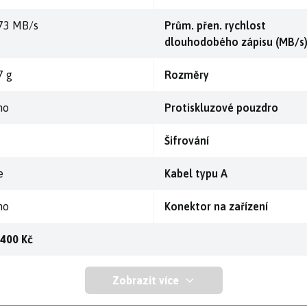
73 MB/s
Prům. přen. rychlost
dlouhodobého zápisu (MB/s
7 g
Rozměry
no
Protiskluzové pouzdro
Šifrování
e
Kabel typu A
no
Konektor na zařízení
 400 Kč
Zobrazit více