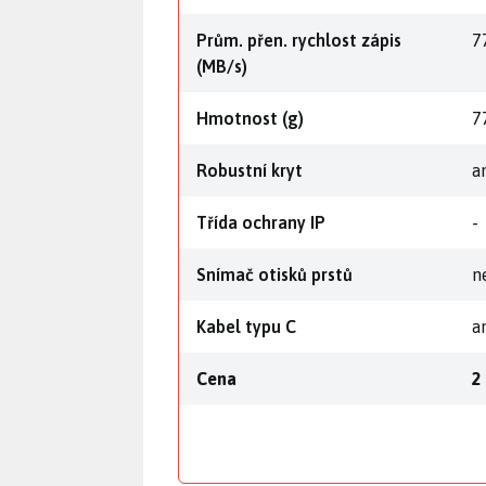
Prům. přen. rychlost zápis
7
(MB/s)
Hmotnost (g)
7
Robustní kryt
a
Třída ochrany IP
-
Snímač otisků prstů
n
Kabel typu C
a
Cena
2