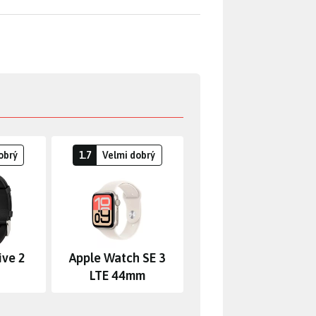
obrý
1.7
Velmi dobrý
ive 2
Apple Watch SE 3
LTE 44mm