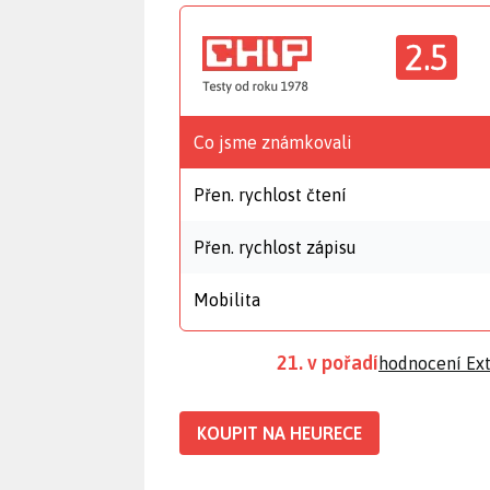
2.5
Co jsme známkovali
Přen. rychlost čtení
Přen. rychlost zápisu
Mobilita
21. v pořadí
hodnocení Ext
KOUPIT NA HEURECE