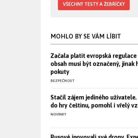
VŠECHNY TESTY A ŽEBŘÍČKY
MOHLO BY SE VÁM LÍBIT
Začala platit evropská regulace
Začala platit evropská regulace
obsah musí být označený, jinak 
pokuty
BEZPEČNOST
Stačil zájem jediného uživatele
Stačil zájem jediného uživatele.
do hry češtinu, pomohl i vřelý 
NOVINKY
Rusové inovovali své drony. Exp
Rusové inovovali své drony. Expe