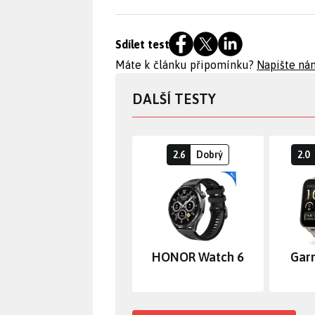
Sdílet test
Máte k článku připomínku?
Napište ná
DALŠÍ TESTY
2.6
Dobrý
2.0
HONOR Watch 6
Gar