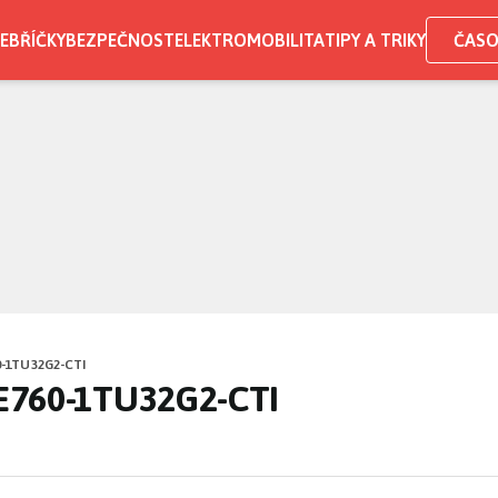
EBŘÍČKY
BEZPEČNOST
ELEKTROMOBILITA
TIPY A TRIKY
ČASO
-1TU32G2-CTI
E760-1TU32G2-CTI