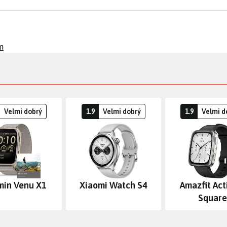
m
Velmi dobrý
1.9
Velmi dobrý
1.9
Velmi d
min Venu X1
Xiaomi Watch S4
Amazfit Act
Square