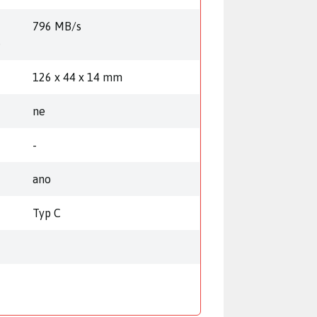
796 MB/s
)
126 x 44 x 14 mm
ne
-
ano
Typ C