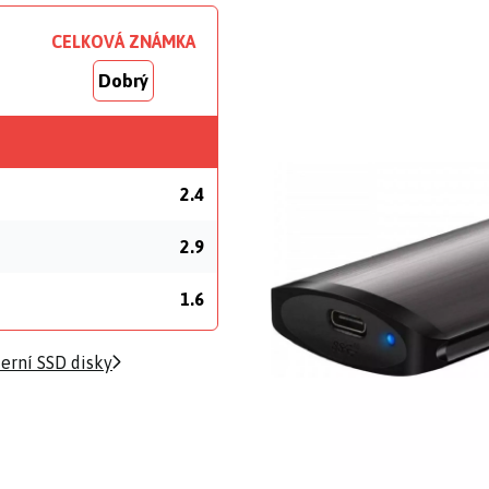
CELKOVÁ ZNÁMKA
Dobrý
2.4
2.9
1.6
erní SSD disky