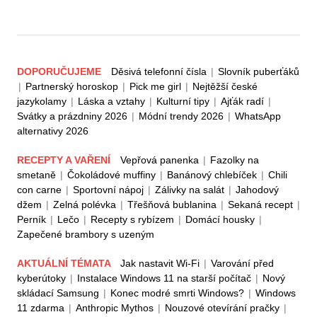
DOPORUČUJEME
Děsivá telefonní čísla
|
Slovník puberťáků
|
Partnerský horoskop
|
Pick me girl
|
Nejtěžší české
jazykolamy
|
Láska a vztahy
|
Kulturní tipy
|
Ajťák radí
|
Svátky a prázdniny 2026
|
Módní trendy 2026
|
WhatsApp
alternativy 2026
RECEPTY A VAŘENÍ
Vepřová panenka
|
Fazolky na
smetaně
|
Čokoládové muffiny
|
Banánový chlebíček
|
Chili
con carne
|
Sportovní nápoj
|
Zálivky na salát
|
Jahodový
džem
|
Zelná polévka
|
Třešňová bublanina
|
Sekaná recept
|
Perník
|
Lečo
|
Recepty s rybízem
|
Domácí housky
|
Zapečené brambory s uzeným
AKTUÁLNÍ TÉMATA
Jak nastavit Wi-Fi
|
Varování před
kyberútoky
|
Instalace Windows 11 na starší počítač
|
Nový
skládací Samsung
|
Konec modré smrti Windows?
|
Windows
11 zdarma
|
Anthropic Mythos
|
Nouzové otevírání pračky
|