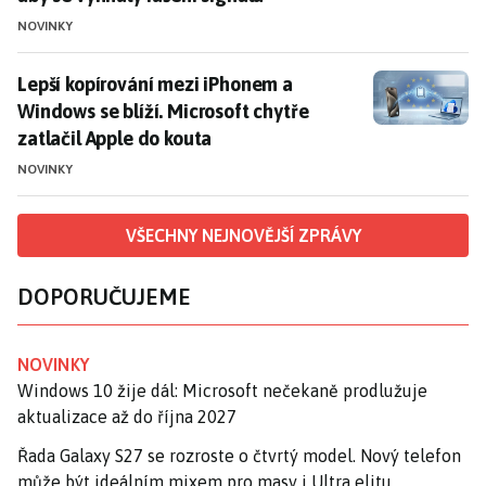
NOVINKY
Lepší kopírování mezi iPhonem a Windows se blíží. Mic
Lepší kopírování mezi iPhonem a
Windows se blíží. Microsoft chytře
zatlačil Apple do kouta
NOVINKY
VŠECHNY NEJNOVĚJŠÍ ZPRÁVY
DOPORUČUJEME
NOVINKY
Windows 10 žije dál: Microsoft nečekaně prodlužuje
aktualizace až do října 2027
Řada Galaxy S27 se rozroste o čtvrtý model. Nový telefon
může být ideálním mixem pro masy i Ultra elitu