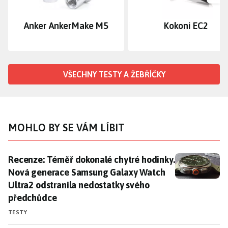
Dalš
Anker AnkerMake M5
Kokoni EC2
VŠECHNY TESTY A ŽEBŘÍČKY
MOHLO BY SE VÁM LÍBIT
Recenze: Téměř dokonalé chytré hodinky. Nová gener
Recenze: Téměř dokonalé chytré hodinky.
Nová generace Samsung Galaxy Watch
Ultra2 odstranila nedostatky svého
předchůdce
TESTY