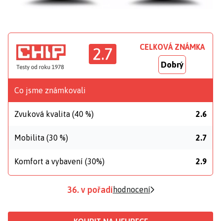
CELKOVÁ ZNÁMKA
2.7
Dobrý
Co jsme známkovali
Zvuková kvalita (40 %)
2.6
Mobilita (30 %)
2.7
Komfort a vybavení (30%)
2.9
36. v pořadí
hodnocení