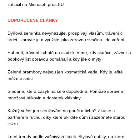
zatlačil na Microsoft přes EU
DOPORUČENÉ ČLÁNKY
Dýňová semínka nevyhazujte, prospívají vlasům, trávení či
srdci. Upravte je a využijte jako zdravou svačinu i do vaření
Hubnutí, trávení i chutě na sladké. Víme, kdy skořice, zázvor a
bobkový list opravdu pomáhají a kdy jde o mýty
Zelené brambory nejsou jen kosmetická vada. Kdy je ještě
můžete sníst
Snídaně, která zasytí na celé dopoledne: Pomůže správné
množství bílkovin a dostatek vlákniny
Každý večer jen scrollování na gauči a ticho? Zkuste s
partnerem rutinu, díky které uklidíte dům i zažehnete starou
jiskru
Letní trendy podle vášnivých Italek. Stylové outfity, na které