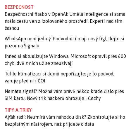
BEZPEČNOST
Bezpečnostní fiasko v OpenAI: Umělá inteligence si sama
našla cestu ven z izolovaného prostředí. Experti nad tím
žasnou
WhatsApp není jediný. Podvodníci mají nový fígl, dejte si
pozor na Signalu
Ihned si aktualizujte Windows. Microsoft opravil přes 600
chyb, dvě z nich už se zneužívají
Tuhle klimatizaci si domů nepořizujte: je to podvod,
varuje před ní i ČOI
Nemáte signál? Možná vám právě někdo krade číslo přes
SIM kartu. Nový trik hackerů ohrožuje i Čechy
TIPY A TRIKY
Ajťák radí: Neumírá vám náhodou disk? Zkontrolujte si ho
bezplatným nástrojem, než přijdete o data