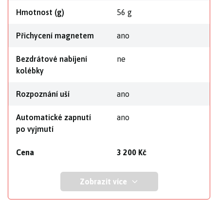
Hmotnost (g)
56 g
Přichycení magnetem
ano
Bezdrátové nabíjení
ne
kolébky
Rozpoznání uší
ano
Automatické zapnutí
ano
po vyjmutí
Cena
3 200 Kč
Zobrazit více