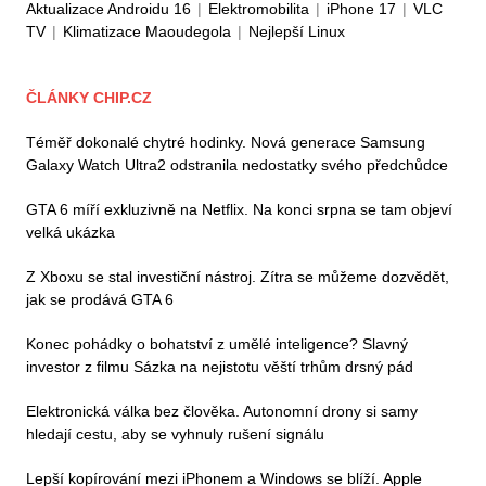
Aktualizace Androidu 16
|
Elektromobilita
|
iPhone 17
|
VLC
TV
|
Klimatizace Maoudegola
|
Nejlepší Linux
ČLÁNKY CHIP.CZ
Téměř dokonalé chytré hodinky. Nová generace Samsung
Galaxy Watch Ultra2 odstranila nedostatky svého předchůdce
GTA 6 míří exkluzivně na Netflix. Na konci srpna se tam objeví
velká ukázka
Z Xboxu se stal investiční nástroj. Zítra se můžeme dozvědět,
jak se prodává GTA 6
Konec pohádky o bohatství z umělé inteligence? Slavný
investor z filmu Sázka na nejistotu věští trhům drsný pád
Elektronická válka bez člověka. Autonomní drony si samy
hledají cestu, aby se vyhnuly rušení signálu
Lepší kopírování mezi iPhonem a Windows se blíží. Apple