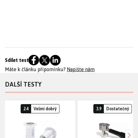
Sdílet test
Máte k článku připomínku?
Napište nám
DALŠÍ TESTY
2.4
Velmi dobrý
3.9
Dostatečný