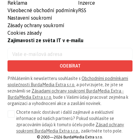
Reklama
Inzerce
Všeobecné obchodní podmínky
RSS
Nastavení soukromí
Zásady ochrany soukromí
Cookies zásady
Zajímavosti ze světa IT v e-mailu
ODEBÍRAT
Přihlášením k newsletteru souhlasíte s
Obchodními podmínkami
společnosti BurdaMedia Extra s.r.o.
a potvrzujete, že jste se
seznámili se
Zásadami ochrany soukromí BurdaMedia Extra -
BurdaMedia Extra s.r.o.
bude s Vašimi údaji pracovat zejména k
organizaci a vyhodnocení akce a zasílání novinek.
Chcete navíc dostávat i další zajímavé a exkluzivní
informace od našich partnerů? Pokud souhlasíte se
zpracováním údajů k tomuto účelu podle
Zásad ochrany
soukromí BurdaMedia Extra s.r.o.
, zaškrtněte toto pole.
© 2003—2026 BurdaMedia Extra s.r.o.