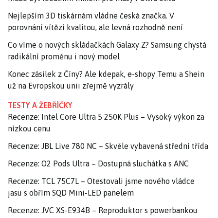
Nejlepším 3D tiskárnám vládne česká značka. V
porovnání vítězí kvalitou, ale levná rozhodně není
Co víme o nových skládačkách Galaxy Z? Samsung chystá
radikální proměnu i nový model
Konec zásilek z Číny? Ale kdepak, e-shopy Temu a Shein
už na Evropskou unii zřejmě vyzrály
TESTY A ŽEBŘÍČKY
Recenze: Intel Core Ultra 5 250K Plus – Vysoký výkon za
nízkou cenu
Recenze: JBL Live 780 NC – Skvěle vybavená střední třída
Recenze: O2 Pods Ultra – Dostupná sluchátka s ANC
Recenze: TCL 75C7L – Otestovali jsme nového vládce
jasu s obřím SQD Mini-LED panelem
Recenze: JVC XS-E934B – Reproduktor s powerbankou