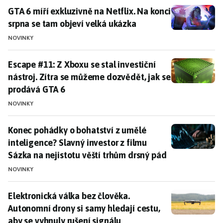
GTA 6 míří exkluzivně na Netflix. Na konci srpna se t
GTA 6 míří exkluzivně na Netflix. Na konci
srpna se tam objeví velká ukázka
NOVINKY
Escape #11: Z Xboxu se stal investiční nástroj. Zítra
Escape #11: Z Xboxu se stal investiční
nástroj. Zítra se můžeme dozvědět, jak se
prodává GTA 6
NOVINKY
Konec pohádky o bohatství z umělé inteligence? Slavný
Konec pohádky o bohatství z umělé
inteligence? Slavný investor z filmu
Sázka na nejistotu věští trhům drsný pád
NOVINKY
Elektronická válka bez člověka. Autonomní drony si sa
Elektronická válka bez člověka.
Autonomní drony si samy hledají cestu,
aby se vyhnuly rušení signálu