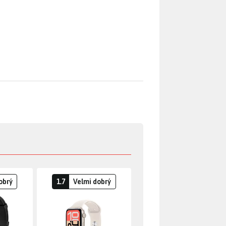
obrý
1.7
Velmi dobrý