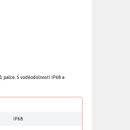
1 palce. S voděodolností IP68 a
ě
IP68