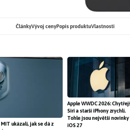
Články
Vývoj ceny
Popis produktu
Vlastnosti
Apple WWDC 2026: Chytřejší Sir
Apple WWDC 2026: Chytřejš
Siri a starší iPhony zrychlí.
Tohle jsou největší novinky
T ukázali, jak se dá z technologie LiDAR vytěžit mnohem víc
MIT ukázali, jak se dá z
iOS 27