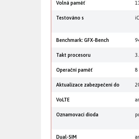
Volná paměť
1
Testováno s
i
Benchmark: GFX-Bench
9
Takt procesoru
3
Operační paměť
8
Aktualizace zabezpečení do
2
VoLTE
a
Oznamovací dioda
p
Dual-SIM
a