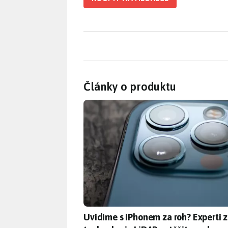
Články o produktu
Uvidíme s iPhonem za roh? Experti z MI
Uvidíme s iPhonem za roh? Experti z 