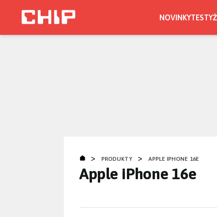
Přejít
k
NOVINKY
TESTY
Ž
hlavnímu
obsahu
>
>
PRODUKTY
APPLE IPHONE 16E
Apple iPhone 16e