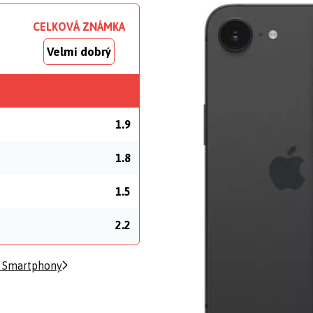
CELKOVÁ ZNÁMKA
Velmi dobrý
1.9
1.8
1.5
2.2
 Smartphony