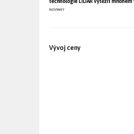
technologie LiDAR vytěžit mnohem 
NOVINKY
Vývoj ceny