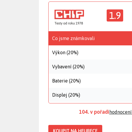
1.9
Co jsme známkovali
Výkon (20%)
Vybavení (20%)
Baterie (20%)
Displej (20%)
104. v pořadí
hodnocení
KOUPIT NA HEURECE