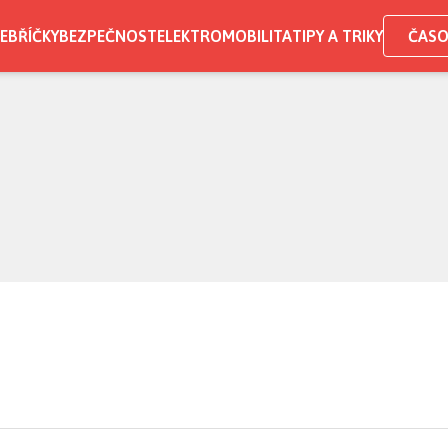
EBŘÍČKY
BEZPEČNOST
ELEKTROMOBILITA
TIPY A TRIKY
ČASO