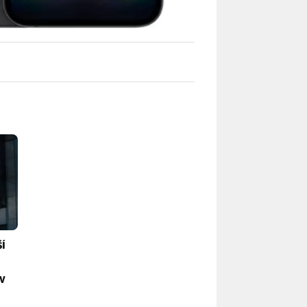
i a starší iPhony zrychlí. Tohle jsou největší novinky v iOS 2
í
 v