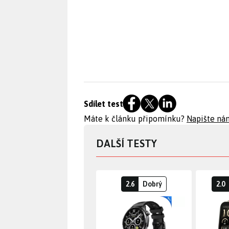
Sdílet test
Máte k článku připomínku?
Napište ná
DALŠÍ TESTY
2.6
Dobrý
2.0