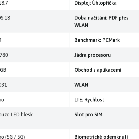
18,7
Displej: Úhlopříčka
OS 18
Doba načítání: PDF přes
WLAN
4
Benchmark: PCMark
.780
Jádra procesoru
 GB
Obchod s aplikacemi
031
WLAN
no
LTE: Rychlost
ouze LED blesk
Slot pro SIM
no (5G / 5G)
Biometrické odemknutí