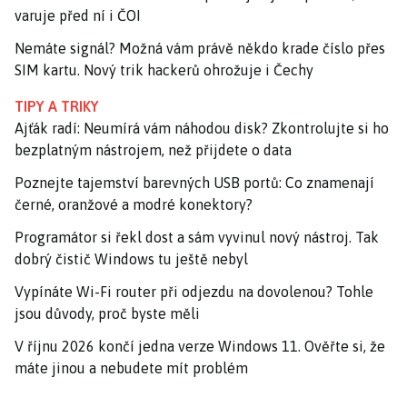
varuje před ní i ČOI
Nemáte signál? Možná vám právě někdo krade číslo přes
SIM kartu. Nový trik hackerů ohrožuje i Čechy
TIPY A TRIKY
Ajťák radí: Neumírá vám náhodou disk? Zkontrolujte si ho
bezplatným nástrojem, než přijdete o data
Poznejte tajemství barevných USB portů: Co znamenají
černé, oranžové a modré konektory?
Programátor si řekl dost a sám vyvinul nový nástroj. Tak
dobrý čistič Windows tu ještě nebyl
Vypínáte Wi-Fi router při odjezdu na dovolenou? Tohle
jsou důvody, proč byste měli
V říjnu 2026 končí jedna verze Windows 11. Ověřte si, že
máte jinou a nebudete mít problém