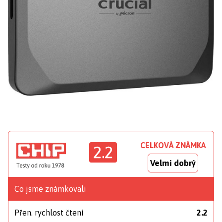
CELKOVÁ ZNÁMKA
2.2
Velmi dobrý
Co jsme známkovali
Přen. rychlost čtení
2.2