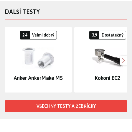
DALŠÍ TESTY
2.4
Velmi dobrý
3.9
Dostatečný
Dalš
Anker AnkerMake M5
Kokoni EC2
VŠECHNY TESTY A ŽEBŘÍČKY