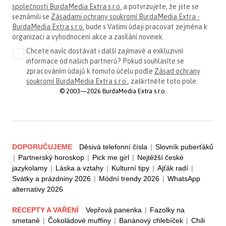
společnosti BurdaMedia Extra s.r.o.
a potvrzujete, že jste se
seznámili se
Zásadami ochrany soukromí BurdaMedia Extra -
BurdaMedia Extra s.r.o.
bude s Vašimi údaji pracovat zejména k
organizaci a vyhodnocení akce a zasílání novinek.
Chcete navíc dostávat i další zajímavé a exkluzivní
informace od našich partnerů? Pokud souhlasíte se
zpracováním údajů k tomuto účelu podle
Zásad ochrany
soukromí BurdaMedia Extra s.r.o.
, zaškrtněte toto pole.
© 2003—2026 BurdaMedia Extra s.r.o.
DOPORUČUJEME
Děsivá telefonní čísla
|
Slovník puberťáků
|
Partnerský horoskop
|
Pick me girl
|
Nejtěžší české
jazykolamy
|
Láska a vztahy
|
Kulturní tipy
|
Ajťák radí
|
Svátky a prázdniny 2026
|
Módní trendy 2026
|
WhatsApp
alternativy 2026
RECEPTY A VAŘENÍ
Vepřová panenka
|
Fazolky na
smetaně
|
Čokoládové muffiny
|
Banánový chlebíček
|
Chili