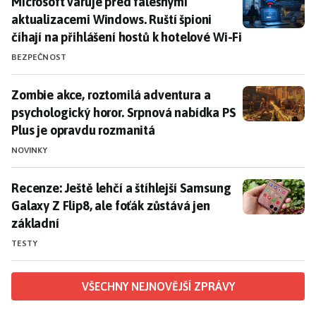
Microsoft varuje před falešnými aktualizacemi Windows
Microsoft varuje před falešnými
aktualizacemi Windows. Ruští špioni
číhají na přihlášení hostů k hotelové Wi-Fi
BEZPEČNOST
Zombie akce, roztomilá adventura a psychologický ho
Zombie akce, roztomilá adventura a
psychologický horor. Srpnová nabídka PS
Plus je opravdu rozmanitá
NOVINKY
Recenze: Ještě lehčí a štíhlejší Samsung Galaxy Z Flip8
Recenze: Ještě lehčí a štíhlejší Samsung
Galaxy Z Flip8, ale foťák zůstává jen
základní
TESTY
VŠECHNY NEJNOVĚJŠÍ ZPRÁVY