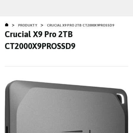
Přejít
k
hlavnímu
>
>
obsahu
PRODUKTY
CRUCIAL X9 PRO 2TB CT2000X9PROSSD9
Crucial X9 Pro 2TB
CT2000X9PROSSD9