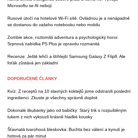
Microsoftu se AI nebojí
Rusové útočí na hotelové Wi-Fi sítě. Ovládnou je a nenápadně
se dostanou do vašeho notebooku nebo mobilu
Zombie akce, roztomilá adventura a psychologický horor.
Srpnová nabídka PS Plus je opravdu rozmanitá
Recenze: Ještě lehčí a štíhlejší Samsung Galaxy Z Flip8. Ale
foťák zůstává jen základní
DOPORUČENÉ ČLÁNKY
Kvíz: Z receptů na 10 slavných koktejlů jsme odstranili poslední
ingredienci. Zkuste je všechny správně doplnit
Dokonalé škubánky jako od babičky: Starý trik s rozpuštěným
tukem z nich vykouzlí krásně hladké kousky
Šťavnatá tvarohová bleskovka: Buchta bez válení a kynutí je
hotová za pár minut