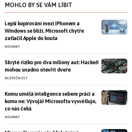
MOHLO BY SE VÁM LÍBIT
Lepší kopírování mezi iPhonem a Windows se blíží. Mic
Lepší kopírování mezi iPhonem a
Windows se blíží. Microsoft chytře
zatlačil Apple do kouta
NOVINKY
Skryté riziko pro dva miliony aut: Hackeři mohou snad
Skryté riziko pro dva miliony aut: Hackeři
mohou snadno otevřít dveře
BEZPEČNOST
Komu umělá inteligence sebere práci a komu ne: Vývoj
Komu umělá inteligence sebere práci a
komu ne: Vývojář Microsoftu vysvětluje,
co nás čeká
NOVINKY