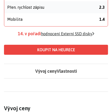
Přen. rychlost zápisu
2.3
Mobilita
1.4
14. v pořadí
hodnocení Externí SSD disky
KOUPIT NA HEURECE
Vývoj ceny
Vlastnosti
Vývoj ceny