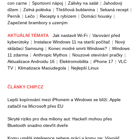
con carne
|
Sportovní nápoj
|
Zálivky na salát
|
Jahodový
džem
|
Zelná polévka
|
Třešňová bublanina
|
Sekaná recept
|
Perník
|
Lečo
|
Recepty s rybízem
|
Domácí housky
|
Zapečené brambory s uzeným
AKTUÁLNÍ TÉMATA
Jak nastavit Wi-Fi
|
Varování před
kyberútoky
|
Instalace Windows 11 na starší počítač
|
Nový
skládací Samsung
|
Konec modré smrti Windows?
|
Windows
11 zdarma
|
Anthropic Mythos
|
Nouzové otevírání pračky
|
Aktualizace Androidu 16
|
Elektromobilita
|
iPhone 17
|
VLC
TV
|
Klimatizace Maoudegola
|
Nejlepší Linux
ČLÁNKY CHIP.CZ
Lepší kopírování mezi iPhonem a Windows se blíží. Apple
zatlačil na Microsoft přes EU
Skryté riziko pro dva miliony aut: Hackeři mohou přes
Bluetooth snadno otevřít dveře
Komu umělá inteligence sebere práci a komu ne: Vývojář