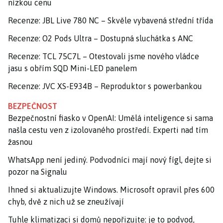
nízkou cenu
Recenze: JBL Live 780 NC – Skvěle vybavená střední třída
Recenze: O2 Pods Ultra – Dostupná sluchátka s ANC
Recenze: TCL 75C7L – Otestovali jsme nového vládce
jasu s obřím SQD Mini-LED panelem
Recenze: JVC XS-E934B – Reproduktor s powerbankou
BEZPEČNOST
Bezpečnostní fiasko v OpenAI: Umělá inteligence si sama
našla cestu ven z izolovaného prostředí. Experti nad tím
žasnou
WhatsApp není jediný. Podvodníci mají nový fígl, dejte si
pozor na Signalu
Ihned si aktualizujte Windows. Microsoft opravil přes 600
chyb, dvě z nich už se zneužívají
Tuhle klimatizaci si domů nepořizujte: je to podvod,