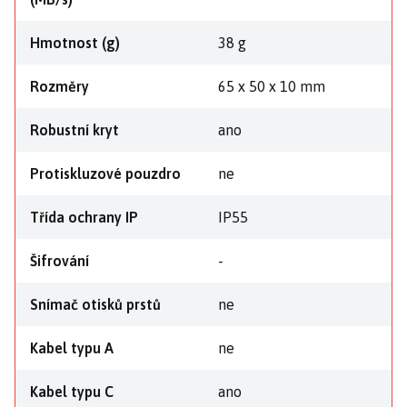
Hmotnost (g)
38 g
Rozměry
65 x 50 x 10 mm
Robustní kryt
ano
Protiskluzové pouzdro
ne
Třída ochrany IP
IP55
Šifrování
-
Snímač otisků prstů
ne
Kabel typu A
ne
Kabel typu C
ano