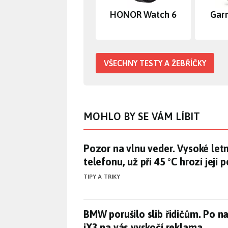
HONOR Watch 6
Gar
VŠECHNY TESTY A ŽEBŘÍČKY
MOHLO BY SE VÁM LÍBIT
Pozor na vlnu veder. Vysoké letní
Pozor na vlnu veder. Vysoké letní
telefonu, už při 45 °C hrozí její 
TIPY A TRIKY
BMW porušilo slib řidičům. Po 
BMW porušilo slib řidičům. Po n
iX3 na vás vyskočí reklama