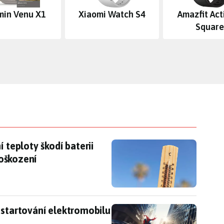
min Venu X1
Xiaomi Watch S4
Amazfit Act
Square
 teploty škodí baterii telefonu, už při 45 °C hrozí
 teploty škodí baterii
poškození
nastartování elektromobilu iX3 na vás vyskočí rek
astartování elektromobilu