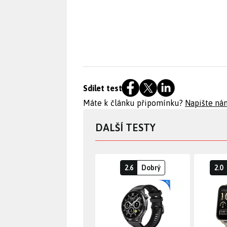
Sdílet test
Máte k článku připomínku?
Napište ná
DALŠÍ TESTY
2.6
Dobrý
2.0