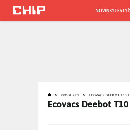
Přejít
k
NOVINKY
TESTY
Ž
hlavnímu
obsahu
>
>
PRODUKTY
ECOVACS DEEBOT T10 
Ecovacs Deebot T10