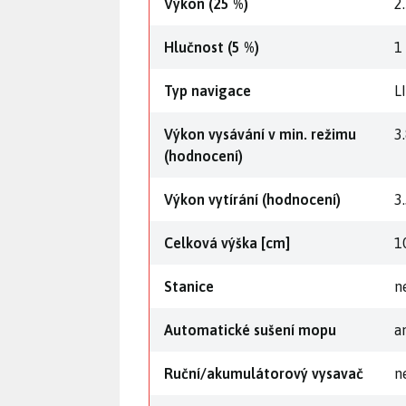
Výkon (25 %)
2
Hlučnost (5 %)
1
Typ navigace
L
Výkon vysávání v min. režimu
3
(hodnocení)
Výkon vytírání (hodnocení)
3
Celková výška [cm]
1
Stanice
n
Automatické sušení mopu
a
Ruční/akumulátorový vysavač
n