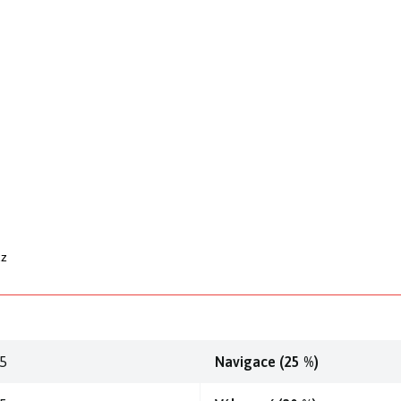
cz
.5
Navigace (25 %)