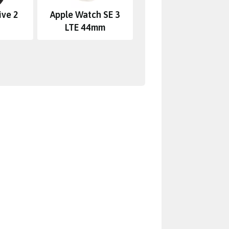
ive 2
Apple Watch SE 3
LTE 44mm
 její poškození
lama