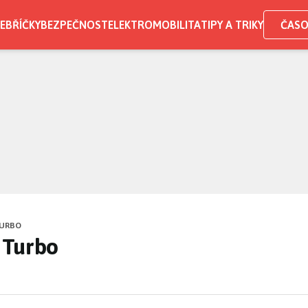
EBŘÍČKY
BEZPEČNOST
ELEKTROMOBILITA
TIPY A TRIKY
ČASO
TURBO
 Turbo