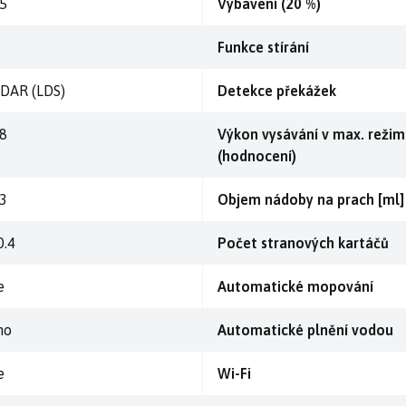
.5
Výbavení (20 %)
Funkce stírání
IDAR (LDS)
Detekce překážek
.8
Výkon vysávání v max. reži
(hodnocení)
.3
Objem nádoby na prach [ml]
0.4
Počet stranových kartáčů
e
Automatické mopování
no
Automatické plnění vodou
e
Wi-Fi