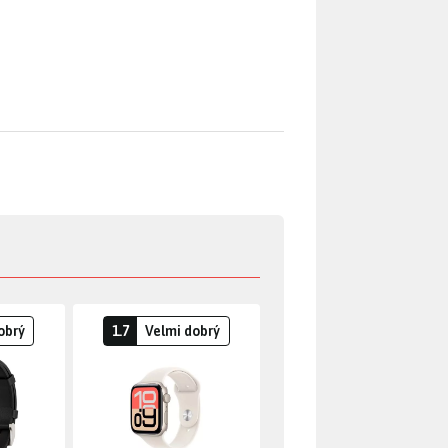
obrý
1.7
Velmi dobrý