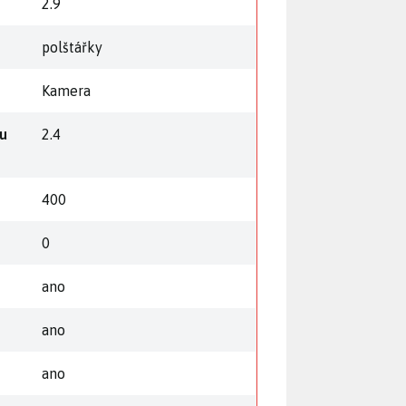
2.9
polštářky
Kamera
mu
2.4
400
0
ano
ano
ano