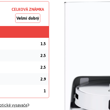
CELKOVÁ ZNÁMKA
Velmi dobrý
1.5
2.5
2.5
2.9
1
otické vysavače